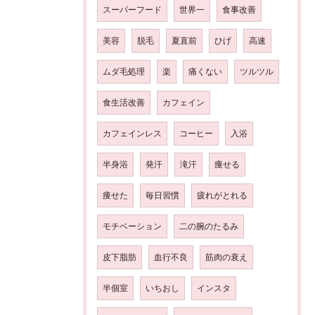
スーパーフード
世界一
食事改善
美容
脱毛
夏直前
ひげ
高速
ムダ毛処理
楽
痛くない
ツルツル
食生活改善
カフェイン
カフェインレス
コーヒー
入浴
半身浴
発汗
滝汗
痩せる
痩せた
毎日習慣
疲れがとれる
モチベーション
二の腕のたるみ
皮下脂肪
血行不良
筋肉の衰え
半個室
いちおし
インスタ