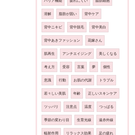
バリア機能
疲れにくい
脂肪細胞
溶解
脂肪が固い
背中ケア
背中ニキビ
背中脱毛
背中美白
背中あきファッション
花嫁さん
肌再生
アンチエイジング
美しくなる
考え方
受容
言葉
夢
個性
意識
行動
お肌の代謝
トラブル
若々しい美肌
年齢
正しいスキンケア
ツッパリ
注意点
温度
つっぱる
季節の変わり目
生育光線
遠赤外線
輻射作用
リラックス効果
足の疲れ