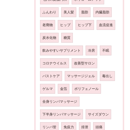
ふんわり
美人髪
脂肪
内臓脂肪
老廃物
ヒップ
ヒップ下
血流促進
炭水化物
糖質
飲みやすいサプリメント
冷房
不眠
コロナウイルス
改善型サロン
バストケア
マッサージジェル
毒出し
ゲルマ
金箔
ポリフェノール
全身リンパマッサージ
下半身リンパマッサージ
サイズダウン
リンパ管
免疫力
排泄
頭痛