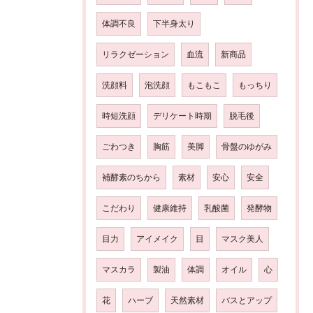
体調不良
下半身太り
リラクゼーション
血流
新商品
洗顔料
泡洗顔
もこもこ
もっちり
時短洗顔
デリケート時期
脱毛後
ごわつき
胸筋
美脚
骨盤のゆがみ
補酵素のちから
素材
安心
安全
こだわり
健康維持
乳酸菌
発酵物
目力
アイメイク
目
マスク美人
マスカラ
製油
体調
オイル
心
花
ハーブ
天然素材
バスとアップ