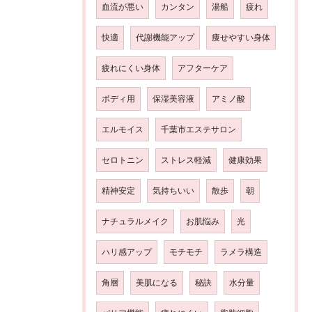
血流が悪い
カンタン
湯船
疲れ
快適
代謝機能アップ
痩せやすい身体
疲れにくい身体
アフターケア
ボディ用
保湿美容液
アミノ酸
エルモイス
千葉市エステサロン
セロトニン
ストレス軽減
健康効果
精神安定
気持ちいい
散歩
朝
ナチュラルメイク
お肌悩み
光
ハリ感アップ
モチモチ
ラメラ構造
角層
美肌になる
秘訣
水分量