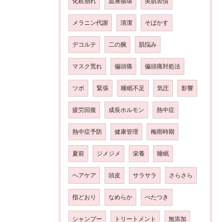
化粧崩れ
血液循環
美肌習慣
メラニン代謝
清潔
そばかす
デコルテ
二の腕
肌悩み
マスク荒れ
偏頭痛
偏頭痛対処法
ツボ
緊張
睡眠不足
気圧
影響
疲労回復
成長ホルモン
熱中症
熱中症予防
健康管理
梅雨時期
夏前
ジメジメ
栄養
睡眠
ヘアケア
頭皮
サラサラ
さらさら
指どおり
なめらか
べたつき
シャンプー
トリートメント
無添加