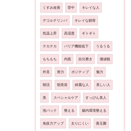
くすみ改善
背中
キレイな人
デコルテリンパ
キレイな鎖骨
気温上昇
高湿度
ギトギト
テカテカ
バリア機能低下
うるうる
もちもち
内面
自分磨き
価値観
外見
努力
ポジティブ
魅力
朝活
朝美容
綺麗な人
美しい人
美
スペシャルケア
すっぴん美人
泡パック
整える
腸内環境整える
免疫力アップ
太りにくい
善玉菌