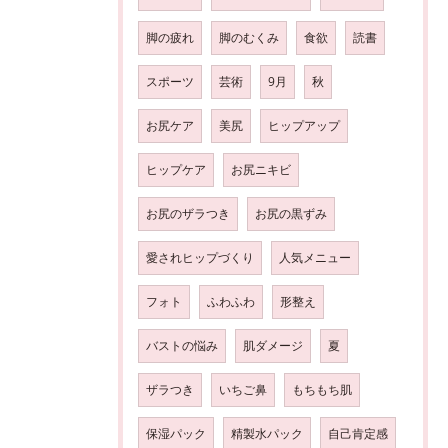
脚の疲れ
脚のむくみ
食欲
読書
スポーツ
芸術
9月
秋
お尻ケア
美尻
ヒップアップ
ヒップケア
お尻ニキビ
お尻のザラつき
お尻の黒ずみ
愛されヒップづくり
人気メニュー
フォト
ふわふわ
形整え
バストの悩み
肌ダメージ
夏
ザラつき
いちご鼻
もちもち肌
保湿パック
精製水パック
自己肯定感