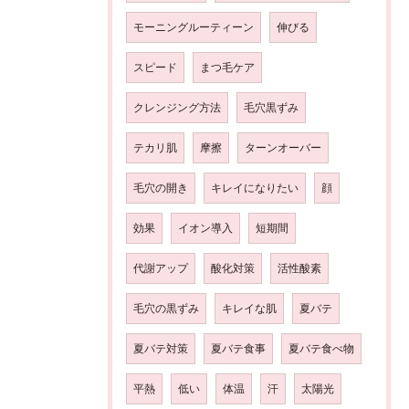
モーニングルーティーン
伸びる
スピード
まつ毛ケア
クレンジング方法
毛穴黒ずみ
テカリ肌
摩擦
ターンオーバー
毛穴の開き
キレイになりたい
顔
効果
イオン導入
短期間
代謝アップ
酸化対策
活性酸素
毛穴の黒ずみ
キレイな肌
夏バテ
夏バテ対策
夏バテ食事
夏バテ食べ物
平熱
低い
体温
汗
太陽光