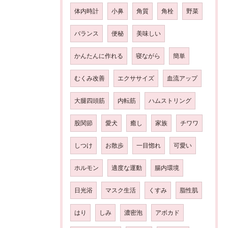
体内時計
小鼻
角質
角栓
野菜
バランス
便秘
美味しい
かんたんに作れる
寝ながら
簡単
むくみ改善
エクササイズ
血流アップ
大腿四頭筋
内転筋
ハムストリング
股関節
愛犬
癒し
家族
チワワ
しつけ
お散歩
一目惚れ
可愛い
ホルモン
適度な運動
腸内環境
日光浴
マスク生活
くすみ
脂性肌
はり
しみ
濃密泡
アボカド