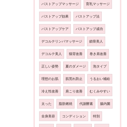
バストアップマッサージ
育乳マッサージ
バストアップ効果
バストアップ法
バストアップケア
バストアップ成功
デコルテリンパマッサージ
鎖骨美人
デコルテ美人
猫背改善
巻き肩改善
正しい姿勢
夏のダメージ
泡タイプ
理想のお肌
肌荒れ防止
うるおい補給
冷え性改善
肩こり改善
むくみやすい
太った
脂肪燃焼
代謝酵素
腸内菌
全身美容
コンディション
特別