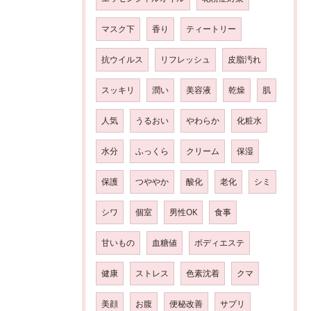
マスク下
香り
ティートリー
抗ウイルス
リフレッシュ
皮脂汚れ
スッキリ
潤い
美容液
乾燥
肌
人気
うるおい
やわらか
化粧水
水分
ふっくら
クリーム
保湿
保護
つややか
酸化
老化
シミ
シワ
個室
男性OK
食事
甘いもの
血糖値
ボディエステ
健康
ストレス
色素沈着
クマ
美顔
お腹
便秘改善
サプリ