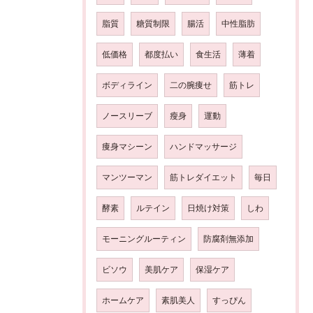
脂質
糖質制限
腸活
中性脂肪
低価格
都度払い
食生活
薄着
ボディライン
二の腕痩せ
筋トレ
ノースリーブ
瘦身
運動
痩身マシーン
ハンドマッサージ
マンツーマン
筋トレダイエット
毎日
酵素
ルテイン
日焼け対策
しわ
モーニングルーティン
防腐剤無添加
ビソウ
美肌ケア
保湿ケア
ホームケア
素肌美人
すっぴん