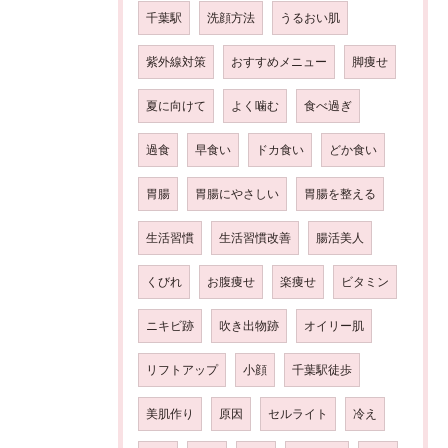
千葉駅
洗顔方法
うるおい肌
紫外線対策
おすすめメニュー
脚痩せ
夏に向けて
よく噛む
食べ過ぎ
過食
早食い
ドカ食い
どか食い
胃腸
胃腸にやさしい
胃腸を整える
生活習慣
生活習慣改善
腸活美人
くびれ
お腹痩せ
楽痩せ
ビタミン
ニキビ跡
吹き出物跡
オイリー肌
リフトアップ
小顔
千葉駅徒歩
美肌作り
原因
セルライト
冷え