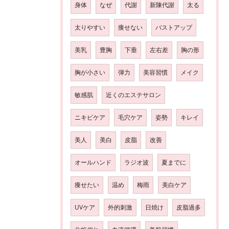
身体
なぜ
代謝
新陳代謝
太る
太りやすい
痩せない
バストアップ
美乳
豊胸
下垂
左右差
胸の形
胸が小さい
弾力
美容習慣
メイク
敏感肌
近くのエステサロン
ニキビケア
毛穴ケア
姿勢
キレイ
美人
美白
皮脂
改善
オールハンド
ラジオ波
夏までに
痩せたい
温め
梅雨
美白ケア
UVケア
外的刺激
日焼け
皮脂過多