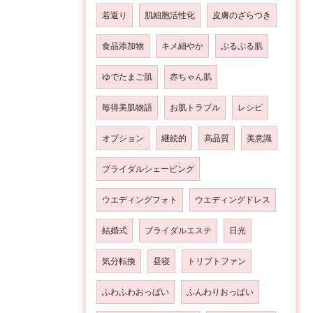
若返り
肌細胞活性化
皮膚のざらつき
食品添加物
キメ細やか
ぷるぷる肌
ゆでたまご肌
赤ちゃん肌
毎得美肌物語
お肌トラブル
レシピ
オプション
継続的
高品質
美意識
ブライダルシェービング
ウエディングフォト
ウエディングドレス
結婚式
ブライダルエステ
日光
気分転換
昼寝
トリプトファン
ふわふわおっぱい
ふんわりおっぱい