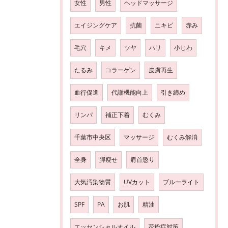
女性
男性
ヘッドマッサージ
エイジングケア
抗菌
ニキビ
赤み
毛穴
キメ
ツヤ
ハリ
小じわ
たるみ
コラーゲン
皮膚再生
血行促進
代謝機能向上
引き締め
リンパ
補正下着
むくみ
千葉市中央区
マッサージ
むくみ解消
全身
脚瘦せ
肩首懲り
大気汚染物質
UVカット
ブルーライト
SPF
PA
お肌
精油
エッセンシャルオイル
花粉症対策