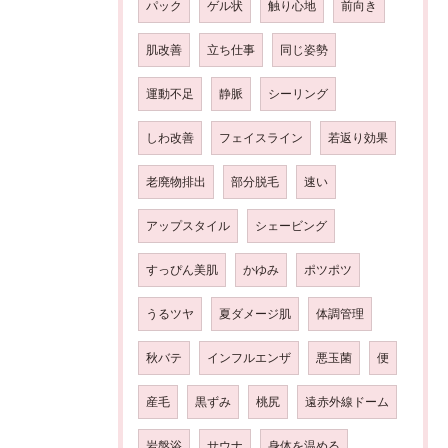
パック
ゲル状
触り心地
前向き
肌改善
立ち仕事
同じ姿勢
運動不足
静脈
シーリング
しわ改善
フェイスライン
若返り効果
老廃物排出
部分脱毛
速い
アップスタイル
シェービング
すっぴん美肌
かゆみ
ポツポツ
うるツヤ
夏ダメージ肌
体調管理
秋バテ
インフルエンザ
悪玉菌
便
産毛
黒ずみ
桃尻
遠赤外線ドーム
岩盤浴
サウナ
身体を温める