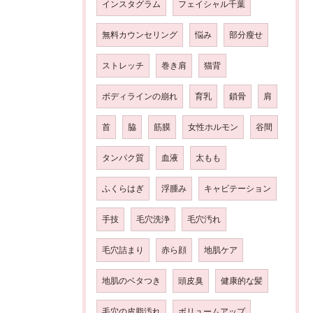
インスタグラム
フェイシャル千葉
無料カウンセリング
悩み
部分瘦せ
ストレッチ
巻き肩
猫背
ボディラインの崩れ
育乳
鎖骨
肩
首
脇
筋膜
女性ホルモン
谷間
タンパク質
血液
太もも
ふくらはぎ
浮腫み
キャビテーション
手技
毛穴洗浄
毛穴汚れ
毛穴詰まり
赤ら顔
地肌ケア
地肌のベタつき
頭皮臭
健康的な髪
毛穴の皮脂汚れ
ボリュームアップ