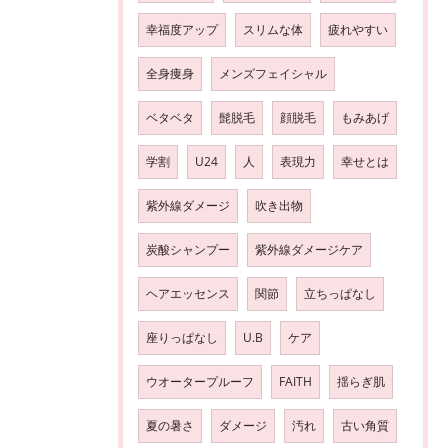
幸福度アップ
スリムな体
疲れやすい
全身痩身
メンズフェイシャル
ベタベタ
髭脱毛
顔脱毛
もみあげ
学割
U24
人
表現力
幸せとは
紫外線ダメージ
吹き出物
炭酸シャンプー
紫外線ダメージケア
ヘアエッセンス
関節
立ちっぱなし
座りっぱなし
U.B
ケア
ウオータープルーフ
FAITH
揺らぎ肌
夏の暑さ
ダメージ
汚れ
古い角質