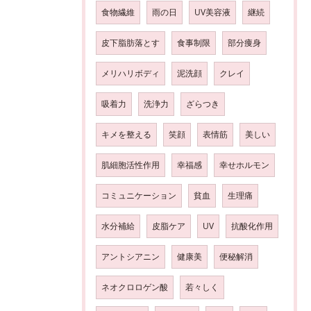
食物繊維
雨の日
UV美容液
継続
皮下脂肪落とす
食事制限
部分痩身
メリハリボディ
泥洗顔
クレイ
吸着力
洗浄力
ざらつき
キメを整える
笑顔
表情筋
美しい
肌細胞活性作用
幸福感
幸せホルモン
コミュニケーション
貧血
生理痛
水分補給
皮脂ケア
UV
抗酸化作用
アントシアニン
健康美
便秘解消
ネオクロロゲン酸
若々しく