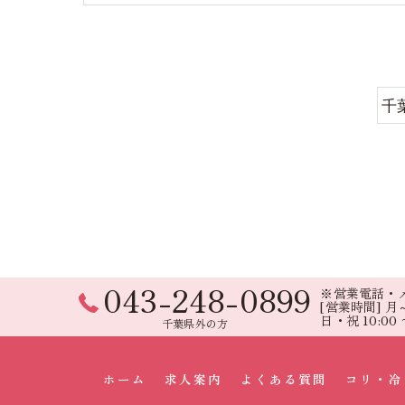
千
043-248-0899
※営業電話・
[営業時間] 月～土
日・祝 10:00 〜
千葉県外の方
ホーム
求人案内
よくある質問
コリ・冷