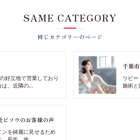
SAME CATEGORY
同じカテゴリーのページ
千葉市
分の好立地で営業しており
リピー
合は、近隣の…
施術と
社ビソウのお客様の声
インを綺麗に見せるため
す。長年、地…