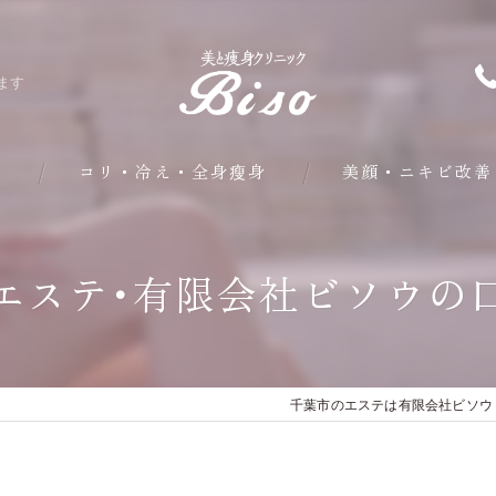
ます
問
コリ・冷え・全身瘦身
美顔・ニキビ改善
部分・下半身瘦身
エステ･有限会社ビソウの
皮下脂肪・内臓脂肪瘦身
クールシェイプ部分瘦身
千葉市のエステは有限会社ビソウ