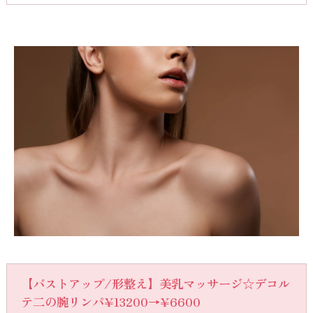
【バストアップ/形整え】美乳マッサージ☆デコル
テ二の腕リンパ¥13200→¥6600