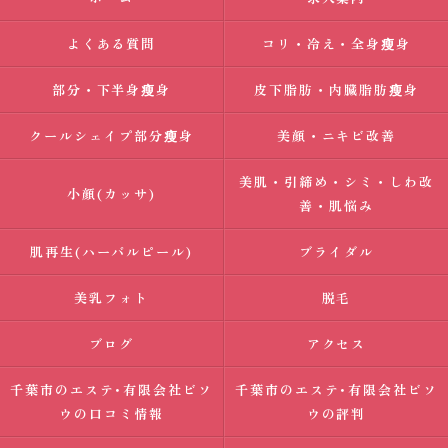
よくある質問
コリ・冷え・全身瘦身
部分・下半身瘦身
皮下脂肪・内臓脂肪瘦身
クールシェイプ部分瘦身
美顔・ニキビ改善
美肌・引締め・シミ・しわ改
小顔(カッサ)
善・肌悩み
肌再生(ハーバルピール)
ブライダル
美乳フォト
脱毛
ブログ
アクセス
千葉市のエステ･有限会社ビソ
千葉市のエステ･有限会社ビソ
ウの口コミ情報
ウの評判