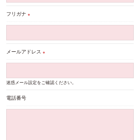
＜個人情報の委託について＞
フリガナ
※
当社では、利用目的の達成に必要な範囲において、
個人情報を外部に委託する場合があります。
これらの委託先に対しては個人情報保護契約等の措
置をとり、適切な監督を行います。
メールアドレス
※
＜個人情報の安全管理＞
当社では、個人情報の漏洩等がなされないよう、適
迷惑メール設定をご確認ください。
切に安全管理対策を実施します。
電話番号
＜個人情報を与えなかった場合に生じる結果＞
必要な情報を頂けない場合は、それに対応した当社
のサービスをご提供できない場合がございますので
予めご了承ください。