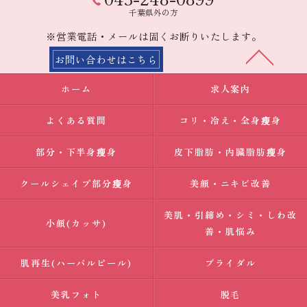
千葉県外の方
※営業電話・メールは固くお断りいたします。
お問い合わせはこちら
ホーム
求人案内
よくある質問
コリ・冷え・全身瘦身
部分・下半身瘦身
皮下脂肪・内臓脂肪瘦身
クールシェイプ部分瘦身
美顔・ニキビ改善
美肌・引締め・シミ・しわ改
小顔(カッサ)
善・肌悩み
肌再生(ハーバルピール)
ブライダル
美乳フォト
脱毛