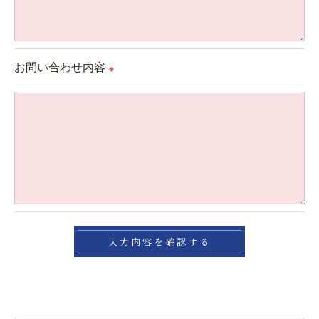
＜個人情報の開示･訂正・削除･利用停止の手続につ
いて＞
当社では、お客様の個人情報の開示･訂正･削除・利
お問い合わせ内容
※
用停止の手続を定めさせて頂いております。
ご本人である事を確認のうえ、対応させて頂きま
す。
個人情報の開示･訂正･削除・利用停止の具体的手続
きにつきましては、お電話でお問合せ下さい。