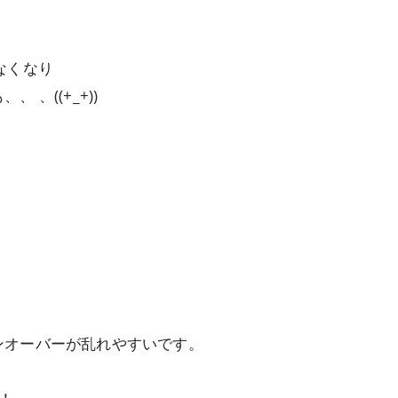
なくなり
、((+_+))
ンオーバーが乱れやすいです。