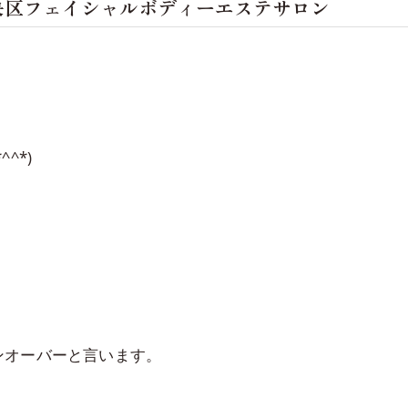
央区フェイシャルボディーエステサロン
^*)
く
ンオーバーと言います。