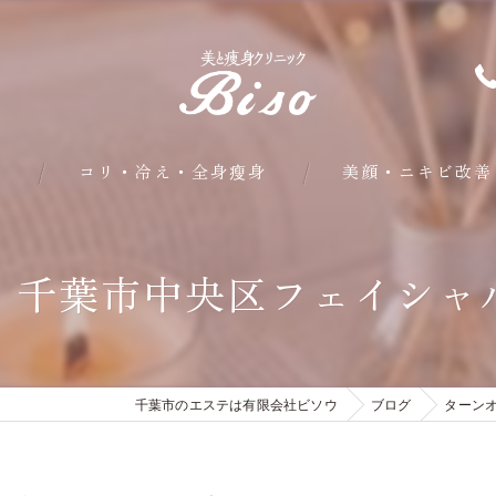
問
コリ・冷え・全身瘦身
美顔・ニキビ改善
部分・下半身瘦身
！千葉市中央区フェイシャ
皮下脂肪・内臓脂肪瘦身
クールシェイプ部分瘦身
千葉市のエステは有限会社ビソウ
ブログ
ターン