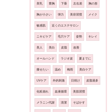
美乳
豊胸
下垂
左右差
胸の形
胸が小さい
弾力
美容習慣
メイク
敏感肌
近くのエステサロン
ニキビケア
毛穴ケア
姿勢
キレイ
美人
美白
皮脂
改善
オールハンド
ラジオ波
夏までに
痩せたい
温め
梅雨
美白ケア
UVケア
外的刺激
日焼け
皮脂過多
化粧崩れ
血液循環
美肌習慣
メラニン代謝
清潔
そばかす