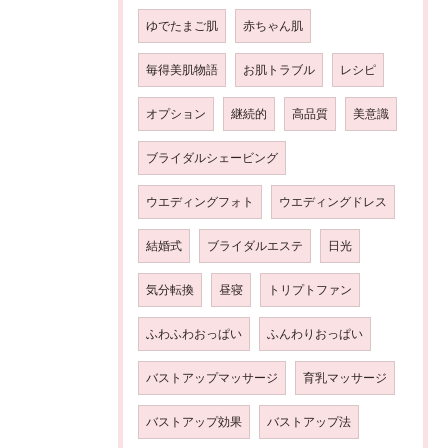
ゆでたまご肌
赤ちゃん肌
毎得美肌物語
お肌トラブル
レシピ
オプション
継続的
高品質
美意識
ブライダルシェービング
ウエディングフォト
ウエディングドレス
結婚式
ブライダルエステ
日光
気分転換
昼寝
トリプトファン
ふわふわおっぱい
ふんわりおっぱい
バストアップマッサージ
育乳マッサージ
バストアップ効果
バストアップ法