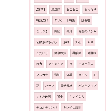
洗顔料
泡洗顔
もこもこ
もっちり
時短洗顔
デリケート時期
脱毛後
ごわつき
胸筋
美脚
骨盤のゆがみ
補酵素のちから
素材
安心
安全
こだわり
健康維持
乳酸菌
発酵物
目力
アイメイク
目
マスク美人
マスカラ
製油
体調
オイル
心
花
ハーブ
天然素材
バスとアップ
くすみ改善
背中
キレイな人
デコルテリンパ
キレイな鎖骨