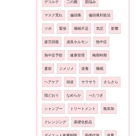
デコルテ
二の腕
肌悩み
マスク荒れ
偏頭痛
偏頭痛対処法
ツボ
緊張
睡眠不足
気圧
影響
疲労回復
成長ホルモン
熱中症
熱中症予防
健康管理
梅雨時期
夏前
ジメジメ
栄養
睡眠
ヘアケア
頭皮
サラサラ
さらさら
指どおり
なめらか
べたつき
シャンプー
トリートメント
無添加
クレンジング
基礎化粧品
ダイエット食事制限
基礎代謝
体重