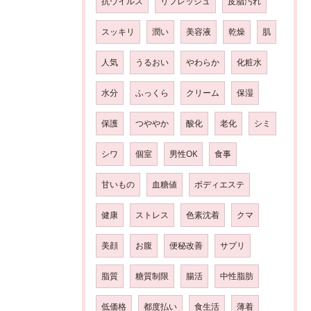
抗ウイルス
リフレッシュ
皮脂汚れ
スッキリ
潤い
美容液
乾燥
肌
人気
うるおい
やわらか
化粧水
水分
ふっくら
クリーム
保湿
保護
つややか
酸化
老化
シミ
シワ
個室
男性OK
食事
甘いもの
血糖値
ボディエステ
健康
ストレス
色素沈着
クマ
美顔
お腹
便秘改善
サプリ
脂質
糖質制限
腸活
中性脂肪
低価格
都度払い
食生活
薄着