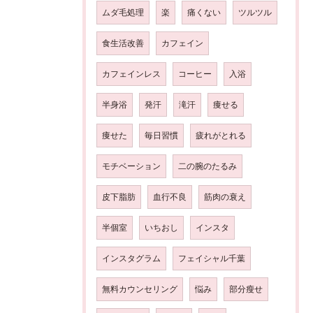
ムダ毛処理
楽
痛くない
ツルツル
食生活改善
カフェイン
カフェインレス
コーヒー
入浴
半身浴
発汗
滝汗
痩せる
痩せた
毎日習慣
疲れがとれる
モチベーション
二の腕のたるみ
皮下脂肪
血行不良
筋肉の衰え
半個室
いちおし
インスタ
インスタグラム
フェイシャル千葉
無料カウンセリング
悩み
部分瘦せ