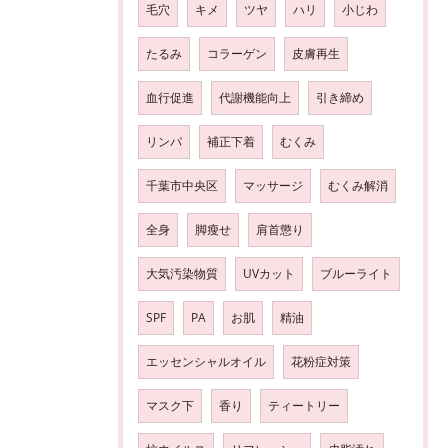
毛穴
キメ
ツヤ
ハリ
小じわ
たるみ
コラーゲン
皮膚再生
血行促進
代謝機能向上
引き締め
リンパ
補正下着
むくみ
千葉市中央区
マッサージ
むくみ解消
全身
脚瘦せ
肩首懲り
大気汚染物質
UVカット
ブルーライト
SPF
PA
お肌
精油
エッセンシャルオイル
花粉症対策
マスク下
香り
ティートリー