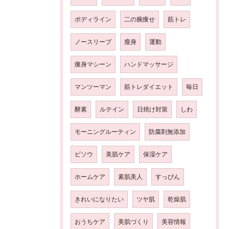
ボディライン
二の腕痩せ
筋トレ
ノースリーブ
瘦身
運動
痩身マシーン
ハンドマッサージ
マンツーマン
筋トレダイエット
毎日
酵素
ルテイン
日焼け対策
しわ
モーニングルーティン
防腐剤無添加
ビソウ
美肌ケア
保湿ケア
ホームケア
素肌美人
すっぴん
きれいになりたい
ツヤ肌
乾燥肌
おうちケア
美肌づくり
美容情報