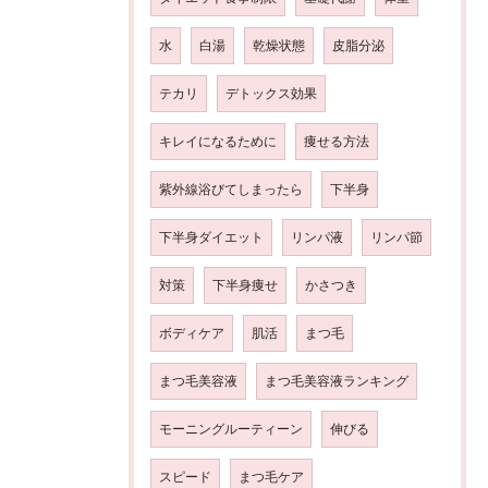
水
白湯
乾燥状態
皮脂分泌
テカリ
デトックス効果
キレイになるために
痩せる方法
紫外線浴びてしまったら
下半身
下半身ダイエット
リンパ液
リンパ節
対策
下半身痩せ
かさつき
ボディケア
肌活
まつ毛
まつ毛美容液
まつ毛美容液ランキング
モーニングルーティーン
伸びる
スピード
まつ毛ケア