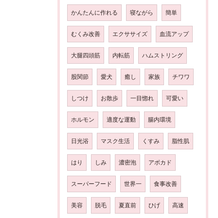
かんたんに作れる
寝ながら
簡単
むくみ改善
エクササイズ
血流アップ
大腿四頭筋
内転筋
ハムストリング
股関節
愛犬
癒し
家族
チワワ
しつけ
お散歩
一目惚れ
可愛い
ホルモン
適度な運動
腸内環境
日光浴
マスク生活
くすみ
脂性肌
はり
しみ
濃密泡
アボカド
スーパーフード
世界一
食事改善
美容
脱毛
夏直前
ひげ
高速