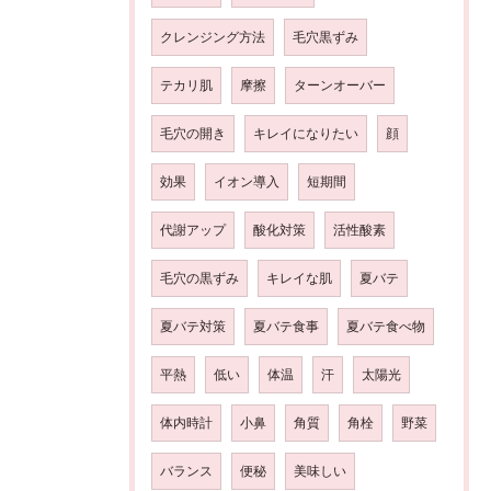
クレンジング方法
毛穴黒ずみ
テカリ肌
摩擦
ターンオーバー
毛穴の開き
キレイになりたい
顔
効果
イオン導入
短期間
代謝アップ
酸化対策
活性酸素
毛穴の黒ずみ
キレイな肌
夏バテ
夏バテ対策
夏バテ食事
夏バテ食べ物
平熱
低い
体温
汗
太陽光
体内時計
小鼻
角質
角栓
野菜
バランス
便秘
美味しい