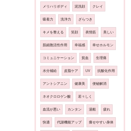
メリハリボディ
泥洗顔
クレイ
吸着力
洗浄力
ざらつき
キメを整える
笑顔
表情筋
美しい
肌細胞活性作用
幸福感
幸せホルモン
コミュニケーション
貧血
生理痛
水分補給
皮脂ケア
UV
抗酸化作用
アントシアニン
健康美
便秘解消
ネオクロロゲン酸
若々しく
血流が悪い
カンタン
湯船
疲れ
快適
代謝機能アップ
痩せやすい身体