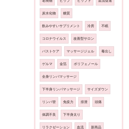
老廃物
ヒップ
ヒップ下
血流促進
炭水化物
糖質
飲みやすいサプリメント
冷房
不眠
コロナウイルス
改善型サロン
バストケア
マッサージジェル
毒出し
ゲルマ
金箔
ポリフェノール
全身リンパマッサージ
下半身リンパマッサージ
サイズダウン
リンパ管
免疫力
排泄
頭痛
体調不良
下半身太り
リラクゼーション
血流
新商品