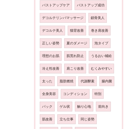
バストアップケア
バストアップ成功
デコルテリンパマッサージ
鎖骨美人
デコルテ美人
猫背改善
巻き肩改善
正しい姿勢
夏のダメージ
泡タイプ
理想のお肌
肌荒れ防止
うるおい補給
冷え性改善
肩こり改善
むくみやすい
太った
脂肪燃焼
代謝酵素
腸内菌
全身美容
コンディション
特別
パック
ゲル状
触り心地
前向き
肌改善
立ち仕事
同じ姿勢