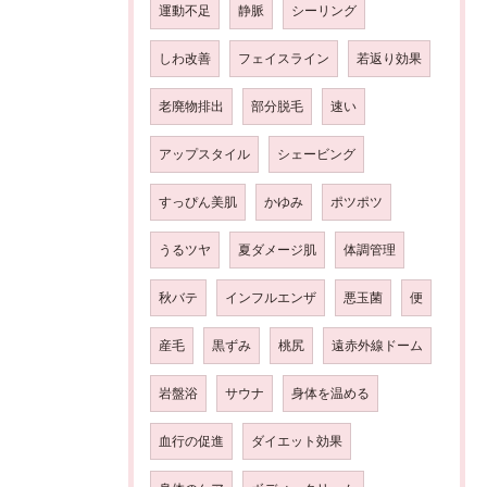
運動不足
静脈
シーリング
しわ改善
フェイスライン
若返り効果
老廃物排出
部分脱毛
速い
アップスタイル
シェービング
すっぴん美肌
かゆみ
ポツポツ
うるツヤ
夏ダメージ肌
体調管理
秋バテ
インフルエンザ
悪玉菌
便
産毛
黒ずみ
桃尻
遠赤外線ドーム
岩盤浴
サウナ
身体を温める
血行の促進
ダイエット効果