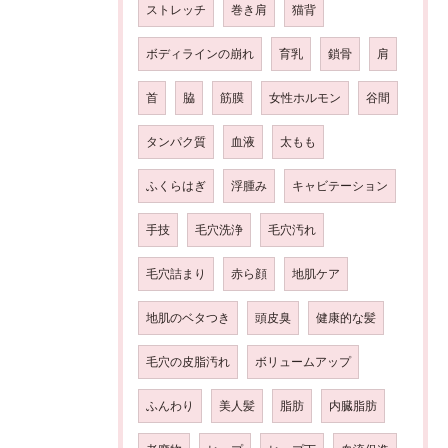
ストレッチ
巻き肩
猫背
ボディラインの崩れ
育乳
鎖骨
肩
首
脇
筋膜
女性ホルモン
谷間
タンパク質
血液
太もも
ふくらはぎ
浮腫み
キャビテーション
手技
毛穴洗浄
毛穴汚れ
毛穴詰まり
赤ら顔
地肌ケア
地肌のベタつき
頭皮臭
健康的な髪
毛穴の皮脂汚れ
ボリュームアップ
ふんわり
美人髪
脂肪
内臓脂肪