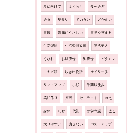
夏に向けて
よく噛む
食べ過ぎ
過食
早食い
ドカ食い
どか食い
胃腸
胃腸にやさしい
胃腸を整える
生活習慣
生活習慣改善
腸活美人
くびれ
お腹痩せ
楽痩せ
ビタミン
ニキビ跡
吹き出物跡
オイリー肌
リフトアップ
小顔
千葉駅徒歩
美肌作り
原因
セルライト
冷え
身体
なぜ
代謝
新陳代謝
太る
太りやすい
痩せない
バストアップ