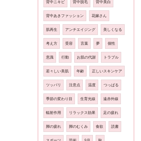
背中ニキビ
背中脱毛
背中美白
背中あきファッション
花嫁さん
肌再生
アンチエイジング
美しくなる
考え方
受容
言葉
夢
個性
意識
行動
お肌の代謝
トラブル
若々しい美肌
年齢
正しいスキンケア
ツッパリ
注意点
温度
つっぱる
季節の変わり目
生育光線
遠赤外線
輻射作用
リラックス効果
足の疲れ
脚の疲れ
脚のむくみ
食欲
読書
スポーツ
芸術
9月
秋