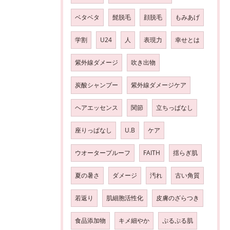
ベタベタ
髭脱毛
顔脱毛
もみあげ
学割
U24
人
表現力
幸せとは
紫外線ダメージ
吹き出物
炭酸シャンプー
紫外線ダメージケア
ヘアエッセンス
関節
立ちっぱなし
座りっぱなし
U.B
ケア
ウオータープルーフ
FAITH
揺らぎ肌
夏の暑さ
ダメージ
汚れ
古い角質
若返り
肌細胞活性化
皮膚のざらつき
食品添加物
キメ細やか
ぷるぷる肌