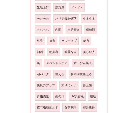
気温上昇
高湿度
ギトギト
テカテカ
バリア機能低下
うるうる
もちもち
内面
自分磨き
価値観
外見
努力
ポジティブ
魅力
朝活
朝美容
綺麗な人
美しい人
美
スペシャルケア
すっぴん美人
泡パック
整える
腸内環境整える
免疫力アップ
太りにくい
善玉菌
食物繊維
雨の日
UV美容液
継続
皮下脂肪落とす
食事制限
部分痩身