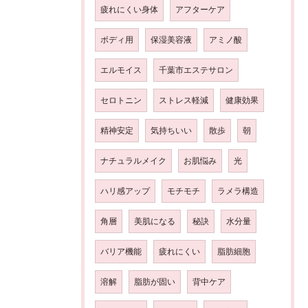
疲れにくい身体
アフターケア
ボディ用
保湿美容液
アミノ酸
エルモイス
千葉市エステサロン
セロトニン
ストレス軽減
健康効果
精神安定
気持ちいい
散歩
朝
ナチュラルメイク
お肌悩み
光
ハリ感アップ
モチモチ
ラメラ構造
角層
美肌になる
秘訣
水分量
バリア機能
疲れにくい
脂肪細胞
溶解
脂肪が固い
背中ケア