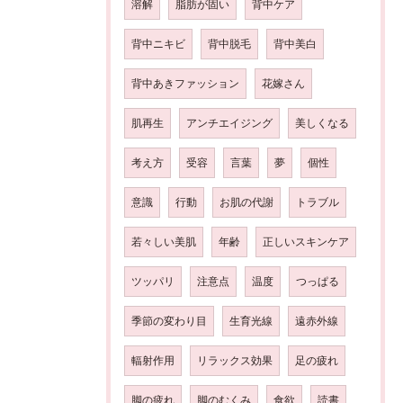
溶解
脂肪が固い
背中ケア
背中ニキビ
背中脱毛
背中美白
背中あきファッション
花嫁さん
肌再生
アンチエイジング
美しくなる
考え方
受容
言葉
夢
個性
意識
行動
お肌の代謝
トラブル
若々しい美肌
年齢
正しいスキンケア
ツッパリ
注意点
温度
つっぱる
季節の変わり目
生育光線
遠赤外線
輻射作用
リラックス効果
足の疲れ
脚の疲れ
脚のむくみ
食欲
読書