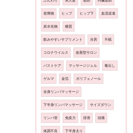
ふんわり
美人髪
脂肪
内臓脂肪
老廃物
ヒップ
ヒップ下
血流促進
炭水化物
糖質
飲みやすいサプリメント
冷房
不眠
コロナウイルス
改善型サロン
バストケア
マッサージジェル
毒出し
ゲルマ
金箔
ポリフェノール
全身リンパマッサージ
下半身リンパマッサージ
サイズダウン
リンパ管
免疫力
排泄
頭痛
体調不良
下半身太り