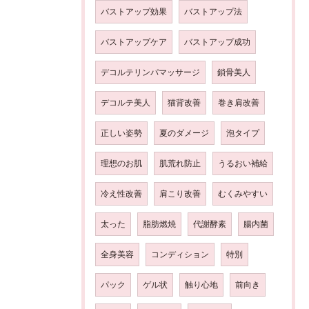
バストアップ効果
バストアップ法
バストアップケア
バストアップ成功
デコルテリンパマッサージ
鎖骨美人
デコルテ美人
猫背改善
巻き肩改善
正しい姿勢
夏のダメージ
泡タイプ
理想のお肌
肌荒れ防止
うるおい補給
冷え性改善
肩こり改善
むくみやすい
太った
脂肪燃焼
代謝酵素
腸内菌
全身美容
コンディション
特別
パック
ゲル状
触り心地
前向き