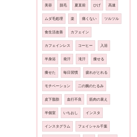
美容
脱毛
夏直前
ひげ
高速
ムダ毛処理
楽
痛くない
ツルツル
食生活改善
カフェイン
カフェインレス
コーヒー
入浴
半身浴
発汗
滝汗
痩せる
痩せた
毎日習慣
疲れがとれる
モチベーション
二の腕のたるみ
皮下脂肪
血行不良
筋肉の衰え
半個室
いちおし
インスタ
インスタグラム
フェイシャル千葉