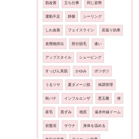
肌改善
立ち仕事
同じ姿勢
運動不足
静脈
シーリング
しわ改善
フェイスライン
若返り効果
老廃物排出
部分脱毛
速い
アップスタイル
シェービング
すっぴん美肌
かゆみ
ポツポツ
うるツヤ
夏ダメージ肌
体調管理
秋バテ
インフルエンザ
悪玉菌
便
産毛
黒ずみ
桃尻
遠赤外線ドーム
岩盤浴
サウナ
身体を温める