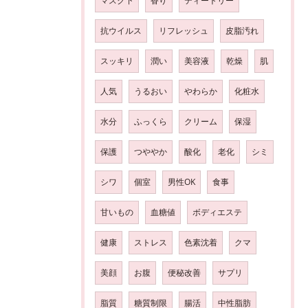
マスク下
香り
ティートリー
抗ウイルス
リフレッシュ
皮脂汚れ
スッキリ
潤い
美容液
乾燥
肌
人気
うるおい
やわらか
化粧水
水分
ふっくら
クリーム
保湿
保護
つややか
酸化
老化
シミ
シワ
個室
男性OK
食事
甘いもの
血糖値
ボディエステ
健康
ストレス
色素沈着
クマ
美顔
お腹
便秘改善
サプリ
脂質
糖質制限
腸活
中性脂肪