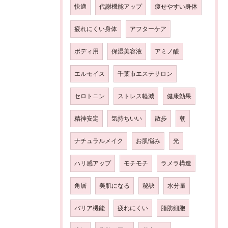
快適
代謝機能アップ
痩せやすい身体
疲れにくい身体
アフターケア
ボディ用
保湿美容液
アミノ酸
エルモイス
千葉市エステサロン
セロトニン
ストレス軽減
健康効果
精神安定
気持ちいい
散歩
朝
ナチュラルメイク
お肌悩み
光
ハリ感アップ
モチモチ
ラメラ構造
角層
美肌になる
秘訣
水分量
バリア機能
疲れにくい
脂肪細胞