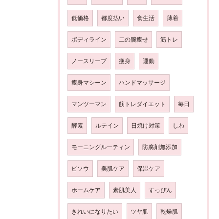
低価格
都度払い
食生活
薄着
ボディライン
二の腕痩せ
筋トレ
ノースリーブ
瘦身
運動
痩身マシーン
ハンドマッサージ
マンツーマン
筋トレダイエット
毎日
酵素
ルテイン
日焼け対策
しわ
モーニングルーティン
防腐剤無添加
ビソウ
美肌ケア
保湿ケア
ホームケア
素肌美人
すっぴん
きれいになりたい
ツヤ肌
乾燥肌