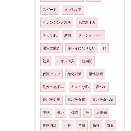
スピード
まつ毛ケア
クレンジング方法
毛穴黒ずみ
テカリ肌
摩擦
ターンオーバー
毛穴の開き
キレイになりたい
顔
効果
イオン導入
短期間
代謝アップ
酸化対策
活性酸素
毛穴の黒ずみ
キレイな肌
夏バテ
夏バテ対策
夏バテ食事
夏バテ食べ物
平熱
低い
体温
汗
太陽光
体内時計
小鼻
角質
角栓
野菜