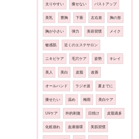
太りやすい
痩せない
バストアップ
美乳
豊胸
下垂
左右差
胸の形
胸が小さい
弾力
美容習慣
メイク
敏感肌
近くのエステサロン
ニキビケア
毛穴ケア
姿勢
キレイ
美人
美白
皮脂
改善
オールハンド
ラジオ波
夏までに
痩せたい
温め
梅雨
美白ケア
UVケア
外的刺激
日焼け
皮脂過多
化粧崩れ
血液循環
美肌習慣