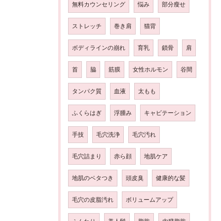
無料カウンセリング
悩み
部分瘦せ
ストレッチ
巻き肩
猫背
ボディラインの崩れ
育乳
鎖骨
肩
首
脇
筋膜
女性ホルモン
谷間
タンパク質
血液
太もも
ふくらはぎ
浮腫み
キャビテーション
手技
毛穴洗浄
毛穴汚れ
毛穴詰まり
赤ら顔
地肌ケア
地肌のベタつき
頭皮臭
健康的な髪
毛穴の皮脂汚れ
ボリュームアップ