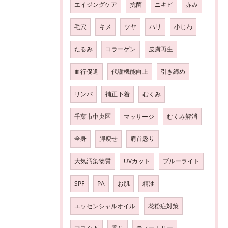
エイジングケア
抗菌
ニキビ
赤み
毛穴
キメ
ツヤ
ハリ
小じわ
たるみ
コラーゲン
皮膚再生
血行促進
代謝機能向上
引き締め
リンパ
補正下着
むくみ
千葉市中央区
マッサージ
むくみ解消
全身
脚瘦せ
肩首懲り
大気汚染物質
UVカット
ブルーライト
SPF
PA
お肌
精油
エッセンシャルオイル
花粉症対策