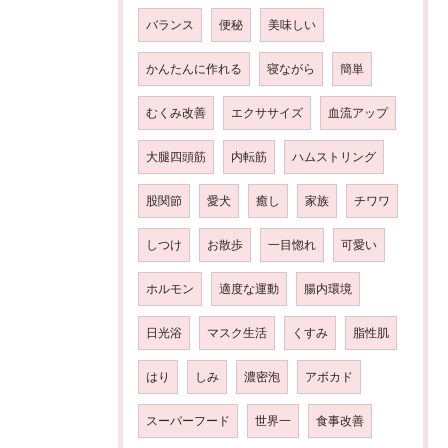
バランス
便秘
美味しい
かんたんに作れる
寝ながら
簡単
むくみ改善
エクササイズ
血流アップ
大腿四頭筋
内転筋
ハムストリング
股関節
愛犬
癒し
家族
チワワ
しつけ
お散歩
一目惚れ
可愛い
ホルモン
適度な運動
腸内環境
日光浴
マスク生活
くすみ
脂性肌
はり
しみ
濃密泡
アボカド
スーパーフード
世界一
食事改善