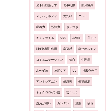
皮下脂肪落とす
食事制限
部分痩身
メリハリボディ
泥洗顔
クレイ
吸着力
洗浄力
ざらつき
キメを整える
笑顔
表情筋
美しい
肌細胞活性作用
幸福感
幸せホルモン
コミュニケーション
貧血
生理痛
水分補給
皮脂ケア
UV
抗酸化作用
アントシアニン
健康美
便秘解消
ネオクロロゲン酸
若々しく
血流が悪い
カンタン
湯船
疲れ