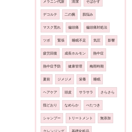
メラニン代謝
清潔
そばかす
デコルテ
二の腕
肌悩み
マスク荒れ
偏頭痛
偏頭痛対処法
ツボ
緊張
睡眠不足
気圧
影響
疲労回復
成長ホルモン
熱中症
熱中症予防
健康管理
梅雨時期
夏前
ジメジメ
栄養
睡眠
ヘアケア
頭皮
サラサラ
さらさら
指どおり
なめらか
べたつき
シャンプー
トリートメント
無添加
クレンジング
基礎化粧品