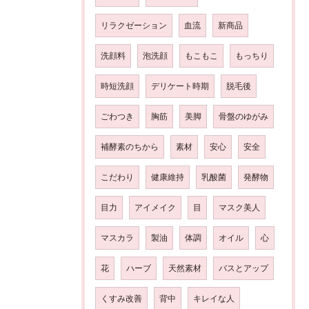
リラクゼーション
血流
新商品
洗顔料
泡洗顔
もこもこ
もっちり
時短洗顔
デリケート時期
脱毛後
ごわつき
胸筋
美脚
骨盤のゆがみ
補酵素のちから
素材
安心
安全
こだわり
健康維持
乳酸菌
発酵物
目力
アイメイク
目
マスク美人
マスカラ
製油
体調
オイル
心
花
ハーブ
天然素材
バスとアップ
くすみ改善
背中
キレイな人