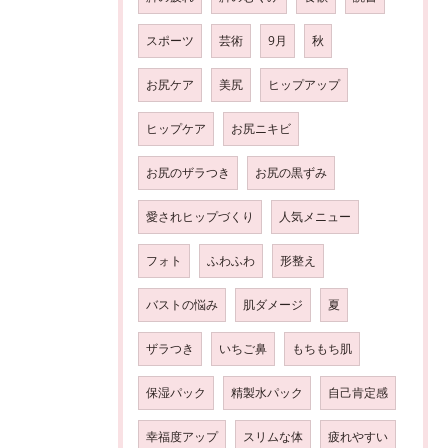
スポーツ
芸術
9月
秋
お尻ケア
美尻
ヒップアップ
ヒップケア
お尻ニキビ
お尻のザラつき
お尻の黒ずみ
愛されヒップづくり
人気メニュー
フォト
ふわふわ
形整え
バストの悩み
肌ダメージ
夏
ザラつき
いちご鼻
もちもち肌
保湿パック
精製水パック
自己肯定感
幸福度アップ
スリムな体
疲れやすい