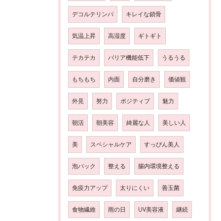
デコルテリンパ
キレイな鎖骨
気温上昇
高湿度
ギトギト
テカテカ
バリア機能低下
うるうる
もちもち
内面
自分磨き
価値観
外見
努力
ポジティブ
魅力
朝活
朝美容
綺麗な人
美しい人
美
スペシャルケア
すっぴん美人
泡パック
整える
腸内環境整える
免疫力アップ
太りにくい
善玉菌
食物繊維
雨の日
UV美容液
継続