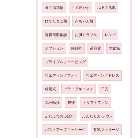
食品添加物
キメ細やか
ぷるぷる肌
ゆでたまご肌
赤ちゃん肌
毎得美肌物語
お肌トラブル
レシピ
オプション
継続的
高品質
美意識
ブライダルシェービング
ウエディングフォト
ウエディングドレス
結婚式
ブライダルエステ
日光
気分転換
昼寝
トリプトファン
ふわふわおっぱい
ふんわりおっぱい
バストアップマッサージ
育乳マッサージ