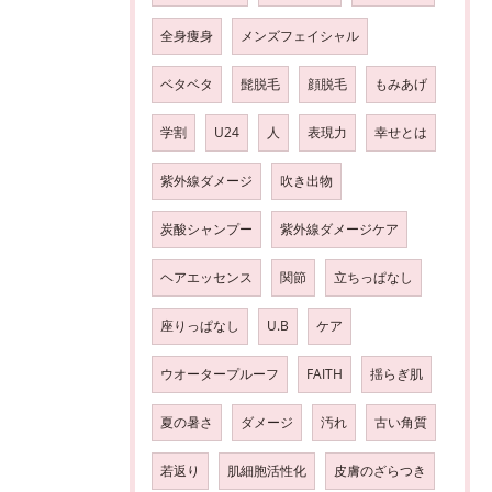
全身痩身
メンズフェイシャル
ベタベタ
髭脱毛
顔脱毛
もみあげ
学割
U24
人
表現力
幸せとは
紫外線ダメージ
吹き出物
炭酸シャンプー
紫外線ダメージケア
ヘアエッセンス
関節
立ちっぱなし
座りっぱなし
U.B
ケア
ウオータープルーフ
FAITH
揺らぎ肌
夏の暑さ
ダメージ
汚れ
古い角質
若返り
肌細胞活性化
皮膚のざらつき