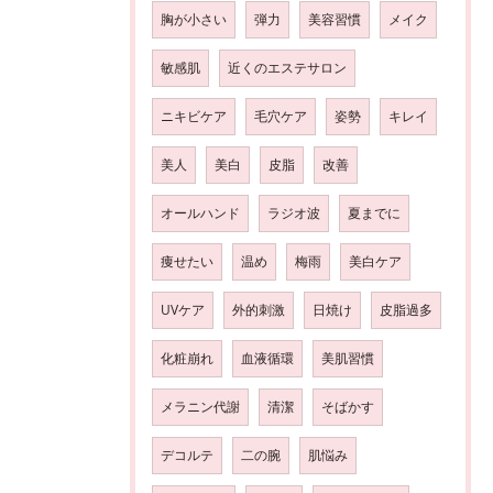
胸が小さい
弾力
美容習慣
メイク
敏感肌
近くのエステサロン
ニキビケア
毛穴ケア
姿勢
キレイ
美人
美白
皮脂
改善
オールハンド
ラジオ波
夏までに
痩せたい
温め
梅雨
美白ケア
UVケア
外的刺激
日焼け
皮脂過多
化粧崩れ
血液循環
美肌習慣
メラニン代謝
清潔
そばかす
デコルテ
二の腕
肌悩み