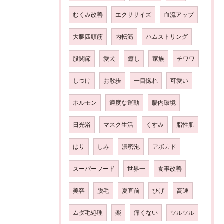
むくみ改善
エクササイズ
血流アップ
大腿四頭筋
内転筋
ハムストリング
股関節
愛犬
癒し
家族
チワワ
しつけ
お散歩
一目惚れ
可愛い
ホルモン
適度な運動
腸内環境
日光浴
マスク生活
くすみ
脂性肌
はり
しみ
濃密泡
アボカド
スーパーフード
世界一
食事改善
美容
脱毛
夏直前
ひげ
高速
ムダ毛処理
楽
痛くない
ツルツル