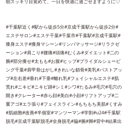
朝スッキリ目覚めて、一日を快適に過ごせますように♡
#千葉駅近く#駅から徒歩5分#京成千葉駅から徒歩2分#
エステサロン#エステ千葉#千葉市#千葉駅#京成千葉駅#
痩身エステ#痩身マシーン#リンパマッサージ#リラクゼ
ーション#肩こり#腰痛#頭痛#むくみ#ダイエット#二の
腕#部分痩せ#太もも#お腹#ヒップ#ブライダルシェービ
ング千葉#肩甲骨はがし#きれいな鎖骨#美乳#バストアッ
プ#左右差#垂れ#下垂#離れ乳#フェイシャルエステ#肌
荒れ#ニキビ#ニキビ跡#シミ#シワ#たるみ#毛穴#毛穴の
開き#クレーター#赤ら顔#美白#小顔#リフトアップ#二
重アゴ#エラ張り#フェイスライン#もちもち美肌#くすみ
#肌細胞#改善#半個室#マンツーマン#学割#u24#千葉駅
脱毛#京成千葉駅脱毛#全身脱毛#脇#腕#脚#背中#結果出