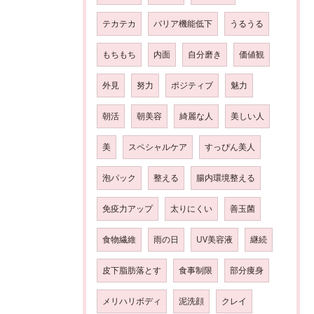
テカテカ
バリア機能低下
うるうる
もちもち
内面
自分磨き
価値観
外見
努力
ポジティブ
魅力
朝活
朝美容
綺麗な人
美しい人
美
スペシャルケア
すっぴん美人
泡パック
整える
腸内環境整える
免疫力アップ
太りにくい
善玉菌
食物繊維
雨の日
UV美容液
継続
皮下脂肪落とす
食事制限
部分痩身
メリハリボディ
泥洗顔
クレイ