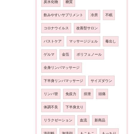
炭水化物
糖質
飲みやすいサプリメント
冷房
不眠
コロナウイルス
改善型サロン
バストケア
マッサージジェル
毒出し
ゲルマ
金箔
ポリフェノール
全身リンパマッサージ
下半身リンパマッサージ
サイズダウン
リンパ管
免疫力
排泄
頭痛
体調不良
下半身太り
リラクゼーション
血流
新商品
洗顔料
泡洗顔
もこもこ
もっちり