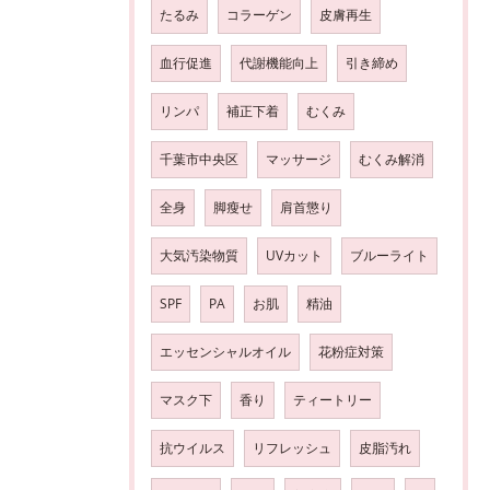
たるみ
コラーゲン
皮膚再生
血行促進
代謝機能向上
引き締め
リンパ
補正下着
むくみ
千葉市中央区
マッサージ
むくみ解消
全身
脚瘦せ
肩首懲り
大気汚染物質
UVカット
ブルーライト
SPF
PA
お肌
精油
エッセンシャルオイル
花粉症対策
マスク下
香り
ティートリー
抗ウイルス
リフレッシュ
皮脂汚れ