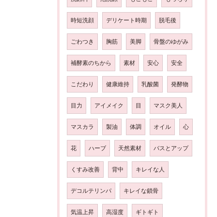
時短洗顔
デリケート時期
脱毛後
ごわつき
胸筋
美脚
骨盤のゆがみ
補酵素のちから
素材
安心
安全
こだわり
健康維持
乳酸菌
発酵物
目力
アイメイク
目
マスク美人
マスカラ
製油
体調
オイル
心
花
ハーブ
天然素材
バスとアップ
くすみ改善
背中
キレイな人
デコルテリンパ
キレイな鎖骨
気温上昇
高湿度
ギトギト