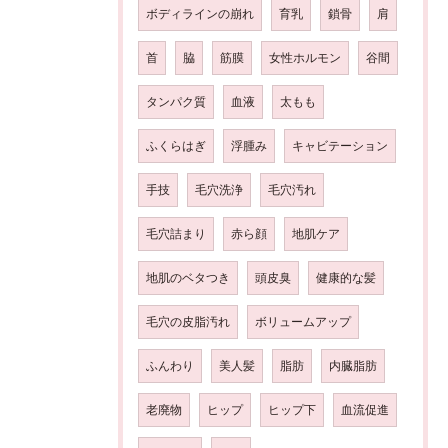
ボディラインの崩れ
育乳
鎖骨
肩
首
脇
筋膜
女性ホルモン
谷間
タンパク質
血液
太もも
ふくらはぎ
浮腫み
キャビテーション
手技
毛穴洗浄
毛穴汚れ
毛穴詰まり
赤ら顔
地肌ケア
地肌のベタつき
頭皮臭
健康的な髪
毛穴の皮脂汚れ
ボリュームアップ
ふんわり
美人髪
脂肪
内臓脂肪
老廃物
ヒップ
ヒップ下
血流促進