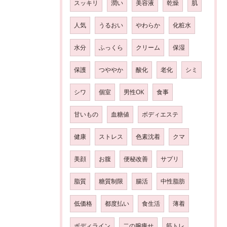
スッキリ
潤い
美容液
乾燥
肌
人気
うるおい
やわらか
化粧水
水分
ふっくら
クリーム
保湿
保護
つややか
酸化
老化
シミ
シワ
個室
男性OK
食事
甘いもの
血糖値
ボディエステ
健康
ストレス
色素沈着
クマ
美顔
お腹
便秘改善
サプリ
脂質
糖質制限
腸活
中性脂肪
低価格
都度払い
食生活
薄着
ボディライン
二の腕痩せ
筋トレ