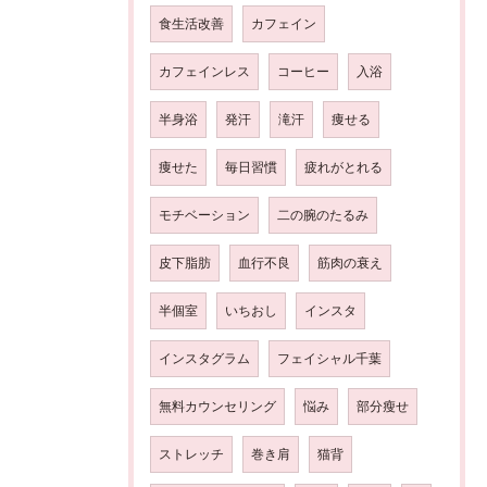
食生活改善
カフェイン
カフェインレス
コーヒー
入浴
半身浴
発汗
滝汗
痩せる
痩せた
毎日習慣
疲れがとれる
モチベーション
二の腕のたるみ
皮下脂肪
血行不良
筋肉の衰え
半個室
いちおし
インスタ
インスタグラム
フェイシャル千葉
無料カウンセリング
悩み
部分瘦せ
ストレッチ
巻き肩
猫背