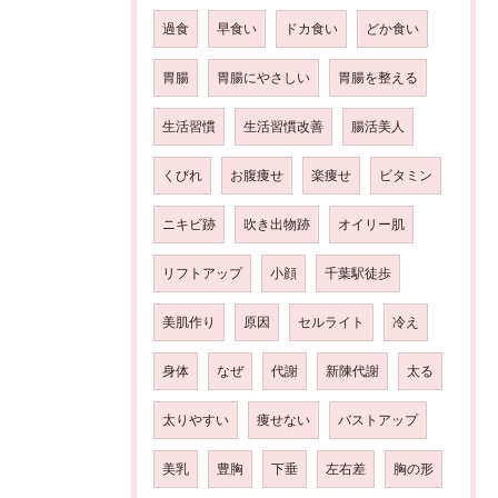
過食
早食い
ドカ食い
どか食い
胃腸
胃腸にやさしい
胃腸を整える
生活習慣
生活習慣改善
腸活美人
くびれ
お腹痩せ
楽痩せ
ビタミン
ニキビ跡
吹き出物跡
オイリー肌
リフトアップ
小顔
千葉駅徒歩
美肌作り
原因
セルライト
冷え
身体
なぜ
代謝
新陳代謝
太る
太りやすい
痩せない
バストアップ
美乳
豊胸
下垂
左右差
胸の形