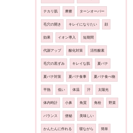
テカリ肌
摩擦
ターンオーバー
毛穴の開き
キレイになりたい
顔
効果
イオン導入
短期間
代謝アップ
酸化対策
活性酸素
毛穴の黒ずみ
キレイな肌
夏バテ
夏バテ対策
夏バテ食事
夏バテ食べ物
平熱
低い
体温
汗
太陽光
体内時計
小鼻
角質
角栓
野菜
バランス
便秘
美味しい
かんたんに作れる
寝ながら
簡単