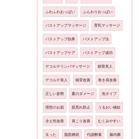
ふわふわおっぱい
ふんわりおっぱい
バストアップマッサージ
育乳マッサージ
バストアップ効果
バストアップ法
バストアップケア
バストアップ成功
デコルテリンパマッサージ
鎖骨美人
デコルテ美人
猫背改善
巻き肩改善
正しい姿勢
夏のダメージ
泡タイプ
理想のお肌
肌荒れ防止
うるおい補給
冷え性改善
肩こり改善
むくみやすい
太った
脂肪燃焼
代謝酵素
腸内菌