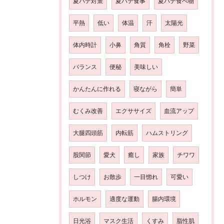
夏バテ対策
夏バテ食事
夏バテ食べ物
平熱
低い
体温
汗
太陽光
体内時計
小鼻
角質
角栓
野菜
バランス
便秘
美味しい
かんたんに作れる
寝ながら
簡単
むくみ改善
エクササイズ
血流アップ
大腿四頭筋
内転筋
ハムストリング
股関節
愛犬
癒し
家族
チワワ
しつけ
お散歩
一目惚れ
可愛い
ホルモン
適度な運動
腸内環境
日光浴
マスク生活
くすみ
脂性肌