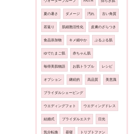
ウオータープルーフ
FAITH
揺らぎ肌
夏の暑さ
ダメージ
汚れ
古い角質
若返り
肌細胞活性化
皮膚のざらつき
食品添加物
キメ細やか
ぷるぷる肌
ゆでたまご肌
赤ちゃん肌
毎得美肌物語
お肌トラブル
レシピ
オプション
継続的
高品質
美意識
ブライダルシェービング
ウエディングフォト
ウエディングドレス
結婚式
ブライダルエステ
日光
気分転換
昼寝
トリプトファン