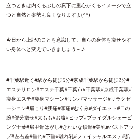
立つときは内くるぶしの真下に重心がくるイメージで立
つと自然と姿勢も良くなりますよ(^^)
今日から上記のことを意識して、自らの身体を痩せやす
い身体へと変えていきましょう～♪
#千葉駅近く#駅から徒歩5分#京成千葉駅から徒歩2分#
エステサロン#エステ千葉#千葉市#千葉駅#京成千葉駅#
痩身エステ#痩身マシーン#リンパマッサージ#リラクゼ
ーション#肩こり#腰痛#頭痛#むくみ#ダイエット#二の
腕#部分痩せ#太もも#お腹#ヒップ#ブライダルシェービ
ング千葉#肩甲骨はがし#きれいな鎖骨#美乳#バストアッ
プ#左右差#垂れ#下垂#離れ乳#フェイシャルエステ#肌