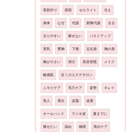
美肌作り
原因
セルライト
冷え
身体
なぜ
代謝
新陳代謝
太る
太りやすい
痩せない
バストアップ
美乳
豊胸
下垂
左右差
胸の形
胸が小さい
弾力
美容習慣
メイク
敏感肌
近くのエステサロン
ニキビケア
毛穴ケア
姿勢
キレイ
美人
美白
皮脂
改善
オールハンド
ラジオ波
夏までに
痩せたい
温め
梅雨
美白ケア