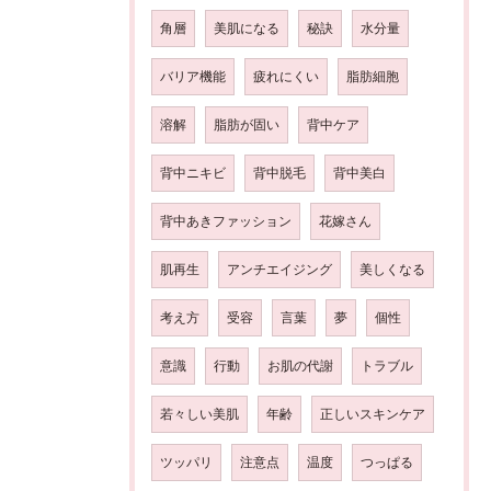
角層
美肌になる
秘訣
水分量
バリア機能
疲れにくい
脂肪細胞
溶解
脂肪が固い
背中ケア
背中ニキビ
背中脱毛
背中美白
背中あきファッション
花嫁さん
肌再生
アンチエイジング
美しくなる
考え方
受容
言葉
夢
個性
意識
行動
お肌の代謝
トラブル
若々しい美肌
年齢
正しいスキンケア
ツッパリ
注意点
温度
つっぱる