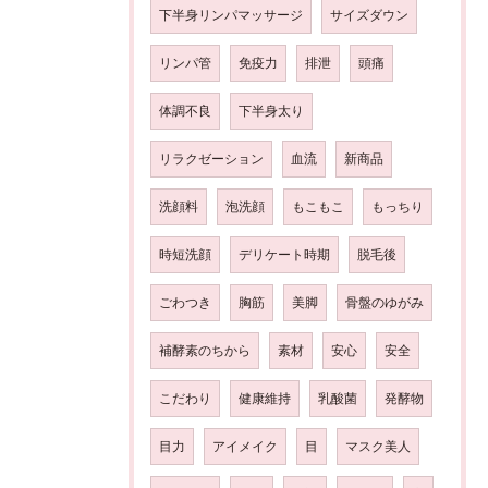
下半身リンパマッサージ
サイズダウン
リンパ管
免疫力
排泄
頭痛
体調不良
下半身太り
リラクゼーション
血流
新商品
洗顔料
泡洗顔
もこもこ
もっちり
時短洗顔
デリケート時期
脱毛後
ごわつき
胸筋
美脚
骨盤のゆがみ
補酵素のちから
素材
安心
安全
こだわり
健康維持
乳酸菌
発酵物
目力
アイメイク
目
マスク美人