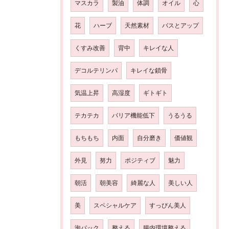
マスカラ
製油
体調
オイル
心
花
ハーブ
天然素材
バスとアップ
くすみ改善
背中
キレイな人
デコルテリンパ
キレイな鎖骨
気温上昇
高湿度
ギトギト
テカテカ
バリア機能低下
うるうる
もちもち
内面
自分磨き
価値観
外見
努力
ポジティブ
魅力
朝活
朝美容
綺麗な人
美しい人
美
スペシャルケア
すっぴん美人
泡パック
整える
腸内環境整える