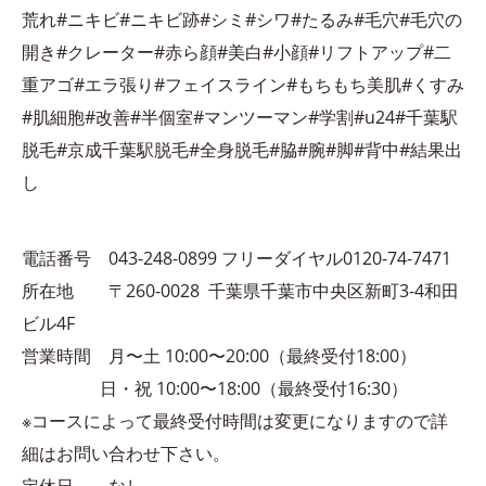
荒れ#ニキビ#ニキビ跡#シミ#シワ#たるみ#毛穴#毛穴の
開き#クレーター#赤ら顔#美白#小顔#リフトアップ#二
重アゴ#エラ張り#フェイスライン#もちもち美肌#くすみ
#肌細胞#改善#半個室#マンツーマン#学割#u24#千葉駅
脱毛#京成千葉駅脱毛#全身脱毛#脇#腕#脚#背中#結果出
し
電話番号 043-248-0899 フリーダイヤル0120-74-7471
所在地 〒260-0028 千葉県千葉市中央区新町3-4和田
ビル4F
営業時間 月〜土 10:00〜20:00（最終受付18:00）
日・祝 10:00〜18:00（最終受付16:30）
※コースによって最終受付時間は変更になりますので詳
細はお問い合わせ下さい。
定休日 なし