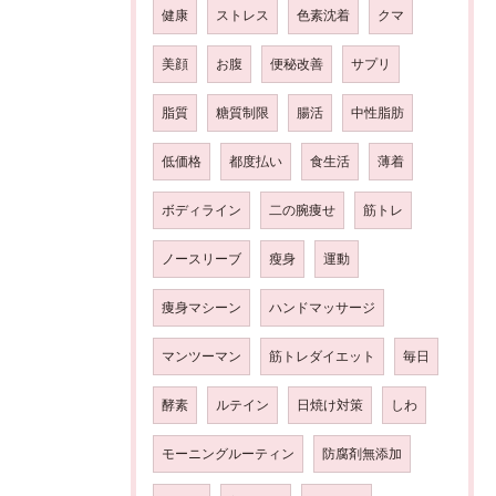
健康
ストレス
色素沈着
クマ
美顔
お腹
便秘改善
サプリ
脂質
糖質制限
腸活
中性脂肪
低価格
都度払い
食生活
薄着
ボディライン
二の腕痩せ
筋トレ
ノースリーブ
瘦身
運動
痩身マシーン
ハンドマッサージ
マンツーマン
筋トレダイエット
毎日
酵素
ルテイン
日焼け対策
しわ
モーニングルーティン
防腐剤無添加