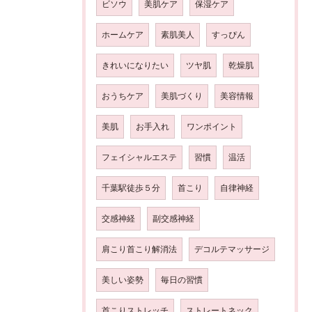
ビソウ
美肌ケア
保湿ケア
ホームケア
素肌美人
すっぴん
きれいになりたい
ツヤ肌
乾燥肌
おうちケア
美肌づくり
美容情報
美肌
お手入れ
ワンポイント
フェイシャルエステ
習慣
温活
千葉駅徒歩５分
首こり
自律神経
交感神経
副交感神経
肩こり首こり解消法
デコルテマッサージ
美しい姿勢
毎日の習慣
首こりストレッチ
ストレートネック