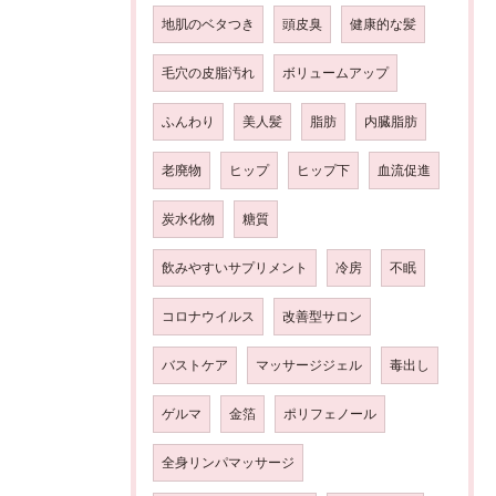
地肌のベタつき
頭皮臭
健康的な髪
毛穴の皮脂汚れ
ボリュームアップ
ふんわり
美人髪
脂肪
内臓脂肪
老廃物
ヒップ
ヒップ下
血流促進
炭水化物
糖質
飲みやすいサプリメント
冷房
不眠
コロナウイルス
改善型サロン
バストケア
マッサージジェル
毒出し
ゲルマ
金箔
ポリフェノール
全身リンパマッサージ