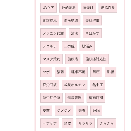
UVケア
外的刺激
日焼け
皮脂過多
化粧崩れ
血液循環
美肌習慣
メラニン代謝
清潔
そばかす
デコルテ
二の腕
肌悩み
マスク荒れ
偏頭痛
偏頭痛対処法
ツボ
緊張
睡眠不足
気圧
影響
疲労回復
成長ホルモン
熱中症
熱中症予防
健康管理
梅雨時期
夏前
ジメジメ
栄養
睡眠
ヘアケア
頭皮
サラサラ
さらさら