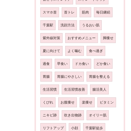
スマホ首
首トレ
筋肉
毎日継続
千葉駅
洗顔方法
うるおい肌
紫外線対策
おすすめメニュー
脚痩せ
夏に向けて
よく噛む
食べ過ぎ
過食
早食い
ドカ食い
どか食い
胃腸
胃腸にやさしい
胃腸を整える
生活習慣
生活習慣改善
腸活美人
くびれ
お腹痩せ
楽痩せ
ビタミン
ニキビ跡
吹き出物跡
オイリー肌
リフトアップ
小顔
千葉駅徒歩