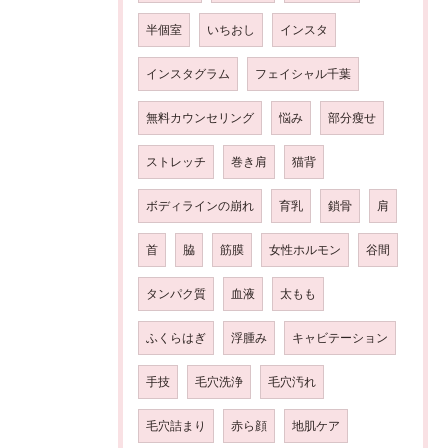
半個室
いちおし
インスタ
インスタグラム
フェイシャル千葉
無料カウンセリング
悩み
部分瘦せ
ストレッチ
巻き肩
猫背
ボディラインの崩れ
育乳
鎖骨
肩
首
脇
筋膜
女性ホルモン
谷間
タンパク質
血液
太もも
ふくらはぎ
浮腫み
キャビテーション
手技
毛穴洗浄
毛穴汚れ
毛穴詰まり
赤ら顔
地肌ケア