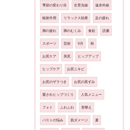
季節の変わり目
生育光線
遠赤外線
輻射作用
リラックス効果
足の疲れ
脚の疲れ
脚のむくみ
食欲
読書
スポーツ
芸術
9月
秋
お尻ケア
美尻
ヒップアップ
ヒップケア
お尻ニキビ
お尻のザラつき
お尻の黒ずみ
愛されヒップづくり
人気メニュー
フォト
ふわふわ
形整え
バストの悩み
肌ダメージ
夏