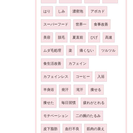
はり
しみ
濃密泡
アボカド
スーパーフード
世界一
食事改善
美容
脱毛
夏直前
ひげ
高速
ムダ毛処理
楽
痛くない
ツルツル
食生活改善
カフェイン
カフェインレス
コーヒー
入浴
半身浴
発汗
滝汗
痩せる
痩せた
毎日習慣
疲れがとれる
モチベーション
二の腕のたるみ
皮下脂肪
血行不良
筋肉の衰え