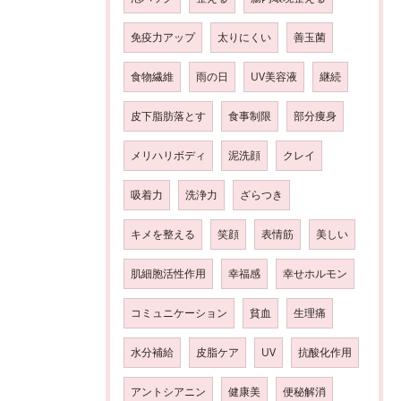
免疫力アップ
太りにくい
善玉菌
食物繊維
雨の日
UV美容液
継続
皮下脂肪落とす
食事制限
部分痩身
メリハリボディ
泥洗顔
クレイ
吸着力
洗浄力
ざらつき
キメを整える
笑顔
表情筋
美しい
肌細胞活性作用
幸福感
幸せホルモン
コミュニケーション
貧血
生理痛
水分補給
皮脂ケア
UV
抗酸化作用
アントシアニン
健康美
便秘解消