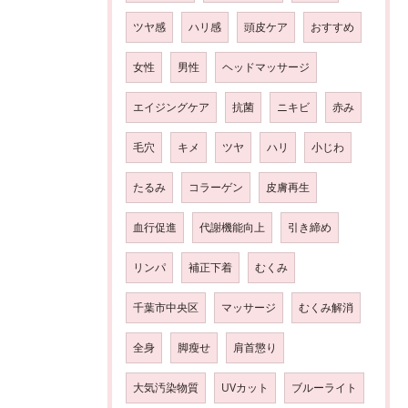
ツヤ感
ハリ感
頭皮ケア
おすすめ
女性
男性
ヘッドマッサージ
エイジングケア
抗菌
ニキビ
赤み
毛穴
キメ
ツヤ
ハリ
小じわ
たるみ
コラーゲン
皮膚再生
血行促進
代謝機能向上
引き締め
リンパ
補正下着
むくみ
千葉市中央区
マッサージ
むくみ解消
全身
脚瘦せ
肩首懲り
大気汚染物質
UVカット
ブルーライト