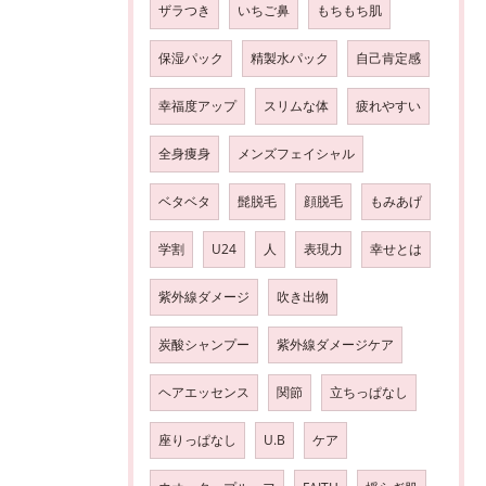
ザラつき
いちご鼻
もちもち肌
保湿パック
精製水パック
自己肯定感
幸福度アップ
スリムな体
疲れやすい
全身痩身
メンズフェイシャル
ベタベタ
髭脱毛
顔脱毛
もみあげ
学割
U24
人
表現力
幸せとは
紫外線ダメージ
吹き出物
炭酸シャンプー
紫外線ダメージケア
ヘアエッセンス
関節
立ちっぱなし
座りっぱなし
U.B
ケア