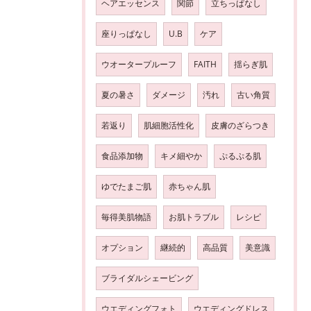
ヘアエッセンス
関節
立ちっぱなし
座りっぱなし
U.B
ケア
ウオータープルーフ
FAITH
揺らぎ肌
夏の暑さ
ダメージ
汚れ
古い角質
若返り
肌細胞活性化
皮膚のざらつき
食品添加物
キメ細やか
ぷるぷる肌
ゆでたまご肌
赤ちゃん肌
毎得美肌物語
お肌トラブル
レシピ
オプション
継続的
高品質
美意識
ブライダルシェービング
ウエディングフォト
ウエディングドレス