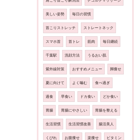
肩こり首こり解消法
デコルテマッサージ
美しい姿勢
毎日の習慣
首こりストレッチ
ストレートネック
スマホ首
首トレ
筋肉
毎日継続
千葉駅
洗顔方法
うるおい肌
紫外線対策
おすすめメニュー
脚痩せ
夏に向けて
よく噛む
食べ過ぎ
過食
早食い
ドカ食い
どか食い
胃腸
胃腸にやさしい
胃腸を整える
生活習慣
生活習慣改善
腸活美人
くびれ
お腹痩せ
楽痩せ
ビタミン