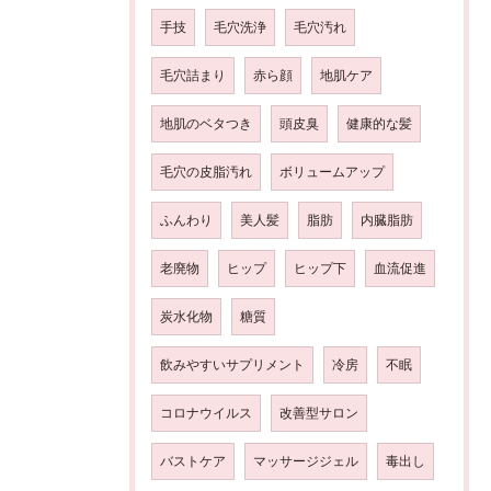
手技
毛穴洗浄
毛穴汚れ
毛穴詰まり
赤ら顔
地肌ケア
地肌のベタつき
頭皮臭
健康的な髪
毛穴の皮脂汚れ
ボリュームアップ
ふんわり
美人髪
脂肪
内臓脂肪
老廃物
ヒップ
ヒップ下
血流促進
炭水化物
糖質
飲みやすいサプリメント
冷房
不眠
コロナウイルス
改善型サロン
バストケア
マッサージジェル
毒出し