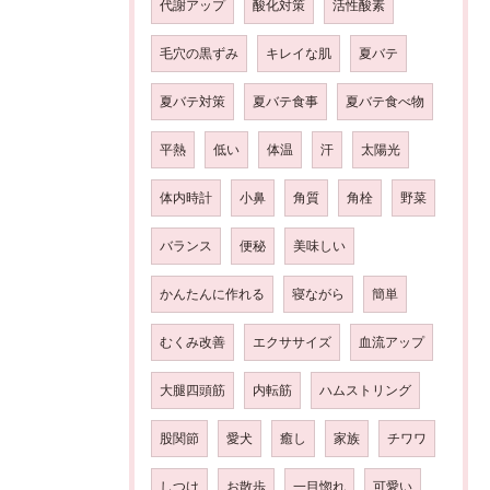
代謝アップ
酸化対策
活性酸素
毛穴の黒ずみ
キレイな肌
夏バテ
夏バテ対策
夏バテ食事
夏バテ食べ物
平熱
低い
体温
汗
太陽光
体内時計
小鼻
角質
角栓
野菜
バランス
便秘
美味しい
かんたんに作れる
寝ながら
簡単
むくみ改善
エクササイズ
血流アップ
大腿四頭筋
内転筋
ハムストリング
股関節
愛犬
癒し
家族
チワワ
しつけ
お散歩
一目惚れ
可愛い