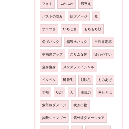
フォト
ふわふわ
形整え
バストの悩み
肌ダメージ
夏
ザラつき
いちご鼻
もちもち肌
保湿パック
精製水パック
自己肯定感
幸福度アップ
スリムな体
疲れやすい
全身痩身
メンズフェイシャル
ベタベタ
髭脱毛
顔脱毛
もみあげ
学割
U24
人
表現力
幸せとは
紫外線ダメージ
吹き出物
炭酸シャンプー
紫外線ダメージケア