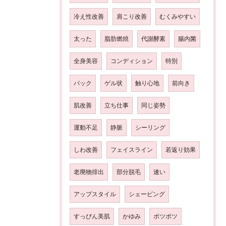
冷え性改善
肩こり改善
むくみやすい
太った
脂肪燃焼
代謝酵素
腸内菌
全身美容
コンディション
特別
パック
ゲル状
触り心地
前向き
肌改善
立ち仕事
同じ姿勢
運動不足
静脈
シーリング
しわ改善
フェイスライン
若返り効果
老廃物排出
部分脱毛
速い
アップスタイル
シェービング
すっぴん美肌
かゆみ
ポツポツ