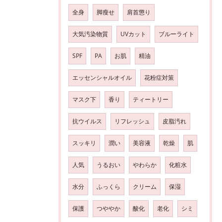
全身
脚瘦せ
肩首懲り
大気汚染物質
UVカット
ブルーライト
SPF
PA
お肌
精油
エッセンシャルオイル
花粉症対策
マスク下
香り
ティートリー
抗ウイルス
リフレッシュ
皮脂汚れ
スッキリ
潤い
美容液
乾燥
肌
人気
うるおい
やわらか
化粧水
水分
ふっくら
クリーム
保湿
保護
つややか
酸化
老化
シミ