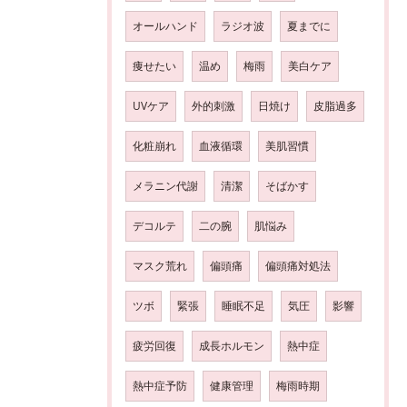
オールハンド
ラジオ波
夏までに
痩せたい
温め
梅雨
美白ケア
UVケア
外的刺激
日焼け
皮脂過多
化粧崩れ
血液循環
美肌習慣
メラニン代謝
清潔
そばかす
デコルテ
二の腕
肌悩み
マスク荒れ
偏頭痛
偏頭痛対処法
ツボ
緊張
睡眠不足
気圧
影響
疲労回復
成長ホルモン
熱中症
熱中症予防
健康管理
梅雨時期