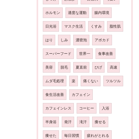
ホルモン
適度な運動
腸内環境
日光浴
マスク生活
くすみ
脂性肌
はり
しみ
濃密泡
アボカド
スーパーフード
世界一
食事改善
美容
脱毛
夏直前
ひげ
高速
ムダ毛処理
楽
痛くない
ツルツル
食生活改善
カフェイン
カフェインレス
コーヒー
入浴
半身浴
発汗
滝汗
痩せる
痩せた
毎日習慣
疲れがとれる