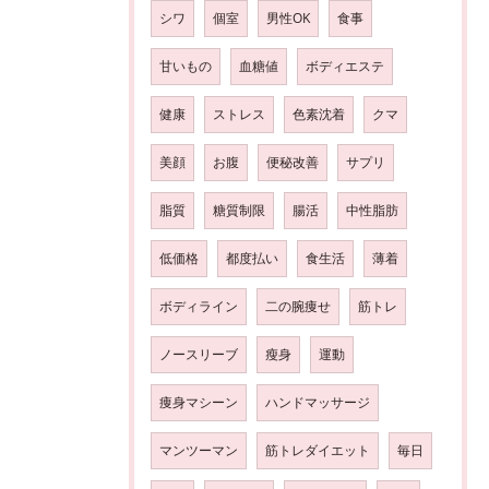
シワ
個室
男性OK
食事
甘いもの
血糖値
ボディエステ
健康
ストレス
色素沈着
クマ
美顔
お腹
便秘改善
サプリ
脂質
糖質制限
腸活
中性脂肪
低価格
都度払い
食生活
薄着
ボディライン
二の腕痩せ
筋トレ
ノースリーブ
瘦身
運動
痩身マシーン
ハンドマッサージ
マンツーマン
筋トレダイエット
毎日