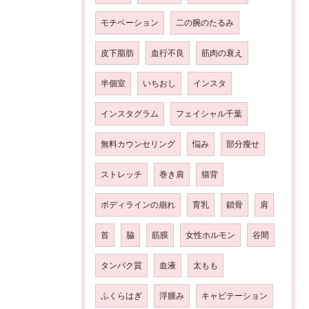
モチベーション
二の腕のたるみ
皮下脂肪
血行不良
筋肉の衰え
半個室
いちおし
インスタ
インスタグラム
フェイシャル千葉
無料カウンセリング
悩み
部分瘦せ
ストレッチ
巻き肩
猫背
ボディラインの崩れ
育乳
鎖骨
肩
首
脇
筋膜
女性ホルモン
谷間
タンパク質
血液
太もも
ふくらはぎ
浮腫み
キャビテーション