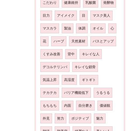
こだわり
健康維持
乳酸菌
発酵物
目力
アイメイク
目
マスク美人
マスカラ
製油
体調
オイル
心
花
ハーブ
天然素材
バスとアップ
くすみ改善
背中
キレイな人
デコルテリンパ
キレイな鎖骨
気温上昇
高湿度
ギトギト
テカテカ
バリア機能低下
うるうる
もちもち
内面
自分磨き
価値観
外見
努力
ポジティブ
魅力