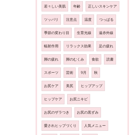
若々しい美肌
年齢
正しいスキンケア
ツッパリ
注意点
温度
つっぱる
季節の変わり目
生育光線
遠赤外線
輻射作用
リラックス効果
足の疲れ
脚の疲れ
脚のむくみ
食欲
読書
スポーツ
芸術
9月
秋
お尻ケア
美尻
ヒップアップ
ヒップケア
お尻ニキビ
お尻のザラつき
お尻の黒ずみ
愛されヒップづくり
人気メニュー