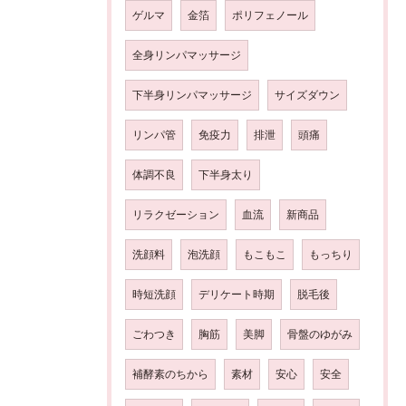
ゲルマ
金箔
ポリフェノール
全身リンパマッサージ
下半身リンパマッサージ
サイズダウン
リンパ管
免疫力
排泄
頭痛
体調不良
下半身太り
リラクゼーション
血流
新商品
洗顔料
泡洗顔
もこもこ
もっちり
時短洗顔
デリケート時期
脱毛後
ごわつき
胸筋
美脚
骨盤のゆがみ
補酵素のちから
素材
安心
安全