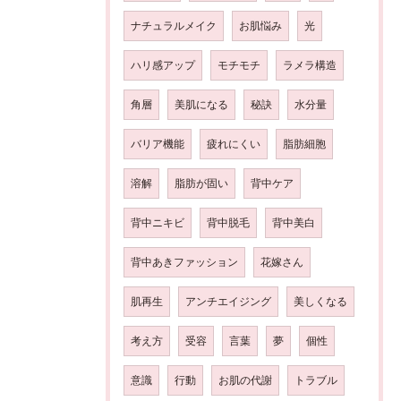
ナチュラルメイク
お肌悩み
光
ハリ感アップ
モチモチ
ラメラ構造
角層
美肌になる
秘訣
水分量
バリア機能
疲れにくい
脂肪細胞
溶解
脂肪が固い
背中ケア
背中ニキビ
背中脱毛
背中美白
背中あきファッション
花嫁さん
肌再生
アンチエイジング
美しくなる
考え方
受容
言葉
夢
個性
意識
行動
お肌の代謝
トラブル