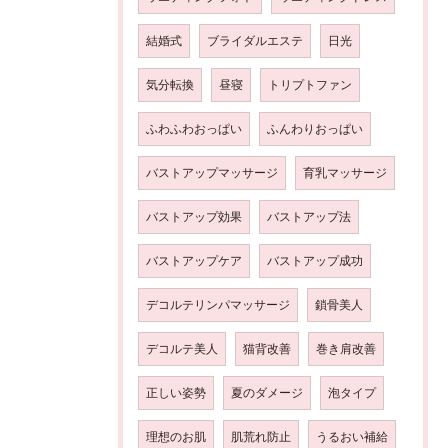
結婚式
ブライダルエステ
日光
気分転換
昼寝
トリプトファン
ふわふわおっぱい
ふんわりおっぱい
バストアップマッサージ
育乳マッサージ
バストアップ効果
バストアップ法
バストアップケア
バストアップ成功
デコルテリンパマッサージ
鎖骨美人
デコルテ美人
猫背改善
巻き肩改善
正しい姿勢
夏のダメージ
泡タイプ
理想のお肌
肌荒れ防止
うるおい補給