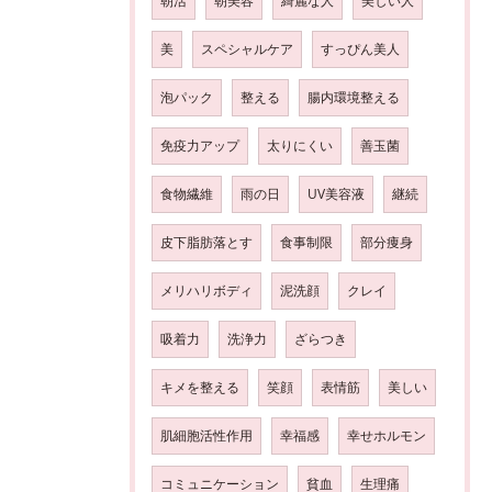
朝活
朝美容
綺麗な人
美しい人
美
スペシャルケア
すっぴん美人
泡パック
整える
腸内環境整える
免疫力アップ
太りにくい
善玉菌
食物繊維
雨の日
UV美容液
継続
皮下脂肪落とす
食事制限
部分痩身
メリハリボディ
泥洗顔
クレイ
吸着力
洗浄力
ざらつき
キメを整える
笑顔
表情筋
美しい
肌細胞活性作用
幸福感
幸せホルモン
コミュニケーション
貧血
生理痛