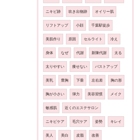
ニキビ跡
吹き出物跡
オイリー肌
リフトアップ
小顔
千葉駅徒歩
美肌作り
原因
セルライト
冷え
身体
なぜ
代謝
新陳代謝
太る
太りやすい
痩せない
バストアップ
美乳
豊胸
下垂
左右差
胸の形
胸が小さい
弾力
美容習慣
メイク
敏感肌
近くのエステサロン
ニキビケア
毛穴ケア
姿勢
キレイ
美人
美白
皮脂
改善