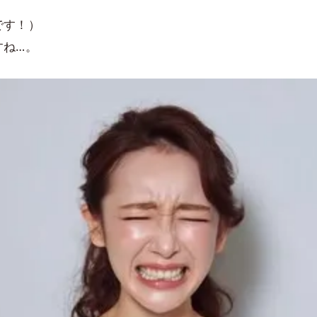
です！）
すね…。