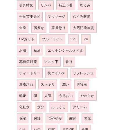
引き締め
リンパ
補正下着
むくみ
千葉市中央区
マッサージ
むくみ解消
全身
脚瘦せ
肩首懲り
大気汚染物質
UVカット
ブルーライト
SPF
PA
お肌
精油
エッセンシャルオイル
花粉症対策
マスク下
香り
ティートリー
抗ウイルス
リフレッシュ
皮脂汚れ
スッキリ
潤い
美容液
乾燥
肌
人気
うるおい
やわらか
化粧水
水分
ふっくら
クリーム
保湿
保護
つややか
酸化
老化
シミ
シワ
個室
男性OK
食事