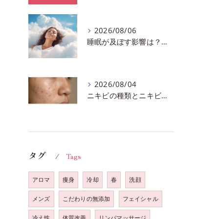
2026/08/06
睡眠が及ぼす影響は？千葉市おすすめメニュー全身リンパマッサージで全身スッキリ♪
2026/08/04
ニキビの種類とニキビを作らないスキンケア方法♪千葉市中央区フェイシャルエステサロン
タグ
Tags
アロマ
痩身
冷却
春
洗顔
メンズ
こだわりの無添加
フェイシャル
冷え性
体質改善
リンパマッサージ