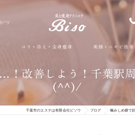
^)/
問
コリ・冷え・全身瘦身
美顔・ニキビ改善
部分・下半身瘦身
…！改善しよう！千葉駅
(^^)/
皮下脂肪・内臓脂肪瘦身
クールシェイプ部分瘦身
千葉市のエステは有限会社ビソウ
ブログ
噛みしめ癖で顔