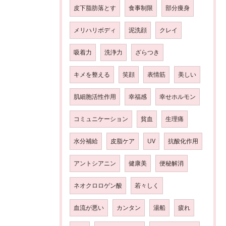
皮下脂肪落とす
食事制限
部分痩身
メリハリボディ
泥洗顔
クレイ
吸着力
洗浄力
ざらつき
キメを整える
笑顔
表情筋
美しい
肌細胞活性作用
幸福感
幸せホルモン
コミュニケーション
貧血
生理痛
水分補給
皮脂ケア
UV
抗酸化作用
アントシアニン
健康美
便秘解消
ネオクロロゲン酸
若々しく
血流が悪い
カンタン
湯船
疲れ