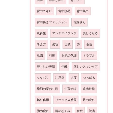
背中ニキビ
背中脱毛
背中美白
背中あきファッション
花嫁さん
肌再生
アンチエイジング
美しくなる
考え方
受容
言葉
夢
個性
意識
行動
お肌の代謝
トラブル
若々しい美肌
年齢
正しいスキンケア
ツッパリ
注意点
温度
つっぱる
季節の変わり目
生育光線
遠赤外線
輻射作用
リラックス効果
足の疲れ
脚の疲れ
脚のむくみ
食欲
読書