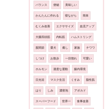
バランス
便秘
美味しい
かんたんに作れる
寝ながら
簡単
むくみ改善
エクササイズ
血流アップ
大腿四頭筋
内転筋
ハムストリング
股関節
愛犬
癒し
家族
チワワ
しつけ
お散歩
一目惚れ
可愛い
ホルモン
適度な運動
腸内環境
日光浴
マスク生活
くすみ
脂性肌
はり
しみ
濃密泡
アボカド
スーパーフード
世界一
食事改善