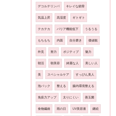
デコルテリンパ
キレイな鎖骨
気温上昇
高湿度
ギトギト
テカテカ
バリア機能低下
うるうる
もちもち
内面
自分磨き
価値観
外見
努力
ポジティブ
魅力
朝活
朝美容
綺麗な人
美しい人
美
スペシャルケア
すっぴん美人
泡パック
整える
腸内環境整える
免疫力アップ
太りにくい
善玉菌
食物繊維
雨の日
UV美容液
継続