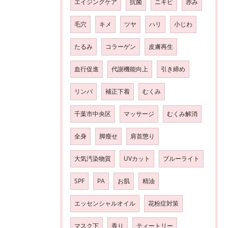
エイジングケア
抗菌
ニキビ
赤み
毛穴
キメ
ツヤ
ハリ
小じわ
たるみ
コラーゲン
皮膚再生
血行促進
代謝機能向上
引き締め
リンパ
補正下着
むくみ
千葉市中央区
マッサージ
むくみ解消
全身
脚瘦せ
肩首懲り
大気汚染物質
UVカット
ブルーライト
SPF
PA
お肌
精油
エッセンシャルオイル
花粉症対策
マスク下
香り
ティートリー