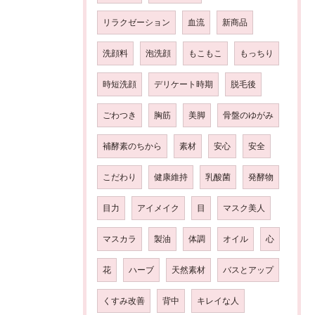
リラクゼーション
血流
新商品
洗顔料
泡洗顔
もこもこ
もっちり
時短洗顔
デリケート時期
脱毛後
ごわつき
胸筋
美脚
骨盤のゆがみ
補酵素のちから
素材
安心
安全
こだわり
健康維持
乳酸菌
発酵物
目力
アイメイク
目
マスク美人
マスカラ
製油
体調
オイル
心
花
ハーブ
天然素材
バスとアップ
くすみ改善
背中
キレイな人