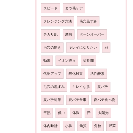
スピード
まつ毛ケア
クレンジング方法
毛穴黒ずみ
テカリ肌
摩擦
ターンオーバー
毛穴の開き
キレイになりたい
顔
効果
イオン導入
短期間
代謝アップ
酸化対策
活性酸素
毛穴の黒ずみ
キレイな肌
夏バテ
夏バテ対策
夏バテ食事
夏バテ食べ物
平熱
低い
体温
汗
太陽光
体内時計
小鼻
角質
角栓
野菜