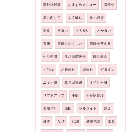
紫外線対策
おすすめメニュー
脚痩せ
夏に向けて
よく噛む
食べ過ぎ
過食
早食い
ドカ食い
どか食い
胃腸
胃腸にやさしい
胃腸を整える
生活習慣
生活習慣改善
腸活美人
くびれ
お腹痩せ
楽痩せ
ビタミン
ニキビ跡
吹き出物跡
オイリー肌
リフトアップ
小顔
千葉駅徒歩
美肌作り
原因
セルライト
冷え
身体
なぜ
代謝
新陳代謝
太る