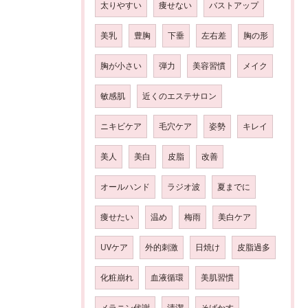
太りやすい
痩せない
バストアップ
美乳
豊胸
下垂
左右差
胸の形
胸が小さい
弾力
美容習慣
メイク
敏感肌
近くのエステサロン
ニキビケア
毛穴ケア
姿勢
キレイ
美人
美白
皮脂
改善
オールハンド
ラジオ波
夏までに
痩せたい
温め
梅雨
美白ケア
UVケア
外的刺激
日焼け
皮脂過多
化粧崩れ
血液循環
美肌習慣
メラニン代謝
清潔
そばかす