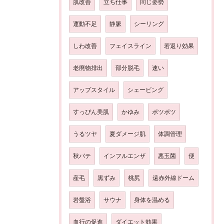
肌改善
立ち仕事
同じ姿勢
運動不足
静脈
シーリング
しわ改善
フェイスライン
若返り効果
老廃物排出
部分脱毛
速い
アップスタイル
シェービング
すっぴん美肌
かゆみ
ポツポツ
うるツヤ
夏ダメージ肌
体調管理
秋バテ
インフルエンザ
悪玉菌
便
産毛
黒ずみ
桃尻
遠赤外線ドーム
岩盤浴
サウナ
身体を温める
血行の促進
ダイエット効果