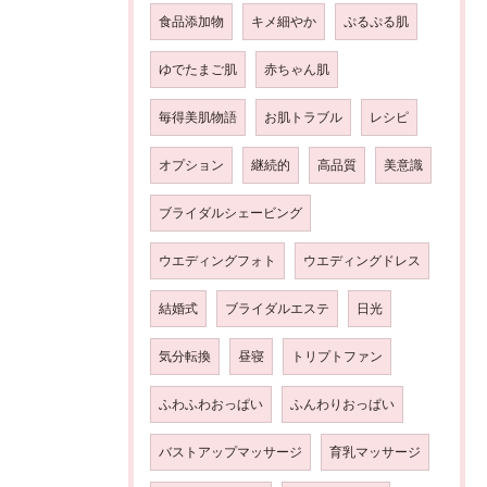
食品添加物
キメ細やか
ぷるぷる肌
ゆでたまご肌
赤ちゃん肌
毎得美肌物語
お肌トラブル
レシピ
オプション
継続的
高品質
美意識
ブライダルシェービング
ウエディングフォト
ウエディングドレス
結婚式
ブライダルエステ
日光
気分転換
昼寝
トリプトファン
ふわふわおっぱい
ふんわりおっぱい
バストアップマッサージ
育乳マッサージ