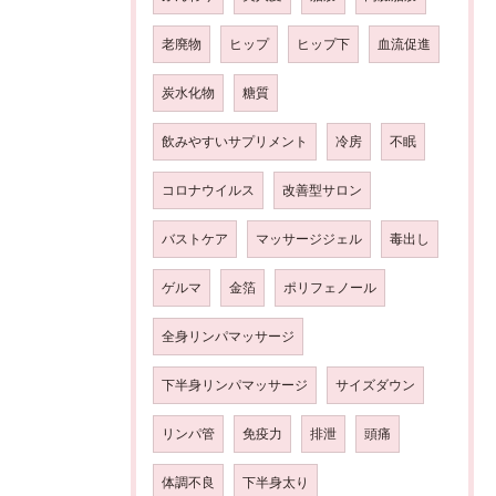
老廃物
ヒップ
ヒップ下
血流促進
炭水化物
糖質
飲みやすいサプリメント
冷房
不眠
コロナウイルス
改善型サロン
バストケア
マッサージジェル
毒出し
ゲルマ
金箔
ポリフェノール
全身リンパマッサージ
下半身リンパマッサージ
サイズダウン
リンパ管
免疫力
排泄
頭痛
体調不良
下半身太り