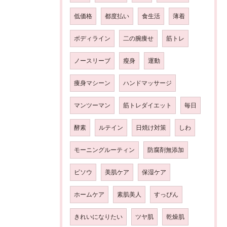
低価格
都度払い
食生活
薄着
ボディライン
二の腕痩せ
筋トレ
ノースリーブ
瘦身
運動
痩身マシーン
ハンドマッサージ
マンツーマン
筋トレダイエット
毎日
酵素
ルテイン
日焼け対策
しわ
モーニングルーティン
防腐剤無添加
ビソウ
美肌ケア
保湿ケア
ホームケア
素肌美人
すっぴん
きれいになりたい
ツヤ肌
乾燥肌