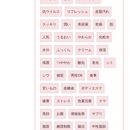
抗ウイルス
リフレッシュ
皮脂汚れ
スッキリ
潤い
美容液
乾燥
肌
人気
うるおい
やわらか
化粧水
水分
ふっくら
クリーム
保湿
保護
つややか
酸化
老化
シミ
シワ
個室
男性OK
食事
甘いもの
血糖値
ボディエステ
健康
ストレス
色素沈着
クマ
美顔
お腹
便秘改善
サプリ
脂質
糖質制限
腸活
中性脂肪