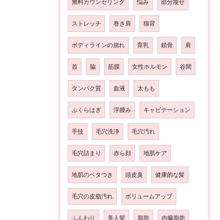
無料カウンセリング
悩み
部分瘦せ
ストレッチ
巻き肩
猫背
ボディラインの崩れ
育乳
鎖骨
肩
首
脇
筋膜
女性ホルモン
谷間
タンパク質
血液
太もも
ふくらはぎ
浮腫み
キャビテーション
手技
毛穴洗浄
毛穴汚れ
毛穴詰まり
赤ら顔
地肌ケア
地肌のベタつき
頭皮臭
健康的な髪
毛穴の皮脂汚れ
ボリュームアップ
ふんわり
美人髪
脂肪
内臓脂肪