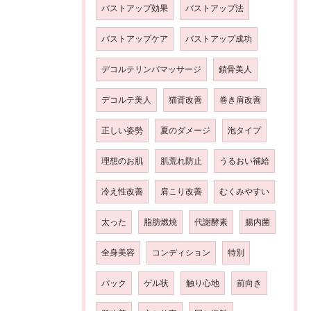
バストアップ効果
バストアップ法
バストアップケア
バストアップ成功
デコルテリンパマッサージ
鎖骨美人
デコルテ美人
猫背改善
巻き肩改善
正しい姿勢
夏のダメージ
泡タイプ
理想のお肌
肌荒れ防止
うるおい補給
冷え性改善
肩こり改善
むくみやすい
太った
脂肪燃焼
代謝酵素
腸内菌
全身美容
コンディション
特別
パック
ゲル状
触り心地
前向き