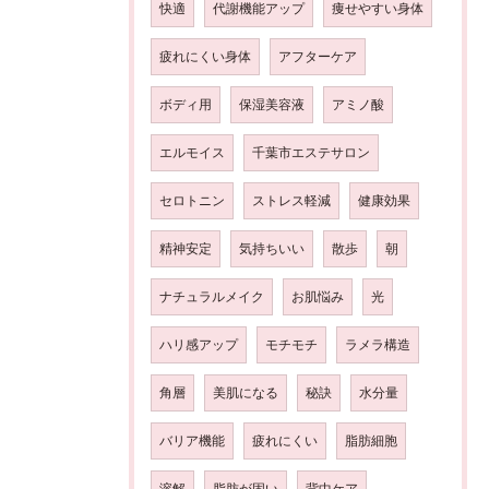
快適
代謝機能アップ
痩せやすい身体
疲れにくい身体
アフターケア
ボディ用
保湿美容液
アミノ酸
エルモイス
千葉市エステサロン
セロトニン
ストレス軽減
健康効果
精神安定
気持ちいい
散歩
朝
ナチュラルメイク
お肌悩み
光
ハリ感アップ
モチモチ
ラメラ構造
角層
美肌になる
秘訣
水分量
バリア機能
疲れにくい
脂肪細胞
溶解
脂肪が固い
背中ケア