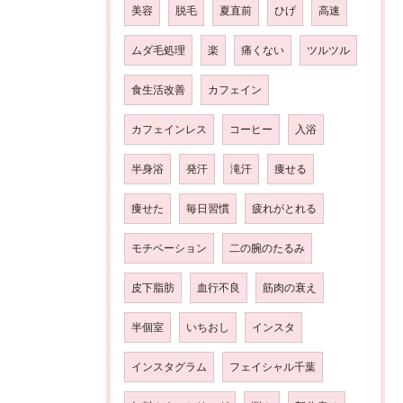
美容
脱毛
夏直前
ひげ
高速
ムダ毛処理
楽
痛くない
ツルツル
食生活改善
カフェイン
カフェインレス
コーヒー
入浴
半身浴
発汗
滝汗
痩せる
痩せた
毎日習慣
疲れがとれる
モチベーション
二の腕のたるみ
皮下脂肪
血行不良
筋肉の衰え
半個室
いちおし
インスタ
インスタグラム
フェイシャル千葉