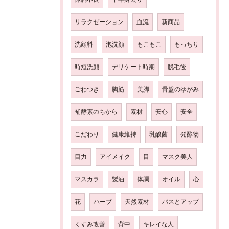
リラクゼーション
血流
新商品
洗顔料
泡洗顔
もこもこ
もっちり
時短洗顔
デリケート時期
脱毛後
ごわつき
胸筋
美脚
骨盤のゆがみ
補酵素のちから
素材
安心
安全
こだわり
健康維持
乳酸菌
発酵物
目力
アイメイク
目
マスク美人
マスカラ
製油
体調
オイル
心
花
ハーブ
天然素材
バスとアップ
くすみ改善
背中
キレイな人