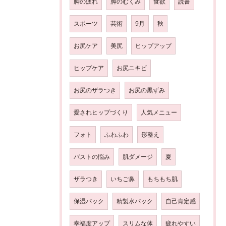
脚の疲れ
脚のむくみ
食欲
読書
スポーツ
芸術
9月
秋
お尻ケア
美尻
ヒップアップ
ヒップケア
お尻ニキビ
お尻のザラつき
お尻の黒ずみ
愛されヒップづくり
人気メニュー
フォト
ふわふわ
形整え
バストの悩み
肌ダメージ
夏
ザラつき
いちご鼻
もちもち肌
保湿パック
精製水パック
自己肯定感
幸福度アップ
スリムな体
疲れやすい