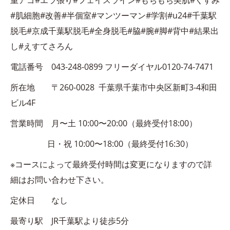
重アゴ#エラ張り#フェイスライン#もちもち美肌#くすみ
#肌細胞#改善#半個室#マンツーマン#学割#u24#千葉駅
脱毛#京成千葉駅脱毛#全身脱毛#脇#腕#脚#背中#結果出
し#えすてさろん
電話番号 043-248-0899 フリーダイヤル0120-74-7471
所在地 〒260-0028 千葉県千葉市中央区新町3-4和田
ビル4F
営業時間 月〜土 10:00〜20:00（最終受付18:00）
日・祝 10:00〜18:00（最終受付16:30）
※コースによって最終受付時間は変更になりますので詳
細はお問い合わせ下さい。
定休日 なし
最寄り駅 JR千葉駅より徒歩5分