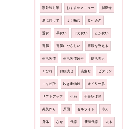
紫外線対策
おすすめメニュー
脚痩せ
夏に向けて
よく噛む
食べ過ぎ
過食
早食い
ドカ食い
どか食い
胃腸
胃腸にやさしい
胃腸を整える
生活習慣
生活習慣改善
腸活美人
くびれ
お腹痩せ
楽痩せ
ビタミン
ニキビ跡
吹き出物跡
オイリー肌
リフトアップ
小顔
千葉駅徒歩
美肌作り
原因
セルライト
冷え
身体
なぜ
代謝
新陳代謝
太る