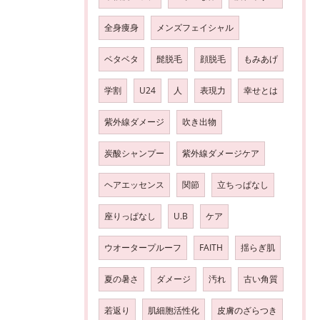
全身痩身
メンズフェイシャル
ベタベタ
髭脱毛
顔脱毛
もみあげ
学割
U24
人
表現力
幸せとは
紫外線ダメージ
吹き出物
炭酸シャンプー
紫外線ダメージケア
ヘアエッセンス
関節
立ちっぱなし
座りっぱなし
U.B
ケア
ウオータープルーフ
FAITH
揺らぎ肌
夏の暑さ
ダメージ
汚れ
古い角質
若返り
肌細胞活性化
皮膚のざらつき