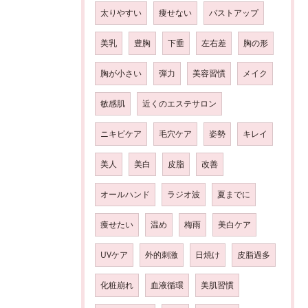
太りやすい
痩せない
バストアップ
美乳
豊胸
下垂
左右差
胸の形
胸が小さい
弾力
美容習慣
メイク
敏感肌
近くのエステサロン
ニキビケア
毛穴ケア
姿勢
キレイ
美人
美白
皮脂
改善
オールハンド
ラジオ波
夏までに
痩せたい
温め
梅雨
美白ケア
UVケア
外的刺激
日焼け
皮脂過多
化粧崩れ
血液循環
美肌習慣