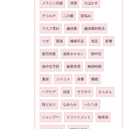
メラニン代謝
清潔
そばかす
デコルテ
二の腕
肌悩み
マスク荒れ
偏頭痛
偏頭痛対処法
ツボ
緊張
睡眠不足
気圧
影響
疲労回復
成長ホルモン
熱中症
熱中症予防
健康管理
梅雨時期
夏前
ジメジメ
栄養
睡眠
ヘアケア
頭皮
サラサラ
さらさら
指どおり
なめらか
べたつき
シャンプー
トリートメント
無添加