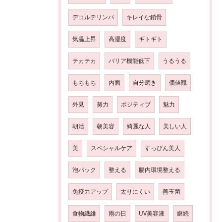
デコルテリンパ
キレイな鎖骨
気温上昇
高湿度
ギトギト
テカテカ
バリア機能低下
うるうる
もちもち
内面
自分磨き
価値観
外見
努力
ポジティブ
魅力
朝活
朝美容
綺麗な人
美しい人
美
スペシャルケア
すっぴん美人
泡パック
整える
腸内環境整える
免疫力アップ
太りにくい
善玉菌
食物繊維
雨の日
UV美容液
継続