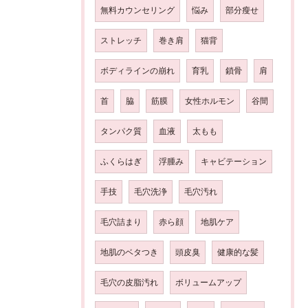
無料カウンセリング
悩み
部分瘦せ
ストレッチ
巻き肩
猫背
ボディラインの崩れ
育乳
鎖骨
肩
首
脇
筋膜
女性ホルモン
谷間
タンパク質
血液
太もも
ふくらはぎ
浮腫み
キャビテーション
手技
毛穴洗浄
毛穴汚れ
毛穴詰まり
赤ら顔
地肌ケア
地肌のベタつき
頭皮臭
健康的な髪
毛穴の皮脂汚れ
ボリュームアップ