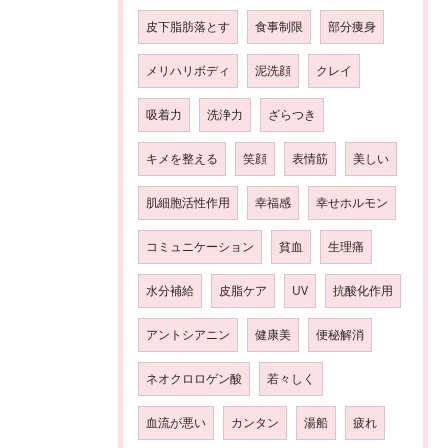
皮下脂肪落とす
食事制限
部分痩身
メリハリボディ
泥洗顔
クレイ
吸着力
洗浄力
ざらつき
キメを整える
笑顔
表情筋
美しい
肌細胞活性作用
幸福感
幸せホルモン
コミュニケーション
貧血
生理痛
水分補給
皮脂ケア
UV
抗酸化作用
アントシアニン
健康美
便秘解消
ネオクロロゲン酸
若々しく
血流が悪い
カンタン
湯船
疲れ