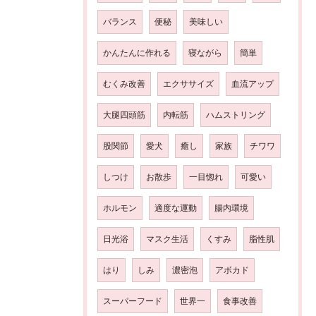
バランス
便秘
美味しい
かんたんに作れる
寝ながら
簡単
むくみ改善
エクササイズ
血流アップ
大腿四頭筋
内転筋
ハムストリング
股関節
愛犬
癒し
家族
チワワ
しつけ
お散歩
一目惚れ
可愛い
ホルモン
適度な運動
腸内環境
日光浴
マスク生活
くすみ
脂性肌
はり
しみ
濃密泡
アボカド
スーパーフード
世界一
食事改善