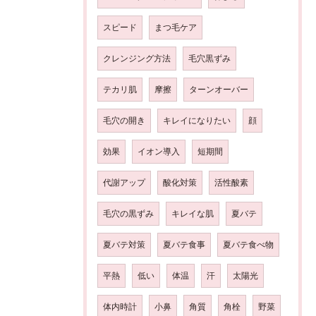
スピード
まつ毛ケア
クレンジング方法
毛穴黒ずみ
テカリ肌
摩擦
ターンオーバー
毛穴の開き
キレイになりたい
顔
効果
イオン導入
短期間
代謝アップ
酸化対策
活性酸素
毛穴の黒ずみ
キレイな肌
夏バテ
夏バテ対策
夏バテ食事
夏バテ食べ物
平熱
低い
体温
汗
太陽光
体内時計
小鼻
角質
角栓
野菜