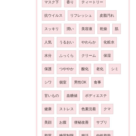
マスク下
香り
ティートリー
抗ウイルス
リフレッシュ
皮脂汚れ
スッキリ
潤い
美容液
乾燥
肌
人気
うるおい
やわらか
化粧水
水分
ふっくら
クリーム
保湿
保護
つややか
酸化
老化
シミ
シワ
個室
男性OK
食事
甘いもの
血糖値
ボディエステ
健康
ストレス
色素沈着
クマ
美顔
お腹
便秘改善
サプリ
脂質
糖質制限
腸活
中性脂肪