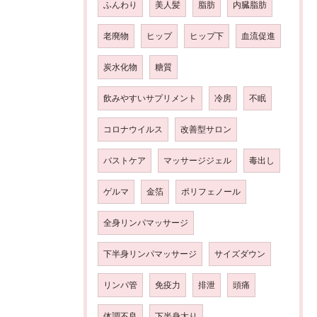
ふんわり
美人髪
脂肪
内臓脂肪
老廃物
ヒップ
ヒップ下
血流促進
炭水化物
糖質
飲みやすいサプリメント
冷房
不眠
コロナウイルス
改善型サロン
バストケア
マッサージジェル
毒出し
ゲルマ
金箔
ポリフェノール
全身リンパマッサージ
下半身リンパマッサージ
サイズダウン
リンパ管
免疫力
排泄
頭痛
体調不良
下半身太り