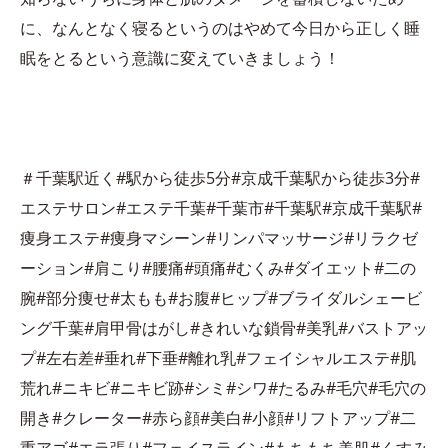
に、なんとなく寝るというのはやめて今日から正しく睡
眠をとるという意識に変えていきましょう！
＃千葉駅近く#駅から徒歩5分#京成千葉駅から徒歩3分#
エステサロン#エステ千葉#千葉市#千葉駅#京成千葉駅#
痩身エステ#痩身マシーン#リンパマッサージ#リラクゼ
ーション#肩こり#腰痛#頭痛#むくみ#ダイエット#二の
腕#部分痩せ#太もも#お腹#ヒップ#ブライダルシェービ
ング千葉#肩甲骨はがし#きれいな鎖骨#美乳#バストアッ
プ#左右差#垂れ#下垂#離れ乳#フェイシャルエステ#肌
荒れ#ニキビ#ニキビ跡#シミ#シワ#たるみ#毛穴#毛穴の
開き#クレーター#赤ら顔#美白#小顔#リフトアップ#二