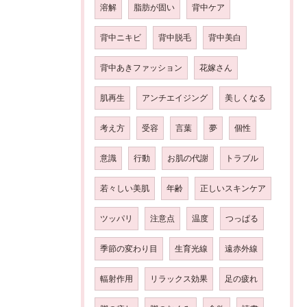
溶解
脂肪が固い
背中ケア
背中ニキビ
背中脱毛
背中美白
背中あきファッション
花嫁さん
肌再生
アンチエイジング
美しくなる
考え方
受容
言葉
夢
個性
意識
行動
お肌の代謝
トラブル
若々しい美肌
年齢
正しいスキンケア
ツッパリ
注意点
温度
つっぱる
季節の変わり目
生育光線
遠赤外線
輻射作用
リラックス効果
足の疲れ