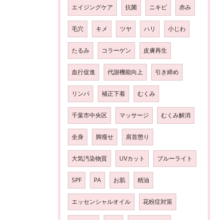
エイジングケア
抗菌
ニキビ
赤み
毛穴
キメ
ツヤ
ハリ
小じわ
たるみ
コラーゲン
皮膚再生
血行促進
代謝機能向上
引き締め
リンパ
補正下着
むくみ
千葉市中央区
マッサージ
むくみ解消
全身
脚瘦せ
肩首懲り
大気汚染物質
UVカット
ブルーライト
SPF
PA
お肌
精油
エッセンシャルオイル
花粉症対策