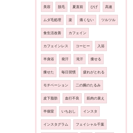
美容
脱毛
夏直前
ひげ
高速
ムダ毛処理
楽
痛くない
ツルツル
食生活改善
カフェイン
カフェインレス
コーヒー
入浴
半身浴
発汗
滝汗
痩せる
痩せた
毎日習慣
疲れがとれる
モチベーション
二の腕のたるみ
皮下脂肪
血行不良
筋肉の衰え
半個室
いちおし
インスタ
インスタグラム
フェイシャル千葉