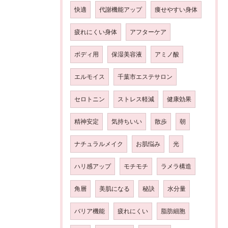
快適
代謝機能アップ
痩せやすい身体
疲れにくい身体
アフターケア
ボディ用
保湿美容液
アミノ酸
エルモイス
千葉市エステサロン
セロトニン
ストレス軽減
健康効果
精神安定
気持ちいい
散歩
朝
ナチュラルメイク
お肌悩み
光
ハリ感アップ
モチモチ
ラメラ構造
角層
美肌になる
秘訣
水分量
バリア機能
疲れにくい
脂肪細胞