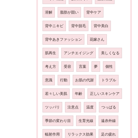
溶解
脂肪が固い
背中ケア
背中ニキビ
背中脱毛
背中美白
背中あきファッション
花嫁さん
肌再生
アンチエイジング
美しくなる
考え方
受容
言葉
夢
個性
意識
行動
お肌の代謝
トラブル
若々しい美肌
年齢
正しいスキンケア
ツッパリ
注意点
温度
つっぱる
季節の変わり目
生育光線
遠赤外線
輻射作用
リラックス効果
足の疲れ