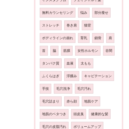
無料カウンセリング
悩み
部分瘦せ
ストレッチ
巻き肩
猫背
ボディラインの崩れ
育乳
鎖骨
肩
首
脇
筋膜
女性ホルモン
谷間
タンパク質
血液
太もも
ふくらはぎ
浮腫み
キャビテーション
手技
毛穴洗浄
毛穴汚れ
毛穴詰まり
赤ら顔
地肌ケア
地肌のベタつき
頭皮臭
健康的な髪
毛穴の皮脂汚れ
ボリュームアップ