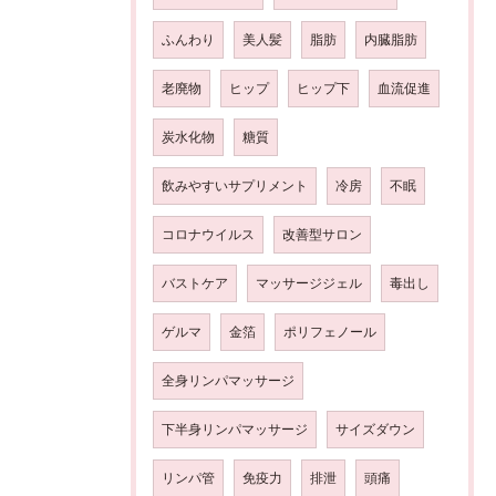
ふんわり
美人髪
脂肪
内臓脂肪
老廃物
ヒップ
ヒップ下
血流促進
炭水化物
糖質
飲みやすいサプリメント
冷房
不眠
コロナウイルス
改善型サロン
バストケア
マッサージジェル
毒出し
ゲルマ
金箔
ポリフェノール
全身リンパマッサージ
下半身リンパマッサージ
サイズダウン
リンパ管
免疫力
排泄
頭痛