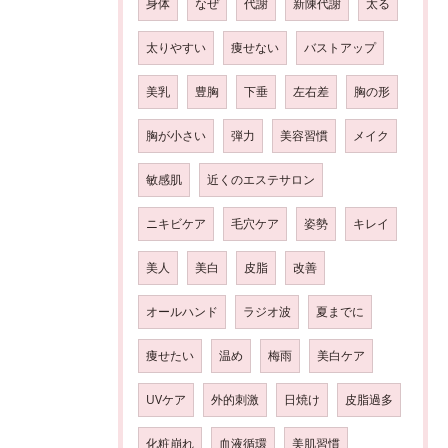
身体
なぜ
代謝
新陳代謝
太る
太りやすい
痩せない
バストアップ
美乳
豊胸
下垂
左右差
胸の形
胸が小さい
弾力
美容習慣
メイク
敏感肌
近くのエステサロン
ニキビケア
毛穴ケア
姿勢
キレイ
美人
美白
皮脂
改善
オールハンド
ラジオ波
夏までに
痩せたい
温め
梅雨
美白ケア
UVケア
外的刺激
日焼け
皮脂過多
化粧崩れ
血液循環
美肌習慣