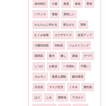
体内時計
小鼻
角質
角栓
野菜
バランス
便秘
美味しい
かんたんに作れる
寝ながら
簡単
むくみ改善
エクササイズ
血流アップ
大腿四頭筋
内転筋
ハムストリング
股関節
愛犬
癒し
家族
チワワ
しつけ
お散歩
一目惚れ
可愛い
ホルモン
適度な運動
腸内環境
日光浴
マスク生活
くすみ
脂性肌
はり
しみ
濃密泡
アボカド