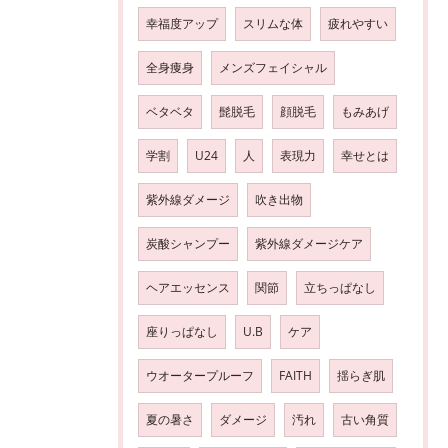
幸福度アップ
スリムな体
疲れやすい
全身痩身
メンズフェイシャル
ベタベタ
髭脱毛
顔脱毛
もみあげ
学割
U24
人
表現力
幸せとは
紫外線ダメージ
吹き出物
炭酸シャンプー
紫外線ダメージケア
ヘアエッセンス
関節
立ちっぱなし
座りっぱなし
U.B
ケア
ウオータープルーフ
FAITH
揺らぎ肌
夏の暑さ
ダメージ
汚れ
古い角質