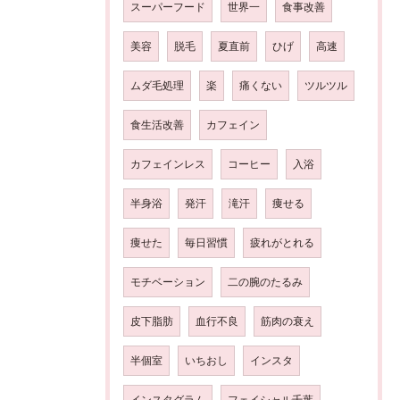
スーパーフード
世界一
食事改善
美容
脱毛
夏直前
ひげ
高速
ムダ毛処理
楽
痛くない
ツルツル
食生活改善
カフェイン
カフェインレス
コーヒー
入浴
半身浴
発汗
滝汗
痩せる
痩せた
毎日習慣
疲れがとれる
モチベーション
二の腕のたるみ
皮下脂肪
血行不良
筋肉の衰え
半個室
いちおし
インスタ
インスタグラム
フェイシャル千葉