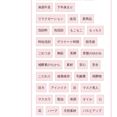
体調不良
下半身太り
リラクゼーション
血流
新商品
洗顔料
泡洗顔
もこもこ
もっちり
時短洗顔
デリケート時期
脱毛後
ごわつき
胸筋
美脚
骨盤のゆがみ
補酵素のちから
素材
安心
安全
こだわり
健康維持
乳酸菌
発酵物
目力
アイメイク
目
マスク美人
マスカラ
製油
体調
オイル
心
花
ハーブ
天然素材
バスとアップ