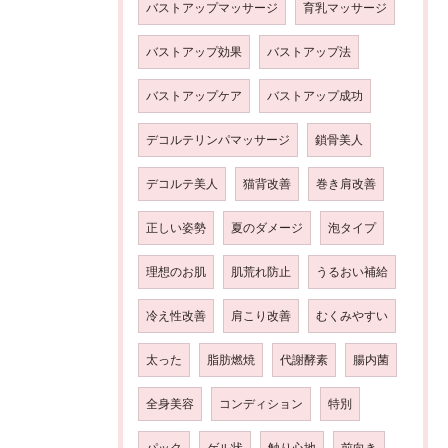
バストアップマッサージ
育乳マッサージ
バストアップ効果
バストアップ法
バストアップケア
バストアップ成功
デコルテリンパマッサージ
鎖骨美人
デコルテ美人
猫背改善
巻き肩改善
正しい姿勢
夏のダメージ
泡タイプ
理想のお肌
肌荒れ防止
うるおい補給
冷え性改善
肩こり改善
むくみやすい
太った
脂肪燃焼
代謝酵素
腸内菌
全身美容
コンディション
特別
パック
ゲル状
触り心地
前向き