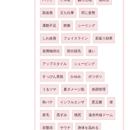
肌改善
立ち仕事
同じ姿勢
運動不足
静脈
シーリング
しわ改善
フェイスライン
若返り効果
老廃物排出
部分脱毛
速い
アップスタイル
シェービング
すっぴん美肌
かゆみ
ポツポツ
うるツヤ
夏ダメージ肌
体調管理
秋バテ
インフルエンザ
悪玉菌
便
産毛
黒ずみ
桃尻
遠赤外線ドーム
岩盤浴
サウナ
身体を温める