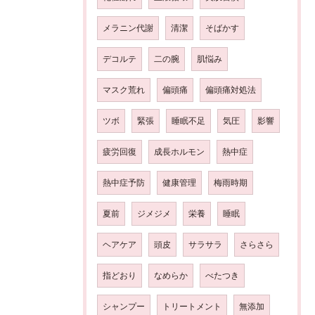
メラニン代謝
清潔
そばかす
デコルテ
二の腕
肌悩み
マスク荒れ
偏頭痛
偏頭痛対処法
ツボ
緊張
睡眠不足
気圧
影響
疲労回復
成長ホルモン
熱中症
熱中症予防
健康管理
梅雨時期
夏前
ジメジメ
栄養
睡眠
ヘアケア
頭皮
サラサラ
さらさら
指どおり
なめらか
べたつき
シャンプー
トリートメント
無添加