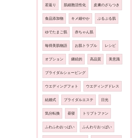
若返り
肌細胞活性化
皮膚のざらつき
食品添加物
キメ細やか
ぷるぷる肌
ゆでたまご肌
赤ちゃん肌
毎得美肌物語
お肌トラブル
レシピ
オプション
継続的
高品質
美意識
ブライダルシェービング
ウエディングフォト
ウエディングドレス
結婚式
ブライダルエステ
日光
気分転換
昼寝
トリプトファン
ふわふわおっぱい
ふんわりおっぱい