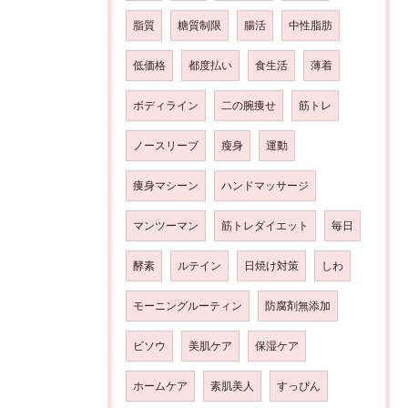
脂質
糖質制限
腸活
中性脂肪
低価格
都度払い
食生活
薄着
ボディライン
二の腕痩せ
筋トレ
ノースリーブ
瘦身
運動
痩身マシーン
ハンドマッサージ
マンツーマン
筋トレダイエット
毎日
酵素
ルテイン
日焼け対策
しわ
モーニングルーティン
防腐剤無添加
ビソウ
美肌ケア
保湿ケア
ホームケア
素肌美人
すっぴん