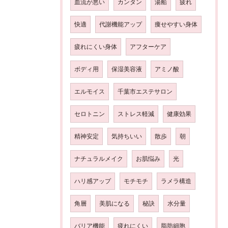
血流が悪い
カンタン
湯船
疲れ
快適
代謝機能アップ
痩せやすい身体
疲れにくい身体
アフターケア
ボディ用
保湿美容液
アミノ酸
エルモイス
千葉市エステサロン
セロトニン
ストレス軽減
健康効果
精神安定
気持ちいい
散歩
朝
ナチュラルメイク
お肌悩み
光
ハリ感アップ
モチモチ
ラメラ構造
角層
美肌になる
秘訣
水分量
バリア機能
疲れにくい
脂肪細胞