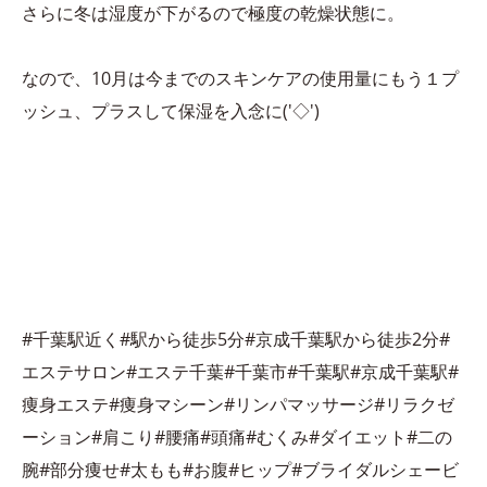
さらに冬は湿度が下がるので極度の乾燥状態に。
なので、10月は今までのスキンケアの使用量にもう１プ
ッシュ、プラスして保湿を入念に('◇')ゞ
#千葉駅近く#駅から徒歩5分#京成千葉駅から徒歩2分#
エステサロン#エステ千葉#千葉市#千葉駅#京成千葉駅#
痩身エステ#痩身マシーン#リンパマッサージ#リラクゼ
ーション#肩こり#腰痛#頭痛#むくみ#ダイエット#二の
腕#部分痩せ#太もも#お腹#ヒップ#ブライダルシェービ