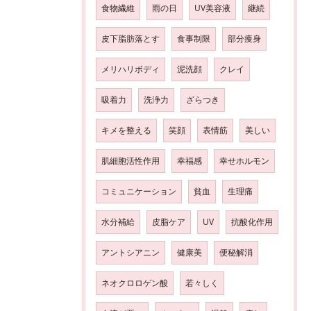
食物繊維
雨の日
UV美容液
継続
皮下脂肪落とす
食事制限
部分痩身
メリハリボディ
泥洗顔
クレイ
吸着力
洗浄力
ざらつき
キメを整える
笑顔
表情筋
美しい
肌細胞活性作用
幸福感
幸せホルモン
コミュニケーション
貧血
生理痛
水分補給
皮脂ケア
UV
抗酸化作用
アントシアニン
健康美
便秘解消
ネオクロロゲン酸
若々しく