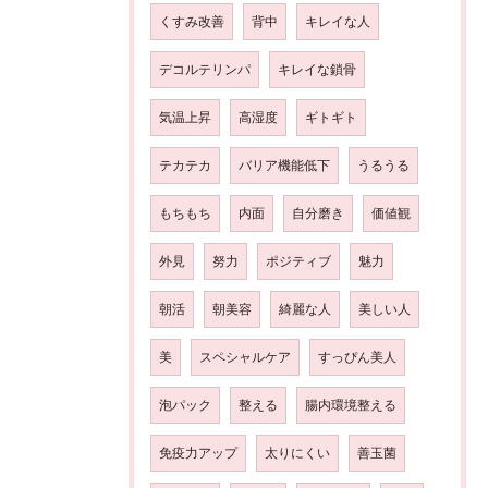
くすみ改善
背中
キレイな人
デコルテリンパ
キレイな鎖骨
気温上昇
高湿度
ギトギト
テカテカ
バリア機能低下
うるうる
もちもち
内面
自分磨き
価値観
外見
努力
ポジティブ
魅力
朝活
朝美容
綺麗な人
美しい人
美
スペシャルケア
すっぴん美人
泡パック
整える
腸内環境整える
免疫力アップ
太りにくい
善玉菌