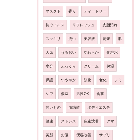
マスク下
香り
ティートリー
抗ウイルス
リフレッシュ
皮脂汚れ
スッキリ
潤い
美容液
乾燥
肌
人気
うるおい
やわらか
化粧水
水分
ふっくら
クリーム
保湿
保護
つややか
酸化
老化
シミ
シワ
個室
男性OK
食事
甘いもの
血糖値
ボディエステ
健康
ストレス
色素沈着
クマ
美顔
お腹
便秘改善
サプリ