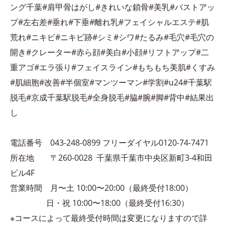
ング千葉#肩甲骨はがし#きれいな鎖骨#美乳#バストアッ
プ#左右差#垂れ#下垂#離れ乳#フェイシャルエステ#肌
荒れ#ニキビ#ニキビ跡#シミ#シワ#たるみ#毛穴#毛穴の
開き#クレーター#赤ら顔#美白#小顔#リフトアップ#二
重アゴ#エラ張り#フェイスライン#もちもち美肌#くすみ
#肌細胞#改善#半個室#マンツーマン#学割#u24#千葉駅
脱毛#京成千葉駅脱毛#全身脱毛#脇#腕#脚#背中#結果出
し
電話番号 043-248-0899 フリーダイヤル0120-74-7471
所在地 〒260-0028 千葉県千葉市中央区新町3-4和田
ビル4F
営業時間 月〜土 10:00〜20:00（最終受付18:00）
日・祝 10:00〜18:00（最終受付16:30）
※コースによって最終受付時間は変更になりますので詳