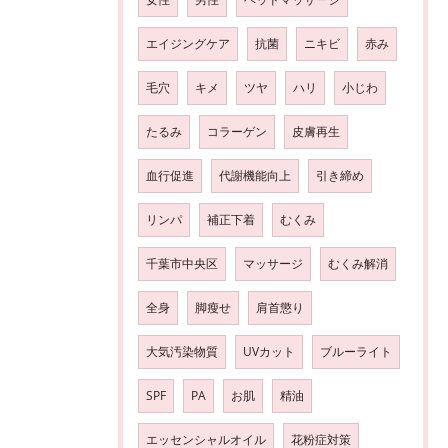
エイジングケア
抗菌
ニキビ
赤み
毛穴
キメ
ツヤ
ハリ
小じわ
たるみ
コラーゲン
皮膚再生
血行促進
代謝機能向上
引き締め
リンパ
補正下着
むくみ
千葉市中央区
マッサージ
むくみ解消
全身
脚瘦せ
肩首懲り
大気汚染物質
UVカット
ブルーライト
SPF
PA
お肌
精油
エッセンシャルオイル
花粉症対策