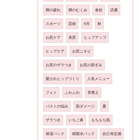
脚の疲れ
脚のむくみ
食欲
読書
スポーツ
芸術
9月
秋
お尻ケア
美尻
ヒップアップ
ヒップケア
お尻ニキビ
お尻のザラつき
お尻の黒ずみ
愛されヒップづくり
人気メニュー
フォト
ふわふわ
形整え
バストの悩み
肌ダメージ
夏
ザラつき
いちご鼻
もちもち肌
保湿パック
精製水パック
自己肯定感