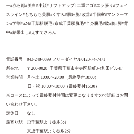
ー#赤ら顔#美白#小顔#リフトアップ#二重アゴ#エラ張り#フェイ
スライン#もちもち美肌#くすみ#肌細胞#改善#半個室#マンツーマ
ン#学割#u24#千葉駅脱毛#京成千葉駅脱毛#全身脱毛#脇#腕#脚#背
中#結果出し#えすてさろん
電話番号 043-248-0899 フリーダイヤル0120-74-7471
所在地 〒260-0028 千葉県千葉市中央区新町3-4和田ビル4F
営業時間 月〜土 10:00〜20:00（最終受付18:00）
日・祝 10:00〜18:00（最終受付16:30）
※コースによって最終受付時間は変更になりますので詳細はお問
い合わせ下さい。
定休日 なし
最寄り駅 JR千葉駅より徒歩5分
京成千葉駅より徒歩2分