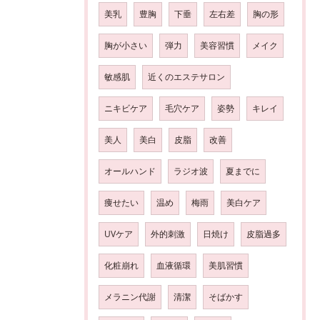
美乳
豊胸
下垂
左右差
胸の形
胸が小さい
弾力
美容習慣
メイク
敏感肌
近くのエステサロン
ニキビケア
毛穴ケア
姿勢
キレイ
美人
美白
皮脂
改善
オールハンド
ラジオ波
夏までに
痩せたい
温め
梅雨
美白ケア
UVケア
外的刺激
日焼け
皮脂過多
化粧崩れ
血液循環
美肌習慣
メラニン代謝
清潔
そばかす