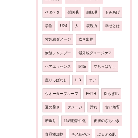
ベタベタ
髭脱毛
顔脱毛
もみあげ
学割
U24
人
表現力
幸せとは
紫外線ダメージ
吹き出物
炭酸シャンプー
紫外線ダメージケア
ヘアエッセンス
関節
立ちっぱなし
座りっぱなし
U.B
ケア
ウオータープルーフ
FAITH
揺らぎ肌
夏の暑さ
ダメージ
汚れ
古い角質
若返り
肌細胞活性化
皮膚のざらつき
食品添加物
キメ細やか
ぷるぷる肌