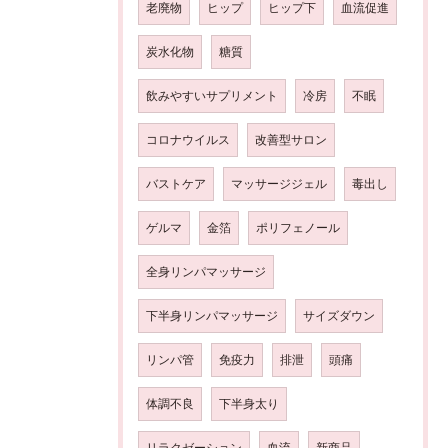
老廃物
ヒップ
ヒップ下
血流促進
炭水化物
糖質
飲みやすいサプリメント
冷房
不眠
コロナウイルス
改善型サロン
バストケア
マッサージジェル
毒出し
ゲルマ
金箔
ポリフェノール
全身リンパマッサージ
下半身リンパマッサージ
サイズダウン
リンパ管
免疫力
排泄
頭痛
体調不良
下半身太り
リラクゼーション
血流
新商品