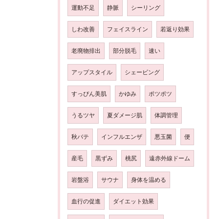
運動不足
静脈
シーリング
しわ改善
フェイスライン
若返り効果
老廃物排出
部分脱毛
速い
アップスタイル
シェービング
すっぴん美肌
かゆみ
ポツポツ
うるツヤ
夏ダメージ肌
体調管理
秋バテ
インフルエンザ
悪玉菌
便
産毛
黒ずみ
桃尻
遠赤外線ドーム
岩盤浴
サウナ
身体を温める
血行の促進
ダイエット効果