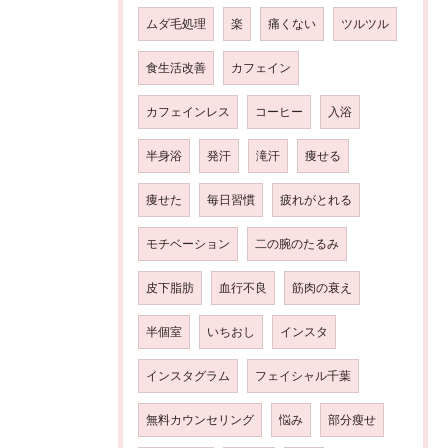
ムダ毛処理
楽
痛くない
ツルツル
食生活改善
カフェイン
カフェインレス
コーヒー
入浴
半身浴
発汗
滝汗
痩せる
痩せた
毎日習慣
疲れがとれる
モチベーション
二の腕のたるみ
皮下脂肪
血行不良
筋肉の衰え
半個室
いちおし
インスタ
インスタグラム
フェイシャル千葉
無料カウンセリング
悩み
部分瘦せ