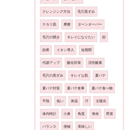
クレンジング方法
毛穴黒ずみ
テカリ肌
摩擦
ターンオーバー
毛穴の開き
キレイになりたい
顔
効果
イオン導入
短期間
代謝アップ
酸化対策
活性酸素
毛穴の黒ずみ
キレイな肌
夏バテ
夏バテ対策
夏バテ食事
夏バテ食べ物
平熱
低い
体温
汗
太陽光
体内時計
小鼻
角質
角栓
野菜
バランス
便秘
美味しい