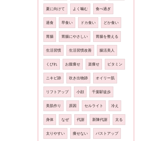
夏に向けて
よく噛む
食べ過ぎ
過食
早食い
ドカ食い
どか食い
胃腸
胃腸にやさしい
胃腸を整える
生活習慣
生活習慣改善
腸活美人
くびれ
お腹痩せ
楽痩せ
ビタミン
ニキビ跡
吹き出物跡
オイリー肌
リフトアップ
小顔
千葉駅徒歩
美肌作り
原因
セルライト
冷え
身体
なぜ
代謝
新陳代謝
太る
太りやすい
痩せない
バストアップ