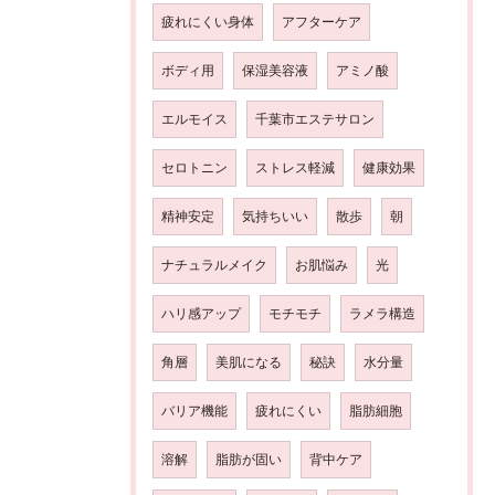
疲れにくい身体
アフターケア
ボディ用
保湿美容液
アミノ酸
エルモイス
千葉市エステサロン
セロトニン
ストレス軽減
健康効果
精神安定
気持ちいい
散歩
朝
ナチュラルメイク
お肌悩み
光
ハリ感アップ
モチモチ
ラメラ構造
角層
美肌になる
秘訣
水分量
バリア機能
疲れにくい
脂肪細胞
溶解
脂肪が固い
背中ケア