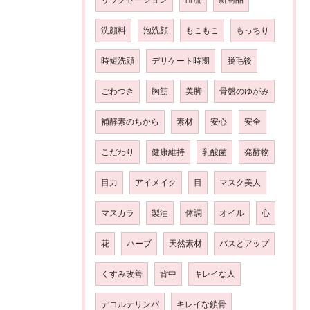
洗顔料
泡洗顔
もこもこ
もっちり
時短洗顔
デリケート時期
脱毛後
ごわつき
胸筋
美脚
骨盤のゆがみ
補酵素のちから
素材
安心
安全
こだわり
健康維持
乳酸菌
発酵物
目力
アイメイク
目
マスク美人
マスカラ
製油
体調
オイル
心
花
ハーブ
天然素材
バスとアップ
くすみ改善
背中
キレイな人
デコルテリンパ
キレイな鎖骨