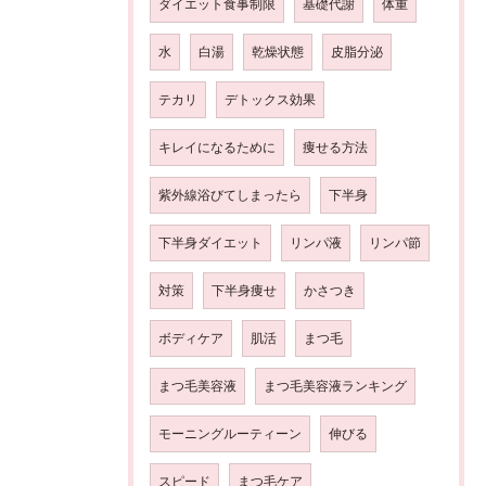
ダイエット食事制限
基礎代謝
体重
水
白湯
乾燥状態
皮脂分泌
テカリ
デトックス効果
キレイになるために
痩せる方法
紫外線浴びてしまったら
下半身
下半身ダイエット
リンパ液
リンパ節
対策
下半身痩せ
かさつき
ボディケア
肌活
まつ毛
まつ毛美容液
まつ毛美容液ランキング
モーニングルーティーン
伸びる
スピード
まつ毛ケア