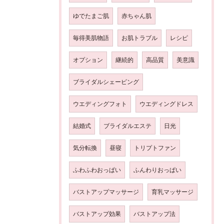
ゆでたまご肌
赤ちゃん肌
毎得美肌物語
お肌トラブル
レシピ
オプション
継続的
高品質
美意識
ブライダルシェービング
ウエディングフォト
ウエディングドレス
結婚式
ブライダルエステ
日光
気分転換
昼寝
トリプトファン
ふわふわおっぱい
ふんわりおっぱい
バストアップマッサージ
育乳マッサージ
バストアップ効果
バストアップ法