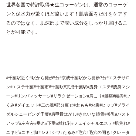
世界各国で特許取得★生コラーゲンは、通常のコラーゲ
ンと保水力が驚くほど違います！肌表面をだけをケアす
るのではなく、肌深部まで潤い成分をしっかり届けるこ
とが可能です。
#千葉駅近く#駅から徒歩5分#京成千葉駅から徒歩3分#エステサロ
ン#エステ千葉#千葉市#千葉駅#京成千葉駅#痩身エステ#痩身マシ
ーン#リンパマッサージ#リラクゼーション#肩こり#腰痛#頭痛#む
くみ#ダイエット#二の腕#部分痩せ#太もも#お腹#ヒップ#ブライ
ダルシェービング千葉#肩甲骨はがし#きれいな鎖骨#美乳#バスト
アップ#左右差#垂れ#下垂#離れ乳#フェイシャルエステ#肌荒れ#
ニキビ#ニキビ跡#シミ#シワ#たるみ#毛穴#毛穴の開き#クレータ