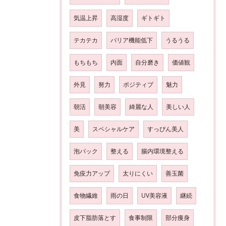
気温上昇
高湿度
ギトギト
テカテカ
バリア機能低下
うるうる
もちもち
内面
自分磨き
価値観
外見
努力
ポジティブ
魅力
朝活
朝美容
綺麗な人
美しい人
美
スペシャルケア
すっぴん美人
泡パック
整える
腸内環境整える
免疫力アップ
太りにくい
善玉菌
食物繊維
雨の日
UV美容液
継続
皮下脂肪落とす
食事制限
部分痩身