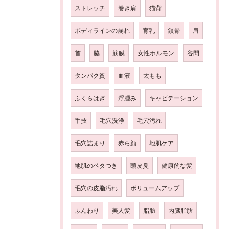
ストレッチ
巻き肩
猫背
ボディラインの崩れ
育乳
鎖骨
肩
首
脇
筋膜
女性ホルモン
谷間
タンパク質
血液
太もも
ふくらはぎ
浮腫み
キャビテーション
手技
毛穴洗浄
毛穴汚れ
毛穴詰まり
赤ら顔
地肌ケア
地肌のベタつき
頭皮臭
健康的な髪
毛穴の皮脂汚れ
ボリュームアップ
ふんわり
美人髪
脂肪
内臓脂肪