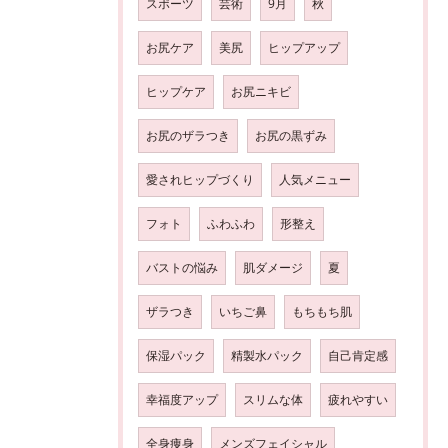
スポーツ
芸術
9月
秋
お尻ケア
美尻
ヒップアップ
ヒップケア
お尻ニキビ
お尻のザラつき
お尻の黒ずみ
愛されヒップづくり
人気メニュー
フォト
ふわふわ
形整え
バストの悩み
肌ダメージ
夏
ザラつき
いちご鼻
もちもち肌
保湿パック
精製水パック
自己肯定感
幸福度アップ
スリムな体
疲れやすい
全身痩身
メンズフェイシャル