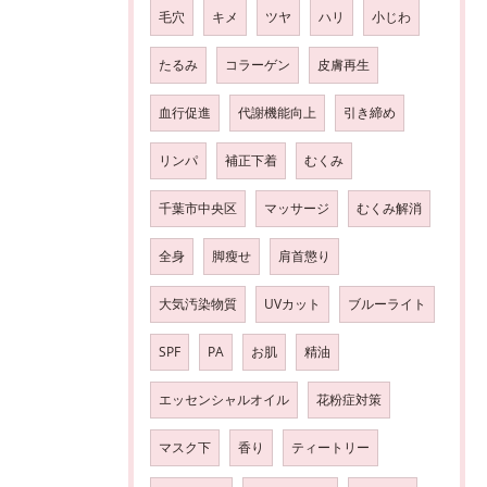
毛穴
キメ
ツヤ
ハリ
小じわ
たるみ
コラーゲン
皮膚再生
血行促進
代謝機能向上
引き締め
リンパ
補正下着
むくみ
千葉市中央区
マッサージ
むくみ解消
全身
脚瘦せ
肩首懲り
大気汚染物質
UVカット
ブルーライト
SPF
PA
お肌
精油
エッセンシャルオイル
花粉症対策
マスク下
香り
ティートリー