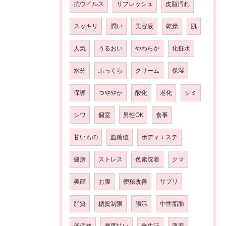
抗ウイルス
リフレッシュ
皮脂汚れ
スッキリ
潤い
美容液
乾燥
肌
人気
うるおい
やわらか
化粧水
水分
ふっくら
クリーム
保湿
保護
つややか
酸化
老化
シミ
シワ
個室
男性OK
食事
甘いもの
血糖値
ボディエステ
健康
ストレス
色素沈着
クマ
美顔
お腹
便秘改善
サプリ
脂質
糖質制限
腸活
中性脂肪
低価格
都度払い
食生活
薄着