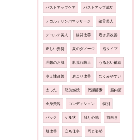
バストアップケア
バストアップ成功
デコルテリンパマッサージ
鎖骨美人
デコルテ美人
猫背改善
巻き肩改善
正しい姿勢
夏のダメージ
泡タイプ
理想のお肌
肌荒れ防止
うるおい補給
冷え性改善
肩こり改善
むくみやすい
太った
脂肪燃焼
代謝酵素
腸内菌
全身美容
コンディション
特別
パック
ゲル状
触り心地
前向き
肌改善
立ち仕事
同じ姿勢