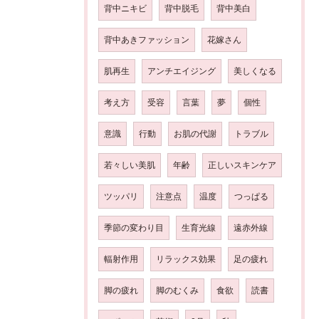
背中ニキビ
背中脱毛
背中美白
背中あきファッション
花嫁さん
肌再生
アンチエイジング
美しくなる
考え方
受容
言葉
夢
個性
意識
行動
お肌の代謝
トラブル
若々しい美肌
年齢
正しいスキンケア
ツッパリ
注意点
温度
つっぱる
季節の変わり目
生育光線
遠赤外線
輻射作用
リラックス効果
足の疲れ
脚の疲れ
脚のむくみ
食欲
読書