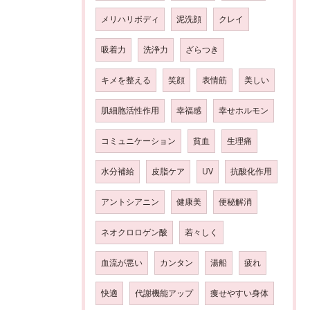
メリハリボディ
泥洗顔
クレイ
吸着力
洗浄力
ざらつき
キメを整える
笑顔
表情筋
美しい
肌細胞活性作用
幸福感
幸せホルモン
コミュニケーション
貧血
生理痛
水分補給
皮脂ケア
UV
抗酸化作用
アントシアニン
健康美
便秘解消
ネオクロロゲン酸
若々しく
血流が悪い
カンタン
湯船
疲れ
快適
代謝機能アップ
痩せやすい身体