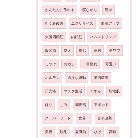
かんたんに作れる
寝ながら
簡単
むくみ改善
エクササイズ
血流アップ
大腿四頭筋
内転筋
ハムストリング
股関節
愛犬
癒し
家族
チワワ
しつけ
お散歩
一目惚れ
可愛い
ホルモン
適度な運動
腸内環境
日光浴
マスク生活
くすみ
脂性肌
はり
しみ
濃密泡
アボカド
スーパーフード
世界一
食事改善
美容
脱毛
夏直前
ひげ
高速