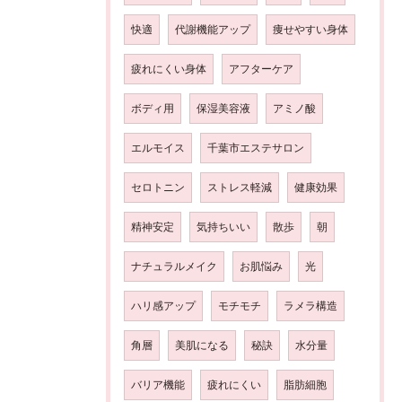
快適
代謝機能アップ
痩せやすい身体
疲れにくい身体
アフターケア
ボディ用
保湿美容液
アミノ酸
エルモイス
千葉市エステサロン
セロトニン
ストレス軽減
健康効果
精神安定
気持ちいい
散歩
朝
ナチュラルメイク
お肌悩み
光
ハリ感アップ
モチモチ
ラメラ構造
角層
美肌になる
秘訣
水分量
バリア機能
疲れにくい
脂肪細胞