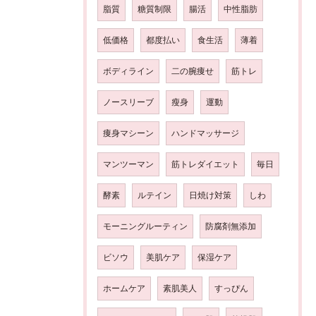
脂質
糖質制限
腸活
中性脂肪
低価格
都度払い
食生活
薄着
ボディライン
二の腕痩せ
筋トレ
ノースリーブ
瘦身
運動
痩身マシーン
ハンドマッサージ
マンツーマン
筋トレダイエット
毎日
酵素
ルテイン
日焼け対策
しわ
モーニングルーティン
防腐剤無添加
ビソウ
美肌ケア
保湿ケア
ホームケア
素肌美人
すっぴん