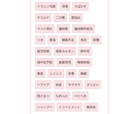
メラニン代謝
清潔
そばかす
デコルテ
二の腕
肌悩み
マスク荒れ
偏頭痛
偏頭痛対処法
ツボ
緊張
睡眠不足
気圧
影響
疲労回復
成長ホルモン
熱中症
熱中症予防
健康管理
梅雨時期
夏前
ジメジメ
栄養
睡眠
ヘアケア
頭皮
サラサラ
さらさら
指どおり
なめらか
べたつき
シャンプー
トリートメント
無添加