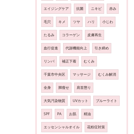
エイジングケア
抗菌
ニキビ
赤み
毛穴
キメ
ツヤ
ハリ
小じわ
たるみ
コラーゲン
皮膚再生
血行促進
代謝機能向上
引き締め
リンパ
補正下着
むくみ
千葉市中央区
マッサージ
むくみ解消
全身
脚瘦せ
肩首懲り
大気汚染物質
UVカット
ブルーライト
SPF
PA
お肌
精油
エッセンシャルオイル
花粉症対策