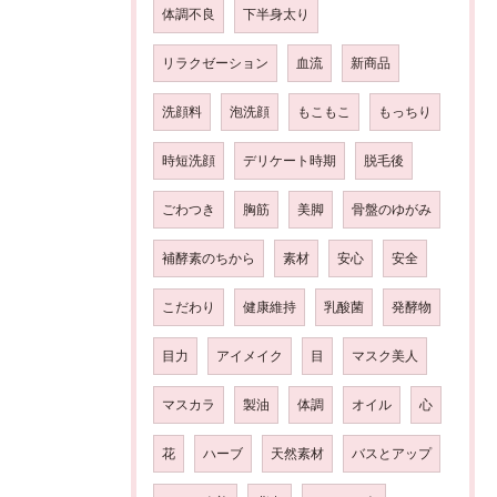
体調不良
下半身太り
リラクゼーション
血流
新商品
洗顔料
泡洗顔
もこもこ
もっちり
時短洗顔
デリケート時期
脱毛後
ごわつき
胸筋
美脚
骨盤のゆがみ
補酵素のちから
素材
安心
安全
こだわり
健康維持
乳酸菌
発酵物
目力
アイメイク
目
マスク美人
マスカラ
製油
体調
オイル
心
花
ハーブ
天然素材
バスとアップ