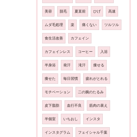
美容
脱毛
夏直前
ひげ
高速
ムダ毛処理
楽
痛くない
ツルツル
食生活改善
カフェイン
カフェインレス
コーヒー
入浴
半身浴
発汗
滝汗
痩せる
痩せた
毎日習慣
疲れがとれる
モチベーション
二の腕のたるみ
皮下脂肪
血行不良
筋肉の衰え
半個室
いちおし
インスタ
インスタグラム
フェイシャル千葉