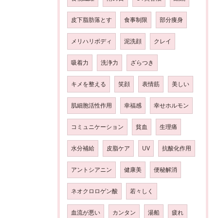
皮下脂肪落とす
食事制限
部分痩身
メリハリボディ
泥洗顔
クレイ
吸着力
洗浄力
ざらつき
キメを整える
笑顔
表情筋
美しい
肌細胞活性作用
幸福感
幸せホルモン
コミュニケーション
貧血
生理痛
水分補給
皮脂ケア
UV
抗酸化作用
アントシアニン
健康美
便秘解消
ネオクロロゲン酸
若々しく
血流が悪い
カンタン
湯船
疲れ