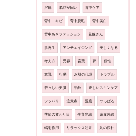
溶解
脂肪が固い
背中ケア
背中ニキビ
背中脱毛
背中美白
背中あきファッション
花嫁さん
肌再生
アンチエイジング
美しくなる
考え方
受容
言葉
夢
個性
意識
行動
お肌の代謝
トラブル
若々しい美肌
年齢
正しいスキンケア
ツッパリ
注意点
温度
つっぱる
季節の変わり目
生育光線
遠赤外線
輻射作用
リラックス効果
足の疲れ