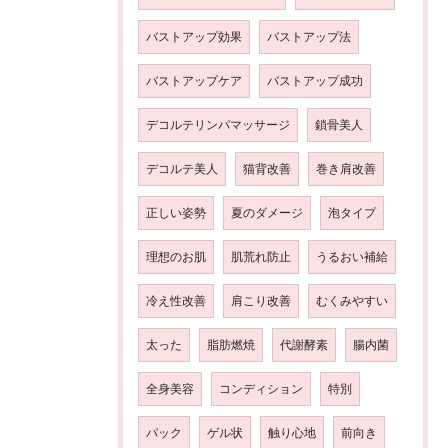
バストアップ効果
バストアップ法
バストアップケア
バストアップ成功
デコルテリンパマッサージ
鎖骨美人
デコルテ美人
猫背改善
巻き肩改善
正しい姿勢
夏のダメージ
泡タイプ
理想のお肌
肌荒れ防止
うるおい補給
冷え性改善
肩こり改善
むくみやすい
太った
脂肪燃焼
代謝酵素
腸内菌
全身美容
コンディション
特別
パック
ゲル状
触り心地
前向き