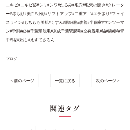
ニキビ#ニキビ跡#シミ#シワ#たるみ#毛穴#毛穴の開き#クレータ
ー#赤ら顔#美白#小顔#リフトアップ#二重アゴ#エラ張り#フェイ
スライン#もちもち美肌#くすみ#肌細胞#改善#半個室#マンツーマ
ン#学割#u24#千葉駅脱毛#京成千葉駅脱毛#全身脱毛#脇#腕#脚#背
中#結果出し#えすてさろん
ブログ
< 前のページ
一覧に戻る
次のページ >
関連タグ