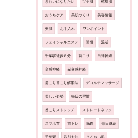
きれいになりたい
ツヤ肌
乾燥肌
おうちケア
美肌づくり
美容情報
美肌
お手入れ
ワンポイント
フェイシャルエステ
習慣
温活
千葉駅徒歩５分
首こり
自律神経
交感神経
副交感神経
肩こり首こり解消法
デコルテマッサージ
美しい姿勢
毎日の習慣
首こりストレッチ
ストレートネック
スマホ首
首トレ
筋肉
毎日継続
千葉駅
洗顔方法
うるおい肌