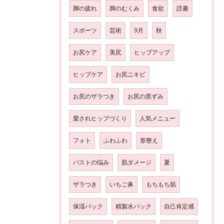
脚の疲れ
脚のむくみ
食欲
読書
スポーツ
芸術
9月
秋
お尻ケア
美尻
ヒップアップ
ヒップケア
お尻ニキビ
お尻のザラつき
お尻の黒ずみ
愛されヒップづくり
人気メニュー
フォト
ふわふわ
形整え
バストの悩み
肌ダメージ
夏
ザラつき
いちご鼻
もちもち肌
保湿パック
精製水パック
自己肯定感