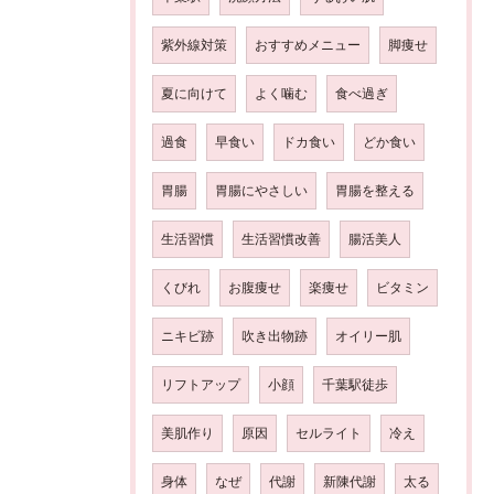
紫外線対策
おすすめメニュー
脚痩せ
夏に向けて
よく噛む
食べ過ぎ
過食
早食い
ドカ食い
どか食い
胃腸
胃腸にやさしい
胃腸を整える
生活習慣
生活習慣改善
腸活美人
くびれ
お腹痩せ
楽痩せ
ビタミン
ニキビ跡
吹き出物跡
オイリー肌
リフトアップ
小顔
千葉駅徒歩
美肌作り
原因
セルライト
冷え
身体
なぜ
代謝
新陳代謝
太る