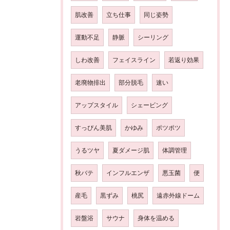
肌改善
立ち仕事
同じ姿勢
運動不足
静脈
シーリング
しわ改善
フェイスライン
若返り効果
老廃物排出
部分脱毛
速い
アップスタイル
シェービング
すっぴん美肌
かゆみ
ポツポツ
うるツヤ
夏ダメージ肌
体調管理
秋バテ
インフルエンザ
悪玉菌
便
産毛
黒ずみ
桃尻
遠赤外線ドーム
岩盤浴
サウナ
身体を温める