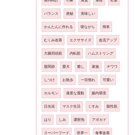
体内時計
小鼻
角質
角栓
野菜
バランス
便秘
美味しい
かんたんに作れる
寝ながら
簡単
むくみ改善
エクササイズ
血流アップ
大腿四頭筋
内転筋
ハムストリング
股関節
愛犬
癒し
家族
チワワ
しつけ
お散歩
一目惚れ
可愛い
ホルモン
適度な運動
腸内環境
日光浴
マスク生活
くすみ
脂性肌
はり
しみ
濃密泡
アボカド
スーパーフード
世界一
食事改善