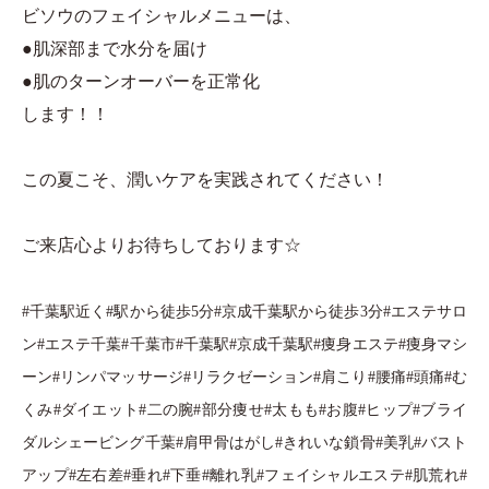
ビソウのフェイシャルメニューは、
●肌深部まで水分を届け
●肌のターンオーバーを正常化
します！！
この夏こそ、潤いケアを実践されてください！
ご来店心よりお待ちしております☆
#千葉駅近く#駅から徒歩5分#京成千葉駅から徒歩3分#エステサロ
ン#エステ千葉#千葉市#千葉駅#京成千葉駅#痩身エステ#痩身マシ
ーン#リンパマッサージ#リラクゼーション#肩こり#腰痛#頭痛#む
くみ#ダイエット#二の腕#部分痩せ#太もも#お腹#ヒップ#ブライ
ダルシェービング千葉#肩甲骨はがし#きれいな鎖骨#美乳#バスト
アップ#左右差#垂れ#下垂#離れ乳#フェイシャルエステ#肌荒れ#