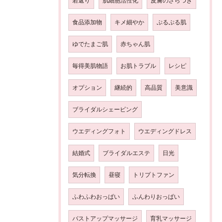
若返り
肌細胞活性化
皮膚のざらつき
食品添加物
キメ細やか
ぷるぷる肌
ゆでたまご肌
赤ちゃん肌
毎得美肌物語
お肌トラブル
レシピ
オプション
継続的
高品質
美意識
ブライダルシェービング
ウエディングフォト
ウエディングドレス
結婚式
ブライダルエステ
日光
気分転換
昼寝
トリプトファン
ふわふわおっぱい
ふんわりおっぱい
バストアップマッサージ
育乳マッサージ