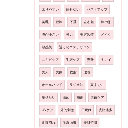
太りやすい
痩せない
バストアップ
美乳
豊胸
下垂
左右差
胸の形
胸が小さい
弾力
美容習慣
メイク
敏感肌
近くのエステサロン
ニキビケア
毛穴ケア
姿勢
キレイ
美人
美白
皮脂
改善
オールハンド
ラジオ波
夏までに
痩せたい
温め
梅雨
美白ケア
UVケア
外的刺激
日焼け
皮脂過多
化粧崩れ
血液循環
美肌習慣