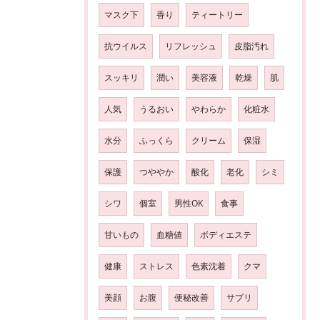
マスク下
香り
ティートリー
抗ウイルス
リフレッシュ
皮脂汚れ
スッキリ
潤い
美容液
乾燥
肌
人気
うるおい
やわらか
化粧水
水分
ふっくら
クリーム
保湿
保護
つややか
酸化
老化
シミ
シワ
個室
男性OK
食事
甘いもの
血糖値
ボディエステ
健康
ストレス
色素沈着
クマ
美顔
お腹
便秘改善
サプリ