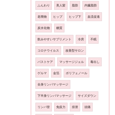
ふんわり
美人髪
脂肪
内臓脂肪
老廃物
ヒップ
ヒップ下
血流促進
炭水化物
糖質
飲みやすいサプリメント
冷房
不眠
コロナウイルス
改善型サロン
バストケア
マッサージジェル
毒出し
ゲルマ
金箔
ポリフェノール
全身リンパマッサージ
下半身リンパマッサージ
サイズダウン
リンパ管
免疫力
排泄
頭痛