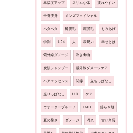
幸福度アップ
スリムな体
疲れやすい
全身痩身
メンズフェイシャル
ベタベタ
髭脱毛
顔脱毛
もみあげ
学割
U24
人
表現力
幸せとは
紫外線ダメージ
吹き出物
炭酸シャンプー
紫外線ダメージケア
ヘアエッセンス
関節
立ちっぱなし
座りっぱなし
U.B
ケア
ウオータープルーフ
FAITH
揺らぎ肌
夏の暑さ
ダメージ
汚れ
古い角質