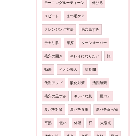
モーニングルーティーン
伸びる
スピード
まつ毛ケア
クレンジング方法
毛穴黒ずみ
テカリ肌
摩擦
ターンオーバー
毛穴の開き
キレイになりたい
顔
効果
イオン導入
短期間
代謝アップ
酸化対策
活性酸素
毛穴の黒ずみ
キレイな肌
夏バテ
夏バテ対策
夏バテ食事
夏バテ食べ物
平熱
低い
体温
汗
太陽光