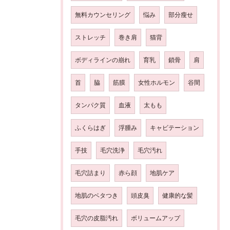
無料カウンセリング
悩み
部分瘦せ
ストレッチ
巻き肩
猫背
ボディラインの崩れ
育乳
鎖骨
肩
首
脇
筋膜
女性ホルモン
谷間
タンパク質
血液
太もも
ふくらはぎ
浮腫み
キャビテーション
手技
毛穴洗浄
毛穴汚れ
毛穴詰まり
赤ら顔
地肌ケア
地肌のベタつき
頭皮臭
健康的な髪
毛穴の皮脂汚れ
ボリュームアップ