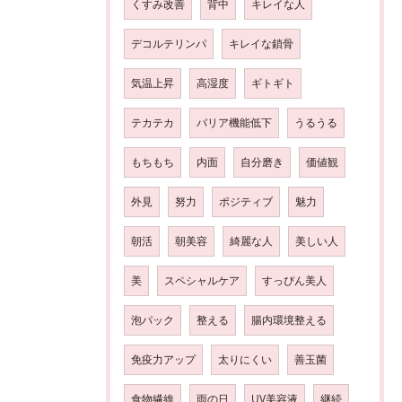
くすみ改善
背中
キレイな人
デコルテリンパ
キレイな鎖骨
気温上昇
高湿度
ギトギト
テカテカ
バリア機能低下
うるうる
もちもち
内面
自分磨き
価値観
外見
努力
ポジティブ
魅力
朝活
朝美容
綺麗な人
美しい人
美
スペシャルケア
すっぴん美人
泡パック
整える
腸内環境整える
免疫力アップ
太りにくい
善玉菌
食物繊維
雨の日
UV美容液
継続