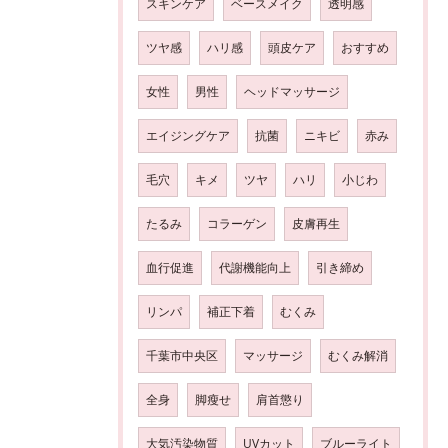
スキンケア
ベースメイク
透明感
ツヤ感
ハリ感
頭皮ケア
おすすめ
女性
男性
ヘッドマッサージ
エイジングケア
抗菌
ニキビ
赤み
毛穴
キメ
ツヤ
ハリ
小じわ
たるみ
コラーゲン
皮膚再生
血行促進
代謝機能向上
引き締め
リンパ
補正下着
むくみ
千葉市中央区
マッサージ
むくみ解消
全身
脚瘦せ
肩首懲り
大気汚染物質
UVカット
ブルーライト