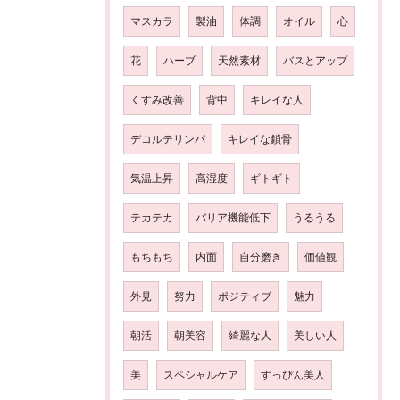
マスカラ
製油
体調
オイル
心
花
ハーブ
天然素材
バスとアップ
くすみ改善
背中
キレイな人
デコルテリンパ
キレイな鎖骨
気温上昇
高湿度
ギトギト
テカテカ
バリア機能低下
うるうる
もちもち
内面
自分磨き
価値観
外見
努力
ポジティブ
魅力
朝活
朝美容
綺麗な人
美しい人
美
スペシャルケア
すっぴん美人