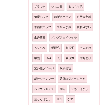
ザラつき
いちご鼻
もちもち肌
保湿パック
精製水パック
自己肯定感
幸福度アップ
スリムな体
疲れやすい
全身痩身
メンズフェイシャル
ベタベタ
髭脱毛
顔脱毛
もみあげ
学割
U24
人
表現力
幸せとは
紫外線ダメージ
吹き出物
炭酸シャンプー
紫外線ダメージケア
ヘアエッセンス
関節
立ちっぱなし
座りっぱなし
U.B
ケア