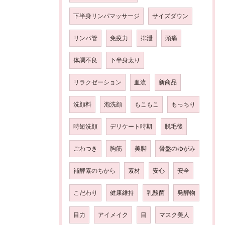
下半身リンパマッサージ
サイズダウン
リンパ管
免疫力
排泄
頭痛
体調不良
下半身太り
リラクゼーション
血流
新商品
洗顔料
泡洗顔
もこもこ
もっちり
時短洗顔
デリケート時期
脱毛後
ごわつき
胸筋
美脚
骨盤のゆがみ
補酵素のちから
素材
安心
安全
こだわり
健康維持
乳酸菌
発酵物
目力
アイメイク
目
マスク美人