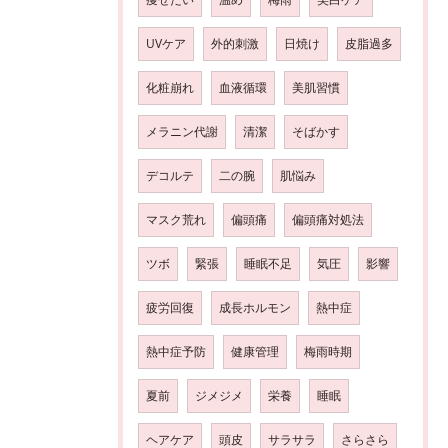
UVケア
外的刺激
日焼け
皮脂過多
化粧崩れ
血液循環
美肌習慣
メラニン代謝
清潔
そばかす
デコルテ
二の腕
肌悩み
マスク荒れ
偏頭痛
偏頭痛対処法
ツボ
緊張
睡眠不足
気圧
影響
疲労回復
成長ホルモン
熱中症
熱中症予防
健康管理
梅雨時期
夏前
ジメジメ
栄養
睡眠
ヘアケア
頭皮
サラサラ
さらさら