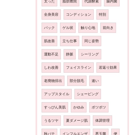
太った
脂肪燃焼
代謝酵素
腸内菌
全身美容
コンディション
特別
パック
ゲル状
触り心地
前向き
肌改善
立ち仕事
同じ姿勢
運動不足
静脈
シーリング
しわ改善
フェイスライン
若返り効果
老廃物排出
部分脱毛
速い
アップスタイル
シェービング
すっぴん美肌
かゆみ
ポツポツ
うるツヤ
夏ダメージ肌
体調管理
秋バテ
インフルエンザ
悪玉菌
便