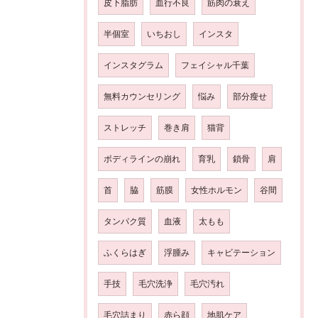
皮下脂肪
血行不良
筋肉の衰え
半個室
いちおし
インスタ
インスタグラム
フェイシャル千葉
無料カウンセリング
悩み
部分瘦せ
ストレッチ
巻き肩
猫背
ボディラインの崩れ
育乳
鎖骨
肩
首
脇
筋膜
女性ホルモン
谷間
タンパク質
血液
太もも
ふくらはぎ
浮腫み
キャビテーション
手技
毛穴洗浄
毛穴汚れ
毛穴詰まり
赤ら顔
地肌ケア