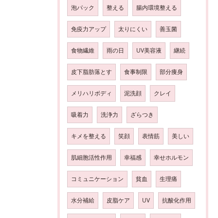
泡パック
整える
腸内環境整える
免疫力アップ
太りにくい
善玉菌
食物繊維
雨の日
UV美容液
継続
皮下脂肪落とす
食事制限
部分痩身
メリハリボディ
泥洗顔
クレイ
吸着力
洗浄力
ざらつき
キメを整える
笑顔
表情筋
美しい
肌細胞活性作用
幸福感
幸せホルモン
コミュニケーション
貧血
生理痛
水分補給
皮脂ケア
UV
抗酸化作用