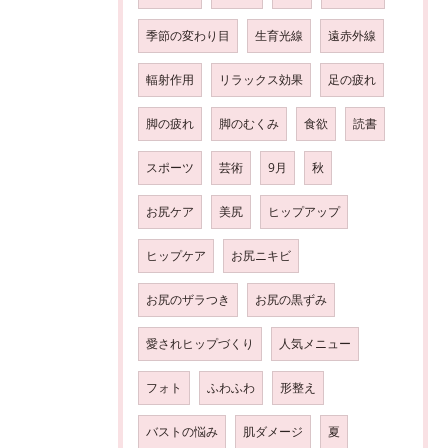
季節の変わり目
生育光線
遠赤外線
輻射作用
リラックス効果
足の疲れ
脚の疲れ
脚のむくみ
食欲
読書
スポーツ
芸術
9月
秋
お尻ケア
美尻
ヒップアップ
ヒップケア
お尻ニキビ
お尻のザラつき
お尻の黒ずみ
愛されヒップづくり
人気メニュー
フォト
ふわふわ
形整え
バストの悩み
肌ダメージ
夏