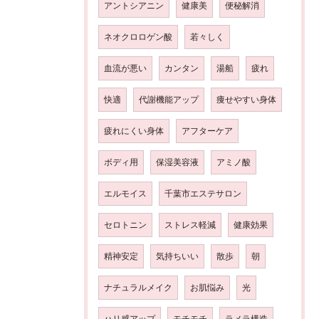
アントシアニン
健康美
便秘解消
ネオクロロゲン酸
若々しく
血流が悪い
カンタン
湯船
疲れ
快適
代謝機能アップ
痩せやすい身体
疲れにくい身体
アフターケア
ボディ用
保湿美容液
アミノ酸
エルモイス
千葉市エステサロン
セロトニン
ストレス軽減
健康効果
精神安定
気持ちいい
散歩
朝
ナチュラルメイク
お肌悩み
光
ハリ感アップ
モチモチ
ラメラ構造