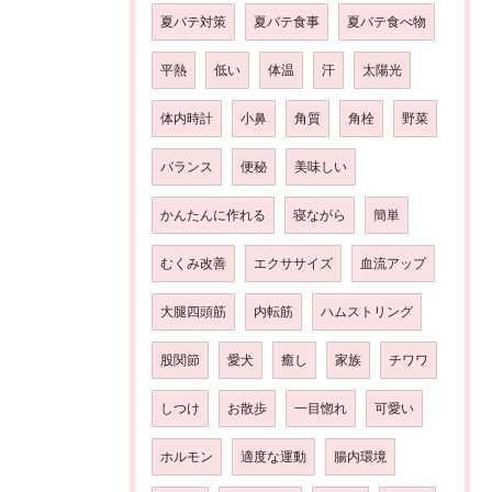
夏バテ対策
夏バテ食事
夏バテ食べ物
平熱
低い
体温
汗
太陽光
体内時計
小鼻
角質
角栓
野菜
バランス
便秘
美味しい
かんたんに作れる
寝ながら
簡単
むくみ改善
エクササイズ
血流アップ
大腿四頭筋
内転筋
ハムストリング
股関節
愛犬
癒し
家族
チワワ
しつけ
お散歩
一目惚れ
可愛い
ホルモン
適度な運動
腸内環境