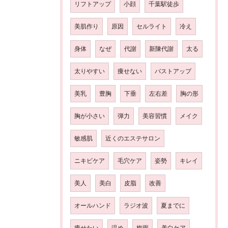
リフトアップ
小顔
千葉駅徒歩
美肌作り
原因
セルライト
冷え
身体
なぜ
代謝
新陳代謝
太る
太りやすい
痩せない
バストアップ
美乳
豊胸
下垂
左右差
胸の形
胸が小さい
弾力
美容習慣
メイク
敏感肌
近くのエステサロン
ニキビケア
毛穴ケア
姿勢
キレイ
美人
美白
皮脂
改善
オールハンド
ラジオ波
夏までに
痩せたい
温め
梅雨
美白ケア