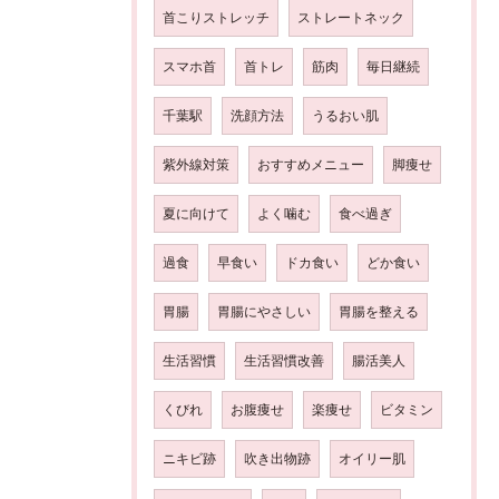
首こりストレッチ
ストレートネック
スマホ首
首トレ
筋肉
毎日継続
千葉駅
洗顔方法
うるおい肌
紫外線対策
おすすめメニュー
脚痩せ
夏に向けて
よく噛む
食べ過ぎ
過食
早食い
ドカ食い
どか食い
胃腸
胃腸にやさしい
胃腸を整える
生活習慣
生活習慣改善
腸活美人
くびれ
お腹痩せ
楽痩せ
ビタミン
ニキビ跡
吹き出物跡
オイリー肌