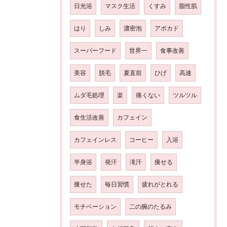
日光浴
マスク生活
くすみ
脂性肌
はり
しみ
濃密泡
アボカド
スーパーフード
世界一
食事改善
美容
脱毛
夏直前
ひげ
高速
ムダ毛処理
楽
痛くない
ツルツル
食生活改善
カフェイン
カフェインレス
コーヒー
入浴
半身浴
発汗
滝汗
痩せる
痩せた
毎日習慣
疲れがとれる
モチベーション
二の腕のたるみ