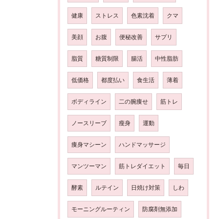
健康
ストレス
色素沈着
クマ
美顔
お腹
便秘改善
サプリ
脂質
糖質制限
腸活
中性脂肪
低価格
都度払い
食生活
薄着
ボディライン
二の腕痩せ
筋トレ
ノースリーブ
瘦身
運動
痩身マシーン
ハンドマッサージ
マンツーマン
筋トレダイエット
毎日
酵素
ルテイン
日焼け対策
しわ
モーニングルーティン
防腐剤無添加