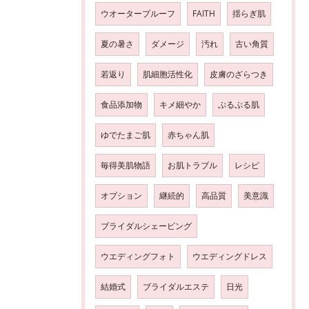
ウオータープルーフ
FAITH
揺らぎ肌
夏の暑さ
ダメージ
汚れ
古い角質
若返り
肌細胞活性化
皮膚のざらつき
食品添加物
キメ細やか
ぷるぷる肌
ゆでたまご肌
赤ちゃん肌
毎得美肌物語
お肌トラブル
レシピ
オプション
継続的
高品質
美意識
ブライダルシェービング
ウエディングフォト
ウエディングドレス
結婚式
ブライダルエステ
日光