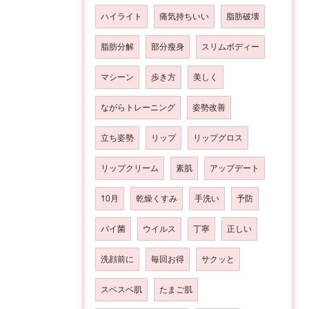
ハイライト
痛気持ちいい
脂肪破壊
脂肪分解
部分瘦身
スリムボディー
マシーン
歩き方
美しく
ながらトレーニング
姿勢改善
立ち姿勢
リップ
リップグロス
リップクリーム
素肌
アップデート
10月
乾燥くすみ
手洗い
予防
バイ菌
ウイルス
丁寧
正しい
洗顔前に
毎回お得
サクッと
スベスベ肌
たまご肌