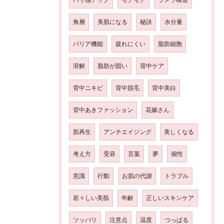
角層
美肌になる
秘訣
水分量
バリア機能
疲れにくい
脂肪細胞
溶解
脂肪が固い
背中ケア
背中ニキビ
背中脱毛
背中美白
背中あきファッション
花嫁さん
肌再生
アンチエイジング
美しくなる
考え方
受容
言葉
夢
個性
意識
行動
お肌の代謝
トラブル
若々しい美肌
年齢
正しいスキンケア
ツッパリ
注意点
温度
つっぱる