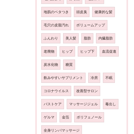
地肌のベタつき
頭皮臭
健康的な髪
毛穴の皮脂汚れ
ボリュームアップ
ふんわり
美人髪
脂肪
内臓脂肪
老廃物
ヒップ
ヒップ下
血流促進
炭水化物
糖質
飲みやすいサプリメント
冷房
不眠
コロナウイルス
改善型サロン
バストケア
マッサージジェル
毒出し
ゲルマ
金箔
ポリフェノール
全身リンパマッサージ