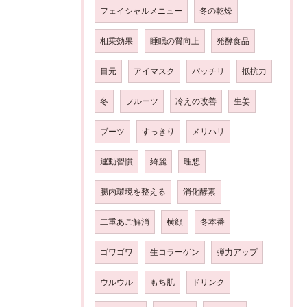
フェイシャルメニュー
冬の乾燥
相乗効果
睡眠の質向上
発酵食品
目元
アイマスク
パッチリ
抵抗力
冬
フルーツ
冷えの改善
生姜
ブーツ
すっきり
メリハリ
運動習慣
綺麗
理想
腸内環境を整える
消化酵素
二重あご解消
横顔
冬本番
ゴワゴワ
生コラーゲン
弾力アップ
ウルウル
もち肌
ドリンク