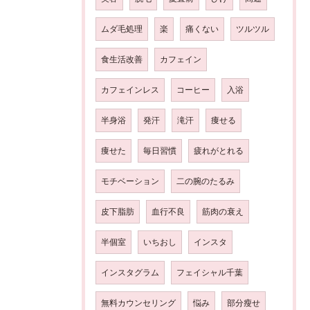
ムダ毛処理
楽
痛くない
ツルツル
食生活改善
カフェイン
カフェインレス
コーヒー
入浴
半身浴
発汗
滝汗
痩せる
痩せた
毎日習慣
疲れがとれる
モチベーション
二の腕のたるみ
皮下脂肪
血行不良
筋肉の衰え
半個室
いちおし
インスタ
インスタグラム
フェイシャル千葉
無料カウンセリング
悩み
部分瘦せ