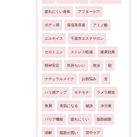
疲れにくい身体
アフターケア
ボディ用
保湿美容液
アミノ酸
エルモイス
千葉市エステサロン
セロトニン
ストレス軽減
健康効果
精神安定
気持ちいい
散歩
朝
ナチュラルメイク
お肌悩み
光
ハリ感アップ
モチモチ
ラメラ構造
角層
美肌になる
秘訣
水分量
バリア機能
疲れにくい
脂肪細胞
溶解
脂肪が固い
背中ケア