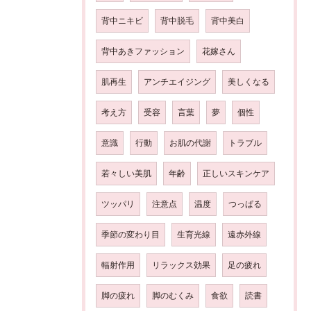
背中ニキビ
背中脱毛
背中美白
背中あきファッション
花嫁さん
肌再生
アンチエイジング
美しくなる
考え方
受容
言葉
夢
個性
意識
行動
お肌の代謝
トラブル
若々しい美肌
年齢
正しいスキンケア
ツッパリ
注意点
温度
つっぱる
季節の変わり目
生育光線
遠赤外線
輻射作用
リラックス効果
足の疲れ
脚の疲れ
脚のむくみ
食欲
読書