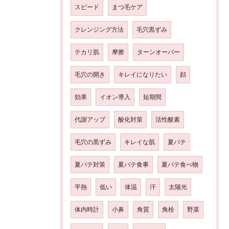
スピード
まつ毛ケア
クレンジング方法
毛穴黒ずみ
テカリ肌
摩擦
ターンオーバー
毛穴の開き
キレイになりたい
顔
効果
イオン導入
短期間
代謝アップ
酸化対策
活性酸素
毛穴の黒ずみ
キレイな肌
夏バテ
夏バテ対策
夏バテ食事
夏バテ食べ物
平熱
低い
体温
汗
太陽光
体内時計
小鼻
角質
角栓
野菜