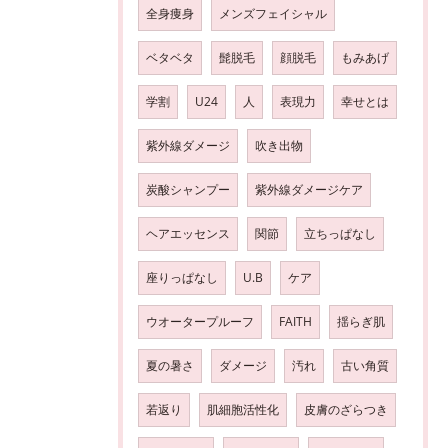
全身痩身
メンズフェイシャル
ベタベタ
髭脱毛
顔脱毛
もみあげ
学割
U24
人
表現力
幸せとは
紫外線ダメージ
吹き出物
炭酸シャンプー
紫外線ダメージケア
ヘアエッセンス
関節
立ちっぱなし
座りっぱなし
U.B
ケア
ウオータープルーフ
FAITH
揺らぎ肌
夏の暑さ
ダメージ
汚れ
古い角質
若返り
肌細胞活性化
皮膚のざらつき