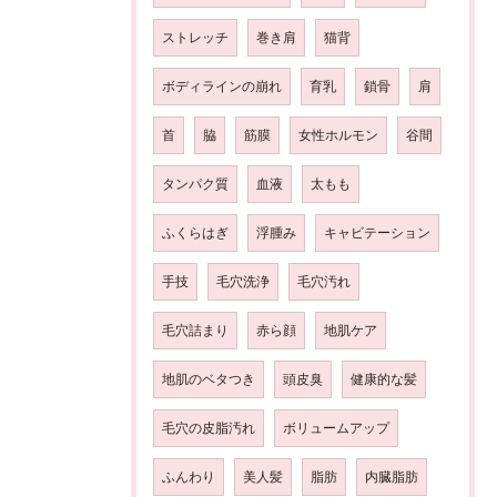
ストレッチ
巻き肩
猫背
ボディラインの崩れ
育乳
鎖骨
肩
首
脇
筋膜
女性ホルモン
谷間
タンパク質
血液
太もも
ふくらはぎ
浮腫み
キャビテーション
手技
毛穴洗浄
毛穴汚れ
毛穴詰まり
赤ら顔
地肌ケア
地肌のベタつき
頭皮臭
健康的な髪
毛穴の皮脂汚れ
ボリュームアップ
ふんわり
美人髪
脂肪
内臓脂肪