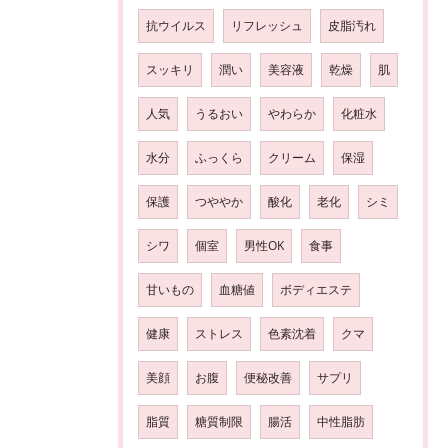
抗ウイルス
リフレッシュ
皮脂汚れ
スッキリ
潤い
美容液
乾燥
肌
人気
うるおい
やわらか
化粧水
水分
ふっくら
クリーム
保湿
保護
つややか
酸化
老化
シミ
シワ
個室
男性OK
食事
甘いもの
血糖値
ボディエステ
健康
ストレス
色素沈着
クマ
美顔
お腹
便秘改善
サプリ
脂質
糖質制限
腸活
中性脂肪