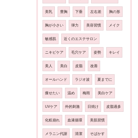
美乳
豊胸
下垂
左右差
胸の形
胸が小さい
弾力
美容習慣
メイク
敏感肌
近くのエステサロン
ニキビケア
毛穴ケア
姿勢
キレイ
美人
美白
皮脂
改善
オールハンド
ラジオ波
夏までに
痩せたい
温め
梅雨
美白ケア
UVケア
外的刺激
日焼け
皮脂過多
化粧崩れ
血液循環
美肌習慣
メラニン代謝
清潔
そばかす