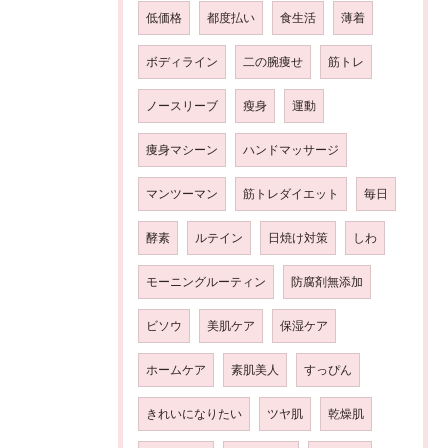
低価格
都度払い
食生活
薄着
ボディライン
二の腕痩せ
筋トレ
ノースリーブ
瘦身
運動
痩身マシーン
ハンドマッサージ
マンツーマン
筋トレダイエット
毎日
酵素
ルテイン
日焼け対策
しわ
モーニングルーティン
防腐剤無添加
ビソウ
美肌ケア
保湿ケア
ホームケア
素肌美人
すっぴん
きれいになりたい
ツヤ肌
乾燥肌