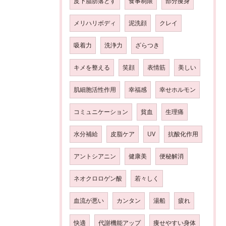
皮下脂肪落とす
食事制限
部分痩身
メリハリボディ
泥洗顔
クレイ
吸着力
洗浄力
ざらつき
キメを整える
笑顔
表情筋
美しい
肌細胞活性作用
幸福感
幸せホルモン
コミュニケーション
貧血
生理痛
水分補給
皮脂ケア
UV
抗酸化作用
アントシアニン
健康美
便秘解消
ネオクロロゲン酸
若々しく
血流が悪い
カンタン
湯船
疲れ
快適
代謝機能アップ
痩せやすい身体