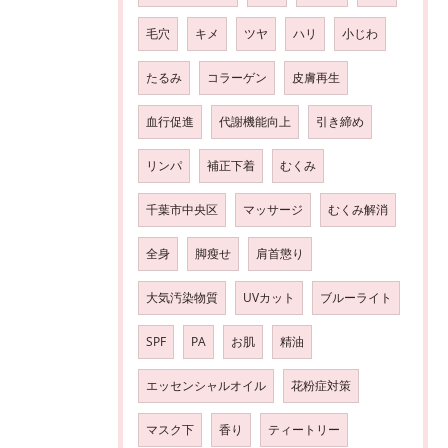
毛穴
キメ
ツヤ
ハリ
小じわ
たるみ
コラーゲン
皮膚再生
血行促進
代謝機能向上
引き締め
リンパ
補正下着
むくみ
千葉市中央区
マッサージ
むくみ解消
全身
脚瘦せ
肩首懲り
大気汚染物質
UVカット
ブルーライト
SPF
PA
お肌
精油
エッセンシャルオイル
花粉症対策
マスク下
香り
ティートリー