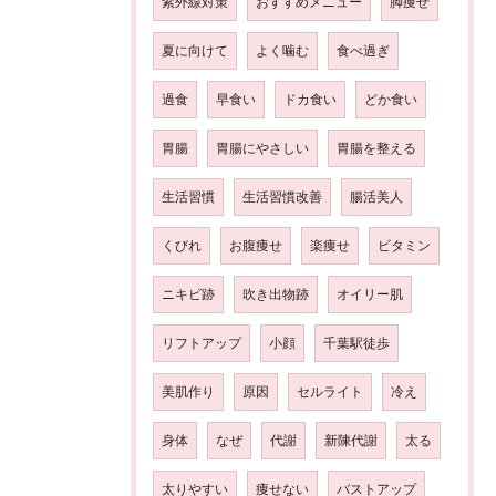
紫外線対策
おすすめメニュー
脚痩せ
夏に向けて
よく噛む
食べ過ぎ
過食
早食い
ドカ食い
どか食い
胃腸
胃腸にやさしい
胃腸を整える
生活習慣
生活習慣改善
腸活美人
くびれ
お腹痩せ
楽痩せ
ビタミン
ニキビ跡
吹き出物跡
オイリー肌
リフトアップ
小顔
千葉駅徒歩
美肌作り
原因
セルライト
冷え
身体
なぜ
代謝
新陳代謝
太る
太りやすい
痩せない
バストアップ