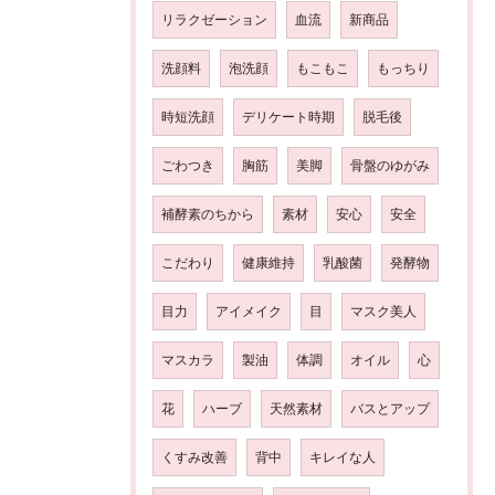
リラクゼーション
血流
新商品
洗顔料
泡洗顔
もこもこ
もっちり
時短洗顔
デリケート時期
脱毛後
ごわつき
胸筋
美脚
骨盤のゆがみ
補酵素のちから
素材
安心
安全
こだわり
健康維持
乳酸菌
発酵物
目力
アイメイク
目
マスク美人
マスカラ
製油
体調
オイル
心
花
ハーブ
天然素材
バスとアップ
くすみ改善
背中
キレイな人