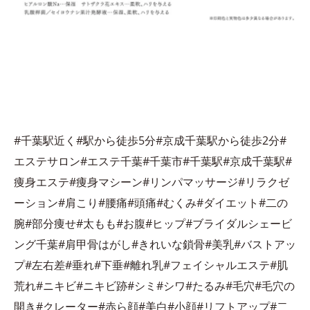
#千葉駅近く#駅から徒歩5分#京成千葉駅から徒歩2分#
エステサロン#エステ千葉#千葉市#千葉駅#京成千葉駅#
痩身エステ#痩身マシーン#リンパマッサージ#リラクゼ
ーション#肩こり#腰痛#頭痛#むくみ#ダイエット#二の
腕#部分痩せ#太もも#お腹#ヒップ#ブライダルシェービ
ング千葉#肩甲骨はがし#きれいな鎖骨#美乳#バストアッ
プ#左右差#垂れ#下垂#離れ乳#フェイシャルエステ#肌
荒れ#ニキビ#ニキビ跡#シミ#シワ#たるみ#毛穴#毛穴の
開き#クレーター#赤ら顔#美白#小顔#リフトアップ#二