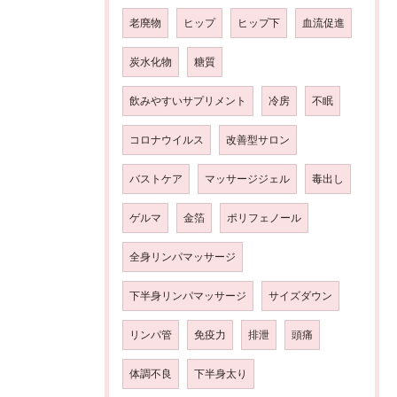
老廃物
ヒップ
ヒップ下
血流促進
炭水化物
糖質
飲みやすいサプリメント
冷房
不眠
コロナウイルス
改善型サロン
バストケア
マッサージジェル
毒出し
ゲルマ
金箔
ポリフェノール
全身リンパマッサージ
下半身リンパマッサージ
サイズダウン
リンパ管
免疫力
排泄
頭痛
体調不良
下半身太り