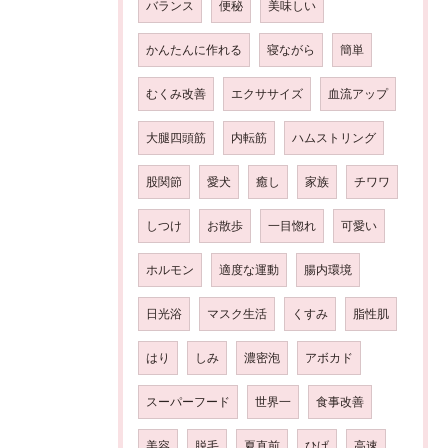
バランス
便秘
美味しい
かんたんに作れる
寝ながら
簡単
むくみ改善
エクササイズ
血流アップ
大腿四頭筋
内転筋
ハムストリング
股関節
愛犬
癒し
家族
チワワ
しつけ
お散歩
一目惚れ
可愛い
ホルモン
適度な運動
腸内環境
日光浴
マスク生活
くすみ
脂性肌
はり
しみ
濃密泡
アボカド
スーパーフード
世界一
食事改善
美容
脱毛
夏直前
ひげ
高速