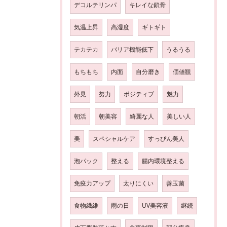
デコルテリンパ
キレイな鎖骨
気温上昇
高湿度
ギトギト
テカテカ
バリア機能低下
うるうる
もちもち
内面
自分磨き
価値観
外見
努力
ポジティブ
魅力
朝活
朝美容
綺麗な人
美しい人
美
スペシャルケア
すっぴん美人
泡パック
整える
腸内環境整える
免疫力アップ
太りにくい
善玉菌
食物繊維
雨の日
UV美容液
継続