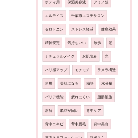
ボディ用
保湿美容液
アミノ酸
エルモイス
千葉市エステサロン
セロトニン
ストレス軽減
健康効果
精神安定
気持ちいい
散歩
朝
ナチュラルメイク
お肌悩み
光
ハリ感アップ
モチモチ
ラメラ構造
角層
美肌になる
秘訣
水分量
バリア機能
疲れにくい
脂肪細胞
溶解
脂肪が固い
背中ケア
背中ニキビ
背中脱毛
背中美白
背中あきファッション
花嫁さん