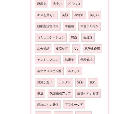
吸着力
洗浄力
ざらつき
キメを整える
笑顔
表情筋
美しい
肌細胞活性作用
幸福感
幸せホルモン
コミュニケーション
貧血
生理痛
水分補給
皮脂ケア
UV
抗酸化作用
アントシアニン
健康美
便秘解消
ネオクロロゲン酸
若々しく
血流が悪い
カンタン
湯船
疲れ
快適
代謝機能アップ
痩せやすい身体
疲れにくい身体
アフターケア