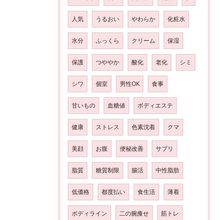
人気
うるおい
やわらか
化粧水
水分
ふっくら
クリーム
保湿
保護
つややか
酸化
老化
シミ
シワ
個室
男性OK
食事
甘いもの
血糖値
ボディエステ
健康
ストレス
色素沈着
クマ
美顔
お腹
便秘改善
サプリ
脂質
糖質制限
腸活
中性脂肪
低価格
都度払い
食生活
薄着
ボディライン
二の腕痩せ
筋トレ