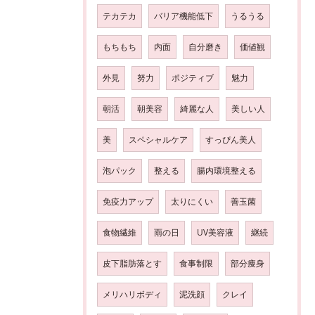
テカテカ
バリア機能低下
うるうる
もちもち
内面
自分磨き
価値観
外見
努力
ポジティブ
魅力
朝活
朝美容
綺麗な人
美しい人
美
スペシャルケア
すっぴん美人
泡パック
整える
腸内環境整える
免疫力アップ
太りにくい
善玉菌
食物繊維
雨の日
UV美容液
継続
皮下脂肪落とす
食事制限
部分痩身
メリハリボディ
泥洗顔
クレイ