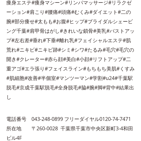
痩身エステ#痩身マシーン#リンパマッサージ#リラクゼ
ーション#肩こり#腰痛#頭痛#むくみ#ダイエット#二の
腕#部分痩せ#太もも#お腹#ヒップ#ブライダルシェービ
ング千葉#肩甲骨はがし#きれいな鎖骨#美乳#バストアッ
プ#左右差#垂れ#下垂#離れ乳#フェイシャルエステ#肌
荒れ#ニキビ#ニキビ跡#シミ#シワ#たるみ#毛穴#毛穴の
開き#クレーター#赤ら顔#美白#小顔#リフトアップ#二
重アゴ#エラ張り#フェイスライン#もちもち美肌#くすみ
#肌細胞#改善#半個室#マンツーマン#学割#u24#千葉駅
脱毛#京成千葉駅脱毛#全身脱毛#脇#腕#脚#背中#結果出
し
電話番号 043-248-0899 フリーダイヤル0120-74-7471
所在地 〒260-0028 千葉県千葉市中央区新町3-4和田
ビル4F