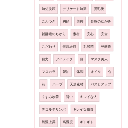
時短洗顔
デリケート時期
脱毛後
ごわつき
胸筋
美脚
骨盤のゆがみ
補酵素のちから
素材
安心
安全
こだわり
健康維持
乳酸菌
発酵物
目力
アイメイク
目
マスク美人
マスカラ
製油
体調
オイル
心
花
ハーブ
天然素材
バスとアップ
くすみ改善
背中
キレイな人
デコルテリンパ
キレイな鎖骨
気温上昇
高湿度
ギトギト