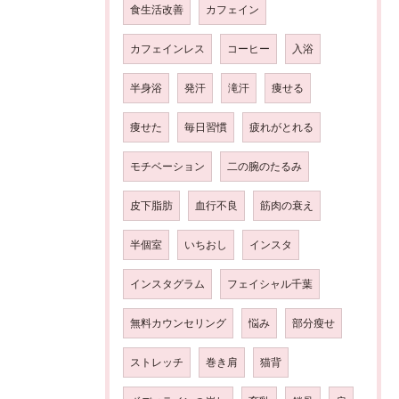
食生活改善
カフェイン
カフェインレス
コーヒー
入浴
半身浴
発汗
滝汗
痩せる
痩せた
毎日習慣
疲れがとれる
モチベーション
二の腕のたるみ
皮下脂肪
血行不良
筋肉の衰え
半個室
いちおし
インスタ
インスタグラム
フェイシャル千葉
無料カウンセリング
悩み
部分瘦せ
ストレッチ
巻き肩
猫背