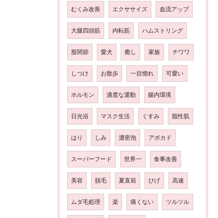
むくみ改善
エクササイズ
血流アップ
大腿四頭筋
内転筋
ハムストリング
股関節
愛犬
癒し
家族
チワワ
しつけ
お散歩
一目惚れ
可愛い
ホルモン
適度な運動
腸内環境
日光浴
マスク生活
くすみ
脂性肌
はり
しみ
濃密泡
アボカド
スーパーフード
世界一
食事改善
美容
脱毛
夏直前
ひげ
高速
ムダ毛処理
楽
痛くない
ツルツル