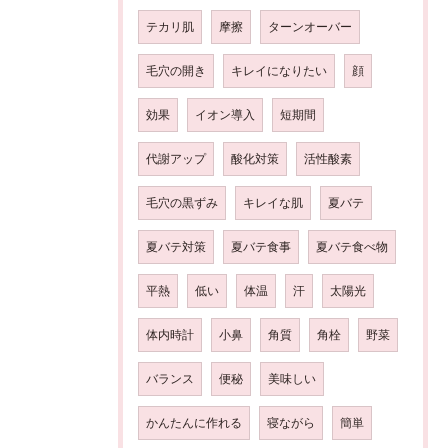
テカリ肌
摩擦
ターンオーバー
毛穴の開き
キレイになりたい
顔
効果
イオン導入
短期間
代謝アップ
酸化対策
活性酸素
毛穴の黒ずみ
キレイな肌
夏バテ
夏バテ対策
夏バテ食事
夏バテ食べ物
平熱
低い
体温
汗
太陽光
体内時計
小鼻
角質
角栓
野菜
バランス
便秘
美味しい
かんたんに作れる
寝ながら
簡単