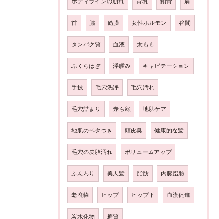
ボディラインの崩れ
育乳
鎖骨
肩
首
脇
筋膜
女性ホルモン
谷間
タンパク質
血液
太もも
ふくらはぎ
浮腫み
キャビテーション
手技
毛穴洗浄
毛穴汚れ
毛穴詰まり
赤ら顔
地肌ケア
地肌のベタつき
頭皮臭
健康的な髪
毛穴の皮脂汚れ
ボリュームアップ
ふんわり
美人髪
脂肪
内臓脂肪
老廃物
ヒップ
ヒップ下
血流促進
炭水化物
糖質