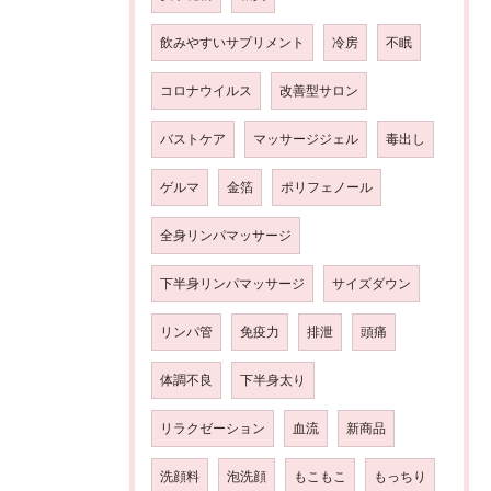
飲みやすいサプリメント
冷房
不眠
コロナウイルス
改善型サロン
バストケア
マッサージジェル
毒出し
ゲルマ
金箔
ポリフェノール
全身リンパマッサージ
下半身リンパマッサージ
サイズダウン
リンパ管
免疫力
排泄
頭痛
体調不良
下半身太り
リラクゼーション
血流
新商品
洗顔料
泡洗顔
もこもこ
もっちり