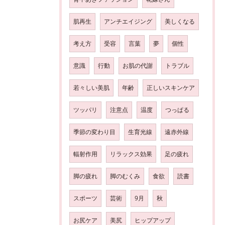
肌再生
アンチエイジング
美しくなる
考え方
受容
言葉
夢
個性
意識
行動
お肌の代謝
トラブル
若々しい美肌
年齢
正しいスキンケア
ツッパリ
注意点
温度
つっぱる
季節の変わり目
生育光線
遠赤外線
輻射作用
リラックス効果
足の疲れ
脚の疲れ
脚のむくみ
食欲
読書
スポーツ
芸術
9月
秋
お尻ケア
美尻
ヒップアップ