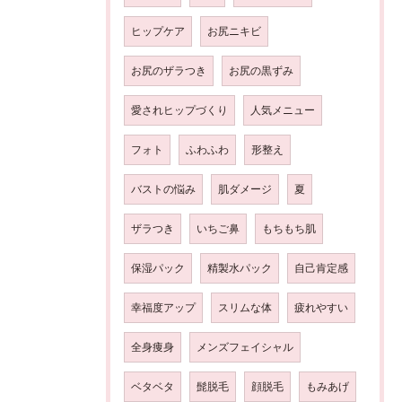
ヒップケア
お尻ニキビ
お尻のザラつき
お尻の黒ずみ
愛されヒップづくり
人気メニュー
フォト
ふわふわ
形整え
バストの悩み
肌ダメージ
夏
ザラつき
いちご鼻
もちもち肌
保湿パック
精製水パック
自己肯定感
幸福度アップ
スリムな体
疲れやすい
全身痩身
メンズフェイシャル
ベタベタ
髭脱毛
顔脱毛
もみあげ