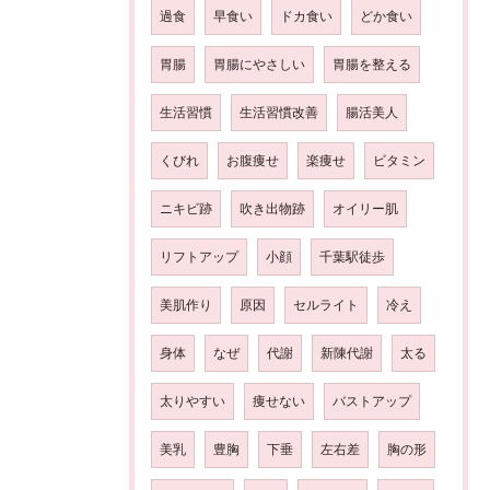
過食
早食い
ドカ食い
どか食い
胃腸
胃腸にやさしい
胃腸を整える
生活習慣
生活習慣改善
腸活美人
くびれ
お腹痩せ
楽痩せ
ビタミン
ニキビ跡
吹き出物跡
オイリー肌
リフトアップ
小顔
千葉駅徒歩
美肌作り
原因
セルライト
冷え
身体
なぜ
代謝
新陳代謝
太る
太りやすい
痩せない
バストアップ
美乳
豊胸
下垂
左右差
胸の形