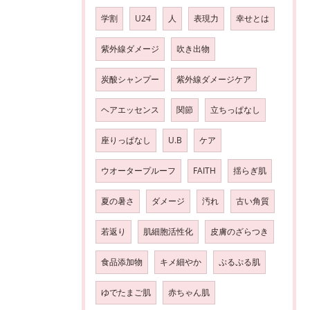
学割
U24
人
表現力
幸せとは
紫外線ダメージ
吹き出物
炭酸シャンプー
紫外線ダメージケア
ヘアエッセンス
関節
立ちっぱなし
座りっぱなし
U.B
ケア
ウオータープルーフ
FAITH
揺らぎ肌
夏の暑さ
ダメージ
汚れ
古い角質
若返り
肌細胞活性化
皮膚のざらつき
食品添加物
キメ細やか
ぷるぷる肌
ゆでたまご肌
赤ちゃん肌