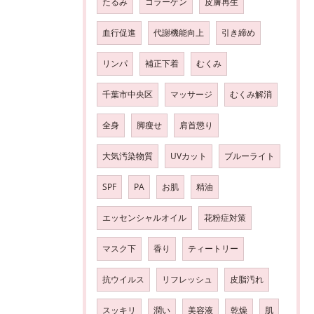
たるみ
コラーゲン
皮膚再生
血行促進
代謝機能向上
引き締め
リンパ
補正下着
むくみ
千葉市中央区
マッサージ
むくみ解消
全身
脚瘦せ
肩首懲り
大気汚染物質
UVカット
ブルーライト
SPF
PA
お肌
精油
エッセンシャルオイル
花粉症対策
マスク下
香り
ティートリー
抗ウイルス
リフレッシュ
皮脂汚れ
スッキリ
潤い
美容液
乾燥
肌