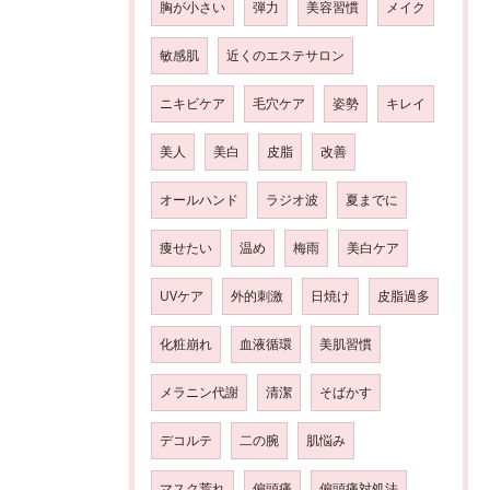
胸が小さい
弾力
美容習慣
メイク
敏感肌
近くのエステサロン
ニキビケア
毛穴ケア
姿勢
キレイ
美人
美白
皮脂
改善
オールハンド
ラジオ波
夏までに
痩せたい
温め
梅雨
美白ケア
UVケア
外的刺激
日焼け
皮脂過多
化粧崩れ
血液循環
美肌習慣
メラニン代謝
清潔
そばかす
デコルテ
二の腕
肌悩み
マスク荒れ
偏頭痛
偏頭痛対処法