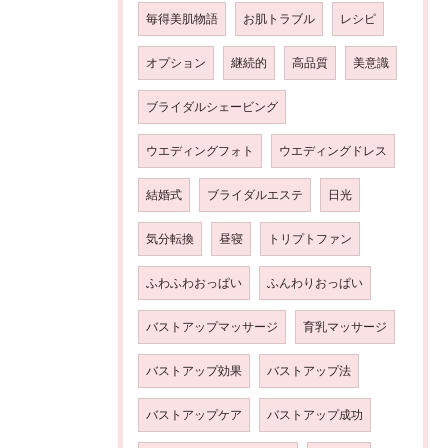
毎得美肌物語
お肌トラブル
レシピ
オプション
継続的
高品質
美意識
ブライダルシェービング
ウエディングフォト
ウエディングドレス
結婚式
ブライダルエステ
日光
気分転換
昼寝
トリプトファン
ふわふわおっぱい
ふんわりおっぱい
バストアップマッサージ
育乳マッサージ
バストアップ効果
バストアップ法
バストアップケア
バストアップ成功