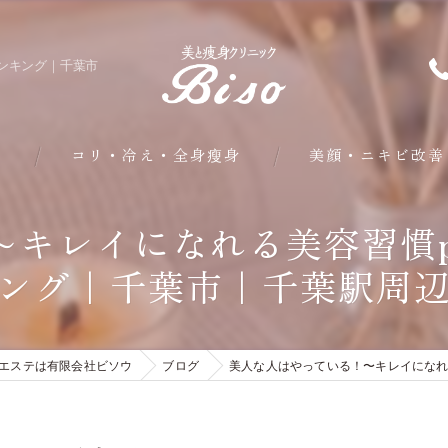
ランキング｜千葉市
問
コリ・冷え・全身瘦身
美顔・ニキビ改善
部分・下半身瘦身
キレイになれる美容習慣pa
ング｜千葉市｜千葉駅周
皮下脂肪・内臓脂肪瘦身
クールシェイプ部分瘦身
エステは有限会社ビソウ
ブログ
美人な人はやっている！〜キレイになれる