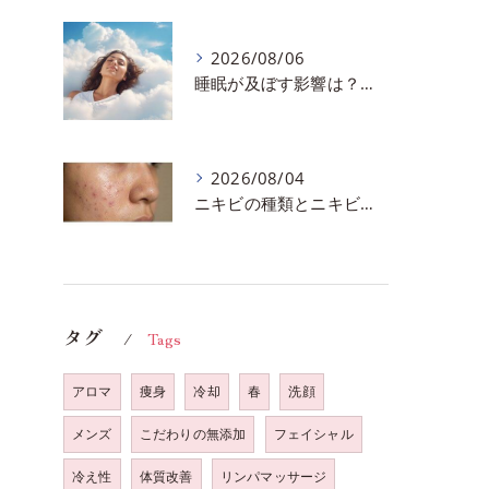
2026/08/06
睡眠が及ぼす影響は？千葉市おすすめメニュー全身リンパマッサージで全身スッキリ♪
2026/08/04
ニキビの種類とニキビを作らないスキンケア方法♪千葉市中央区フェイシャルエステサロン
タグ
Tags
アロマ
痩身
冷却
春
洗顔
メンズ
こだわりの無添加
フェイシャル
冷え性
体質改善
リンパマッサージ