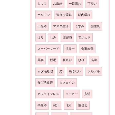
しつけ
お散歩
一目惚れ
可愛い
ホルモン
適度な運動
腸内環境
日光浴
マスク生活
くすみ
脂性肌
はり
しみ
濃密泡
アボカド
スーパーフード
世界一
食事改善
美容
脱毛
夏直前
ひげ
高速
ムダ毛処理
楽
痛くない
ツルツル
食生活改善
カフェイン
カフェインレス
コーヒー
入浴
半身浴
発汗
滝汗
痩せる