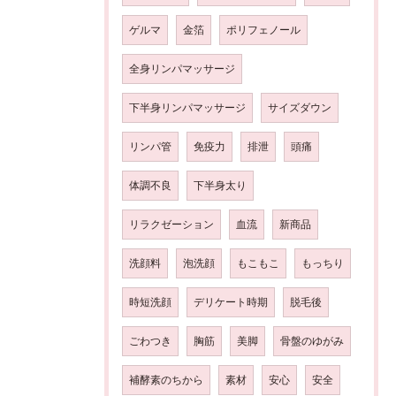
ゲルマ
金箔
ポリフェノール
全身リンパマッサージ
下半身リンパマッサージ
サイズダウン
リンパ管
免疫力
排泄
頭痛
体調不良
下半身太り
リラクゼーション
血流
新商品
洗顔料
泡洗顔
もこもこ
もっちり
時短洗顔
デリケート時期
脱毛後
ごわつき
胸筋
美脚
骨盤のゆがみ
補酵素のちから
素材
安心
安全