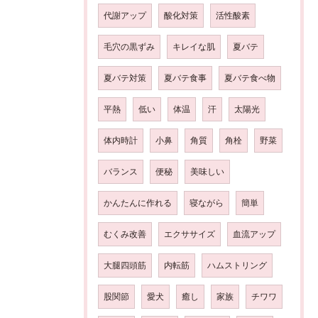
代謝アップ
酸化対策
活性酸素
毛穴の黒ずみ
キレイな肌
夏バテ
夏バテ対策
夏バテ食事
夏バテ食べ物
平熱
低い
体温
汗
太陽光
体内時計
小鼻
角質
角栓
野菜
バランス
便秘
美味しい
かんたんに作れる
寝ながら
簡単
むくみ改善
エクササイズ
血流アップ
大腿四頭筋
内転筋
ハムストリング
股関節
愛犬
癒し
家族
チワワ