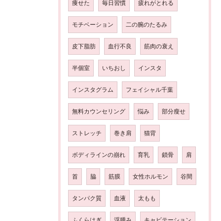
痩せた
毎日習慣
疲れがとれる
モチベーション
二の腕のたるみ
皮下脂肪
血行不良
筋肉の衰え
半個室
いちおし
インスタ
インスタグラム
フェイシャル千葉
無料カウンセリング
悩み
部分瘦せ
ストレッチ
巻き肩
猫背
ボディラインの崩れ
育乳
鎖骨
肩
首
脇
筋膜
女性ホルモン
谷間
タンパク質
血液
太もも
ふくらはぎ
浮腫み
キャビテーション