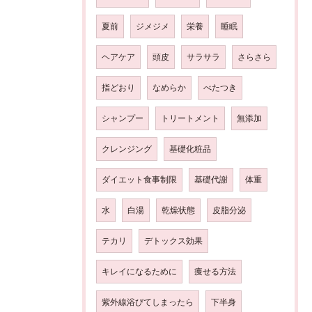
夏前
ジメジメ
栄養
睡眠
ヘアケア
頭皮
サラサラ
さらさら
指どおり
なめらか
べたつき
シャンプー
トリートメント
無添加
クレンジング
基礎化粧品
ダイエット食事制限
基礎代謝
体重
水
白湯
乾燥状態
皮脂分泌
テカリ
デトックス効果
キレイになるために
痩せる方法
紫外線浴びてしまったら
下半身