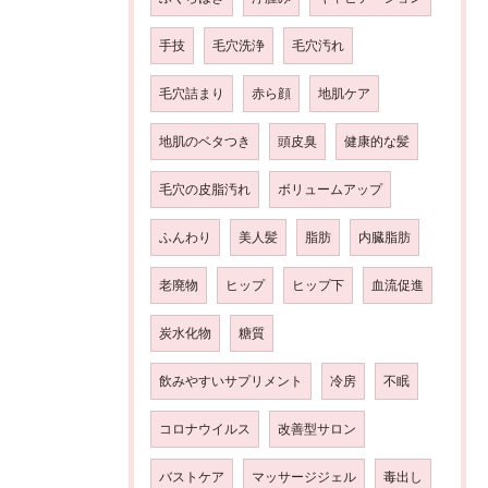
手技
毛穴洗浄
毛穴汚れ
毛穴詰まり
赤ら顔
地肌ケア
地肌のベタつき
頭皮臭
健康的な髪
毛穴の皮脂汚れ
ボリュームアップ
ふんわり
美人髪
脂肪
内臓脂肪
老廃物
ヒップ
ヒップ下
血流促進
炭水化物
糖質
飲みやすいサプリメント
冷房
不眠
コロナウイルス
改善型サロン
バストケア
マッサージジェル
毒出し