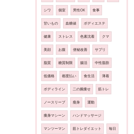
シワ
個室
男性OK
食事
甘いもの
血糖値
ボディエステ
健康
ストレス
色素沈着
クマ
美顔
お腹
便秘改善
サプリ
脂質
糖質制限
腸活
中性脂肪
低価格
都度払い
食生活
薄着
ボディライン
二の腕痩せ
筋トレ
ノースリーブ
瘦身
運動
痩身マシーン
ハンドマッサージ
マンツーマン
筋トレダイエット
毎日