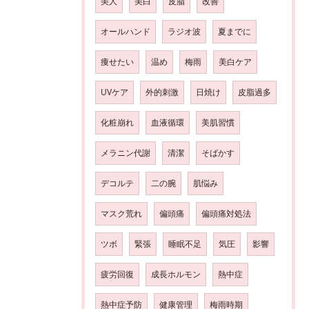
美人
美白
皮脂
改善
オールハンド
ラジオ波
夏までに
痩せたい
温め
梅雨
美白ケア
UVケア
外的刺激
日焼け
皮脂過多
化粧崩れ
血液循環
美肌習慣
メラニン代謝
清潔
そばかす
デコルテ
二の腕
肌悩み
マスク荒れ
偏頭痛
偏頭痛対処法
ツボ
緊張
睡眠不足
気圧
影響
疲労回復
成長ホルモン
熱中症
熱中症予防
健康管理
梅雨時期