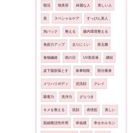
朝活
朝美容
綺麗な人
美しい人
美
スペシャルケア
すっぴん美人
泡パック
整える
腸内環境整える
免疫力アップ
太りにくい
善玉菌
食物繊維
雨の日
UV美容液
継続
皮下脂肪落とす
食事制限
部分痩身
メリハリボディ
泥洗顔
クレイ
吸着力
洗浄力
ざらつき
キメを整える
笑顔
表情筋
美しい
肌細胞活性作用
幸福感
幸せホルモン