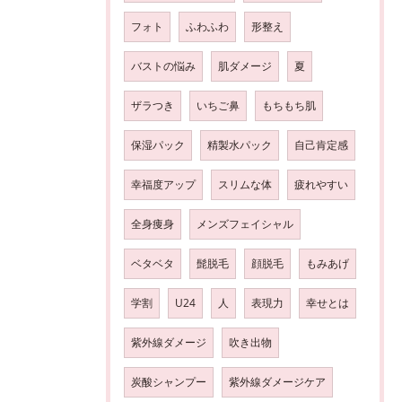
フォト
ふわふわ
形整え
バストの悩み
肌ダメージ
夏
ザラつき
いちご鼻
もちもち肌
保湿パック
精製水パック
自己肯定感
幸福度アップ
スリムな体
疲れやすい
全身痩身
メンズフェイシャル
ベタベタ
髭脱毛
顔脱毛
もみあげ
学割
U24
人
表現力
幸せとは
紫外線ダメージ
吹き出物
炭酸シャンプー
紫外線ダメージケア