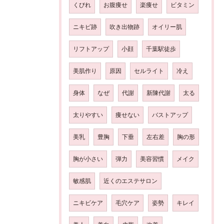
くびれ
お腹痩せ
楽痩せ
ビタミン
ニキビ跡
吹き出物跡
オイリー肌
リフトアップ
小顔
千葉駅徒歩
美肌作り
原因
セルライト
冷え
身体
なぜ
代謝
新陳代謝
太る
太りやすい
痩せない
バストアップ
美乳
豊胸
下垂
左右差
胸の形
胸が小さい
弾力
美容習慣
メイク
敏感肌
近くのエステサロン
ニキビケア
毛穴ケア
姿勢
キレイ