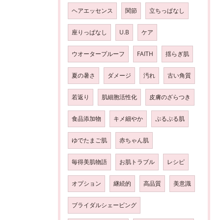
ヘアエッセンス
関節
立ちっぱなし
座りっぱなし
U.B
ケア
ウオータープルーフ
FAITH
揺らぎ肌
夏の暑さ
ダメージ
汚れ
古い角質
若返り
肌細胞活性化
皮膚のざらつき
食品添加物
キメ細やか
ぷるぷる肌
ゆでたまご肌
赤ちゃん肌
毎得美肌物語
お肌トラブル
レシピ
オプション
継続的
高品質
美意識
ブライダルシェービング