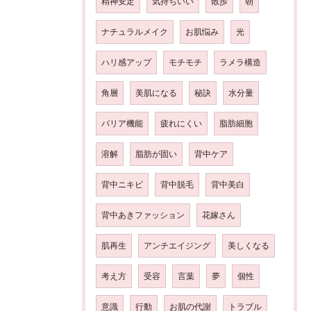
精神安定
気持ちいい
散歩
朝
ナチュラルメイク
お肌悩み
光
ハリ感アップ
モチモチ
ラメラ構造
角層
美肌になる
秘訣
水分量
バリア機能
疲れにくい
脂肪細胞
溶解
脂肪が固い
背中ケア
背中ニキビ
背中脱毛
背中美白
背中あきファッション
花嫁さん
肌再生
アンチエイジング
美しくなる
考え方
受容
言葉
夢
個性
意識
行動
お肌の代謝
トラブル