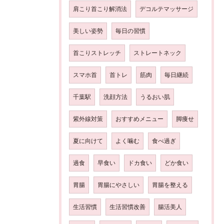
肩こり首こり解消法
デコルテマッサージ
美しい姿勢
毎日の習慣
首こりストレッチ
ストレートネック
スマホ首
首トレ
筋肉
毎日継続
千葉駅
洗顔方法
うるおい肌
紫外線対策
おすすめメニュー
脚痩せ
夏に向けて
よく噛む
食べ過ぎ
過食
早食い
ドカ食い
どか食い
胃腸
胃腸にやさしい
胃腸を整える
生活習慣
生活習慣改善
腸活美人