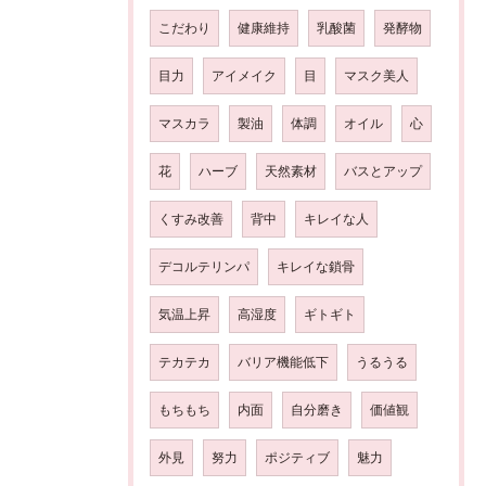
こだわり
健康維持
乳酸菌
発酵物
目力
アイメイク
目
マスク美人
マスカラ
製油
体調
オイル
心
花
ハーブ
天然素材
バスとアップ
くすみ改善
背中
キレイな人
デコルテリンパ
キレイな鎖骨
気温上昇
高湿度
ギトギト
テカテカ
バリア機能低下
うるうる
もちもち
内面
自分磨き
価値観
外見
努力
ポジティブ
魅力