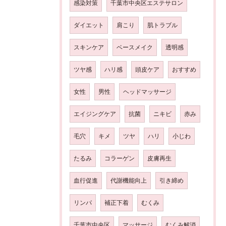
感染対策
千葉市中央区エステサロン
ダイエット
肩こり
肌トラブル
スキンケア
ベースメイク
透明感
ツヤ感
ハリ感
頭皮ケア
おすすめ
女性
男性
ヘッドマッサージ
エイジングケア
抗菌
ニキビ
赤み
毛穴
キメ
ツヤ
ハリ
小じわ
たるみ
コラーゲン
皮膚再生
血行促進
代謝機能向上
引き締め
リンパ
補正下着
むくみ
千葉市中央区
マッサージ
むくみ解消