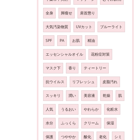
全身
脚瘦せ
肩首懲り
大気汚染物質
UVカット
ブルーライト
SPF
PA
お肌
精油
エッセンシャルオイル
花粉症対策
マスク下
香り
ティートリー
抗ウイルス
リフレッシュ
皮脂汚れ
スッキリ
潤い
美容液
乾燥
肌
人気
うるおい
やわらか
化粧水
水分
ふっくら
クリーム
保湿
保護
つややか
酸化
老化
シミ