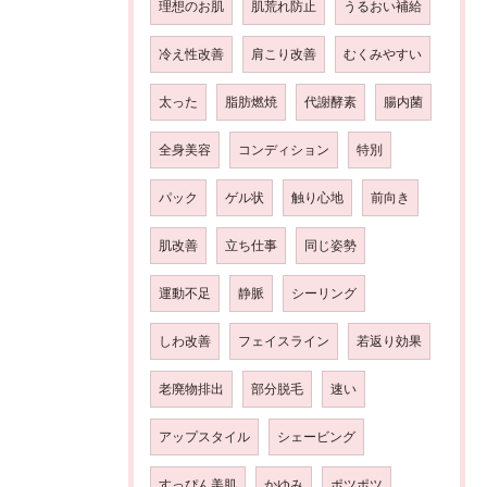
理想のお肌
肌荒れ防止
うるおい補給
冷え性改善
肩こり改善
むくみやすい
太った
脂肪燃焼
代謝酵素
腸内菌
全身美容
コンディション
特別
パック
ゲル状
触り心地
前向き
肌改善
立ち仕事
同じ姿勢
運動不足
静脈
シーリング
しわ改善
フェイスライン
若返り効果
老廃物排出
部分脱毛
速い
アップスタイル
シェービング
すっぴん美肌
かゆみ
ポツポツ