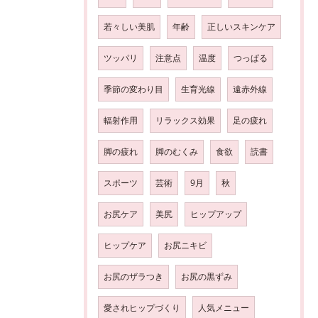
若々しい美肌
年齢
正しいスキンケア
ツッパリ
注意点
温度
つっぱる
季節の変わり目
生育光線
遠赤外線
輻射作用
リラックス効果
足の疲れ
脚の疲れ
脚のむくみ
食欲
読書
スポーツ
芸術
9月
秋
お尻ケア
美尻
ヒップアップ
ヒップケア
お尻ニキビ
お尻のザラつき
お尻の黒ずみ
愛されヒップづくり
人気メニュー