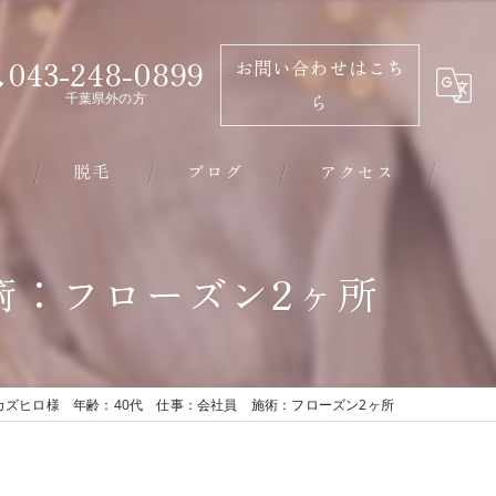
043-248-0899
お問い合わせはこち
千葉県外の方
ら
脱毛
ブログ
アクセス
千葉市のエステ･有限会社ビソウの口コミ情報
術：フローズン2ヶ所
千葉市のエステ･有限会社ビソウの評判
千葉市のエステ･有限会社ビソウのお客様の声
カズヒロ様 年齢：40代 仕事：会社員 施術：フローズン2ヶ所