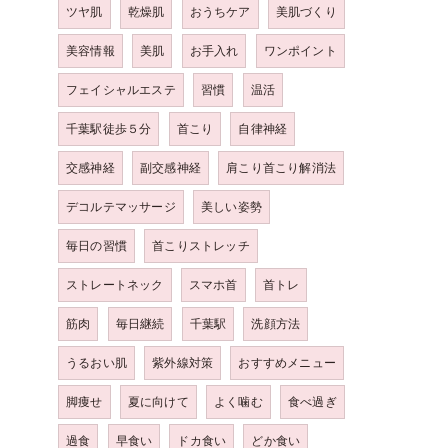
ツヤ肌
乾燥肌
おうちケア
美肌づくり
美容情報
美肌
お手入れ
ワンポイント
フェイシャルエステ
習慣
温活
千葉駅徒歩５分
首こり
自律神経
交感神経
副交感神経
肩こり首こり解消法
デコルテマッサージ
美しい姿勢
毎日の習慣
首こりストレッチ
ストレートネック
スマホ首
首トレ
筋肉
毎日継続
千葉駅
洗顔方法
うるおい肌
紫外線対策
おすすめメニュー
脚痩せ
夏に向けて
よく噛む
食べ過ぎ
過食
早食い
ドカ食い
どか食い