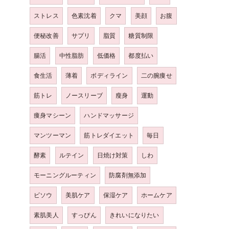
ストレス
色素沈着
クマ
美顔
お腹
便秘改善
サプリ
脂質
糖質制限
腸活
中性脂肪
低価格
都度払い
食生活
薄着
ボディライン
二の腕痩せ
筋トレ
ノースリーブ
瘦身
運動
痩身マシーン
ハンドマッサージ
マンツーマン
筋トレダイエット
毎日
酵素
ルテイン
日焼け対策
しわ
モーニングルーティン
防腐剤無添加
ビソウ
美肌ケア
保湿ケア
ホームケア
素肌美人
すっぴん
きれいになりたい