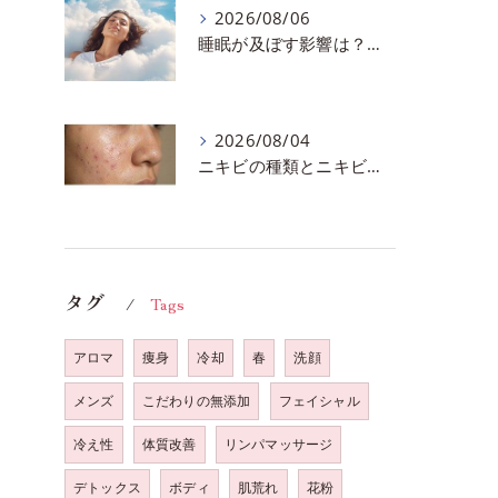
2026/08/06
睡眠が及ぼす影響は？千葉市おすすめメニュー全身リンパマッサージで全身スッキリ♪
2026/08/04
ニキビの種類とニキビを作らないスキンケア方法♪千葉市中央区フェイシャルエステサロン
タグ
Tags
アロマ
痩身
冷却
春
洗顔
メンズ
こだわりの無添加
フェイシャル
冷え性
体質改善
リンパマッサージ
デトックス
ボディ
肌荒れ
花粉