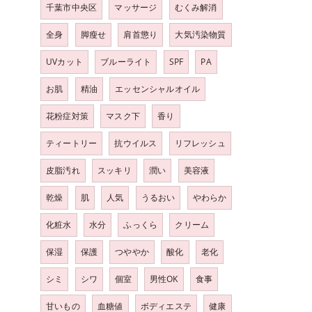
千葉市中央区
マッサージ
むくみ解消
全身
脚瘦せ
肩首懲り
大気汚染物質
UVカット
ブルーライト
SPF
PA
お肌
精油
エッセンシャルオイル
花粉症対策
マスク下
香り
ティートリー
抗ウイルス
リフレッシュ
皮脂汚れ
スッキリ
潤い
美容液
乾燥
肌
人気
うるおい
やわらか
化粧水
水分
ふっくら
クリーム
保湿
保護
つややか
酸化
老化
シミ
シワ
個室
男性OK
食事
甘いもの
血糖値
ボディエステ
健康