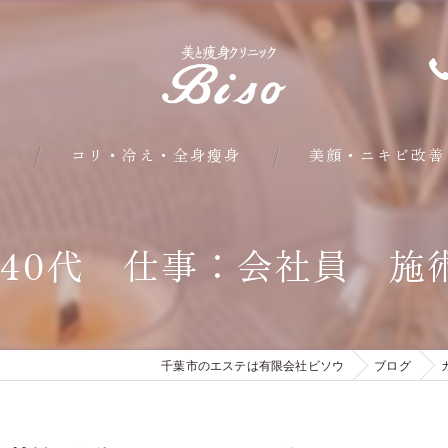
問
コリ・冷え・全身瘦身
美顔・ニキビ改善
部分・下半身瘦身
40代 仕事：会社員 施
皮下脂肪・内臓脂肪瘦身
クールシェイプ部分瘦身
千葉市のエステは有限会社ビソウ
ブログ