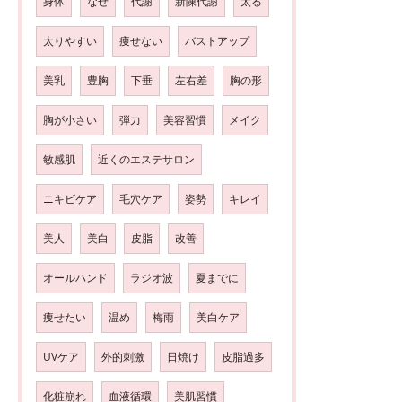
身体
なぜ
代謝
新陳代謝
太る
太りやすい
痩せない
バストアップ
美乳
豊胸
下垂
左右差
胸の形
胸が小さい
弾力
美容習慣
メイク
敏感肌
近くのエステサロン
ニキビケア
毛穴ケア
姿勢
キレイ
美人
美白
皮脂
改善
オールハンド
ラジオ波
夏までに
痩せたい
温め
梅雨
美白ケア
UVケア
外的刺激
日焼け
皮脂過多
化粧崩れ
血液循環
美肌習慣