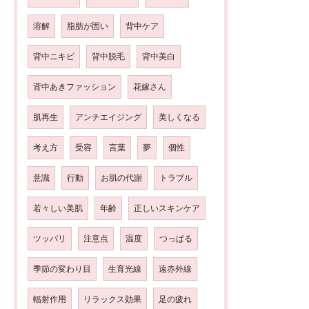
溶解
脂肪が固い
背中ケア
背中ニキビ
背中脱毛
背中美白
背中あきファッション
花嫁さん
肌再生
アンチエイジング
美しくなる
考え方
受容
言葉
夢
個性
意識
行動
お肌の代謝
トラブル
若々しい美肌
年齢
正しいスキンケア
ツッパリ
注意点
温度
つっぱる
季節の変わり目
生育光線
遠赤外線
輻射作用
リラックス効果
足の疲れ