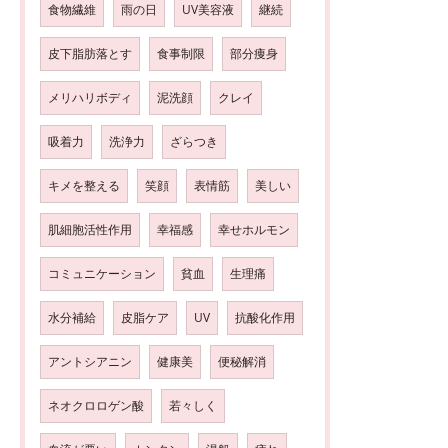
食物繊維
雨の日
UV美容液
継続
皮下脂肪落とす
食事制限
部分痩身
メリハリボディ
泥洗顔
クレイ
吸着力
洗浄力
ざらつき
キメを整える
笑顔
表情筋
美しい
肌細胞活性作用
幸福感
幸せホルモン
コミュニケーション
貧血
生理痛
水分補給
皮脂ケア
UV
抗酸化作用
アントシアニン
健康美
便秘解消
ネオクロロゲン酸
若々しく