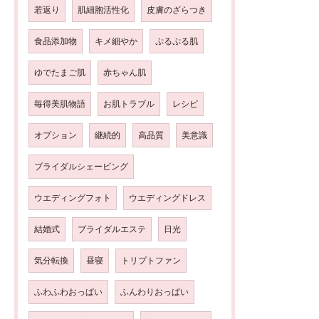
若返り
肌細胞活性化
皮膚のざらつき
食品添加物
キメ細やか
ぷるぷる肌
ゆでたまご肌
赤ちゃん肌
毎得美肌物語
お肌トラブル
レシピ
オプション
継続的
高品質
美意識
ブライダルシェービング
ウエディングフォト
ウエディングドレス
結婚式
ブライダルエステ
日光
気分転換
昼寝
トリプトファン
ふわふわおっぱい
ふんわりおっぱい