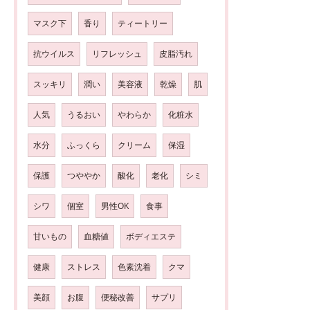
マスク下
香り
ティートリー
抗ウイルス
リフレッシュ
皮脂汚れ
スッキリ
潤い
美容液
乾燥
肌
人気
うるおい
やわらか
化粧水
水分
ふっくら
クリーム
保湿
保護
つややか
酸化
老化
シミ
シワ
個室
男性OK
食事
甘いもの
血糖値
ボディエステ
健康
ストレス
色素沈着
クマ
美顔
お腹
便秘改善
サプリ