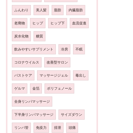
ふんわり
美人髪
脂肪
内臓脂肪
老廃物
ヒップ
ヒップ下
血流促進
炭水化物
糖質
飲みやすいサプリメント
冷房
不眠
コロナウイルス
改善型サロン
バストケア
マッサージジェル
毒出し
ゲルマ
金箔
ポリフェノール
全身リンパマッサージ
下半身リンパマッサージ
サイズダウン
リンパ管
免疫力
排泄
頭痛