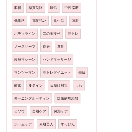
脂質
糖質制限
腸活
中性脂肪
低価格
都度払い
食生活
薄着
ボディライン
二の腕痩せ
筋トレ
ノースリーブ
瘦身
運動
痩身マシーン
ハンドマッサージ
マンツーマン
筋トレダイエット
毎日
酵素
ルテイン
日焼け対策
しわ
モーニングルーティン
防腐剤無添加
ビソウ
美肌ケア
保湿ケア
ホームケア
素肌美人
すっぴん