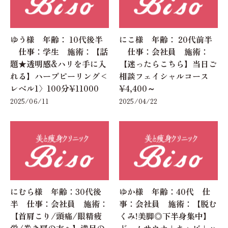
ゆう様 年齢： 10代後半
にこ様 年齢： 20代前半
仕事：学生 施術：【話
仕事：会社員 施術：
題★透明感&ハリを手に入
【迷ったらこちら】当日ご
れる】ハーブピーリング<
相談フェイシャルコース
レベル1〉100分¥11000
¥4,400～
2025/06/11
2025/04/22
にむら様 年齢：30代後
ゆか様 年齢：40代 仕
半 仕事：会社員 施術：
事：会社員 施術：【脱む
【首肩こり/頭痛/眼精疲
くみ!美脚◎下半身集中】
労/巻き肩の方へ】満足の
ドームサウナ+キャビ+ハ