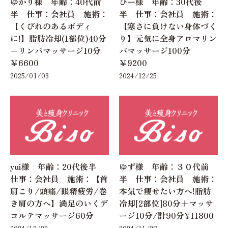
ゆかり様 年齢：40代前
ひー様 年齢：30代後
半 仕事：会社員 施術：
半 仕事：会社員 施術：
【くびれのあるボディ
【寒さに負けない身体づく
に!】脂肪冷却(1部位)40分
り】元気に全身アロマリン
+リンパマッサージ10分
パマッサージ100分
￥6600
￥9200
2025/01/03
2024/12/25
yui様 年齢：20代後半
ゆず様 年齢：３０代前
仕事：会社員 施術：【首
半 仕事：会社員 施術：
肩こり/頭痛/眼精疲労/巻
本気で痩せたい方へ!脂肪
き肩の方へ】満足のいくデ
冷却[2部位]80分＋マッサ
コルテマッサージ60分
ージ10分/計90分¥11800