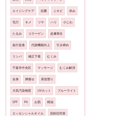
エイジングケア
抗菌
ニキビ
赤み
毛穴
キメ
ツヤ
ハリ
小じわ
たるみ
コラーゲン
皮膚再生
血行促進
代謝機能向上
引き締め
リンパ
補正下着
むくみ
千葉市中央区
マッサージ
むくみ解消
全身
脚瘦せ
肩首懲り
大気汚染物質
UVカット
ブルーライト
SPF
PA
お肌
精油
エッセンシャルオイル
花粉症対策