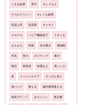
くすみ改善
背中
キレイな人
デコルテリンパ
キレイな鎖骨
気温上昇
高湿度
ギトギト
テカテカ
バリア機能低下
うるうる
もちもち
内面
自分磨き
価値観
外見
努力
ポジティブ
魅力
朝活
朝美容
綺麗な人
美しい人
美
スペシャルケア
すっぴん美人
泡パック
整える
腸内環境整える
免疫力アップ
太りにくい
善玉菌