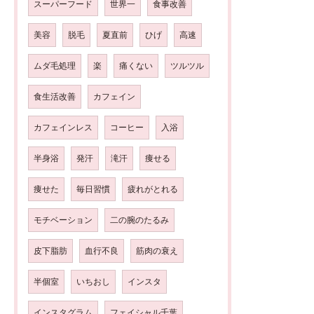
スーパーフード
世界一
食事改善
美容
脱毛
夏直前
ひげ
高速
ムダ毛処理
楽
痛くない
ツルツル
食生活改善
カフェイン
カフェインレス
コーヒー
入浴
半身浴
発汗
滝汗
痩せる
痩せた
毎日習慣
疲れがとれる
モチベーション
二の腕のたるみ
皮下脂肪
血行不良
筋肉の衰え
半個室
いちおし
インスタ
インスタグラム
フェイシャル千葉