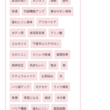
血流が悪い
カンタン
湯船
疲れ
快適
代謝機能アップ
痩せやすい身体
疲れにくい身体
アフターケア
ボディ用
保湿美容液
アミノ酸
エルモイス
千葉市エステサロン
セロトニン
ストレス軽減
健康効果
精神安定
気持ちいい
散歩
朝
ナチュラルメイク
お肌悩み
光
ハリ感アップ
モチモチ
ラメラ構造
角層
美肌になる
秘訣
水分量
バリア機能
疲れにくい
脂肪細胞