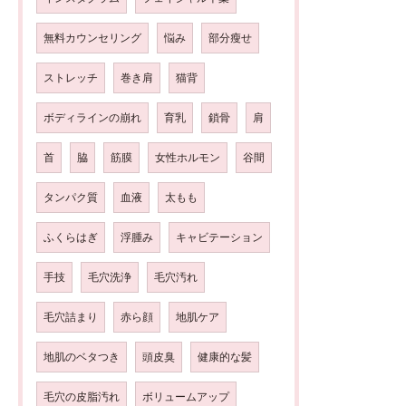
無料カウンセリング
悩み
部分瘦せ
ストレッチ
巻き肩
猫背
ボディラインの崩れ
育乳
鎖骨
肩
首
脇
筋膜
女性ホルモン
谷間
タンパク質
血液
太もも
ふくらはぎ
浮腫み
キャビテーション
手技
毛穴洗浄
毛穴汚れ
毛穴詰まり
赤ら顔
地肌ケア
地肌のベタつき
頭皮臭
健康的な髪
毛穴の皮脂汚れ
ボリュームアップ