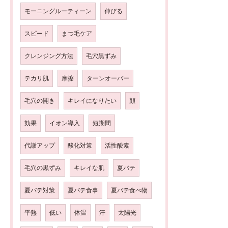
モーニングルーティーン
伸びる
スピード
まつ毛ケア
クレンジング方法
毛穴黒ずみ
テカリ肌
摩擦
ターンオーバー
毛穴の開き
キレイになりたい
顔
効果
イオン導入
短期間
代謝アップ
酸化対策
活性酸素
毛穴の黒ずみ
キレイな肌
夏バテ
夏バテ対策
夏バテ食事
夏バテ食べ物
平熱
低い
体温
汗
太陽光