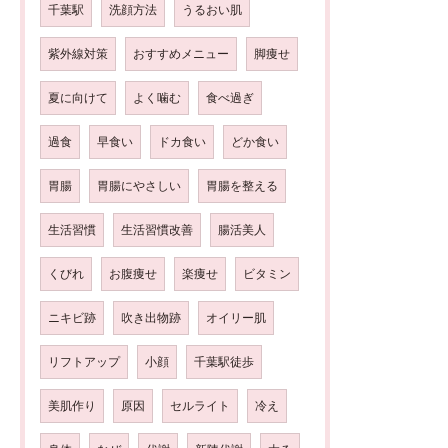
千葉駅
洗顔方法
うるおい肌
紫外線対策
おすすめメニュー
脚痩せ
夏に向けて
よく噛む
食べ過ぎ
過食
早食い
ドカ食い
どか食い
胃腸
胃腸にやさしい
胃腸を整える
生活習慣
生活習慣改善
腸活美人
くびれ
お腹痩せ
楽痩せ
ビタミン
ニキビ跡
吹き出物跡
オイリー肌
リフトアップ
小顔
千葉駅徒歩
美肌作り
原因
セルライト
冷え