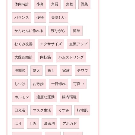
体内時計
小鼻
角質
角栓
野菜
バランス
便秘
美味しい
かんたんに作れる
寝ながら
簡単
むくみ改善
エクササイズ
血流アップ
大腿四頭筋
内転筋
ハムストリング
股関節
愛犬
癒し
家族
チワワ
しつけ
お散歩
一目惚れ
可愛い
ホルモン
適度な運動
腸内環境
日光浴
マスク生活
くすみ
脂性肌
はり
しみ
濃密泡
アボカド