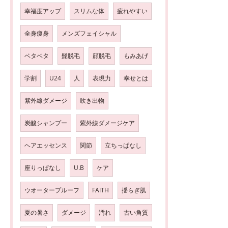
幸福度アップ
スリムな体
疲れやすい
全身痩身
メンズフェイシャル
ベタベタ
髭脱毛
顔脱毛
もみあげ
学割
U24
人
表現力
幸せとは
紫外線ダメージ
吹き出物
炭酸シャンプー
紫外線ダメージケア
ヘアエッセンス
関節
立ちっぱなし
座りっぱなし
U.B
ケア
ウオータープルーフ
FAITH
揺らぎ肌
夏の暑さ
ダメージ
汚れ
古い角質