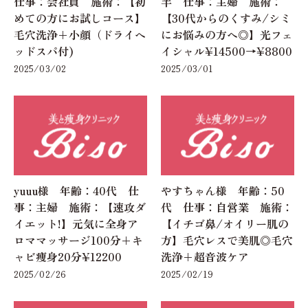
仕事：会社員 施術：【初
半 仕事：主婦 施術：
めての方にお試しコース】
【30代からのくすみ/シミ
毛穴洗浄+小顔（ドライヘ
にお悩みの方へ◎】光フェ
ッドスパ付)
イシャル¥14500→¥8800
2025/03/02
2025/03/01
yuuu様 年齢：40代 仕
やすちゃん様 年齢：50
事：主婦 施術：【速攻ダ
代 仕事：自営業 施術：
イエット!】元気に全身ア
【イチゴ鼻/オイリー肌の
ロママッサージ100分+キ
方】毛穴レスで美肌◎毛穴
ャビ痩身20分¥12200
洗浄+超音波ケア
2025/02/26
2025/02/19