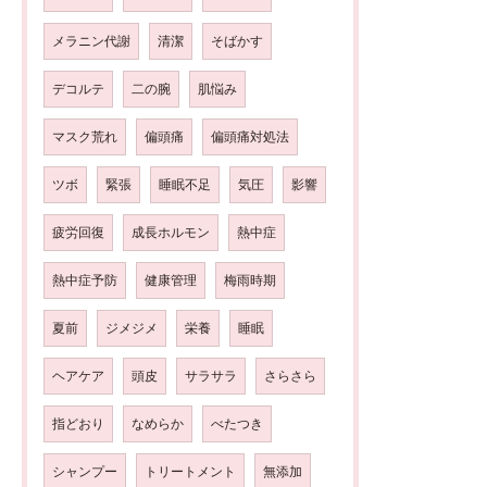
メラニン代謝
清潔
そばかす
デコルテ
二の腕
肌悩み
マスク荒れ
偏頭痛
偏頭痛対処法
ツボ
緊張
睡眠不足
気圧
影響
疲労回復
成長ホルモン
熱中症
熱中症予防
健康管理
梅雨時期
夏前
ジメジメ
栄養
睡眠
ヘアケア
頭皮
サラサラ
さらさら
指どおり
なめらか
べたつき
シャンプー
トリートメント
無添加