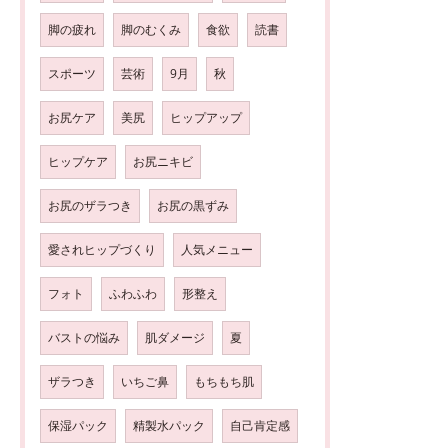
脚の疲れ
脚のむくみ
食欲
読書
スポーツ
芸術
9月
秋
お尻ケア
美尻
ヒップアップ
ヒップケア
お尻ニキビ
お尻のザラつき
お尻の黒ずみ
愛されヒップづくり
人気メニュー
フォト
ふわふわ
形整え
バストの悩み
肌ダメージ
夏
ザラつき
いちご鼻
もちもち肌
保湿パック
精製水パック
自己肯定感