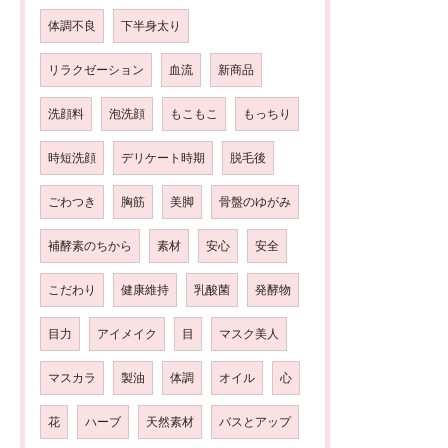
体調不良
下半身太り
リラクゼーション
血流
新商品
洗顔料
泡洗顔
もこもこ
もっちり
時短洗顔
デリケート時期
脱毛後
ごわつき
胸筋
美脚
骨盤のゆがみ
補酵素のちから
素材
安心
安全
こだわり
健康維持
乳酸菌
発酵物
目力
アイメイク
目
マスク美人
マスカラ
製油
体調
オイル
心
花
ハーブ
天然素材
バスとアップ