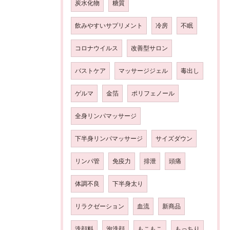
炭水化物
糖質
飲みやすいサプリメント
冷房
不眠
コロナウイルス
改善型サロン
バストケア
マッサージジェル
毒出し
ゲルマ
金箔
ポリフェノール
全身リンパマッサージ
下半身リンパマッサージ
サイズダウン
リンパ管
免疫力
排泄
頭痛
体調不良
下半身太り
リラクゼーション
血流
新商品
洗顔料
泡洗顔
もこもこ
もっちり