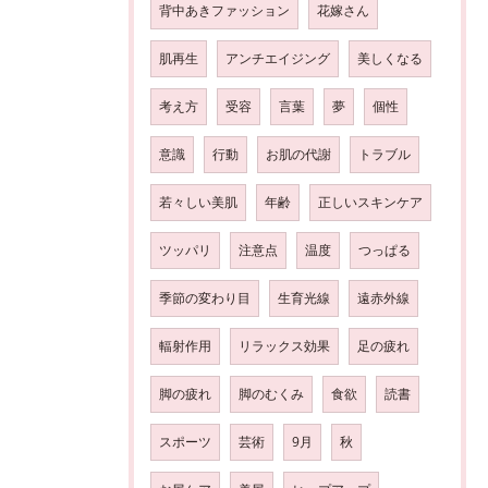
背中あきファッション
花嫁さん
肌再生
アンチエイジング
美しくなる
考え方
受容
言葉
夢
個性
意識
行動
お肌の代謝
トラブル
若々しい美肌
年齢
正しいスキンケア
ツッパリ
注意点
温度
つっぱる
季節の変わり目
生育光線
遠赤外線
輻射作用
リラックス効果
足の疲れ
脚の疲れ
脚のむくみ
食欲
読書
スポーツ
芸術
9月
秋