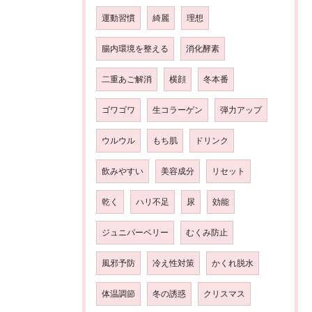
運動習慣
綺麗
理想
腸内環境を整える
消化酵素
二重あご解消
横顔
冬本番
ゴワゴワ
生コラーゲン
弾力アップ
ウルウル
もち肌
ドリンク
飲みやすい
美容成分
リセット
乾く
ハリ不足
尿
効能
ジュニパーベリー
むくみ防止
風邪予防
冷え性対策
かくれ脱水
体温調節
冬の誘惑
クリスマス