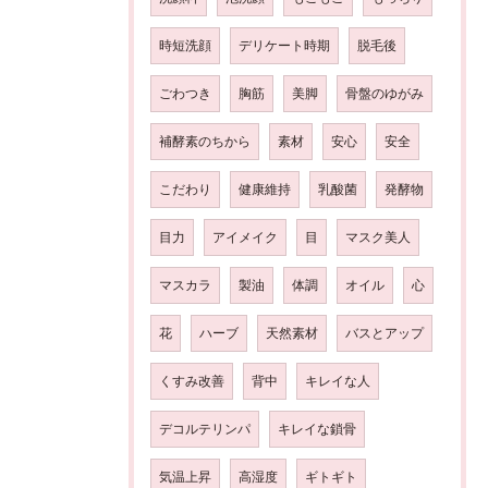
時短洗顔
デリケート時期
脱毛後
ごわつき
胸筋
美脚
骨盤のゆがみ
補酵素のちから
素材
安心
安全
こだわり
健康維持
乳酸菌
発酵物
目力
アイメイク
目
マスク美人
マスカラ
製油
体調
オイル
心
花
ハーブ
天然素材
バスとアップ
くすみ改善
背中
キレイな人
デコルテリンパ
キレイな鎖骨
気温上昇
高湿度
ギトギト