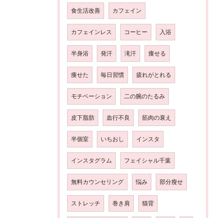
食生活改善
カフェイン
カフェインレス
コーヒー
入浴
半身浴
発汗
滝汗
痩せる
痩せた
毎日習慣
疲れがとれる
モチベーション
二の腕のたるみ
皮下脂肪
血行不良
筋肉の衰え
半個室
いちおし
インスタ
インスタグラム
フェイシャル千葉
無料カウンセリング
悩み
部分瘦せ
ストレッチ
巻き肩
猫背