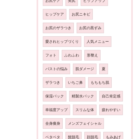
お尻ケア
美尻
ヒップアップ
ヒップケア
お尻ニキビ
お尻のザラつき
お尻の黒ずみ
愛されヒップづくり
人気メニュー
フォト
ふわふわ
形整え
バストの悩み
肌ダメージ
夏
ザラつき
いちご鼻
もちもち肌
保湿パック
精製水パック
自己肯定感
幸福度アップ
スリムな体
疲れやすい
全身痩身
メンズフェイシャル
ベタベタ
髭脱毛
顔脱毛
もみあげ