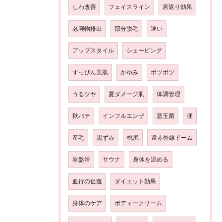
しわ改善
フェイスライン
若返り効果
老廃物排出
部分脱毛
速い
アップスタイル
シェービング
すっぴん美肌
かゆみ
ポツポツ
うるツヤ
夏ダメージ肌
体調管理
秋バテ
インフルエンザ
悪玉菌
便
産毛
黒ずみ
桃尻
遠赤外線ドーム
岩盤浴
サウナ
身体を温める
血行の促進
ダイエット効果
身体のケア
ボディークリーム