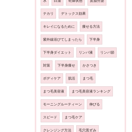
水
白湯
乾燥状態
皮脂分泌
テカリ
デトックス効果
キレイになるために
痩せる方法
紫外線浴びてしまったら
下半身
下半身ダイエット
リンパ液
リンパ節
対策
下半身痩せ
かさつき
ボディケア
肌活
まつ毛
まつ毛美容液
まつ毛美容液ランキング
モーニングルーティーン
伸びる
スピード
まつ毛ケア
クレンジング方法
毛穴黒ずみ