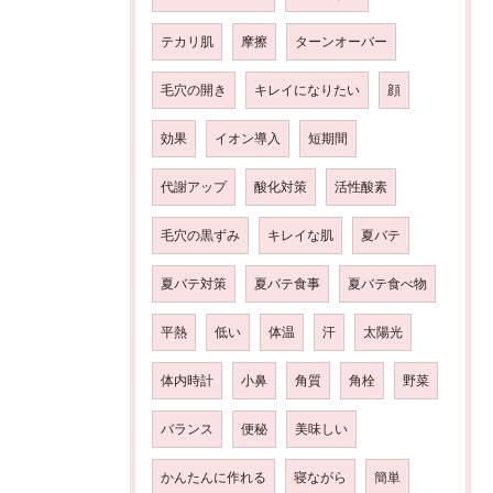
テカリ肌
摩擦
ターンオーバー
毛穴の開き
キレイになりたい
顔
効果
イオン導入
短期間
代謝アップ
酸化対策
活性酸素
毛穴の黒ずみ
キレイな肌
夏バテ
夏バテ対策
夏バテ食事
夏バテ食べ物
平熱
低い
体温
汗
太陽光
体内時計
小鼻
角質
角栓
野菜
バランス
便秘
美味しい
かんたんに作れる
寝ながら
簡単