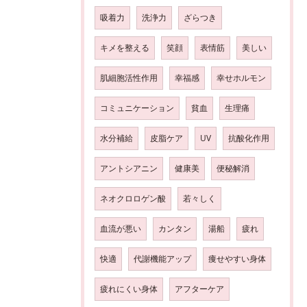
吸着力
洗浄力
ざらつき
キメを整える
笑顔
表情筋
美しい
肌細胞活性作用
幸福感
幸せホルモン
コミュニケーション
貧血
生理痛
水分補給
皮脂ケア
UV
抗酸化作用
アントシアニン
健康美
便秘解消
ネオクロロゲン酸
若々しく
血流が悪い
カンタン
湯船
疲れ
快適
代謝機能アップ
痩せやすい身体
疲れにくい身体
アフターケア