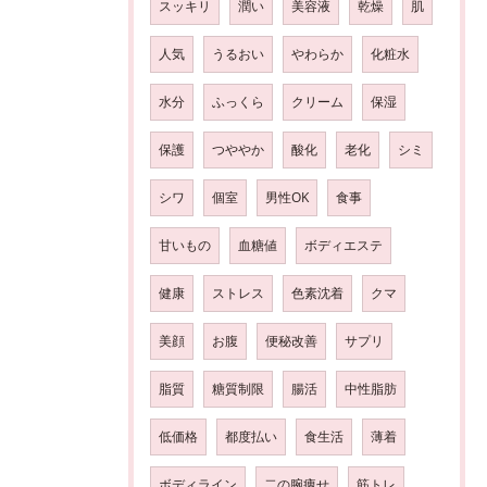
スッキリ
潤い
美容液
乾燥
肌
人気
うるおい
やわらか
化粧水
水分
ふっくら
クリーム
保湿
保護
つややか
酸化
老化
シミ
シワ
個室
男性OK
食事
甘いもの
血糖値
ボディエステ
健康
ストレス
色素沈着
クマ
美顔
お腹
便秘改善
サプリ
脂質
糖質制限
腸活
中性脂肪
低価格
都度払い
食生活
薄着
ボディライン
二の腕痩せ
筋トレ