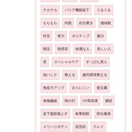
テカテカ
バリア機能低下
うるうる
もちもち
内面
自分磨き
価値観
外見
努力
ポジティブ
魅力
朝活
朝美容
綺麗な人
美しい人
美
スペシャルケア
すっぴん美人
泡パック
整える
腸内環境整える
免疫力アップ
太りにくい
善玉菌
食物繊維
雨の日
UV美容液
継続
皮下脂肪落とす
食事制限
部分痩身
メリハリボディ
泥洗顔
クレイ