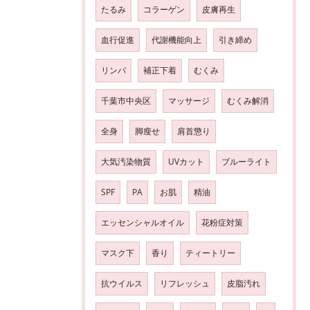
たるみ
コラーゲン
皮膚再生
血行促進
代謝機能向上
引き締め
リンパ
補正下着
むくみ
千葉市中央区
マッサージ
むくみ解消
全身
脚瘦せ
肩首懲り
大気汚染物質
UVカット
ブルーライト
SPF
PA
お肌
精油
エッセンシャルオイル
花粉症対策
マスク下
香り
ティートリー
抗ウイルス
リフレッシュ
皮脂汚れ