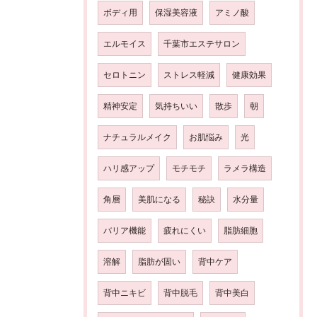
ボディ用
保湿美容液
アミノ酸
エルモイス
千葉市エステサロン
セロトニン
ストレス軽減
健康効果
精神安定
気持ちいい
散歩
朝
ナチュラルメイク
お肌悩み
光
ハリ感アップ
モチモチ
ラメラ構造
角層
美肌になる
秘訣
水分量
バリア機能
疲れにくい
脂肪細胞
溶解
脂肪が固い
背中ケア
背中ニキビ
背中脱毛
背中美白