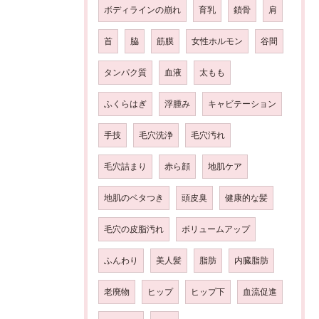
ボディラインの崩れ
育乳
鎖骨
肩
首
脇
筋膜
女性ホルモン
谷間
タンパク質
血液
太もも
ふくらはぎ
浮腫み
キャビテーション
手技
毛穴洗浄
毛穴汚れ
毛穴詰まり
赤ら顔
地肌ケア
地肌のベタつき
頭皮臭
健康的な髪
毛穴の皮脂汚れ
ボリュームアップ
ふんわり
美人髪
脂肪
内臓脂肪
老廃物
ヒップ
ヒップ下
血流促進