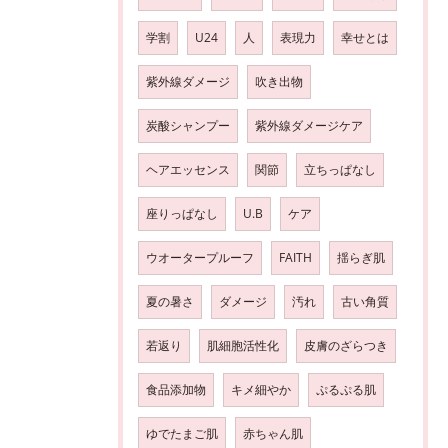
学割
U24
人
表現力
幸せとは
紫外線ダメージ
吹き出物
炭酸シャンプー
紫外線ダメージケア
ヘアエッセンス
関節
立ちっぱなし
座りっぱなし
U.B
ケア
ウオータープルーフ
FAITH
揺らぎ肌
夏の暑さ
ダメージ
汚れ
古い角質
若返り
肌細胞活性化
皮膚のざらつき
食品添加物
キメ細やか
ぷるぷる肌
ゆでたまご肌
赤ちゃん肌