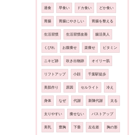
過食
早食い
ドカ食い
どか食い
胃腸
胃腸にやさしい
胃腸を整える
生活習慣
生活習慣改善
腸活美人
くびれ
お腹痩せ
楽痩せ
ビタミン
ニキビ跡
吹き出物跡
オイリー肌
リフトアップ
小顔
千葉駅徒歩
美肌作り
原因
セルライト
冷え
身体
なぜ
代謝
新陳代謝
太る
太りやすい
痩せない
バストアップ
美乳
豊胸
下垂
左右差
胸の形