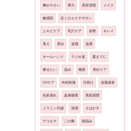
胸が小さい
弾力
美容習慣
メイク
敏感肌
近くのエステサロン
ニキビケア
毛穴ケア
姿勢
キレイ
美人
美白
皮脂
改善
オールハンド
ラジオ波
夏までに
痩せたい
温め
梅雨
美白ケア
UVケア
外的刺激
日焼け
皮脂過多
化粧崩れ
血液循環
美肌習慣
メラニン代謝
清潔
そばかす
デコルテ
二の腕
肌悩み