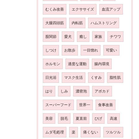
むくみ改善
エクササイズ
血流アップ
大腿四頭筋
内転筋
ハムストリング
股関節
愛犬
癒し
家族
チワワ
しつけ
お散歩
一目惚れ
可愛い
ホルモン
適度な運動
腸内環境
日光浴
マスク生活
くすみ
脂性肌
はり
しみ
濃密泡
アボカド
スーパーフード
世界一
食事改善
美容
脱毛
夏直前
ひげ
高速
ムダ毛処理
楽
痛くない
ツルツル