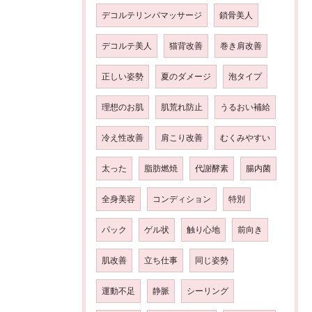
デコルテリンパマッサージ
鎖骨美人
デコルテ美人
猫背改善
巻き肩改善
正しい姿勢
夏のダメージ
泡タイプ
理想のお肌
肌荒れ防止
うるおい補給
冷え性改善
肩こり改善
むくみやすい
太った
脂肪燃焼
代謝酵素
腸内菌
全身美容
コンディション
特別
パック
ゲル状
触り心地
前向き
肌改善
立ち仕事
同じ姿勢
運動不足
静脈
シーリング