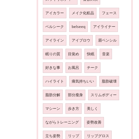
アイカラー
メイク化粧品
フェース
ベルシーク
belseeq
アイライナー
アイライン
アイブロウ
眉ペンシル
眠りの質
目覚め
快眠
音楽
好きな事
お風呂
チーク
ハイライト
痛気持ちいい
脂肪破壊
脂肪分解
部分瘦身
スリムボディー
マシーン
歩き方
美しく
ながらトレーニング
姿勢改善
立ち姿勢
リップ
リップグロス