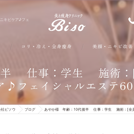
/ニキビケア♪フェ
問
コリ・冷え・全身瘦身
美顔・ニキビ改善
部分・下半身瘦身
半 仕事：学生 施術：[
♪フェイシャルエステ60分
皮下脂肪・内臓脂肪瘦身
クールシェイプ部分瘦身
会社ビソウ
ブログ
あやか様 年齢：10代後半 仕事：学生 施術：[全員]