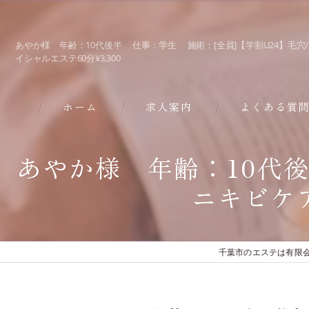
あやか様 年齢：10代後半 仕事：学生 施術：[全員]【学割U24】毛穴
イシャルエステ60分¥3,300
ホーム
求人案内
よくある質
あやか様 年齢：10代後
ニキビケア
千葉市のエステは有限