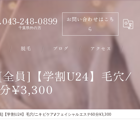
043-248-0899
お問い合わせはこち
千葉県外の方
ら
脱毛
ブログ
アクセス
千葉市のエステ･有限会社ビソウの口コミ情報
全員]【学割U24】毛穴/
¥3,300
千葉市のエステ･有限会社ビソウの評判
千葉市のエステ･有限会社ビソウのお客様の声
【学割U24】毛穴/ニキビケア♪フェイシャルエステ60分¥3,300