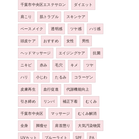
千葉市中央区エステサロン
ダイエット
肩こり
肌トラブル
スキンケア
ベースメイク
透明感
ツヤ感
ハリ感
頭皮ケア
おすすめ
女性
男性
ヘッドマッサージ
エイジングケア
抗菌
ニキビ
赤み
毛穴
キメ
ツヤ
ハリ
小じわ
たるみ
コラーゲン
皮膚再生
血行促進
代謝機能向上
引き締め
リンパ
補正下着
むくみ
千葉市中央区
マッサージ
むくみ解消
全身
脚瘦せ
肩首懲り
大気汚染物質
UVカット
ブルーライト
SPF
PA