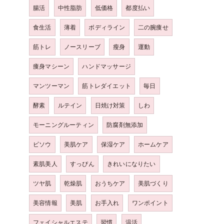
腸活
中性脂肪
低価格
都度払い
食生活
薄着
ボディライン
二の腕痩せ
筋トレ
ノースリーブ
瘦身
運動
痩身マシーン
ハンドマッサージ
マンツーマン
筋トレダイエット
毎日
酵素
ルテイン
日焼け対策
しわ
モーニングルーティン
防腐剤無添加
ビソウ
美肌ケア
保湿ケア
ホームケア
素肌美人
すっぴん
きれいになりたい
ツヤ肌
乾燥肌
おうちケア
美肌づくり
美容情報
美肌
お手入れ
ワンポイント
フェイシャルエステ
習慣
温活