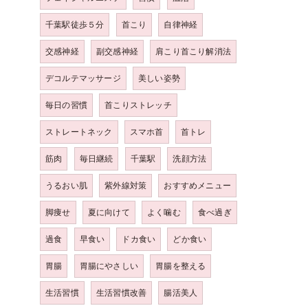
千葉駅徒歩５分
首こり
自律神経
交感神経
副交感神経
肩こり首こり解消法
デコルテマッサージ
美しい姿勢
毎日の習慣
首こりストレッチ
ストレートネック
スマホ首
首トレ
筋肉
毎日継続
千葉駅
洗顔方法
うるおい肌
紫外線対策
おすすめメニュー
脚痩せ
夏に向けて
よく噛む
食べ過ぎ
過食
早食い
ドカ食い
どか食い
胃腸
胃腸にやさしい
胃腸を整える
生活習慣
生活習慣改善
腸活美人