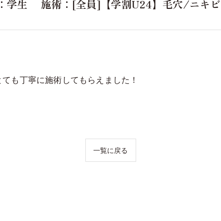
：学生 施術：[全員]【学割U24】毛穴/ニキ
とても丁寧に施術してもらえました！
一覧に戻る