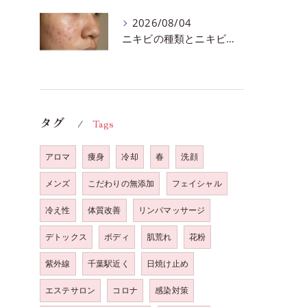
2026/08/04
ニキビの種類とニキビを作らないスキンケア方法♪千葉市中央区フェイシャルエステサロン
タグ
Tags
アロマ
痩身
冷却
春
洗顔
メンズ
こだわりの無添加
フェイシャル
冷え性
体質改善
リンパマッサージ
デトックス
ボディ
肌荒れ
花粉
紫外線
千葉駅近く
日焼け止め
エステサロン
コロナ
感染対策