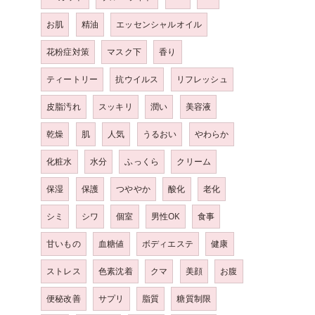
お肌
精油
エッセンシャルオイル
花粉症対策
マスク下
香り
ティートリー
抗ウイルス
リフレッシュ
皮脂汚れ
スッキリ
潤い
美容液
乾燥
肌
人気
うるおい
やわらか
化粧水
水分
ふっくら
クリーム
保湿
保護
つややか
酸化
老化
シミ
シワ
個室
男性OK
食事
甘いもの
血糖値
ボディエステ
健康
ストレス
色素沈着
クマ
美顔
お腹
便秘改善
サプリ
脂質
糖質制限