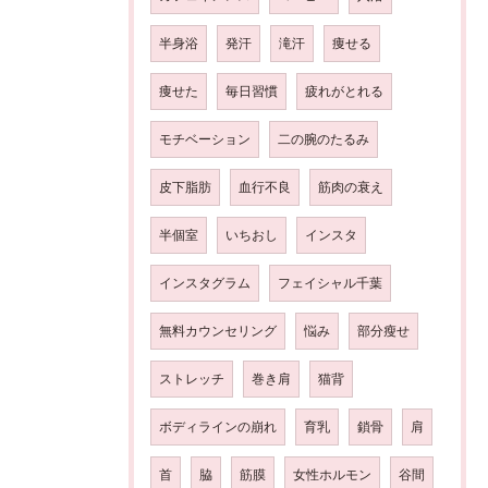
半身浴
発汗
滝汗
痩せる
痩せた
毎日習慣
疲れがとれる
モチベーション
二の腕のたるみ
皮下脂肪
血行不良
筋肉の衰え
半個室
いちおし
インスタ
インスタグラム
フェイシャル千葉
無料カウンセリング
悩み
部分瘦せ
ストレッチ
巻き肩
猫背
ボディラインの崩れ
育乳
鎖骨
肩
首
脇
筋膜
女性ホルモン
谷間