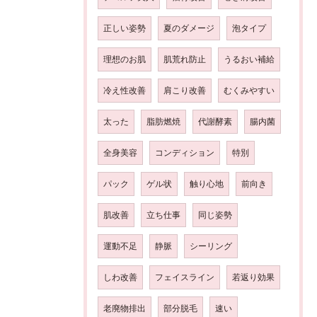
正しい姿勢
夏のダメージ
泡タイプ
理想のお肌
肌荒れ防止
うるおい補給
冷え性改善
肩こり改善
むくみやすい
太った
脂肪燃焼
代謝酵素
腸内菌
全身美容
コンディション
特別
パック
ゲル状
触り心地
前向き
肌改善
立ち仕事
同じ姿勢
運動不足
静脈
シーリング
しわ改善
フェイスライン
若返り効果
老廃物排出
部分脱毛
速い