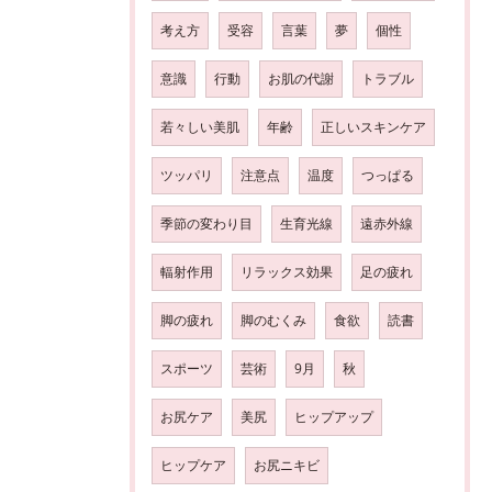
考え方
受容
言葉
夢
個性
意識
行動
お肌の代謝
トラブル
若々しい美肌
年齢
正しいスキンケア
ツッパリ
注意点
温度
つっぱる
季節の変わり目
生育光線
遠赤外線
輻射作用
リラックス効果
足の疲れ
脚の疲れ
脚のむくみ
食欲
読書
スポーツ
芸術
9月
秋
お尻ケア
美尻
ヒップアップ
ヒップケア
お尻ニキビ