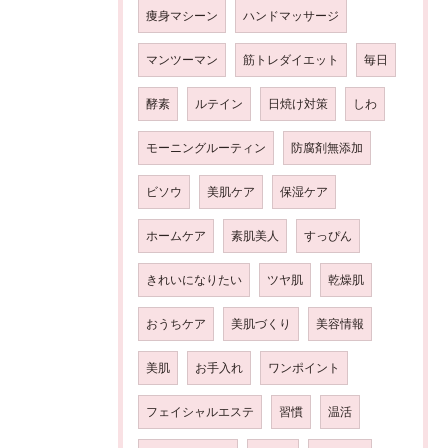
痩身マシーン
ハンドマッサージ
マンツーマン
筋トレダイエット
毎日
酵素
ルテイン
日焼け対策
しわ
モーニングルーティン
防腐剤無添加
ビソウ
美肌ケア
保湿ケア
ホームケア
素肌美人
すっぴん
きれいになりたい
ツヤ肌
乾燥肌
おうちケア
美肌づくり
美容情報
美肌
お手入れ
ワンポイント
フェイシャルエステ
習慣
温活