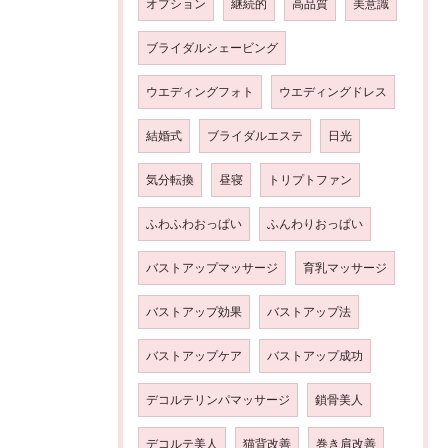
オプション
継続的
高品質
美意識
ブライダルシェービング
ウエディングフォト
ウエディングドレス
結婚式
ブライダルエステ
日光
気分転換
昼寝
トリプトファン
ふわふわおっぱい
ふんわりおっぱい
バストアップマッサージ
育乳マッサージ
バストアップ効果
バストアップ法
バストアップケア
バストアップ成功
デコルテリンパマッサージ
鎖骨美人
デコルテ美人
猫背改善
巻き肩改善