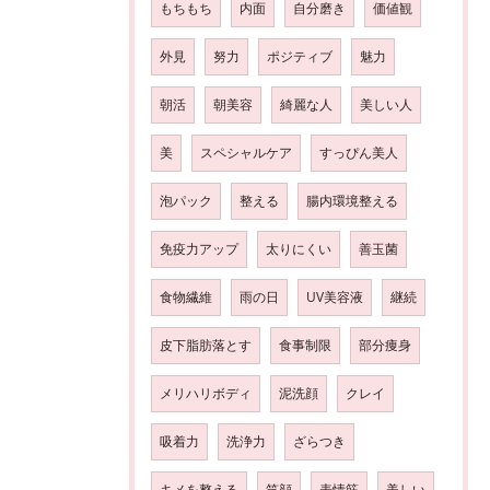
もちもち
内面
自分磨き
価値観
外見
努力
ポジティブ
魅力
朝活
朝美容
綺麗な人
美しい人
美
スペシャルケア
すっぴん美人
泡パック
整える
腸内環境整える
免疫力アップ
太りにくい
善玉菌
食物繊維
雨の日
UV美容液
継続
皮下脂肪落とす
食事制限
部分痩身
メリハリボディ
泥洗顔
クレイ
吸着力
洗浄力
ざらつき
キメを整える
笑顔
表情筋
美しい