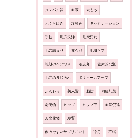
タンパク質
血液
太もも
ふくらはぎ
浮腫み
キャビテーション
手技
毛穴洗浄
毛穴汚れ
毛穴詰まり
赤ら顔
地肌ケア
地肌のベタつき
頭皮臭
健康的な髪
毛穴の皮脂汚れ
ボリュームアップ
ふんわり
美人髪
脂肪
内臓脂肪
老廃物
ヒップ
ヒップ下
血流促進
炭水化物
糖質
飲みやすいサプリメント
冷房
不眠