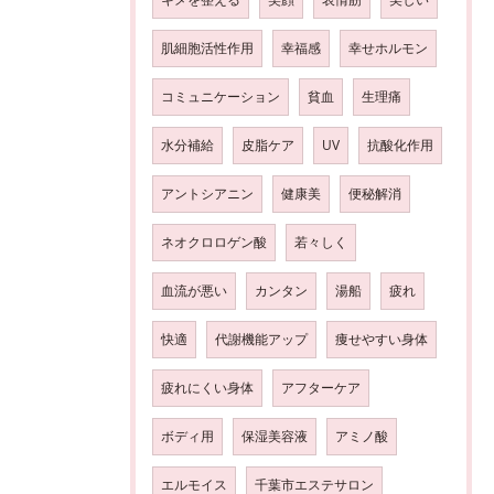
肌細胞活性作用
幸福感
幸せホルモン
コミュニケーション
貧血
生理痛
水分補給
皮脂ケア
UV
抗酸化作用
アントシアニン
健康美
便秘解消
ネオクロロゲン酸
若々しく
血流が悪い
カンタン
湯船
疲れ
快適
代謝機能アップ
痩せやすい身体
疲れにくい身体
アフターケア
ボディ用
保湿美容液
アミノ酸
エルモイス
千葉市エステサロン