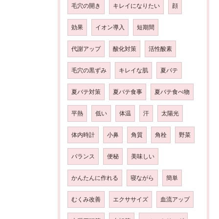
毛穴の開き
キレイになりたい
顔
効果
イオン導入
短期間
代謝アップ
酸化対策
活性酸素
毛穴の黒ずみ
キレイな肌
夏バテ
夏バテ対策
夏バテ食事
夏バテ食べ物
平熱
低い
体温
汗
太陽光
体内時計
小鼻
角質
角栓
野菜
バランス
便秘
美味しい
かんたんに作れる
寝ながら
簡単
むくみ改善
エクササイズ
血流アップ