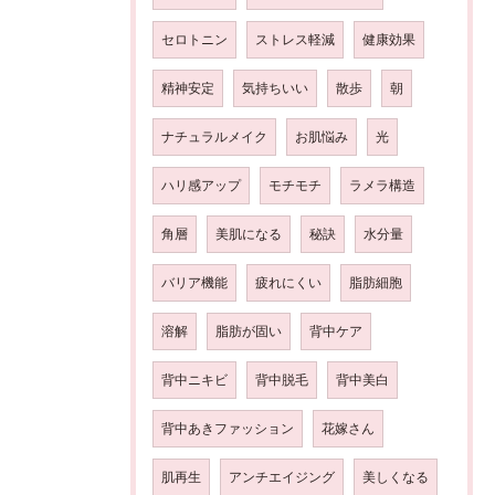
セロトニン
ストレス軽減
健康効果
精神安定
気持ちいい
散歩
朝
ナチュラルメイク
お肌悩み
光
ハリ感アップ
モチモチ
ラメラ構造
角層
美肌になる
秘訣
水分量
バリア機能
疲れにくい
脂肪細胞
溶解
脂肪が固い
背中ケア
背中ニキビ
背中脱毛
背中美白
背中あきファッション
花嫁さん
肌再生
アンチエイジング
美しくなる