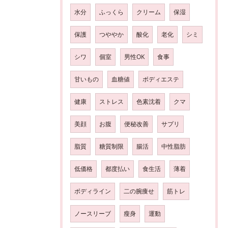
水分
ふっくら
クリーム
保湿
保護
つややか
酸化
老化
シミ
シワ
個室
男性OK
食事
甘いもの
血糖値
ボディエステ
健康
ストレス
色素沈着
クマ
美顔
お腹
便秘改善
サプリ
脂質
糖質制限
腸活
中性脂肪
低価格
都度払い
食生活
薄着
ボディライン
二の腕痩せ
筋トレ
ノースリーブ
瘦身
運動