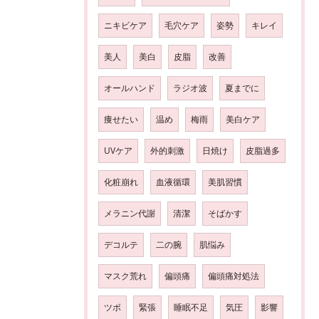
ニキビケア
毛穴ケア
姿勢
キレイ
美人
美白
皮脂
改善
オールハンド
ラジオ波
夏までに
痩せたい
温め
梅雨
美白ケア
UVケア
外的刺激
日焼け
皮脂過多
化粧崩れ
血液循環
美肌習慣
メラニン代謝
清潔
そばかす
デコルテ
二の腕
肌悩み
マスク荒れ
偏頭痛
偏頭痛対処法
ツボ
緊張
睡眠不足
気圧
影響