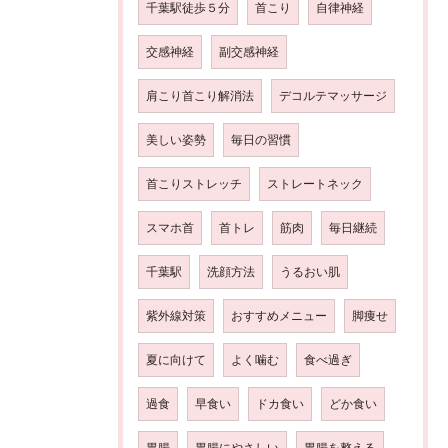
千葉駅徒歩５分
首こり
自律神経
交感神経
副交感神経
肩こり首こり解消法
デコルテマッサージ
美しい姿勢
毎日の習慣
首こりストレッチ
ストレートネック
スマホ首
首トレ
筋肉
毎日継続
千葉駅
洗顔方法
うるおい肌
紫外線対策
おすすめメニュー
脚痩せ
夏に向けて
よく噛む
食べ過ぎ
過食
早食い
ドカ食い
どか食い
胃腸
胃腸にやさしい
胃腸を整える