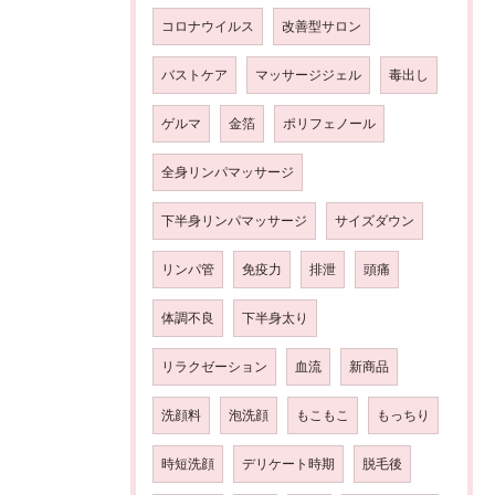
コロナウイルス
改善型サロン
バストケア
マッサージジェル
毒出し
ゲルマ
金箔
ポリフェノール
全身リンパマッサージ
下半身リンパマッサージ
サイズダウン
リンパ管
免疫力
排泄
頭痛
体調不良
下半身太り
リラクゼーション
血流
新商品
洗顔料
泡洗顔
もこもこ
もっちり
時短洗顔
デリケート時期
脱毛後