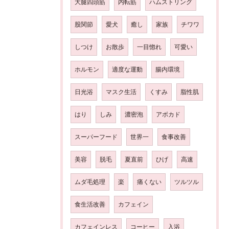
大腿四頭筋
内転筋
ハムストリング
股関節
愛犬
癒し
家族
チワワ
しつけ
お散歩
一目惚れ
可愛い
ホルモン
適度な運動
腸内環境
日光浴
マスク生活
くすみ
脂性肌
はり
しみ
濃密泡
アボカド
スーパーフード
世界一
食事改善
美容
脱毛
夏直前
ひげ
高速
ムダ毛処理
楽
痛くない
ツルツル
食生活改善
カフェイン
カフェインレス
コーヒー
入浴