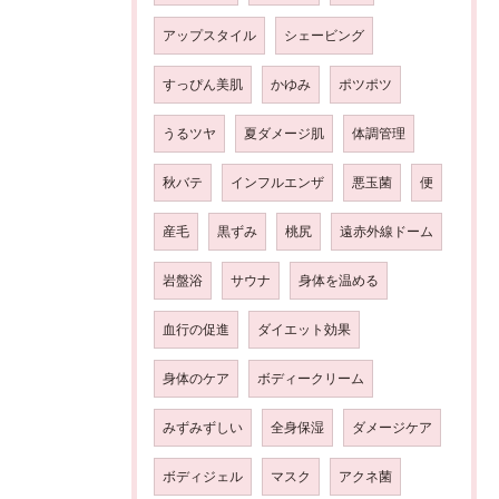
アップスタイル
シェービング
すっぴん美肌
かゆみ
ポツポツ
うるツヤ
夏ダメージ肌
体調管理
秋バテ
インフルエンザ
悪玉菌
便
産毛
黒ずみ
桃尻
遠赤外線ドーム
岩盤浴
サウナ
身体を温める
血行の促進
ダイエット効果
身体のケア
ボディークリーム
みずみずしい
全身保湿
ダメージケア
ボディジェル
マスク
アクネ菌