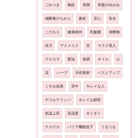
ごわつき
胸筋
美脚
骨盤のゆがみ
補酵素のちから
素材
安心
安全
こだわり
健康維持
乳酸菌
発酵物
目力
アイメイク
目
マスク美人
マスカラ
製油
体調
オイル
心
花
ハーブ
天然素材
バスとアップ
くすみ改善
背中
キレイな人
デコルテリンパ
キレイな鎖骨
気温上昇
高湿度
ギトギト
テカテカ
バリア機能低下
うるうる