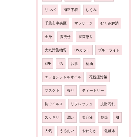
リンパ
補正下着
むくみ
千葉市中央区
マッサージ
むくみ解消
全身
脚瘦せ
肩首懲り
大気汚染物質
UVカット
ブルーライト
SPF
PA
お肌
精油
エッセンシャルオイル
花粉症対策
マスク下
香り
ティートリー
抗ウイルス
リフレッシュ
皮脂汚れ
スッキリ
潤い
美容液
乾燥
肌
人気
うるおい
やわらか
化粧水