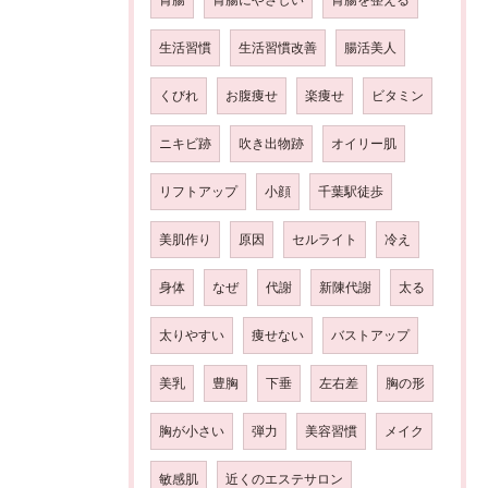
生活習慣
生活習慣改善
腸活美人
くびれ
お腹痩せ
楽痩せ
ビタミン
ニキビ跡
吹き出物跡
オイリー肌
リフトアップ
小顔
千葉駅徒歩
美肌作り
原因
セルライト
冷え
身体
なぜ
代謝
新陳代謝
太る
太りやすい
痩せない
バストアップ
美乳
豊胸
下垂
左右差
胸の形
胸が小さい
弾力
美容習慣
メイク
敏感肌
近くのエステサロン