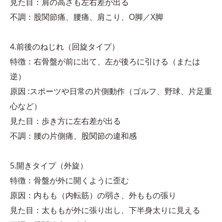
見た目：肩の高さも左右差が出る
不調：股関節痛、腰痛、肩こり、O脚／X脚
4.前後のねじれ（回旋タイプ）
特徴：右骨盤が前に出て、左が後ろに引ける（または
逆）
原因 :スポーツや日常の片側動作（ゴルフ、野球、片足重
心など）
見た目：歩き方に左右差が出る
不調：腰の片側痛、股関節の違和感
5.開きタイプ（外旋）
特徴：骨盤が外に開くように歪む
原因：内もも（内転筋）の弱さ、外ももの張り
見た目：太ももが外に張り出し、下半身太りに見える