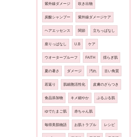
紫外線ダメージ
吹き出物
炭酸シャンプー
紫外線ダメージケア
ヘアエッセンス
関節
立ちっぱなし
座りっぱなし
U.B
ケア
ウオータープルーフ
FAITH
揺らぎ肌
夏の暑さ
ダメージ
汚れ
古い角質
若返り
肌細胞活性化
皮膚のざらつき
食品添加物
キメ細やか
ぷるぷる肌
ゆでたまご肌
赤ちゃん肌
毎得美肌物語
お肌トラブル
レシピ