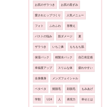
お尻のザラつき
お尻の黒ずみ
愛されヒップづくり
人気メニュー
フォト
ふわふわ
形整え
バストの悩み
肌ダメージ
夏
ザラつき
いちご鼻
もちもち肌
保湿パック
精製水パック
自己肯定感
幸福度アップ
スリムな体
疲れやすい
全身痩身
メンズフェイシャル
ベタベタ
髭脱毛
顔脱毛
もみあげ
学割
U24
人
表現力
幸せとは