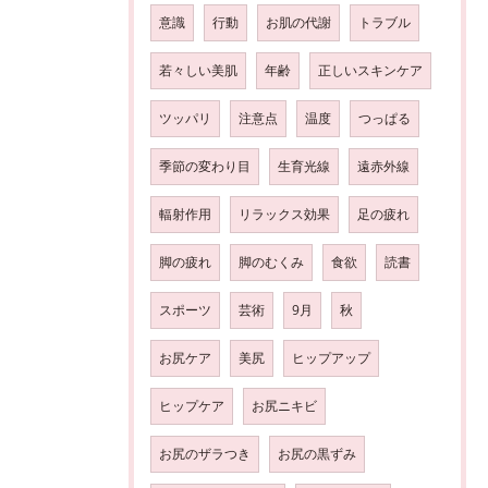
意識
行動
お肌の代謝
トラブル
若々しい美肌
年齢
正しいスキンケア
ツッパリ
注意点
温度
つっぱる
季節の変わり目
生育光線
遠赤外線
輻射作用
リラックス効果
足の疲れ
脚の疲れ
脚のむくみ
食欲
読書
スポーツ
芸術
9月
秋
お尻ケア
美尻
ヒップアップ
ヒップケア
お尻ニキビ
お尻のザラつき
お尻の黒ずみ