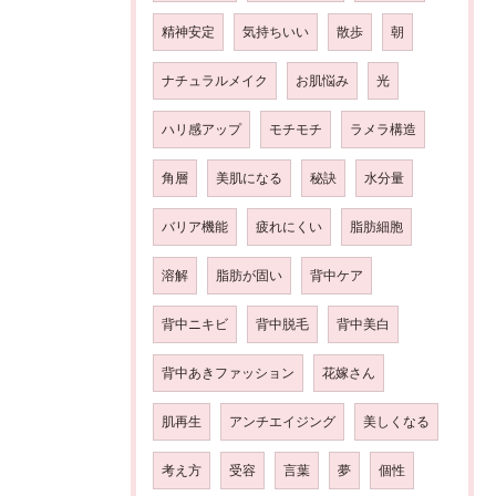
精神安定
気持ちいい
散歩
朝
ナチュラルメイク
お肌悩み
光
ハリ感アップ
モチモチ
ラメラ構造
角層
美肌になる
秘訣
水分量
バリア機能
疲れにくい
脂肪細胞
溶解
脂肪が固い
背中ケア
背中ニキビ
背中脱毛
背中美白
背中あきファッション
花嫁さん
肌再生
アンチエイジング
美しくなる
考え方
受容
言葉
夢
個性