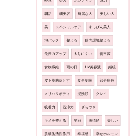
外見
努力
ポジティブ
魅力
朝活
朝美容
綺麗な人
美しい人
美
スペシャルケア
すっぴん美人
泡パック
整える
腸内環境整える
免疫力アップ
太りにくい
善玉菌
食物繊維
雨の日
UV美容液
継続
皮下脂肪落とす
食事制限
部分痩身
メリハリボディ
泥洗顔
クレイ
吸着力
洗浄力
ざらつき
キメを整える
笑顔
表情筋
美しい
肌細胞活性作用
幸福感
幸せホルモン