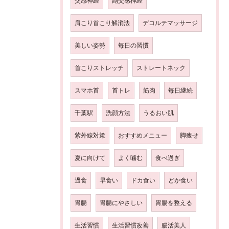
交感神経
副交感神経
肩こり首こり解消法
デコルテマッサージ
美しい姿勢
毎日の習慣
首こりストレッチ
ストレートネック
スマホ首
首トレ
筋肉
毎日継続
千葉駅
洗顔方法
うるおい肌
紫外線対策
おすすめメニュー
脚痩せ
夏に向けて
よく噛む
食べ過ぎ
過食
早食い
ドカ食い
どか食い
胃腸
胃腸にやさしい
胃腸を整える
生活習慣
生活習慣改善
腸活美人