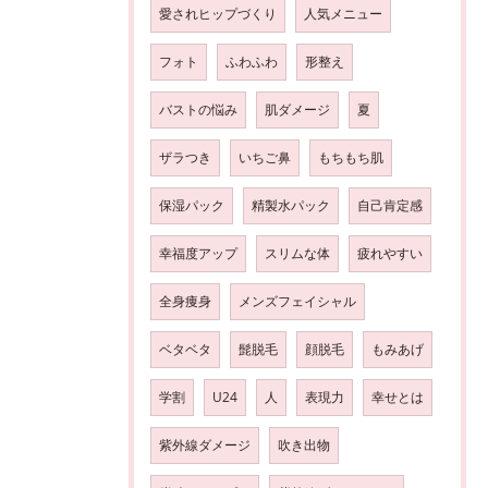
愛されヒップづくり
人気メニュー
フォト
ふわふわ
形整え
バストの悩み
肌ダメージ
夏
ザラつき
いちご鼻
もちもち肌
保湿パック
精製水パック
自己肯定感
幸福度アップ
スリムな体
疲れやすい
全身痩身
メンズフェイシャル
ベタベタ
髭脱毛
顔脱毛
もみあげ
学割
U24
人
表現力
幸せとは
紫外線ダメージ
吹き出物