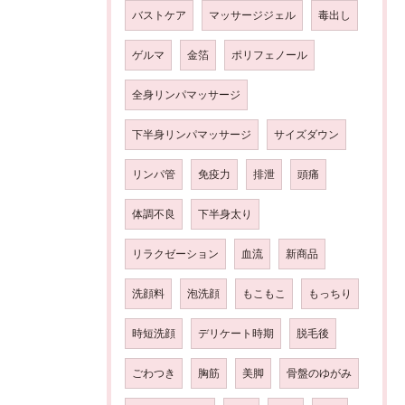
バストケア
マッサージジェル
毒出し
ゲルマ
金箔
ポリフェノール
全身リンパマッサージ
下半身リンパマッサージ
サイズダウン
リンパ管
免疫力
排泄
頭痛
体調不良
下半身太り
リラクゼーション
血流
新商品
洗顔料
泡洗顔
もこもこ
もっちり
時短洗顔
デリケート時期
脱毛後
ごわつき
胸筋
美脚
骨盤のゆがみ