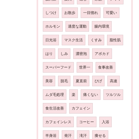
しつけ
お散歩
一目惚れ
可愛い
ホルモン
適度な運動
腸内環境
日光浴
マスク生活
くすみ
脂性肌
はり
しみ
濃密泡
アボカド
スーパーフード
世界一
食事改善
美容
脱毛
夏直前
ひげ
高速
ムダ毛処理
楽
痛くない
ツルツル
食生活改善
カフェイン
カフェインレス
コーヒー
入浴
半身浴
発汗
滝汗
痩せる