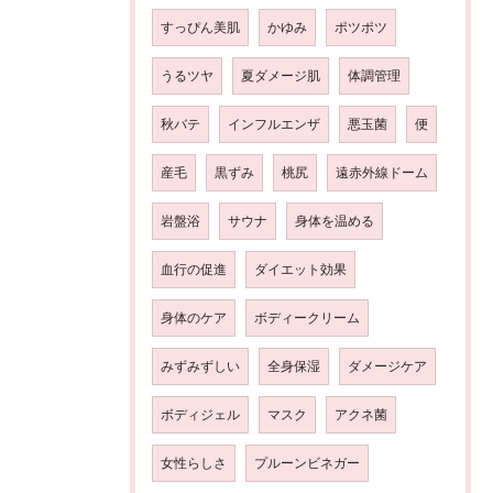
すっぴん美肌
かゆみ
ポツポツ
うるツヤ
夏ダメージ肌
体調管理
秋バテ
インフルエンザ
悪玉菌
便
産毛
黒ずみ
桃尻
遠赤外線ドーム
岩盤浴
サウナ
身体を温める
血行の促進
ダイエット効果
身体のケア
ボディークリーム
みずみずしい
全身保湿
ダメージケア
ボディジェル
マスク
アクネ菌
女性らしさ
プルーンビネガー