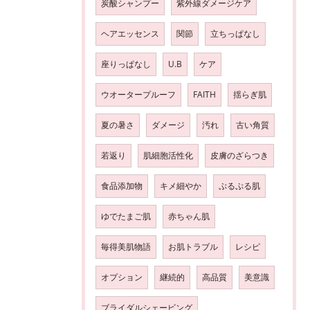
炭酸シャンプー
紫外線ダメージケア
ヘアエッセンス
関節
立ちっぱなし
座りっぱなし
U.B
ケア
ウオータープルーフ
FAITH
揺らぎ肌
夏の暑さ
ダメージ
汚れ
古い角質
若返り
肌細胞活性化
皮膚のざらつき
食品添加物
キメ細やか
ぷるぷる肌
ゆでたまご肌
赤ちゃん肌
毎得美肌物語
お肌トラブル
レシピ
オプション
継続的
高品質
美意識
ブライダルシェービング