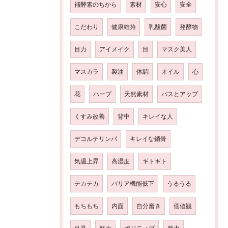
補酵素のちから
素材
安心
安全
こだわり
健康維持
乳酸菌
発酵物
目力
アイメイク
目
マスク美人
マスカラ
製油
体調
オイル
心
花
ハーブ
天然素材
バスとアップ
くすみ改善
背中
キレイな人
デコルテリンパ
キレイな鎖骨
気温上昇
高湿度
ギトギト
テカテカ
バリア機能低下
うるうる
もちもち
内面
自分磨き
価値観