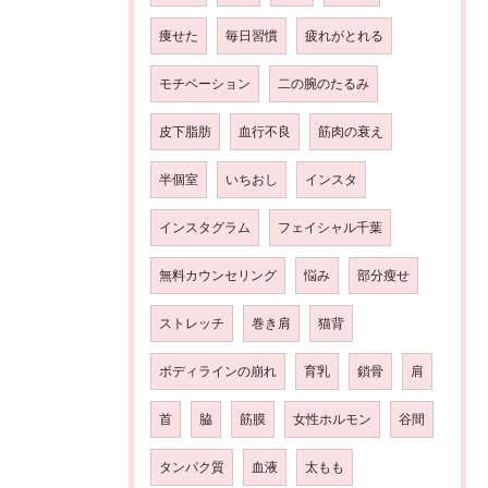
痩せた
毎日習慣
疲れがとれる
モチベーション
二の腕のたるみ
皮下脂肪
血行不良
筋肉の衰え
半個室
いちおし
インスタ
インスタグラム
フェイシャル千葉
無料カウンセリング
悩み
部分瘦せ
ストレッチ
巻き肩
猫背
ボディラインの崩れ
育乳
鎖骨
肩
首
脇
筋膜
女性ホルモン
谷間
タンパク質
血液
太もも