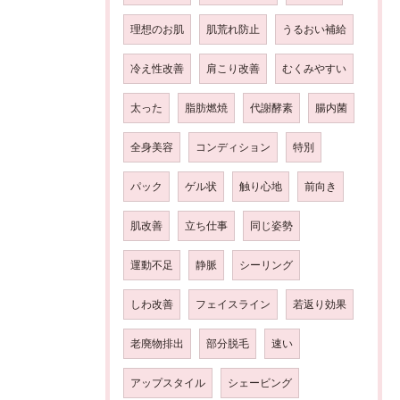
理想のお肌
肌荒れ防止
うるおい補給
冷え性改善
肩こり改善
むくみやすい
太った
脂肪燃焼
代謝酵素
腸内菌
全身美容
コンディション
特別
パック
ゲル状
触り心地
前向き
肌改善
立ち仕事
同じ姿勢
運動不足
静脈
シーリング
しわ改善
フェイスライン
若返り効果
老廃物排出
部分脱毛
速い
アップスタイル
シェービング