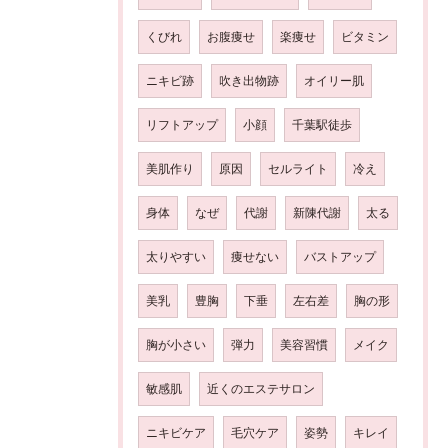
くびれ
お腹痩せ
楽痩せ
ビタミン
ニキビ跡
吹き出物跡
オイリー肌
リフトアップ
小顔
千葉駅徒歩
美肌作り
原因
セルライト
冷え
身体
なぜ
代謝
新陳代謝
太る
太りやすい
痩せない
バストアップ
美乳
豊胸
下垂
左右差
胸の形
胸が小さい
弾力
美容習慣
メイク
敏感肌
近くのエステサロン
ニキビケア
毛穴ケア
姿勢
キレイ