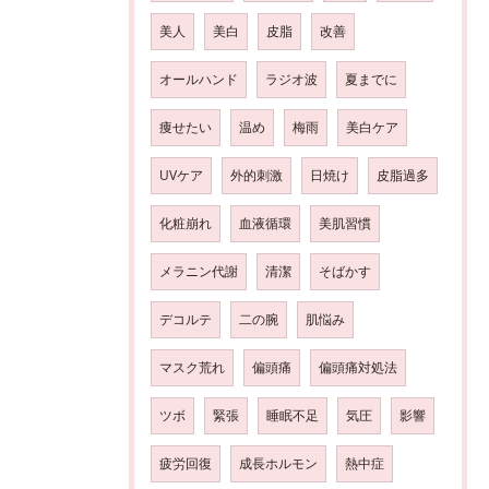
美人
美白
皮脂
改善
オールハンド
ラジオ波
夏までに
痩せたい
温め
梅雨
美白ケア
UVケア
外的刺激
日焼け
皮脂過多
化粧崩れ
血液循環
美肌習慣
メラニン代謝
清潔
そばかす
デコルテ
二の腕
肌悩み
マスク荒れ
偏頭痛
偏頭痛対処法
ツボ
緊張
睡眠不足
気圧
影響
疲労回復
成長ホルモン
熱中症