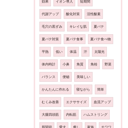
効果
イオン導入
短期間
代謝アップ
酸化対策
活性酸素
毛穴の黒ずみ
キレイな肌
夏バテ
夏バテ対策
夏バテ食事
夏バテ食べ物
平熱
低い
体温
汗
太陽光
体内時計
小鼻
角質
角栓
野菜
バランス
便秘
美味しい
かんたんに作れる
寝ながら
簡単
むくみ改善
エクササイズ
血流アップ
大腿四頭筋
内転筋
ハムストリング
股関節
愛犬
癒し
家族
チワワ