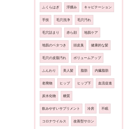
ふくらはぎ
浮腫み
キャビテーション
手技
毛穴洗浄
毛穴汚れ
毛穴詰まり
赤ら顔
地肌ケア
地肌のベタつき
頭皮臭
健康的な髪
毛穴の皮脂汚れ
ボリュームアップ
ふんわり
美人髪
脂肪
内臓脂肪
老廃物
ヒップ
ヒップ下
血流促進
炭水化物
糖質
飲みやすいサプリメント
冷房
不眠
コロナウイルス
改善型サロン