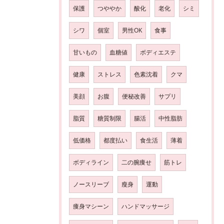
保護
つややか
酸化
老化
シミ
シワ
個室
男性OK
食事
甘いもの
血糖値
ボディエステ
健康
ストレス
色素沈着
クマ
美顔
お腹
便秘改善
サプリ
脂質
糖質制限
腸活
中性脂肪
低価格
都度払い
食生活
薄着
ボディライン
二の腕痩せ
筋トレ
ノースリーブ
瘦身
運動
痩身マシーン
ハンドマッサージ