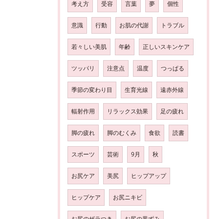
考え方
受容
言葉
夢
個性
意識
行動
お肌の代謝
トラブル
若々しい美肌
年齢
正しいスキンケア
ツッパリ
注意点
温度
つっぱる
季節の変わり目
生育光線
遠赤外線
輻射作用
リラックス効果
足の疲れ
脚の疲れ
脚のむくみ
食欲
読書
スポーツ
芸術
9月
秋
お尻ケア
美尻
ヒップアップ
ヒップケア
お尻ニキビ
お尻のザラつき
お尻の黒ずみ