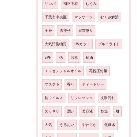
リンパ
補正下着
むくみ
千葉市中央区
マッサージ
むくみ解消
全身
脚瘦せ
肩首懲り
大気汚染物質
UVカット
ブルーライト
SPF
PA
お肌
精油
エッセンシャルオイル
花粉症対策
マスク下
香り
ティートリー
抗ウイルス
リフレッシュ
皮脂汚れ
スッキリ
潤い
美容液
乾燥
肌
人気
うるおい
やわらか
化粧水