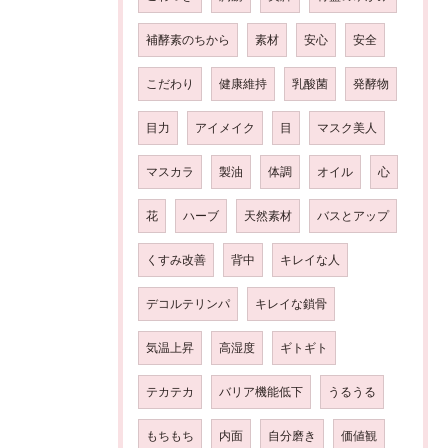
補酵素のちから
素材
安心
安全
こだわり
健康維持
乳酸菌
発酵物
目力
アイメイク
目
マスク美人
マスカラ
製油
体調
オイル
心
花
ハーブ
天然素材
バスとアップ
くすみ改善
背中
キレイな人
デコルテリンパ
キレイな鎖骨
気温上昇
高湿度
ギトギト
テカテカ
バリア機能低下
うるうる
もちもち
内面
自分磨き
価値観