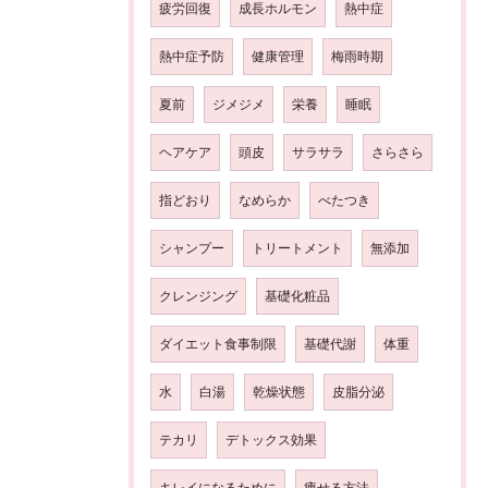
疲労回復
成長ホルモン
熱中症
熱中症予防
健康管理
梅雨時期
夏前
ジメジメ
栄養
睡眠
ヘアケア
頭皮
サラサラ
さらさら
指どおり
なめらか
べたつき
シャンプー
トリートメント
無添加
クレンジング
基礎化粧品
ダイエット食事制限
基礎代謝
体重
水
白湯
乾燥状態
皮脂分泌
テカリ
デトックス効果
キレイになるために
痩せる方法