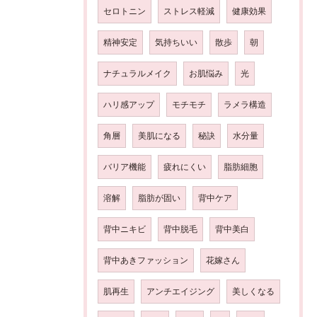
セロトニン
ストレス軽減
健康効果
精神安定
気持ちいい
散歩
朝
ナチュラルメイク
お肌悩み
光
ハリ感アップ
モチモチ
ラメラ構造
角層
美肌になる
秘訣
水分量
バリア機能
疲れにくい
脂肪細胞
溶解
脂肪が固い
背中ケア
背中ニキビ
背中脱毛
背中美白
背中あきファッション
花嫁さん
肌再生
アンチエイジング
美しくなる