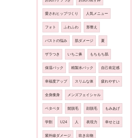
愛されヒップづくり
人気メニュー
フォト
ふわふわ
形整え
バストの悩み
肌ダメージ
夏
ザラつき
いちご鼻
もちもち肌
保湿パック
精製水パック
自己肯定感
幸福度アップ
スリムな体
疲れやすい
全身痩身
メンズフェイシャル
ベタベタ
髭脱毛
顔脱毛
もみあげ
学割
U24
人
表現力
幸せとは
紫外線ダメージ
吹き出物