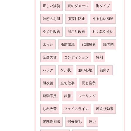
正しい姿勢
夏のダメージ
泡タイプ
理想のお肌
肌荒れ防止
うるおい補給
冷え性改善
肩こり改善
むくみやすい
太った
脂肪燃焼
代謝酵素
腸内菌
全身美容
コンディション
特別
パック
ゲル状
触り心地
前向き
肌改善
立ち仕事
同じ姿勢
運動不足
静脈
シーリング
しわ改善
フェイスライン
若返り効果
老廃物排出
部分脱毛
速い