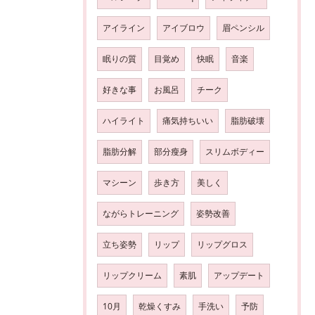
アイライン
アイブロウ
眉ペンシル
眠りの質
目覚め
快眠
音楽
好きな事
お風呂
チーク
ハイライト
痛気持ちいい
脂肪破壊
脂肪分解
部分瘦身
スリムボディー
マシーン
歩き方
美しく
ながらトレーニング
姿勢改善
立ち姿勢
リップ
リップグロス
リップクリーム
素肌
アップデート
10月
乾燥くすみ
手洗い
予防