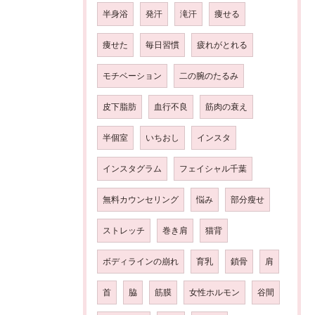
半身浴
発汗
滝汗
痩せる
痩せた
毎日習慣
疲れがとれる
モチベーション
二の腕のたるみ
皮下脂肪
血行不良
筋肉の衰え
半個室
いちおし
インスタ
インスタグラム
フェイシャル千葉
無料カウンセリング
悩み
部分瘦せ
ストレッチ
巻き肩
猫背
ボディラインの崩れ
育乳
鎖骨
肩
首
脇
筋膜
女性ホルモン
谷間