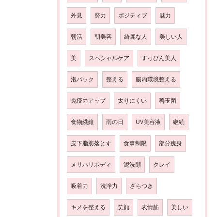
外見
努力
ポジティブ
魅力
朝活
朝美容
綺麗な人
美しい人
美
スペシャルケア
すっぴん美人
泡パック
整える
腸内環境整える
免疫力アップ
太りにくい
善玉菌
食物繊維
雨の日
UV美容液
継続
皮下脂肪落とす
食事制限
部分痩身
メリハリボディ
泥洗顔
クレイ
吸着力
洗浄力
ざらつき
キメを整える
笑顔
表情筋
美しい