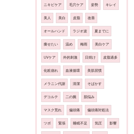
ニキビケア
毛穴ケア
姿勢
キレイ
美人
美白
皮脂
改善
オールハンド
ラジオ波
夏までに
痩せたい
温め
梅雨
美白ケア
UVケア
外的刺激
日焼け
皮脂過多
化粧崩れ
血液循環
美肌習慣
メラニン代謝
清潔
そばかす
デコルテ
二の腕
肌悩み
マスク荒れ
偏頭痛
偏頭痛対処法
ツボ
緊張
睡眠不足
気圧
影響