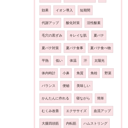
効果
イオン導入
短期間
代謝アップ
酸化対策
活性酸素
毛穴の黒ずみ
キレイな肌
夏バテ
夏バテ対策
夏バテ食事
夏バテ食べ物
平熱
低い
体温
汗
太陽光
体内時計
小鼻
角質
角栓
野菜
バランス
便秘
美味しい
かんたんに作れる
寝ながら
簡単
むくみ改善
エクササイズ
血流アップ
大腿四頭筋
内転筋
ハムストリング