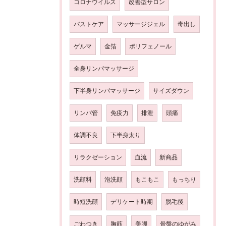
コロナウイルス
改善型サロン
バストケア
マッサージジェル
毒出し
ゲルマ
金箔
ポリフェノール
全身リンパマッサージ
下半身リンパマッサージ
サイズダウン
リンパ管
免疫力
排泄
頭痛
体調不良
下半身太り
リラクゼーション
血流
新商品
洗顔料
泡洗顔
もこもこ
もっちり
時短洗顔
デリケート時期
脱毛後
ごわつき
胸筋
美脚
骨盤のゆがみ