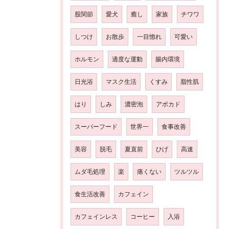
股関節
愛犬
癒し
家族
チワワ
しつけ
お散歩
一目惚れ
可愛い
ホルモン
適度な運動
腸内環境
日光浴
マスク生活
くすみ
脂性肌
はり
しみ
濃密泡
アボカド
スーパーフード
世界一
食事改善
美容
脱毛
夏直前
ひげ
高速
ムダ毛処理
楽
痛くない
ツルツル
食生活改善
カフェイン
カフェインレス
コーヒー
入浴