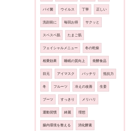
バイ菌
ウイルス
丁寧
正しい
洗顔前に
毎回お得
サクッと
スベスベ肌
たまご肌
フェイシャルメニュー
冬の乾燥
相乗効果
睡眠の質向上
発酵食品
目元
アイマスク
パッチリ
抵抗力
冬
フルーツ
冷えの改善
生姜
ブーツ
すっきり
メリハリ
運動習慣
綺麗
理想
腸内環境を整える
消化酵素