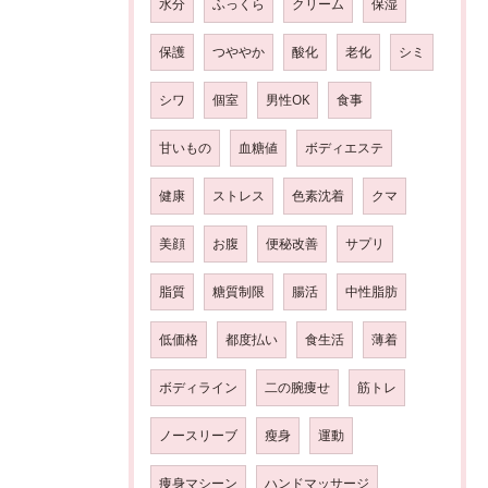
水分
ふっくら
クリーム
保湿
保護
つややか
酸化
老化
シミ
シワ
個室
男性OK
食事
甘いもの
血糖値
ボディエステ
健康
ストレス
色素沈着
クマ
美顔
お腹
便秘改善
サプリ
脂質
糖質制限
腸活
中性脂肪
低価格
都度払い
食生活
薄着
ボディライン
二の腕痩せ
筋トレ
ノースリーブ
瘦身
運動
痩身マシーン
ハンドマッサージ