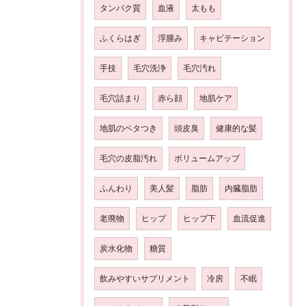
タンパク質
血液
太もも
ふくらはぎ
浮腫み
キャビテーション
手技
毛穴洗浄
毛穴汚れ
毛穴詰まり
赤ら顔
地肌ケア
地肌のベタつき
頭皮臭
健康的な髪
毛穴の皮脂汚れ
ボリュームアップ
ふんわり
美人髪
脂肪
内臓脂肪
老廃物
ヒップ
ヒップ下
血流促進
炭水化物
糖質
飲みやすいサプリメント
冷房
不眠