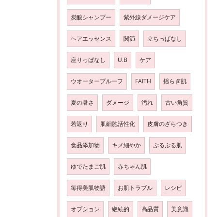
炭酸シャンプー
紫外線ダメージケア
ヘアエッセンス
関節
立ちっぱなし
座りっぱなし
U.B
ケア
ウオータープルーフ
FAITH
揺らぎ肌
夏の暑さ
ダメージ
汚れ
古い角質
若返り
肌細胞活性化
皮膚のざらつき
食品添加物
キメ細やか
ぷるぷる肌
ゆでたまご肌
赤ちゃん肌
毎得美肌物語
お肌トラブル
レシピ
オプション
継続的
高品質
美意識