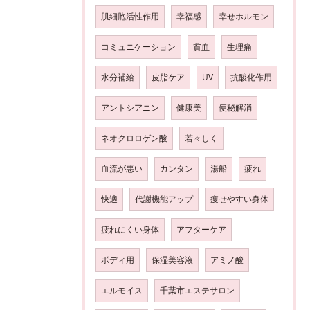
肌細胞活性作用
幸福感
幸せホルモン
コミュニケーション
貧血
生理痛
水分補給
皮脂ケア
UV
抗酸化作用
アントシアニン
健康美
便秘解消
ネオクロロゲン酸
若々しく
血流が悪い
カンタン
湯船
疲れ
快適
代謝機能アップ
痩せやすい身体
疲れにくい身体
アフターケア
ボディ用
保湿美容液
アミノ酸
エルモイス
千葉市エステサロン