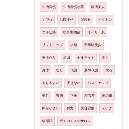
生活習慣
生活習慣改善
腸活美人
くびれ
お腹痩せ
楽痩せ
ビタミン
ニキビ跡
吹き出物跡
オイリー肌
リフトアップ
小顔
千葉駅徒歩
美肌作り
原因
セルライト
冷え
身体
なぜ
代謝
新陳代謝
太る
太りやすい
痩せない
バストアップ
美乳
豊胸
下垂
左右差
胸の形
胸が小さい
弾力
美容習慣
メイク
敏感肌
近くのエステサロン