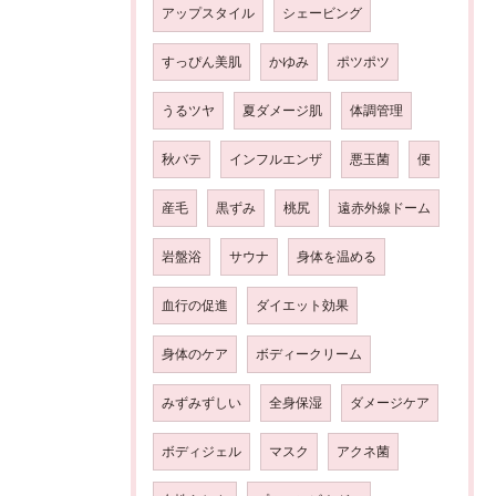
アップスタイル
シェービング
すっぴん美肌
かゆみ
ポツポツ
うるツヤ
夏ダメージ肌
体調管理
秋バテ
インフルエンザ
悪玉菌
便
産毛
黒ずみ
桃尻
遠赤外線ドーム
岩盤浴
サウナ
身体を温める
血行の促進
ダイエット効果
身体のケア
ボディークリーム
みずみずしい
全身保湿
ダメージケア
ボディジェル
マスク
アクネ菌