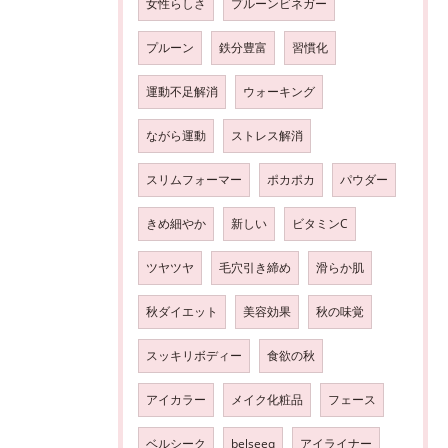
女性らしさ
プルーンビネガー
プルーン
鉄分豊富
習慣化
運動不足解消
ウォーキング
ながら運動
ストレス解消
スリムフォーマー
ポカポカ
パウダー
きめ細やか
新しい
ビタミンC
ツヤツヤ
毛穴引き締め
滑らか肌
秋ダイエット
美容効果
秋の味覚
スッキリボディー
食欲の秋
アイカラー
メイク化粧品
フェース
ベルシーク
belseeq
アイライナー