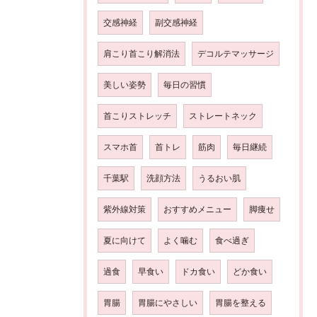
交感神経
副交感神経
肩こり首こり解消法
デコルテマッサージ
美しい姿勢
毎日の習慣
首こりストレッチ
ストレートネック
スマホ首
首トレ
筋肉
毎日継続
千葉駅
洗顔方法
うるおい肌
紫外線対策
おすすめメニュー
脚痩せ
夏に向けて
よく噛む
食べ過ぎ
過食
早食い
ドカ食い
どか食い
胃腸
胃腸にやさしい
胃腸を整える