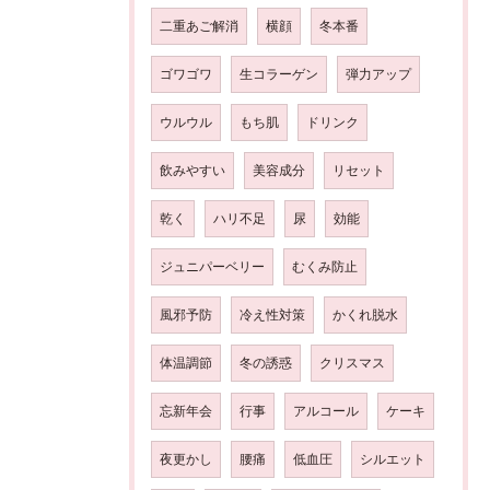
二重あご解消
横顔
冬本番
ゴワゴワ
生コラーゲン
弾力アップ
ウルウル
もち肌
ドリンク
飲みやすい
美容成分
リセット
乾く
ハリ不足
尿
効能
ジュニパーベリー
むくみ防止
風邪予防
冷え性対策
かくれ脱水
体温調節
冬の誘惑
クリスマス
忘新年会
行事
アルコール
ケーキ
夜更かし
腰痛
低血圧
シルエット