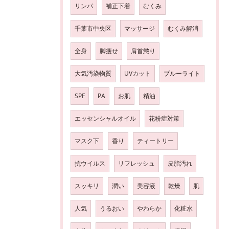
リンパ
補正下着
むくみ
千葉市中央区
マッサージ
むくみ解消
全身
脚瘦せ
肩首懲り
大気汚染物質
UVカット
ブルーライト
SPF
PA
お肌
精油
エッセンシャルオイル
花粉症対策
マスク下
香り
ティートリー
抗ウイルス
リフレッシュ
皮脂汚れ
スッキリ
潤い
美容液
乾燥
肌
人気
うるおい
やわらか
化粧水