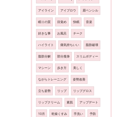
アイライン
アイブロウ
眉ペンシル
眠りの質
目覚め
快眠
音楽
好きな事
お風呂
チーク
ハイライト
痛気持ちいい
脂肪破壊
脂肪分解
部分瘦身
スリムボディー
マシーン
歩き方
美しく
ながらトレーニング
姿勢改善
立ち姿勢
リップ
リップグロス
リップクリーム
素肌
アップデート
10月
乾燥くすみ
手洗い
予防