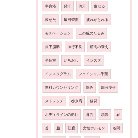
半身浴
発汗
滝汗
痩せる
痩せた
毎日習慣
疲れがとれる
モチベーション
二の腕のたるみ
皮下脂肪
血行不良
筋肉の衰え
半個室
いちおし
インスタ
インスタグラム
フェイシャル千葉
無料カウンセリング
悩み
部分瘦せ
ストレッチ
巻き肩
猫背
ボディラインの崩れ
育乳
鎖骨
肩
首
脇
筋膜
女性ホルモン
谷間