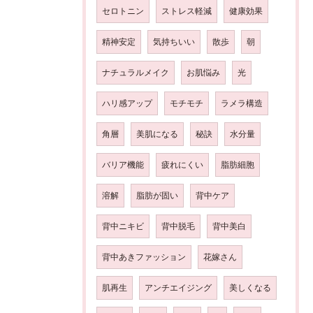
セロトニン
ストレス軽減
健康効果
精神安定
気持ちいい
散歩
朝
ナチュラルメイク
お肌悩み
光
ハリ感アップ
モチモチ
ラメラ構造
角層
美肌になる
秘訣
水分量
バリア機能
疲れにくい
脂肪細胞
溶解
脂肪が固い
背中ケア
背中ニキビ
背中脱毛
背中美白
背中あきファッション
花嫁さん
肌再生
アンチエイジング
美しくなる