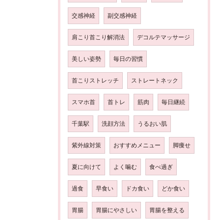
交感神経
副交感神経
肩こり首こり解消法
デコルテマッサージ
美しい姿勢
毎日の習慣
首こりストレッチ
ストレートネック
スマホ首
首トレ
筋肉
毎日継続
千葉駅
洗顔方法
うるおい肌
紫外線対策
おすすめメニュー
脚痩せ
夏に向けて
よく噛む
食べ過ぎ
過食
早食い
ドカ食い
どか食い
胃腸
胃腸にやさしい
胃腸を整える