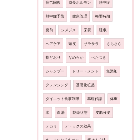
疲労回復
成長ホルモン
熱中症
熱中症予防
健康管理
梅雨時期
夏前
ジメジメ
栄養
睡眠
ヘアケア
頭皮
サラサラ
さらさら
指どおり
なめらか
べたつき
シャンプー
トリートメント
無添加
クレンジング
基礎化粧品
ダイエット食事制限
基礎代謝
体重
水
白湯
乾燥状態
皮脂分泌
テカリ
デトックス効果
キレイになるために
痩せる方法