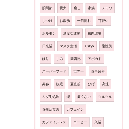
股関節
愛犬
癒し
家族
チワワ
しつけ
お散歩
一目惚れ
可愛い
ホルモン
適度な運動
腸内環境
日光浴
マスク生活
くすみ
脂性肌
はり
しみ
濃密泡
アボカド
スーパーフード
世界一
食事改善
美容
脱毛
夏直前
ひげ
高速
ムダ毛処理
楽
痛くない
ツルツル
食生活改善
カフェイン
カフェインレス
コーヒー
入浴