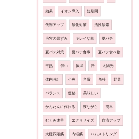
効果
イオン導入
短期間
代謝アップ
酸化対策
活性酸素
毛穴の黒ずみ
キレイな肌
夏バテ
夏バテ対策
夏バテ食事
夏バテ食べ物
平熱
低い
体温
汗
太陽光
体内時計
小鼻
角質
角栓
野菜
バランス
便秘
美味しい
かんたんに作れる
寝ながら
簡単
むくみ改善
エクササイズ
血流アップ
大腿四頭筋
内転筋
ハムストリング