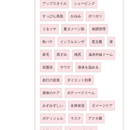
アップスタイル
シェービング
すっぴん美肌
かゆみ
ポツポツ
うるツヤ
夏ダメージ肌
体調管理
秋バテ
インフルエンザ
悪玉菌
便
産毛
黒ずみ
桃尻
遠赤外線ドーム
岩盤浴
サウナ
身体を温める
血行の促進
ダイエット効果
身体のケア
ボディークリーム
みずみずしい
全身保湿
ダメージケア
ボディジェル
マスク
アクネ菌