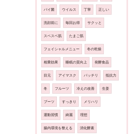
バイ菌
ウイルス
丁寧
正しい
洗顔前に
毎回お得
サクッと
スベスベ肌
たまご肌
フェイシャルメニュー
冬の乾燥
相乗効果
睡眠の質向上
発酵食品
目元
アイマスク
パッチリ
抵抗力
冬
フルーツ
冷えの改善
生姜
ブーツ
すっきり
メリハリ
運動習慣
綺麗
理想
腸内環境を整える
消化酵素