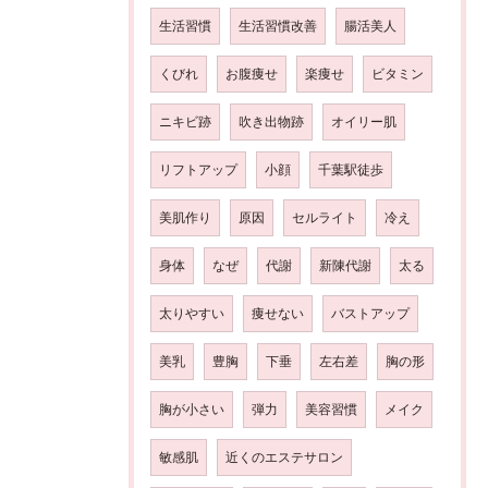
生活習慣
生活習慣改善
腸活美人
くびれ
お腹痩せ
楽痩せ
ビタミン
ニキビ跡
吹き出物跡
オイリー肌
リフトアップ
小顔
千葉駅徒歩
美肌作り
原因
セルライト
冷え
身体
なぜ
代謝
新陳代謝
太る
太りやすい
痩せない
バストアップ
美乳
豊胸
下垂
左右差
胸の形
胸が小さい
弾力
美容習慣
メイク
敏感肌
近くのエステサロン