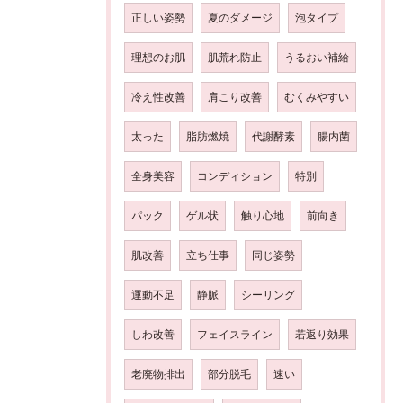
正しい姿勢
夏のダメージ
泡タイプ
理想のお肌
肌荒れ防止
うるおい補給
冷え性改善
肩こり改善
むくみやすい
太った
脂肪燃焼
代謝酵素
腸内菌
全身美容
コンディション
特別
パック
ゲル状
触り心地
前向き
肌改善
立ち仕事
同じ姿勢
運動不足
静脈
シーリング
しわ改善
フェイスライン
若返り効果
老廃物排出
部分脱毛
速い