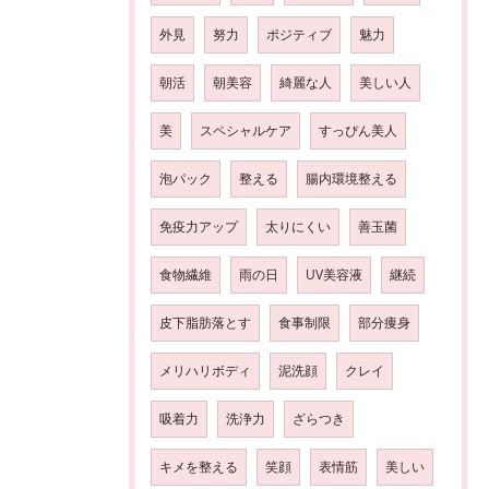
外見
努力
ポジティブ
魅力
朝活
朝美容
綺麗な人
美しい人
美
スペシャルケア
すっぴん美人
泡パック
整える
腸内環境整える
免疫力アップ
太りにくい
善玉菌
食物繊維
雨の日
UV美容液
継続
皮下脂肪落とす
食事制限
部分痩身
メリハリボディ
泥洗顔
クレイ
吸着力
洗浄力
ざらつき
キメを整える
笑顔
表情筋
美しい