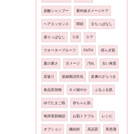
炭酸シャンプー
紫外線ダメージケア
ヘアエッセンス
関節
立ちっぱなし
座りっぱなし
U.B
ケア
ウオータープルーフ
FAITH
揺らぎ肌
夏の暑さ
ダメージ
汚れ
古い角質
若返り
肌細胞活性化
皮膚のざらつき
食品添加物
キメ細やか
ぷるぷる肌
ゆでたまご肌
赤ちゃん肌
毎得美肌物語
お肌トラブル
レシピ
オプション
継続的
高品質
美意識