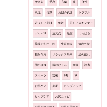
考え方
受容
言葉
夢
個性
意識
行動
お肌の代謝
トラブル
若々しい美肌
年齢
正しいスキンケア
ツッパリ
注意点
温度
つっぱる
季節の変わり目
生育光線
遠赤外線
輻射作用
リラックス効果
足の疲れ
脚の疲れ
脚のむくみ
食欲
読書
スポーツ
芸術
9月
秋
お尻ケア
美尻
ヒップアップ
ヒップケア
お尻ニキビ
お尻のザラつき
お尻の黒ずみ