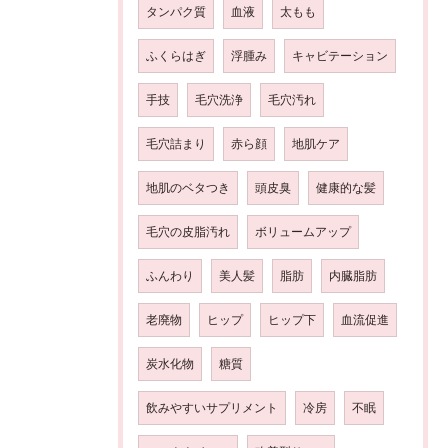
タンパク質
血液
太もも
ふくらはぎ
浮腫み
キャビテーション
手技
毛穴洗浄
毛穴汚れ
毛穴詰まり
赤ら顔
地肌ケア
地肌のベタつき
頭皮臭
健康的な髪
毛穴の皮脂汚れ
ボリュームアップ
ふんわり
美人髪
脂肪
内臓脂肪
老廃物
ヒップ
ヒップ下
血流促進
炭水化物
糖質
飲みやすいサプリメント
冷房
不眠