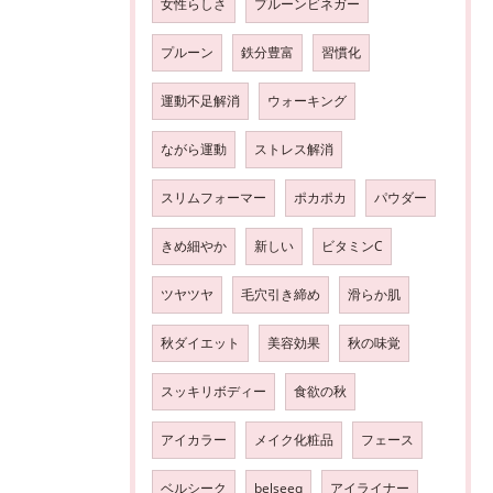
女性らしさ
プルーンビネガー
プルーン
鉄分豊富
習慣化
運動不足解消
ウォーキング
ながら運動
ストレス解消
スリムフォーマー
ポカポカ
パウダー
きめ細やか
新しい
ビタミンC
ツヤツヤ
毛穴引き締め
滑らか肌
秋ダイエット
美容効果
秋の味覚
スッキリボディー
食欲の秋
アイカラー
メイク化粧品
フェース
ベルシーク
belseeq
アイライナー