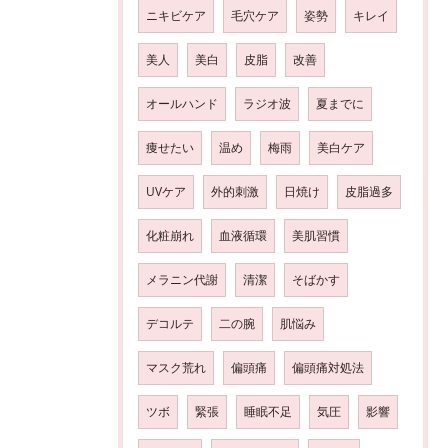
ニキビケア
毛穴ケア
姿勢
キレイ
美人
美白
皮脂
改善
オールハンド
ラジオ波
夏までに
痩せたい
温め
梅雨
美白ケア
UVケア
外的刺激
日焼け
皮脂過多
化粧崩れ
血液循環
美肌習慣
メラニン代謝
清潔
そばかす
デコルテ
二の腕
肌悩み
マスク荒れ
偏頭痛
偏頭痛対処法
ツボ
緊張
睡眠不足
気圧
影響