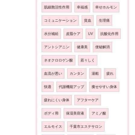
肌細胞活性作用
幸福感
幸せホルモン
コミュニケーション
貧血
生理痛
水分補給
皮脂ケア
UV
抗酸化作用
アントシアニン
健康美
便秘解消
ネオクロロゲン酸
若々しく
血流が悪い
カンタン
湯船
疲れ
快適
代謝機能アップ
痩せやすい身体
疲れにくい身体
アフターケア
ボディ用
保湿美容液
アミノ酸
エルモイス
千葉市エステサロン