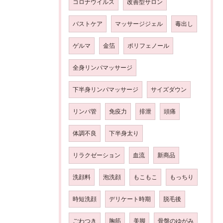
コロナウイルス
改善型サロン
バストケア
マッサージジェル
毒出し
ゲルマ
金箔
ポリフェノール
全身リンパマッサージ
下半身リンパマッサージ
サイズダウン
リンパ管
免疫力
排泄
頭痛
体調不良
下半身太り
リラクゼーション
血流
新商品
洗顔料
泡洗顔
もこもこ
もっちり
時短洗顔
デリケート時期
脱毛後
ごわつき
胸筋
美脚
骨盤のゆがみ