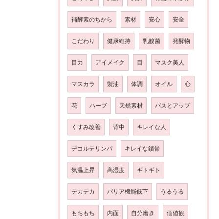
補酵素のちから
素材
安心
安全
こだわり
健康維持
乳酸菌
発酵物
目力
アイメイク
目
マスク美人
マスカラ
製油
体調
オイル
心
花
ハーブ
天然素材
バスとアップ
くすみ改善
背中
キレイな人
デコルテリンパ
キレイな鎖骨
気温上昇
高湿度
ギトギト
テカテカ
バリア機能低下
うるうる
もちもち
内面
自分磨き
価値観