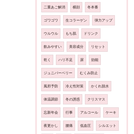
二重あご解消
横顔
冬本番
ゴワゴワ
生コラーゲン
弾力アップ
ウルウル
もち肌
ドリンク
飲みやすい
美容成分
リセット
乾く
ハリ不足
尿
効能
ジュニパーベリー
むくみ防止
風邪予防
冷え性対策
かくれ脱水
体温調節
冬の誘惑
クリスマス
忘新年会
行事
アルコール
ケーキ
夜更かし
腰痛
低血圧
シルエット