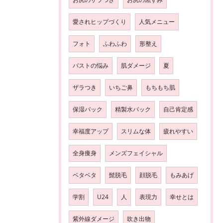
愛されヒップづくり
人気メニュー
フォト
ふわふわ
形整え
バストの悩み
肌ダメージ
夏
ザラつき
いちご鼻
もちもち肌
保湿パック
精製水パック
自己肯定感
幸福度アップ
スリムな体
疲れやすい
全身痩身
メンズフェイシャル
ベタベタ
髭脱毛
顔脱毛
もみあげ
学割
U24
人
表現力
幸せとは
紫外線ダメージ
吹き出物