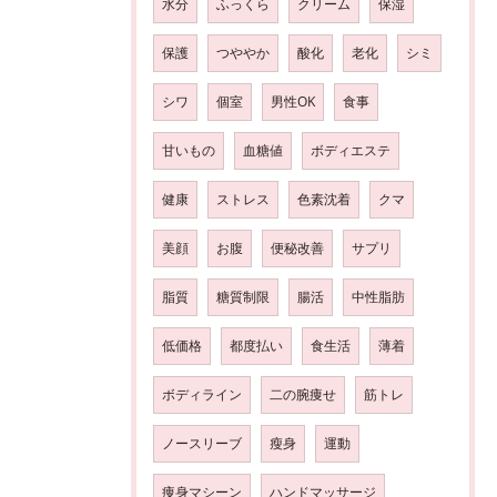
水分
ふっくら
クリーム
保湿
保護
つややか
酸化
老化
シミ
シワ
個室
男性OK
食事
甘いもの
血糖値
ボディエステ
健康
ストレス
色素沈着
クマ
美顔
お腹
便秘改善
サプリ
脂質
糖質制限
腸活
中性脂肪
低価格
都度払い
食生活
薄着
ボディライン
二の腕痩せ
筋トレ
ノースリーブ
瘦身
運動
痩身マシーン
ハンドマッサージ