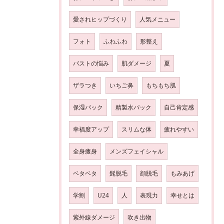
愛されヒップづくり
人気メニュー
フォト
ふわふわ
形整え
バストの悩み
肌ダメージ
夏
ザラつき
いちご鼻
もちもち肌
保湿パック
精製水パック
自己肯定感
幸福度アップ
スリムな体
疲れやすい
全身痩身
メンズフェイシャル
ベタベタ
髭脱毛
顔脱毛
もみあげ
学割
U24
人
表現力
幸せとは
紫外線ダメージ
吹き出物