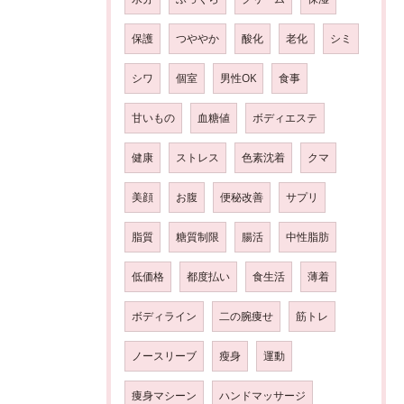
保護
つややか
酸化
老化
シミ
シワ
個室
男性OK
食事
甘いもの
血糖値
ボディエステ
健康
ストレス
色素沈着
クマ
美顔
お腹
便秘改善
サプリ
脂質
糖質制限
腸活
中性脂肪
低価格
都度払い
食生活
薄着
ボディライン
二の腕痩せ
筋トレ
ノースリーブ
瘦身
運動
痩身マシーン
ハンドマッサージ