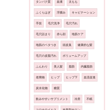
タンパク質
血液
太もも
ふくらはぎ
浮腫み
キャビテーション
手技
毛穴洗浄
毛穴汚れ
毛穴詰まり
赤ら顔
地肌ケア
地肌のベタつき
頭皮臭
健康的な髪
毛穴の皮脂汚れ
ボリュームアップ
ふんわり
美人髪
脂肪
内臓脂肪
老廃物
ヒップ
ヒップ下
血流促進
炭水化物
糖質
飲みやすいサプリメント
冷房
不眠
コロナウイルス
改善型サロン