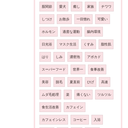
股関節
愛犬
癒し
家族
チワワ
しつけ
お散歩
一目惚れ
可愛い
ホルモン
適度な運動
腸内環境
日光浴
マスク生活
くすみ
脂性肌
はり
しみ
濃密泡
アボカド
スーパーフード
世界一
食事改善
美容
脱毛
夏直前
ひげ
高速
ムダ毛処理
楽
痛くない
ツルツル
食生活改善
カフェイン
カフェインレス
コーヒー
入浴