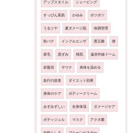
アップスタイル
シェービング
すっぴん美肌
かゆみ
ポツポツ
うるツヤ
夏ダメージ肌
体調管理
秋バテ
インフルエンザ
悪玉菌
便
産毛
黒ずみ
桃尻
遠赤外線ドーム
岩盤浴
サウナ
身体を温める
血行の促進
ダイエット効果
身体のケア
ボディークリーム
みずみずしい
全身保湿
ダメージケア
ボディジェル
マスク
アクネ菌
女性らしさ
プルーンビネガー