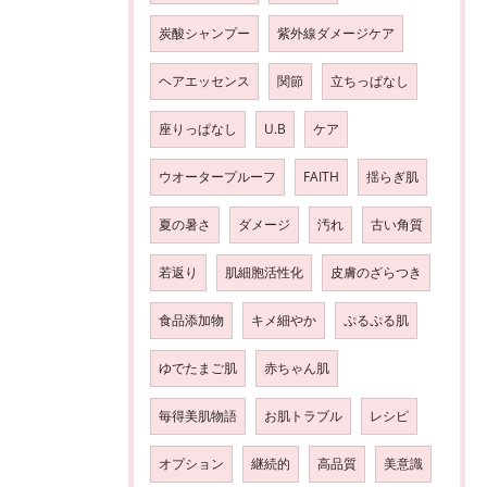
炭酸シャンプー
紫外線ダメージケア
ヘアエッセンス
関節
立ちっぱなし
座りっぱなし
U.B
ケア
ウオータープルーフ
FAITH
揺らぎ肌
夏の暑さ
ダメージ
汚れ
古い角質
若返り
肌細胞活性化
皮膚のざらつき
食品添加物
キメ細やか
ぷるぷる肌
ゆでたまご肌
赤ちゃん肌
毎得美肌物語
お肌トラブル
レシピ
オプション
継続的
高品質
美意識