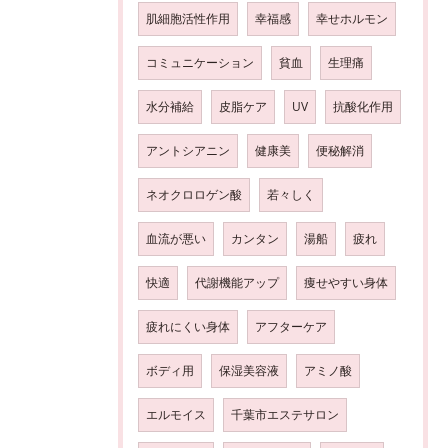
肌細胞活性作用
幸福感
幸せホルモン
コミュニケーション
貧血
生理痛
水分補給
皮脂ケア
UV
抗酸化作用
アントシアニン
健康美
便秘解消
ネオクロロゲン酸
若々しく
血流が悪い
カンタン
湯船
疲れ
快適
代謝機能アップ
痩せやすい身体
疲れにくい身体
アフターケア
ボディ用
保湿美容液
アミノ酸
エルモイス
千葉市エステサロン