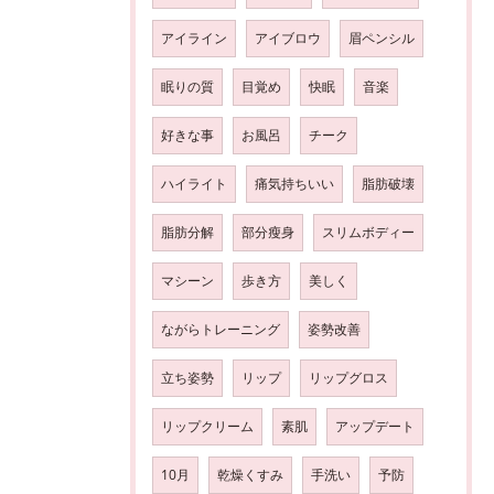
アイライン
アイブロウ
眉ペンシル
眠りの質
目覚め
快眠
音楽
好きな事
お風呂
チーク
ハイライト
痛気持ちいい
脂肪破壊
脂肪分解
部分瘦身
スリムボディー
マシーン
歩き方
美しく
ながらトレーニング
姿勢改善
立ち姿勢
リップ
リップグロス
リップクリーム
素肌
アップデート
10月
乾燥くすみ
手洗い
予防