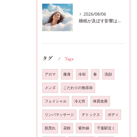
2026/08/06
睡眠が及ぼす影響は？千葉市おすすめメニュー全身リンパマッサージで全身スッキリ♪
タグ
Tags
アロマ
痩身
冷却
春
洗顔
メンズ
こだわりの無添加
フェイシャル
冷え性
体質改善
リンパマッサージ
デトックス
ボディ
肌荒れ
花粉
紫外線
千葉駅近く