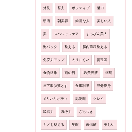
外見
努力
ポジティブ
魅力
朝活
朝美容
綺麗な人
美しい人
美
スペシャルケア
すっぴん美人
泡パック
整える
腸内環境整える
免疫力アップ
太りにくい
善玉菌
食物繊維
雨の日
UV美容液
継続
皮下脂肪落とす
食事制限
部分痩身
メリハリボディ
泥洗顔
クレイ
吸着力
洗浄力
ざらつき
キメを整える
笑顔
表情筋
美しい