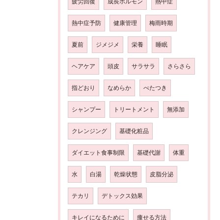
疲労回復
成長ホルモン
熱中症
熱中症予防
健康管理
梅雨時期
夏前
ジメジメ
栄養
睡眠
ヘアケア
頭皮
サラサラ
さらさら
指どおり
なめらか
べたつき
シャンプー
トリートメント
無添加
クレンジング
基礎化粧品
ダイエット食事制限
基礎代謝
体重
水
白湯
乾燥状態
皮脂分泌
テカリ
デトックス効果
キレイになるために
痩せる方法