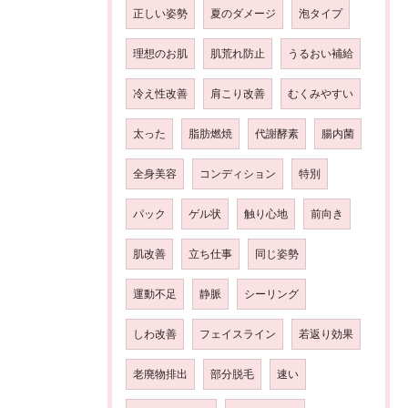
正しい姿勢
夏のダメージ
泡タイプ
理想のお肌
肌荒れ防止
うるおい補給
冷え性改善
肩こり改善
むくみやすい
太った
脂肪燃焼
代謝酵素
腸内菌
全身美容
コンディション
特別
パック
ゲル状
触り心地
前向き
肌改善
立ち仕事
同じ姿勢
運動不足
静脈
シーリング
しわ改善
フェイスライン
若返り効果
老廃物排出
部分脱毛
速い