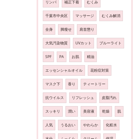
リンパ
補正下着
むくみ
千葉市中央区
マッサージ
むくみ解消
全身
脚瘦せ
肩首懲り
大気汚染物質
UVカット
ブルーライト
SPF
PA
お肌
精油
エッセンシャルオイル
花粉症対策
マスク下
香り
ティートリー
抗ウイルス
リフレッシュ
皮脂汚れ
スッキリ
潤い
美容液
乾燥
肌
人気
うるおい
やわらか
化粧水
水分
ふっくら
クリーム
保湿