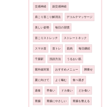
交感神経
副交感神経
肩こり首こり解消法
デコルテマッサージ
美しい姿勢
毎日の習慣
首こりストレッチ
ストレートネック
スマホ首
首トレ
筋肉
毎日継続
千葉駅
洗顔方法
うるおい肌
紫外線対策
おすすめメニュー
脚痩せ
夏に向けて
よく噛む
食べ過ぎ
過食
早食い
ドカ食い
どか食い
胃腸
胃腸にやさしい
胃腸を整える