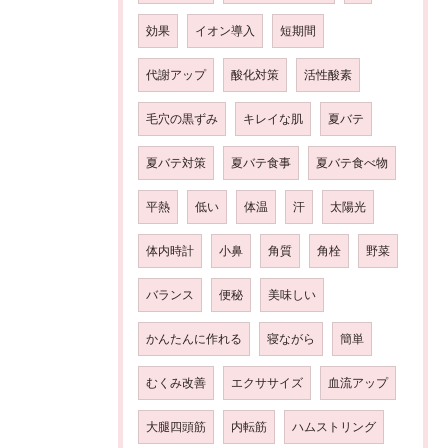
効果
イオン導入
短期間
代謝アップ
酸化対策
活性酸素
毛穴の黒ずみ
キレイな肌
夏バテ
夏バテ対策
夏バテ食事
夏バテ食べ物
平熱
低い
体温
汗
太陽光
体内時計
小鼻
角質
角栓
野菜
バランス
便秘
美味しい
かんたんに作れる
寝ながら
簡単
むくみ改善
エクササイズ
血流アップ
大腿四頭筋
内転筋
ハムストリング