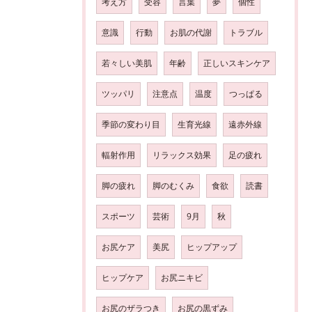
考え方
受容
言葉
夢
個性
意識
行動
お肌の代謝
トラブル
若々しい美肌
年齢
正しいスキンケア
ツッパリ
注意点
温度
つっぱる
季節の変わり目
生育光線
遠赤外線
輻射作用
リラックス効果
足の疲れ
脚の疲れ
脚のむくみ
食欲
読書
スポーツ
芸術
9月
秋
お尻ケア
美尻
ヒップアップ
ヒップケア
お尻ニキビ
お尻のザラつき
お尻の黒ずみ