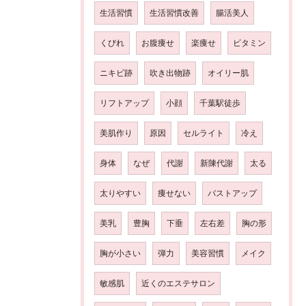
生活習慣
生活習慣改善
腸活美人
くびれ
お腹痩せ
楽痩せ
ビタミン
ニキビ跡
吹き出物跡
オイリー肌
リフトアップ
小顔
千葉駅徒歩
美肌作り
原因
セルライト
冷え
身体
なぜ
代謝
新陳代謝
太る
太りやすい
痩せない
バストアップ
美乳
豊胸
下垂
左右差
胸の形
胸が小さい
弾力
美容習慣
メイク
敏感肌
近くのエステサロン