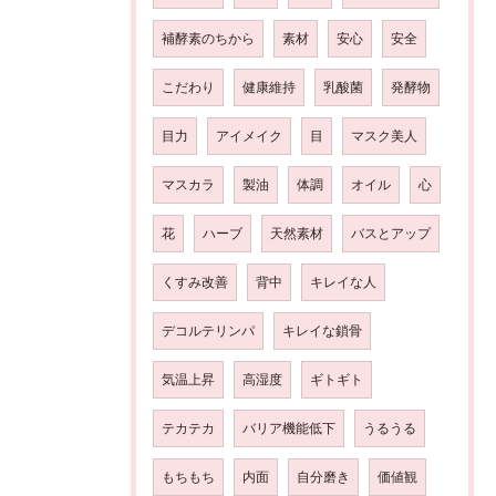
補酵素のちから
素材
安心
安全
こだわり
健康維持
乳酸菌
発酵物
目力
アイメイク
目
マスク美人
マスカラ
製油
体調
オイル
心
花
ハーブ
天然素材
バスとアップ
くすみ改善
背中
キレイな人
デコルテリンパ
キレイな鎖骨
気温上昇
高湿度
ギトギト
テカテカ
バリア機能低下
うるうる
もちもち
内面
自分磨き
価値観