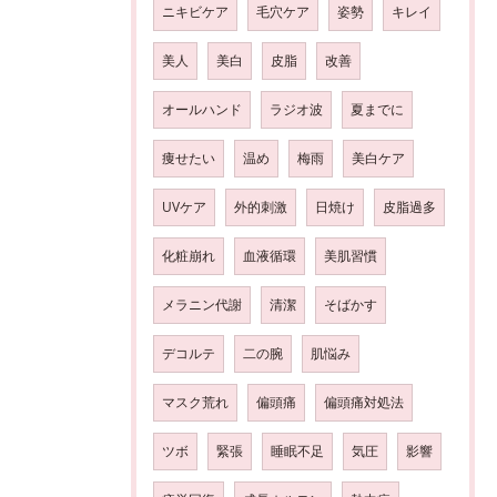
ニキビケア
毛穴ケア
姿勢
キレイ
美人
美白
皮脂
改善
オールハンド
ラジオ波
夏までに
痩せたい
温め
梅雨
美白ケア
UVケア
外的刺激
日焼け
皮脂過多
化粧崩れ
血液循環
美肌習慣
メラニン代謝
清潔
そばかす
デコルテ
二の腕
肌悩み
マスク荒れ
偏頭痛
偏頭痛対処法
ツボ
緊張
睡眠不足
気圧
影響