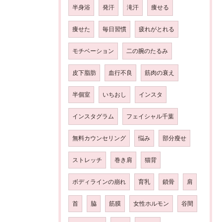
半身浴
発汗
滝汗
痩せる
痩せた
毎日習慣
疲れがとれる
モチベーション
二の腕のたるみ
皮下脂肪
血行不良
筋肉の衰え
半個室
いちおし
インスタ
インスタグラム
フェイシャル千葉
無料カウンセリング
悩み
部分瘦せ
ストレッチ
巻き肩
猫背
ボディラインの崩れ
育乳
鎖骨
肩
首
脇
筋膜
女性ホルモン
谷間