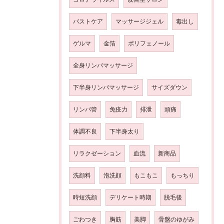
バストケア
マッサージジェル
毒出し
ゲルマ
金箔
ポリフェノール
全身リンパマッサージ
下半身リンパマッサージ
サイズダウン
リンパ管
免疫力
排泄
頭痛
体調不良
下半身太り
リラクゼーション
血流
新商品
洗顔料
泡洗顔
もこもこ
もっちり
時短洗顔
デリケート時期
脱毛後
ごわつき
胸筋
美脚
骨盤のゆがみ