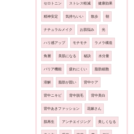
セロトニン
ストレス軽減
健康効果
精神安定
気持ちいい
散歩
朝
ナチュラルメイク
お肌悩み
光
ハリ感アップ
モチモチ
ラメラ構造
角層
美肌になる
秘訣
水分量
バリア機能
疲れにくい
脂肪細胞
溶解
脂肪が固い
背中ケア
背中ニキビ
背中脱毛
背中美白
背中あきファッション
花嫁さん
肌再生
アンチエイジング
美しくなる