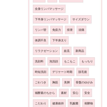
全身リンパマッサージ
下半身リンパマッサージ
サイズダウン
リンパ管
免疫力
排泄
頭痛
体調不良
下半身太り
リラクゼーション
血流
新商品
洗顔料
泡洗顔
もこもこ
もっちり
時短洗顔
デリケート時期
脱毛後
ごわつき
胸筋
美脚
骨盤のゆがみ
補酵素のちから
素材
安心
安全
こだわり
健康維持
乳酸菌
発酵物