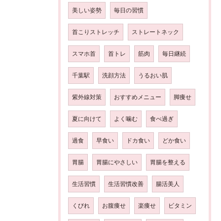
美しい姿勢
毎日の習慣
首こりストレッチ
ストレートネック
スマホ首
首トレ
筋肉
毎日継続
千葉駅
洗顔方法
うるおい肌
紫外線対策
おすすめメニュー
脚痩せ
夏に向けて
よく噛む
食べ過ぎ
過食
早食い
ドカ食い
どか食い
胃腸
胃腸にやさしい
胃腸を整える
生活習慣
生活習慣改善
腸活美人
くびれ
お腹痩せ
楽痩せ
ビタミン