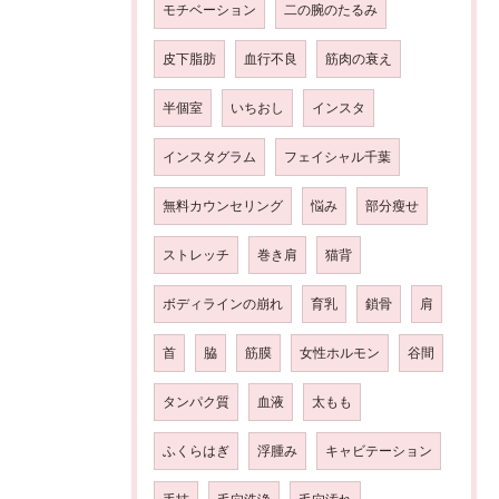
モチベーション
二の腕のたるみ
皮下脂肪
血行不良
筋肉の衰え
半個室
いちおし
インスタ
インスタグラム
フェイシャル千葉
無料カウンセリング
悩み
部分瘦せ
ストレッチ
巻き肩
猫背
ボディラインの崩れ
育乳
鎖骨
肩
首
脇
筋膜
女性ホルモン
谷間
タンパク質
血液
太もも
ふくらはぎ
浮腫み
キャビテーション