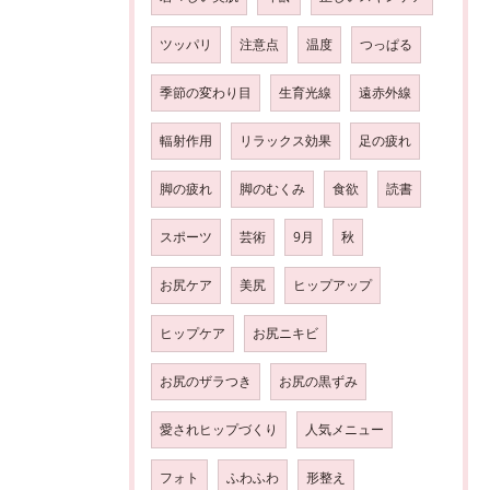
ツッパリ
注意点
温度
つっぱる
季節の変わり目
生育光線
遠赤外線
輻射作用
リラックス効果
足の疲れ
脚の疲れ
脚のむくみ
食欲
読書
スポーツ
芸術
9月
秋
お尻ケア
美尻
ヒップアップ
ヒップケア
お尻ニキビ
お尻のザラつき
お尻の黒ずみ
愛されヒップづくり
人気メニュー
フォト
ふわふわ
形整え