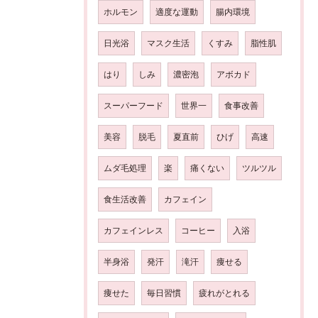
ホルモン
適度な運動
腸内環境
日光浴
マスク生活
くすみ
脂性肌
はり
しみ
濃密泡
アボカド
スーパーフード
世界一
食事改善
美容
脱毛
夏直前
ひげ
高速
ムダ毛処理
楽
痛くない
ツルツル
食生活改善
カフェイン
カフェインレス
コーヒー
入浴
半身浴
発汗
滝汗
痩せる
痩せた
毎日習慣
疲れがとれる