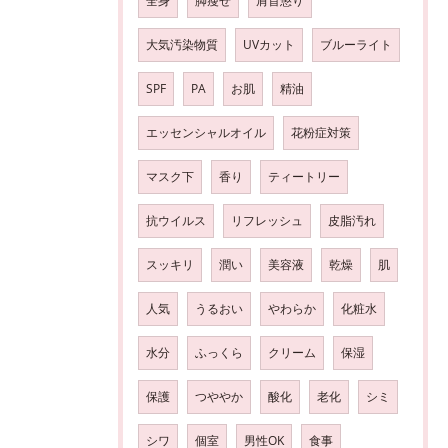
全身
脚瘦せ
肩首懲り
大気汚染物質
UVカット
ブルーライト
SPF
PA
お肌
精油
エッセンシャルオイル
花粉症対策
マスク下
香り
ティートリー
抗ウイルス
リフレッシュ
皮脂汚れ
スッキリ
潤い
美容液
乾燥
肌
人気
うるおい
やわらか
化粧水
水分
ふっくら
クリーム
保湿
保護
つややか
酸化
老化
シミ
シワ
個室
男性OK
食事