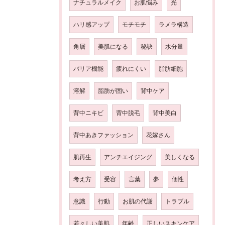
ナチュラルメイク
お肌悩み
光
ハリ感アップ
モチモチ
ラメラ構造
角層
美肌になる
秘訣
水分量
バリア機能
疲れにくい
脂肪細胞
溶解
脂肪が固い
背中ケア
背中ニキビ
背中脱毛
背中美白
背中あきファッション
花嫁さん
肌再生
アンチエイジング
美しくなる
考え方
受容
言葉
夢
個性
意識
行動
お肌の代謝
トラブル
若々しい美肌
年齢
正しいスキンケア