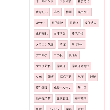
オールハンド
ラジオ波
夏までに
痩せたい
温め
梅雨
美白ケア
UVケア
外的刺激
日焼け
皮脂過多
化粧崩れ
血液循環
美肌習慣
メラニン代謝
清潔
そばかす
デコルテ
二の腕
肌悩み
マスク荒れ
偏頭痛
偏頭痛対処法
ツボ
緊張
睡眠不足
気圧
影響
疲労回復
成長ホルモン
熱中症
熱中症予防
健康管理
梅雨時期
夏前
ジメジメ
栄養
睡眠