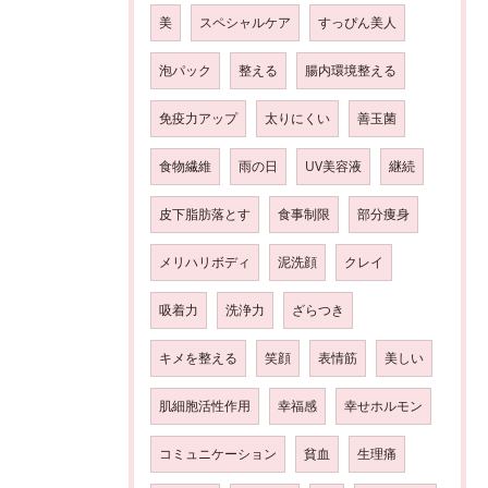
美
スペシャルケア
すっぴん美人
泡パック
整える
腸内環境整える
免疫力アップ
太りにくい
善玉菌
食物繊維
雨の日
UV美容液
継続
皮下脂肪落とす
食事制限
部分痩身
メリハリボディ
泥洗顔
クレイ
吸着力
洗浄力
ざらつき
キメを整える
笑顔
表情筋
美しい
肌細胞活性作用
幸福感
幸せホルモン
コミュニケーション
貧血
生理痛