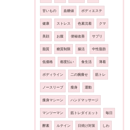
甘いもの
血糖値
ボディエステ
健康
ストレス
色素沈着
クマ
美顔
お腹
便秘改善
サプリ
脂質
糖質制限
腸活
中性脂肪
低価格
都度払い
食生活
薄着
ボディライン
二の腕痩せ
筋トレ
ノースリーブ
瘦身
運動
痩身マシーン
ハンドマッサージ
マンツーマン
筋トレダイエット
毎日
酵素
ルテイン
日焼け対策
しわ