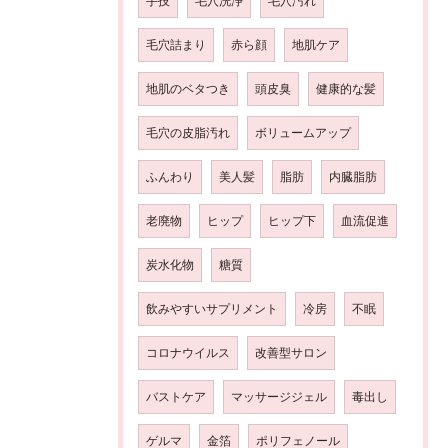
手技
毛穴洗浄
毛穴汚れ
毛穴詰まり
赤ら顔
地肌ケア
地肌のベタつき
頭皮臭
健康的な髪
毛穴の皮脂汚れ
ボリュームアップ
ふんわり
美人髪
脂肪
内臓脂肪
老廃物
ヒップ
ヒップ下
血流促進
炭水化物
糖質
飲みやすいサプリメント
冷房
不眠
コロナウイルス
改善型サロン
バストケア
マッサージジェル
毒出し
ゲルマ
金箔
ポリフェノール