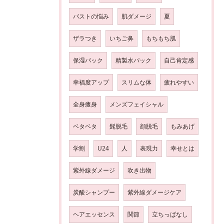
バストの悩み
肌ダメージ
夏
ザラつき
いちご鼻
もちもち肌
保湿パック
精製水パック
自己肯定感
幸福度アップ
スリムな体
疲れやすい
全身痩身
メンズフェイシャル
ベタベタ
髭脱毛
顔脱毛
もみあげ
学割
U24
人
表現力
幸せとは
紫外線ダメージ
吹き出物
炭酸シャンプー
紫外線ダメージケア
ヘアエッセンス
関節
立ちっぱなし