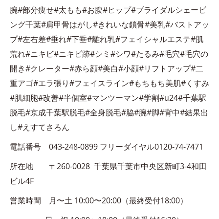
腕#部分痩せ#太もも#お腹#ヒップ#ブライダルシェービ
ング千葉#肩甲骨はがし#きれいな鎖骨#美乳#バストアッ
プ#左右差#垂れ#下垂#離れ乳#フェイシャルエステ#肌
荒れ#ニキビ#ニキビ跡#シミ#シワ#たるみ#毛穴#毛穴の
開き#クレーター#赤ら顔#美白#小顔#リフトアップ#二
重アゴ#エラ張り#フェイスライン#もちもち美肌#くすみ
#肌細胞#改善#半個室#マンツーマン#学割#u24#千葉駅
脱毛#京成千葉駅脱毛#全身脱毛#脇#腕#脚#背中#結果出
し#えすてさろん
電話番号 043-248-0899 フリーダイヤル0120-74-7471
所在地 〒260-0028 千葉県千葉市中央区新町3-4和田
ビル4F
営業時間 月〜土 10:00〜20:00（最終受付18:00）