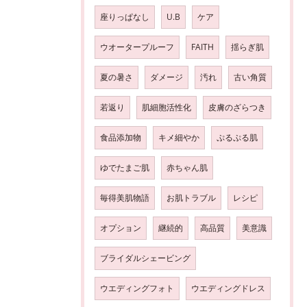
座りっぱなし
U.B
ケア
ウオータープルーフ
FAITH
揺らぎ肌
夏の暑さ
ダメージ
汚れ
古い角質
若返り
肌細胞活性化
皮膚のざらつき
食品添加物
キメ細やか
ぷるぷる肌
ゆでたまご肌
赤ちゃん肌
毎得美肌物語
お肌トラブル
レシピ
オプション
継続的
高品質
美意識
ブライダルシェービング
ウエディングフォト
ウエディングドレス