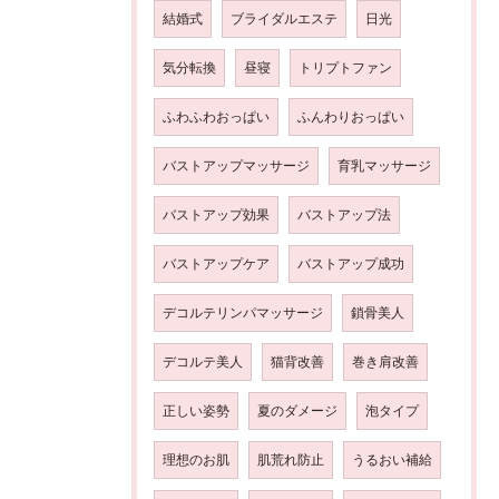
結婚式
ブライダルエステ
日光
気分転換
昼寝
トリプトファン
ふわふわおっぱい
ふんわりおっぱい
バストアップマッサージ
育乳マッサージ
バストアップ効果
バストアップ法
バストアップケア
バストアップ成功
デコルテリンパマッサージ
鎖骨美人
デコルテ美人
猫背改善
巻き肩改善
正しい姿勢
夏のダメージ
泡タイプ
理想のお肌
肌荒れ防止
うるおい補給