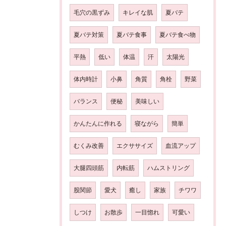
毛穴の黒ずみ
キレイな肌
夏バテ
夏バテ対策
夏バテ食事
夏バテ食べ物
平熱
低い
体温
汗
太陽光
体内時計
小鼻
角質
角栓
野菜
バランス
便秘
美味しい
かんたんに作れる
寝ながら
簡単
むくみ改善
エクササイズ
血流アップ
大腿四頭筋
内転筋
ハムストリング
股関節
愛犬
癒し
家族
チワワ
しつけ
お散歩
一目惚れ
可愛い