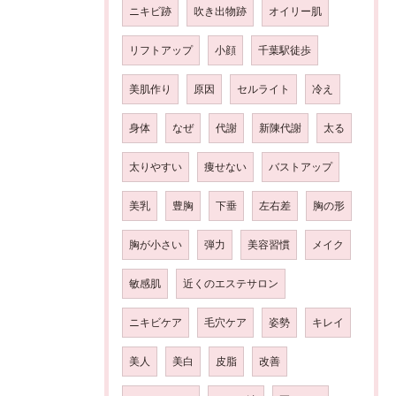
ニキビ跡
吹き出物跡
オイリー肌
リフトアップ
小顔
千葉駅徒歩
美肌作り
原因
セルライト
冷え
身体
なぜ
代謝
新陳代謝
太る
太りやすい
痩せない
バストアップ
美乳
豊胸
下垂
左右差
胸の形
胸が小さい
弾力
美容習慣
メイク
敏感肌
近くのエステサロン
ニキビケア
毛穴ケア
姿勢
キレイ
美人
美白
皮脂
改善