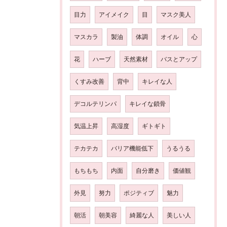
目力
アイメイク
目
マスク美人
マスカラ
製油
体調
オイル
心
花
ハーブ
天然素材
バスとアップ
くすみ改善
背中
キレイな人
デコルテリンパ
キレイな鎖骨
気温上昇
高湿度
ギトギト
テカテカ
バリア機能低下
うるうる
もちもち
内面
自分磨き
価値観
外見
努力
ポジティブ
魅力
朝活
朝美容
綺麗な人
美しい人