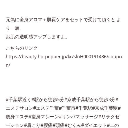
元気に全身アロマ＋肌質ケアをセットで受けて頂くと よ
り一層
お肌の透明感アップしますよ。
こちらのリンク
https://beauty.hotpepper.jp/kr/slnH000191486/coupo
n/
#千葉駅近く#駅から徒歩5分#京成千葉駅から徒歩3分#
エステサロン#エステ千葉#千葉市#千葉駅#京成千葉駅#
痩身エステ#痩身マシーン#リンパマッサージ#リラクゼ
ーション#肩こり#腰痛#頭痛#むくみ#ダイエット#二の