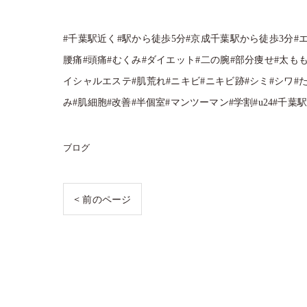
#千葉駅近く#駅から徒歩5分#京成千葉駅から徒歩3分#
腰痛#頭痛#むくみ#ダイエット#二の腕#部分痩せ#太も
イシャルエステ#肌荒れ#ニキビ#ニキビ跡#シミ#シワ#
み#肌細胞#改善#半個室#マンツーマン#学割#u24#千
ブログ
< 前のページ