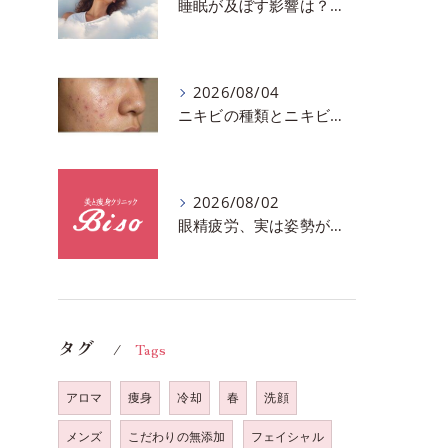
睡眠が及ぼす影響は？千葉市おすすめメニュー全身リンパマッサージで全身スッキリ♪
2026/08/04
ニキビの種類とニキビを作らないスキンケア方法♪千葉市中央区フェイシャルエステサロン
2026/08/02
眼精疲労、実は姿勢が原因かも?駅近おすすめメニュー全身リンパマッサージで全身スッキリ♪
タグ
Tags
アロマ
痩身
冷却
春
洗顔
メンズ
こだわりの無添加
フェイシャル