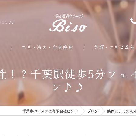
ロン♪♪
問
コリ・冷え・全身瘦身
美顔・ニキビ改善
部分・下半身瘦身
性！？千葉駅徒歩5分フェ
ン♪♪
皮下脂肪・内臓脂肪瘦身
クールシェイプ部分瘦身
千葉市のエステは有限会社ビソウ
ブログ
筋肉とシミの意