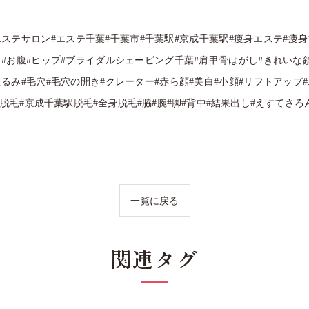
エステサロン#エステ千葉#千葉市#千葉駅#京成千葉駅#痩身エステ#痩
も#お腹#ヒップ#ブライダルシェービング千葉#肩甲骨はがし#きれいな鎖
たるみ#毛穴#毛穴の開き#クレーター#赤ら顔#美白#小顔#リフトアップ
葉駅脱毛#京成千葉駅脱毛#全身脱毛#脇#腕#脚#背中#結果出し#えすてさろ
一覧に戻る
関連タグ