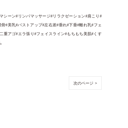
身マシーン#リンパマッサージ#リラクゼーション#肩こり#
骨#美乳#バストアップ#左右差#垂れ#下垂#離れ乳#フェ
#二重アゴ#エラ張り#フェイスライン#もちもち美肌#くす
ん
次のページ >