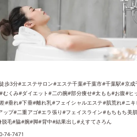
徒歩3分#エステサロン#エステ千葉#千葉市#千葉駅#京
#むくみ#ダイエット#二の腕#部分痩せ#太もも#お腹#
差#垂れ#下垂#離れ乳#フェイシャルエステ#肌荒れ#ニキ
アップ#二重アゴ#エラ張り#フェイスライン#もちもち美肌
身脱毛#脇#腕#脚#背中#結果出し#えすてさろん
74-7471