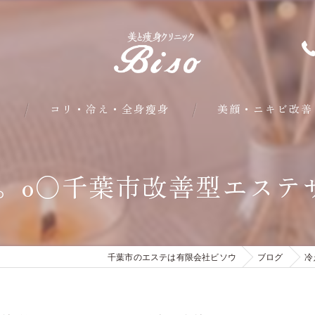
問
コリ・冷え・全身瘦身
美顔・ニキビ改善
部分・下半身瘦身
.。o○千葉市改善型エステ
皮下脂肪・内臓脂肪瘦身
クールシェイプ部分瘦身
千葉市のエステは有限会社ビソウ
ブログ
冷