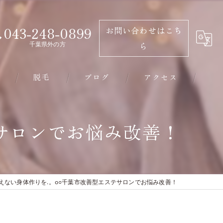
043-248-0899
お問い合わせはこち
千葉県外の方
ら
脱毛
ブログ
アクセス
千葉市のエステ･有限会社ビソウの口コミ情報
サロンでお悩み改善！
千葉市のエステ･有限会社ビソウの評判
千葉市のエステ･有限会社ビソウのお客様の声
えない身体作りを.。o○千葉市改善型エステサロンでお悩み改善！