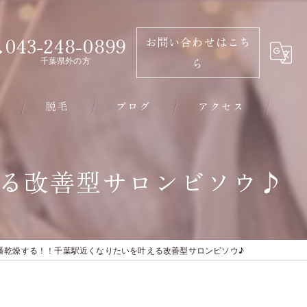
043-248-0899
お問い合わせはこち
千葉県外の方
ら
脱毛
ブログ
アクセス
千葉市のエステ･有限会社ビソウの口コミ情報
える改善型サロンビソウ♪
千葉市のエステ･有限会社ビソウの評判
千葉市のエステ･有限会社ビソウのお客様の声
番乾燥する！！千葉駅近くなりたいを叶える改善型サロンビソウ♪