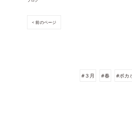
ブログ
< 前のページ
#３月
#春
#ポカ