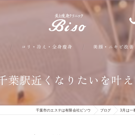
問
コリ・冷え・全身瘦身
美顔・ニキビ改善
部分・下半身瘦身
千葉駅近くなりたいを叶
皮下脂肪・内臓脂肪瘦身
クールシェイプ部分瘦身
千葉市のエステは有限会社ビソウ
ブログ
3月は一