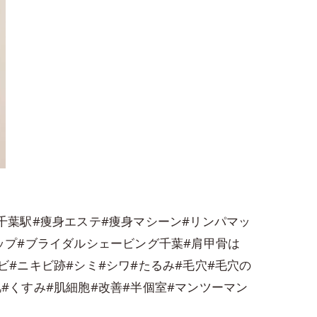
成千葉駅#痩身エステ#痩身マシーン#リンパマッ
ヒップ#ブライダルシェービング千葉#肩甲骨は
ビ#ニキビ跡#シミ#シワ#たるみ#毛穴#毛穴の
#くすみ#肌細胞#改善#半個室#マンツーマン