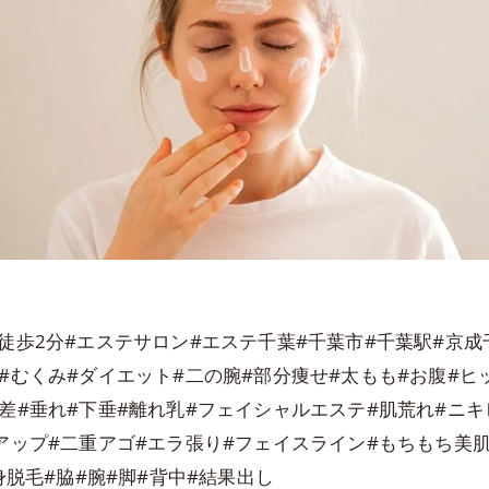
徒歩2分#エステサロン#エステ千葉#千葉市#千葉駅#京
#むくみ#ダイエット#二の腕#部分痩せ#太もも#お腹#
差#垂れ#下垂#離れ乳#フェイシャルエステ#肌荒れ#ニキ
アップ#二重アゴ#エラ張り#フェイスライン#もちもち美肌
身脱毛#脇#腕#脚#背中#結果出し