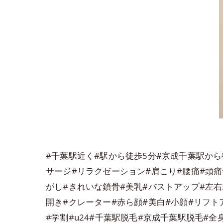
#千葉駅近く#駅から徒歩5分#京成千葉駅から
サージ#リラクゼーション#肩こり#腰痛#頭痛
がし#きれいな鎖骨#美乳#バストアップ#左右
開き#クレーター#赤ら顔#美白#小顔#リフト
#学割#u24#千葉駅脱毛#京成千葉駅脱毛#全