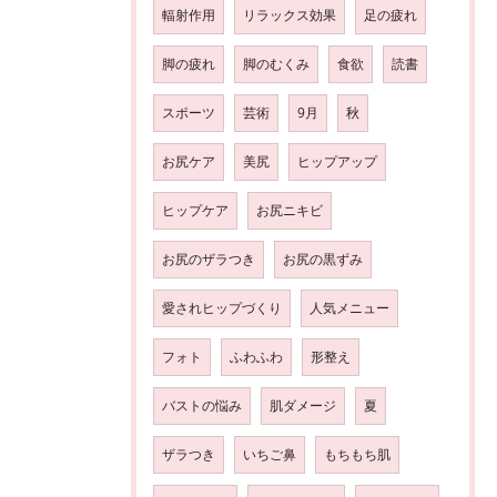
輻射作用
リラックス効果
足の疲れ
脚の疲れ
脚のむくみ
食欲
読書
スポーツ
芸術
9月
秋
お尻ケア
美尻
ヒップアップ
ヒップケア
お尻ニキビ
お尻のザラつき
お尻の黒ずみ
愛されヒップづくり
人気メニュー
フォト
ふわふわ
形整え
バストの悩み
肌ダメージ
夏
ザラつき
いちご鼻
もちもち肌