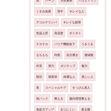
花
ハーブ
天然素材
バスとアップ
くすみ改善
背中
キレイな人
デコルテリンパ
キレイな鎖骨
気温上昇
高湿度
ギトギト
テカテカ
バリア機能低下
うるうる
もちもち
内面
自分磨き
価値観
外見
努力
ポジティブ
魅力
朝活
朝美容
綺麗な人
美しい人
美
スペシャルケア
すっぴん美人
泡パック
整える
腸内環境整える
免疫力アップ
太りにくい
善玉菌