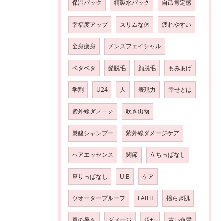
保湿パック
精製水パック
自己肯定感
幸福度アップ
スリムな体
疲れやすい
全身痩身
メンズフェイシャル
ベタベタ
髭脱毛
顔脱毛
もみあげ
学割
U24
人
表現力
幸せとは
紫外線ダメージ
吹き出物
炭酸シャンプー
紫外線ダメージケア
ヘアエッセンス
関節
立ちっぱなし
座りっぱなし
U.B
ケア
ウオータープルーフ
FAITH
揺らぎ肌
夏の暑さ
ダメージ
汚れ
古い角質