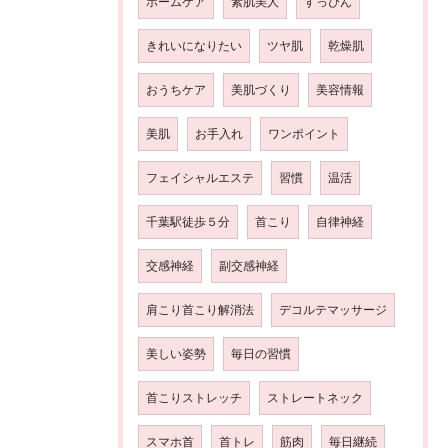
ホームケア
素肌美人
すっぴん
きれいになりたい
ツヤ肌
乾燥肌
おうちケア
美肌づくり
美容情報
美肌
お手入れ
ワンポイント
フェイシャルエステ
習慣
温活
千葉駅徒歩５分
首こり
自律神経
交感神経
副交感神経
肩こり首こり解消法
デコルテマッサージ
美しい姿勢
毎日の習慣
首こりストレッチ
ストレートネック
スマホ首
首トレ
筋肉
毎日継続