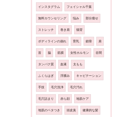
インスタグラム
フェイシャル千葉
無料カウンセリング
悩み
部分瘦せ
ストレッチ
巻き肩
猫背
ボディラインの崩れ
育乳
鎖骨
肩
首
脇
筋膜
女性ホルモン
谷間
タンパク質
血液
太もも
ふくらはぎ
浮腫み
キャビテーション
手技
毛穴洗浄
毛穴汚れ
毛穴詰まり
赤ら顔
地肌ケア
地肌のベタつき
頭皮臭
健康的な髪