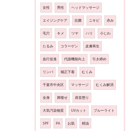
女性
男性
ヘッドマッサージ
エイジングケア
抗菌
ニキビ
赤み
毛穴
キメ
ツヤ
ハリ
小じわ
たるみ
コラーゲン
皮膚再生
血行促進
代謝機能向上
引き締め
リンパ
補正下着
むくみ
千葉市中央区
マッサージ
むくみ解消
全身
脚瘦せ
肩首懲り
大気汚染物質
UVカット
ブルーライト
SPF
PA
お肌
精油