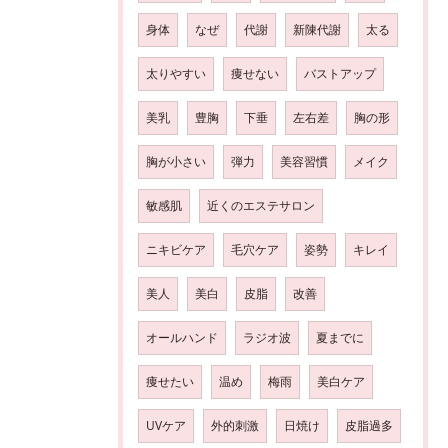
身体
なぜ
代謝
新陳代謝
太る
太りやすい
痩せない
バストアップ
美乳
豊胸
下垂
左右差
胸の形
胸が小さい
弾力
美容習慣
メイク
敏感肌
近くのエステサロン
ニキビケア
毛穴ケア
姿勢
キレイ
美人
美白
皮脂
改善
オールハンド
ラジオ波
夏までに
痩せたい
温め
梅雨
美白ケア
UVケア
外的刺激
日焼け
皮脂過多