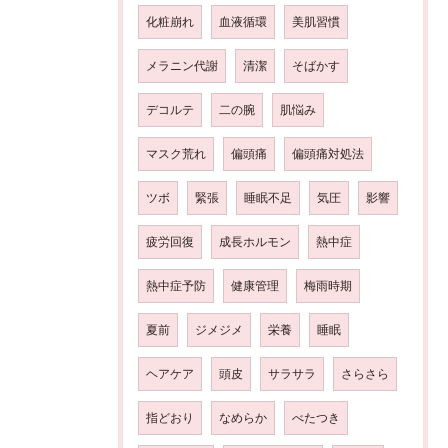
化粧崩れ
血液循環
美肌習慣
メラニン代謝
清潔
そばかす
デコルテ
二の腕
肌悩み
マスク荒れ
偏頭痛
偏頭痛対処法
ツボ
緊張
睡眠不足
気圧
影響
疲労回復
成長ホルモン
熱中症
熱中症予防
健康管理
梅雨時期
夏前
ジメジメ
栄養
睡眠
ヘアケア
頭皮
サラサラ
さらさら
指どおり
なめらか
べたつき