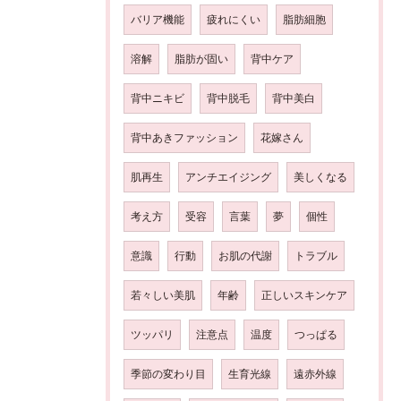
バリア機能
疲れにくい
脂肪細胞
溶解
脂肪が固い
背中ケア
背中ニキビ
背中脱毛
背中美白
背中あきファッション
花嫁さん
肌再生
アンチエイジング
美しくなる
考え方
受容
言葉
夢
個性
意識
行動
お肌の代謝
トラブル
若々しい美肌
年齢
正しいスキンケア
ツッパリ
注意点
温度
つっぱる
季節の変わり目
生育光線
遠赤外線