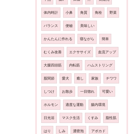
体内時計
小鼻
角質
角栓
野菜
バランス
便秘
美味しい
かんたんに作れる
寝ながら
簡単
むくみ改善
エクササイズ
血流アップ
大腿四頭筋
内転筋
ハムストリング
股関節
愛犬
癒し
家族
チワワ
しつけ
お散歩
一目惚れ
可愛い
ホルモン
適度な運動
腸内環境
日光浴
マスク生活
くすみ
脂性肌
はり
しみ
濃密泡
アボカド