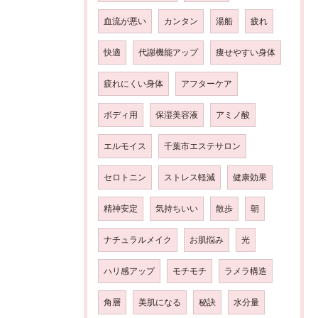
血流が悪い
カンタン
湯船
疲れ
快適
代謝機能アップ
痩せやすい身体
疲れにくい身体
アフターケア
ボディ用
保湿美容液
アミノ酸
エルモイス
千葉市エステサロン
セロトニン
ストレス軽減
健康効果
精神安定
気持ちいい
散歩
朝
ナチュラルメイク
お肌悩み
光
ハリ感アップ
モチモチ
ラメラ構造
角層
美肌になる
秘訣
水分量