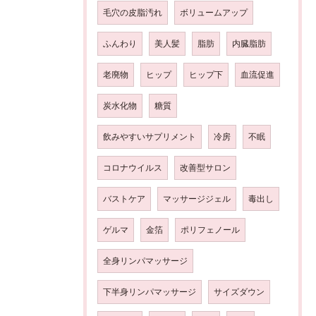
毛穴の皮脂汚れ
ボリュームアップ
ふんわり
美人髪
脂肪
内臓脂肪
老廃物
ヒップ
ヒップ下
血流促進
炭水化物
糖質
飲みやすいサプリメント
冷房
不眠
コロナウイルス
改善型サロン
バストケア
マッサージジェル
毒出し
ゲルマ
金箔
ポリフェノール
全身リンパマッサージ
下半身リンパマッサージ
サイズダウン