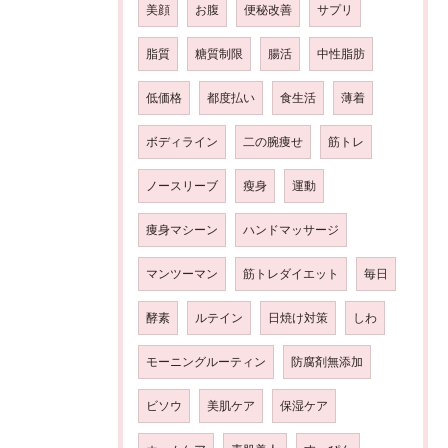
美顔
お腹
便秘改善
サプリ
脂質
糖質制限
腸活
中性脂肪
低価格
都度払い
食生活
薄着
ボディライン
二の腕痩せ
筋トレ
ノースリーブ
瘦身
運動
痩身マシーン
ハンドマッサージ
マンツーマン
筋トレダイエット
毎日
酵素
ルテイン
日焼け対策
しわ
モーニングルーティン
防腐剤無添加
ビソウ
美肌ケア
保湿ケア