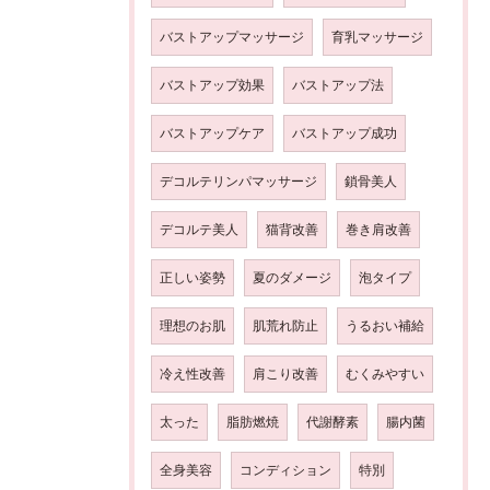
バストアップマッサージ
育乳マッサージ
バストアップ効果
バストアップ法
バストアップケア
バストアップ成功
デコルテリンパマッサージ
鎖骨美人
デコルテ美人
猫背改善
巻き肩改善
正しい姿勢
夏のダメージ
泡タイプ
理想のお肌
肌荒れ防止
うるおい補給
冷え性改善
肩こり改善
むくみやすい
太った
脂肪燃焼
代謝酵素
腸内菌
全身美容
コンディション
特別