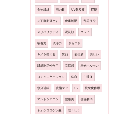
食物繊維
雨の日
UV美容液
継続
皮下脂肪落とす
食事制限
部分痩身
メリハリボディ
泥洗顔
クレイ
吸着力
洗浄力
ざらつき
キメを整える
笑顔
表情筋
美しい
肌細胞活性作用
幸福感
幸せホルモン
コミュニケーション
貧血
生理痛
水分補給
皮脂ケア
UV
抗酸化作用
アントシアニン
健康美
便秘解消
ネオクロロゲン酸
若々しく