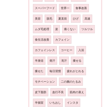
スーパーフード
世界一
食事改善
美容
脱毛
夏直前
ひげ
高速
ムダ毛処理
楽
痛くない
ツルツル
食生活改善
カフェイン
カフェインレス
コーヒー
入浴
半身浴
発汗
滝汗
痩せる
痩せた
毎日習慣
疲れがとれる
モチベーション
二の腕のたるみ
皮下脂肪
血行不良
筋肉の衰え
半個室
いちおし
インスタ