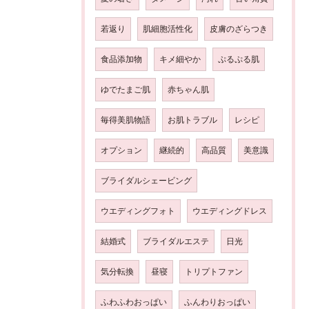
若返り
肌細胞活性化
皮膚のざらつき
食品添加物
キメ細やか
ぷるぷる肌
ゆでたまご肌
赤ちゃん肌
毎得美肌物語
お肌トラブル
レシピ
オプション
継続的
高品質
美意識
ブライダルシェービング
ウエディングフォト
ウエディングドレス
結婚式
ブライダルエステ
日光
気分転換
昼寝
トリプトファン
ふわふわおっぱい
ふんわりおっぱい