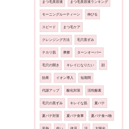
まつ毛美容液
まつ毛美容液ランキング
モーニングルーティーン
伸びる
スピード
まつ毛ケア
クレンジング方法
毛穴黒ずみ
テカリ肌
摩擦
ターンオーバー
毛穴の開き
キレイになりたい
顔
効果
イオン導入
短期間
代謝アップ
酸化対策
活性酸素
毛穴の黒ずみ
キレイな肌
夏バテ
夏バテ対策
夏バテ食事
夏バテ食べ物
平熱
低い
体温
汗
太陽光