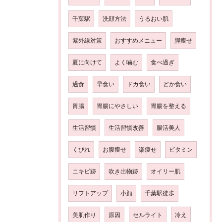
千葉駅
洗顔方法
うるおい肌
紫外線対策
おすすめメニュー
脚痩せ
夏に向けて
よく噛む
食べ過ぎ
過食
早食い
ドカ食い
どか食い
胃腸
胃腸にやさしい
胃腸を整える
生活習慣
生活習慣改善
腸活美人
くびれ
お腹痩せ
楽痩せ
ビタミン
ニキビ跡
吹き出物跡
オイリー肌
リフトアップ
小顔
千葉駅徒歩
美肌作り
原因
セルライト
冷え