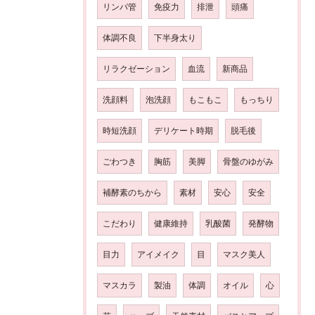
リンパ管
免疫力
排泄
頭痛
体調不良
下半身太り
リラクゼーション
血流
新商品
洗顔料
泡洗顔
もこもこ
もっちり
時短洗顔
デリケート時期
脱毛後
ごわつき
胸筋
美脚
骨盤のゆがみ
補酵素のちから
素材
安心
安全
こだわり
健康維持
乳酸菌
発酵物
目力
アイメイク
目
マスク美人
マスカラ
製油
体調
オイル
心