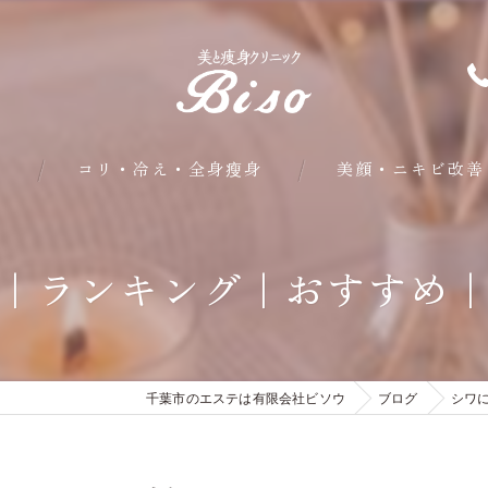
問
コリ・冷え・全身瘦身
美顔・ニキビ改善
部分・下半身瘦身
｜ランキング｜おすすめ
皮下脂肪・内臓脂肪瘦身
クールシェイプ部分瘦身
千葉市のエステは有限会社ビソウ
ブログ
シワ