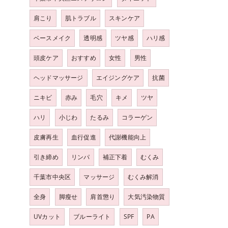
肩こり
肌トラブル
スキンケア
ベースメイク
透明感
ツヤ感
ハリ感
頭皮ケア
おすすめ
女性
男性
ヘッドマッサージ
エイジングケア
抗菌
ニキビ
赤み
毛穴
キメ
ツヤ
ハリ
小じわ
たるみ
コラーゲン
皮膚再生
血行促進
代謝機能向上
引き締め
リンパ
補正下着
むくみ
千葉市中央区
マッサージ
むくみ解消
全身
脚瘦せ
肩首懲り
大気汚染物質
UVカット
ブルーライト
SPF
PA