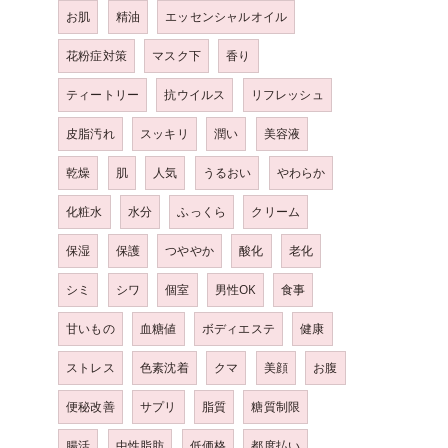
お肌
精油
エッセンシャルオイル
花粉症対策
マスク下
香り
ティートリー
抗ウイルス
リフレッシュ
皮脂汚れ
スッキリ
潤い
美容液
乾燥
肌
人気
うるおい
やわらか
化粧水
水分
ふっくら
クリーム
保湿
保護
つややか
酸化
老化
シミ
シワ
個室
男性OK
食事
甘いもの
血糖値
ボディエステ
健康
ストレス
色素沈着
クマ
美顔
お腹
便秘改善
サプリ
脂質
糖質制限
腸活
中性脂肪
低価格
都度払い