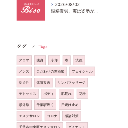
2026/08/02
眼精疲労、実は姿勢が原因かも?駅近おすすめメニュー全身リンパマッサージで全身スッキリ♪
タグ
Tags
アロマ
痩身
冷却
春
洗顔
メンズ
こだわりの無添加
フェイシャル
冷え性
体質改善
リンパマッサージ
デトックス
ボディ
肌荒れ
花粉
紫外線
千葉駅近く
日焼け止め
エステサロン
コロナ
感染対策
千葉市中央区エステサロン
ダイエット