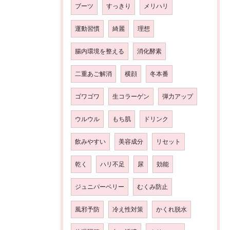
ブーツ
すっきり
メリハリ
運動習慣
綺麗
理想
腸内環境を整える
消化酵素
二重あご解消
横顔
冬本番
ゴワゴワ
生コラーゲン
弾力アップ
ウルウル
もち肌
ドリンク
飲みやすい
美容成分
リセット
乾く
ハリ不足
尿
効能
ジュニパーベリー
むくみ防止
風邪予防
冷え性対策
かくれ脱水