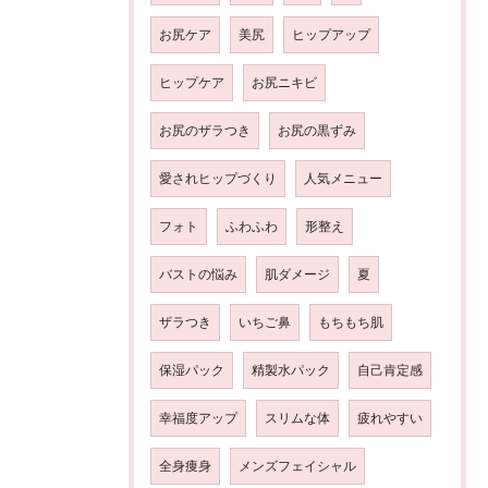
お尻ケア
美尻
ヒップアップ
ヒップケア
お尻ニキビ
お尻のザラつき
お尻の黒ずみ
愛されヒップづくり
人気メニュー
フォト
ふわふわ
形整え
バストの悩み
肌ダメージ
夏
ザラつき
いちご鼻
もちもち肌
保湿パック
精製水パック
自己肯定感
幸福度アップ
スリムな体
疲れやすい
全身痩身
メンズフェイシャル