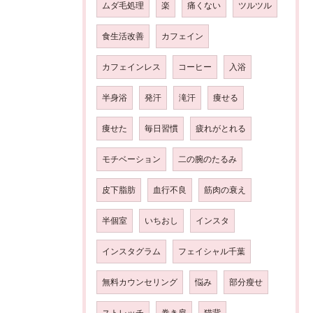
ムダ毛処理
楽
痛くない
ツルツル
食生活改善
カフェイン
カフェインレス
コーヒー
入浴
半身浴
発汗
滝汗
痩せる
痩せた
毎日習慣
疲れがとれる
モチベーション
二の腕のたるみ
皮下脂肪
血行不良
筋肉の衰え
半個室
いちおし
インスタ
インスタグラム
フェイシャル千葉
無料カウンセリング
悩み
部分瘦せ
ストレッチ
巻き肩
猫背