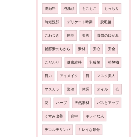
洗顔料
泡洗顔
もこもこ
もっちり
時短洗顔
デリケート時期
脱毛後
ごわつき
胸筋
美脚
骨盤のゆがみ
補酵素のちから
素材
安心
安全
こだわり
健康維持
乳酸菌
発酵物
目力
アイメイク
目
マスク美人
マスカラ
製油
体調
オイル
心
花
ハーブ
天然素材
バスとアップ
くすみ改善
背中
キレイな人
デコルテリンパ
キレイな鎖骨