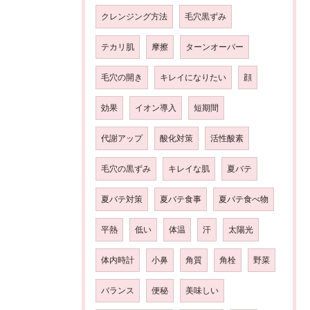
クレンジング方法
毛穴黒ずみ
テカリ肌
摩擦
ターンオーバー
毛穴の開き
キレイになりたい
顔
効果
イオン導入
短期間
代謝アップ
酸化対策
活性酸素
毛穴の黒ずみ
キレイな肌
夏バテ
夏バテ対策
夏バテ食事
夏バテ食べ物
平熱
低い
体温
汗
太陽光
体内時計
小鼻
角質
角栓
野菜
バランス
便秘
美味しい