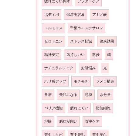
疲れにくい身体
アフターケア
ボディ用
保湿美容液
アミノ酸
エルモイス
千葉市エステサロン
セロトニン
ストレス軽減
健康効果
精神安定
気持ちいい
散歩
朝
ナチュラルメイク
お肌悩み
光
ハリ感アップ
モチモチ
ラメラ構造
角層
美肌になる
秘訣
水分量
バリア機能
疲れにくい
脂肪細胞
溶解
脂肪が固い
背中ケア
背中ニキビ
背中脱毛
背中美白