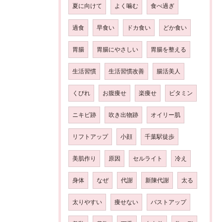
夏に向けて
よく噛む
食べ過ぎ
過食
早食い
ドカ食い
どか食い
胃腸
胃腸にやさしい
胃腸を整える
生活習慣
生活習慣改善
腸活美人
くびれ
お腹痩せ
楽痩せ
ビタミン
ニキビ跡
吹き出物跡
オイリー肌
リフトアップ
小顔
千葉駅徒歩
美肌作り
原因
セルライト
冷え
身体
なぜ
代謝
新陳代謝
太る
太りやすい
痩せない
バストアップ