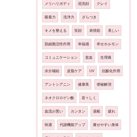
メリハリボディ
泥洗顔
クレイ
吸着力
洗浄力
ざらつき
キメを整える
笑顔
表情筋
美しい
肌細胞活性作用
幸福感
幸せホルモン
コミュニケーション
貧血
生理痛
水分補給
皮脂ケア
UV
抗酸化作用
アントシアニン
健康美
便秘解消
ネオクロロゲン酸
若々しく
血流が悪い
カンタン
湯船
疲れ
快適
代謝機能アップ
痩せやすい身体