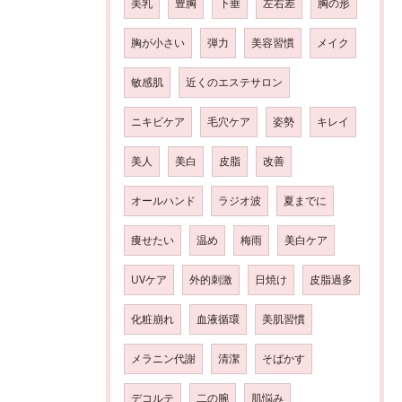
美乳
豊胸
下垂
左右差
胸の形
胸が小さい
弾力
美容習慣
メイク
敏感肌
近くのエステサロン
ニキビケア
毛穴ケア
姿勢
キレイ
美人
美白
皮脂
改善
オールハンド
ラジオ波
夏までに
痩せたい
温め
梅雨
美白ケア
UVケア
外的刺激
日焼け
皮脂過多
化粧崩れ
血液循環
美肌習慣
メラニン代謝
清潔
そばかす
デコルテ
二の腕
肌悩み