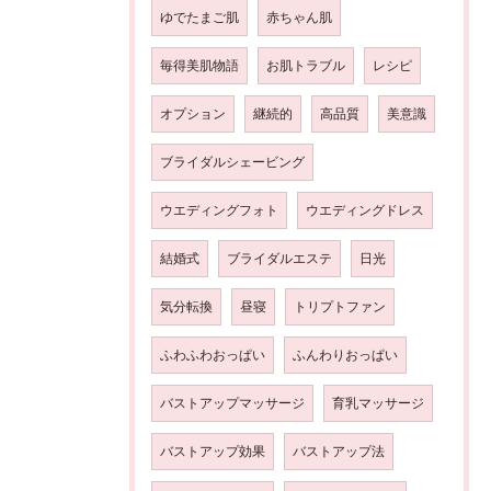
ゆでたまご肌
赤ちゃん肌
毎得美肌物語
お肌トラブル
レシピ
オプション
継続的
高品質
美意識
ブライダルシェービング
ウエディングフォト
ウエディングドレス
結婚式
ブライダルエステ
日光
気分転換
昼寝
トリプトファン
ふわふわおっぱい
ふんわりおっぱい
バストアップマッサージ
育乳マッサージ
バストアップ効果
バストアップ法