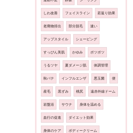
しわ改善
フェイスライン
若返り効果
老廃物排出
部分脱毛
速い
アップスタイル
シェービング
すっぴん美肌
かゆみ
ポツポツ
うるツヤ
夏ダメージ肌
体調管理
秋バテ
インフルエンザ
悪玉菌
便
産毛
黒ずみ
桃尻
遠赤外線ドーム
岩盤浴
サウナ
身体を温める
血行の促進
ダイエット効果
身体のケア
ボディークリーム