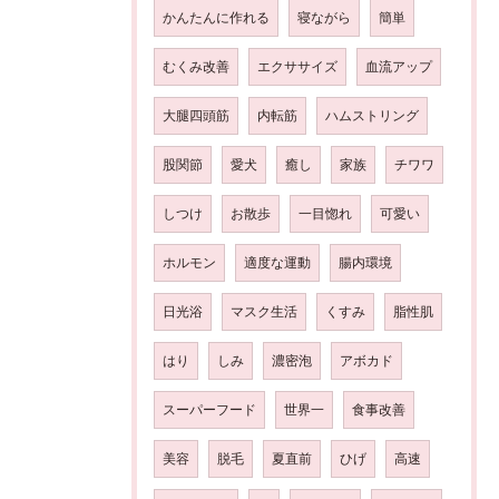
かんたんに作れる
寝ながら
簡単
むくみ改善
エクササイズ
血流アップ
大腿四頭筋
内転筋
ハムストリング
股関節
愛犬
癒し
家族
チワワ
しつけ
お散歩
一目惚れ
可愛い
ホルモン
適度な運動
腸内環境
日光浴
マスク生活
くすみ
脂性肌
はり
しみ
濃密泡
アボカド
スーパーフード
世界一
食事改善
美容
脱毛
夏直前
ひげ
高速