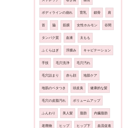
ボディラインの崩れ
育乳
鎖骨
肩
首
脇
筋膜
女性ホルモン
谷間
タンパク質
血液
太もも
ふくらはぎ
浮腫み
キャビテーション
手技
毛穴洗浄
毛穴汚れ
毛穴詰まり
赤ら顔
地肌ケア
地肌のベタつき
頭皮臭
健康的な髪
毛穴の皮脂汚れ
ボリュームアップ
ふんわり
美人髪
脂肪
内臓脂肪
老廃物
ヒップ
ヒップ下
血流促進