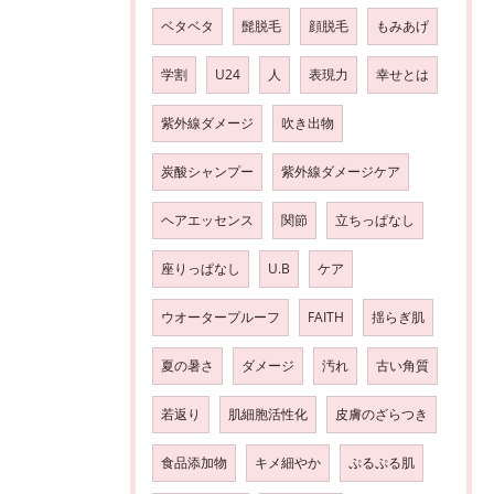
ベタベタ
髭脱毛
顔脱毛
もみあげ
学割
U24
人
表現力
幸せとは
紫外線ダメージ
吹き出物
炭酸シャンプー
紫外線ダメージケア
ヘアエッセンス
関節
立ちっぱなし
座りっぱなし
U.B
ケア
ウオータープルーフ
FAITH
揺らぎ肌
夏の暑さ
ダメージ
汚れ
古い角質
若返り
肌細胞活性化
皮膚のざらつき
食品添加物
キメ細やか
ぷるぷる肌