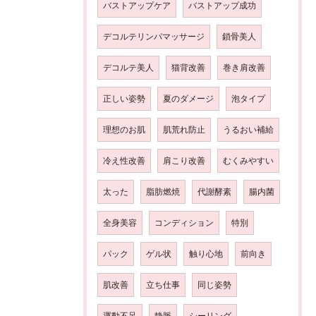
バストアップケア
バストアップ成功
デコルテリンパマッサージ
鎖骨美人
デコルテ美人
猫背改善
巻き肩改善
正しい姿勢
夏のダメージ
泡タイプ
理想のお肌
肌荒れ防止
うるおい補給
冷え性改善
肩こり改善
むくみやすい
太った
脂肪燃焼
代謝酵素
腸内菌
全身美容
コンディション
特別
パック
ゲル状
触り心地
前向き
肌改善
立ち仕事
同じ姿勢
運動不足
静脈
シーリング