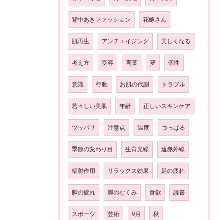
背中あきファッション
花嫁さん
肌再生
アンチエイジング
美しくなる
考え方
受容
言葉
夢
個性
意識
行動
お肌の代謝
トラブル
若々しい美肌
年齢
正しいスキンケア
ツッパリ
注意点
温度
つっぱる
季節の変わり目
生育光線
遠赤外線
輻射作用
リラックス効果
足の疲れ
脚の疲れ
脚のむくみ
食欲
読書
スポーツ
芸術
9月
秋