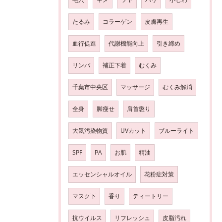
たるみ
コラーゲン
皮膚再生
血行促進
代謝機能向上
引き締め
リンパ
補正下着
むくみ
千葉市中央区
マッサージ
むくみ解消
全身
脚瘦せ
肩首懲り
大気汚染物質
UVカット
ブルーライト
SPF
PA
お肌
精油
エッセンシャルオイル
花粉症対策
マスク下
香り
ティートリー
抗ウイルス
リフレッシュ
皮脂汚れ