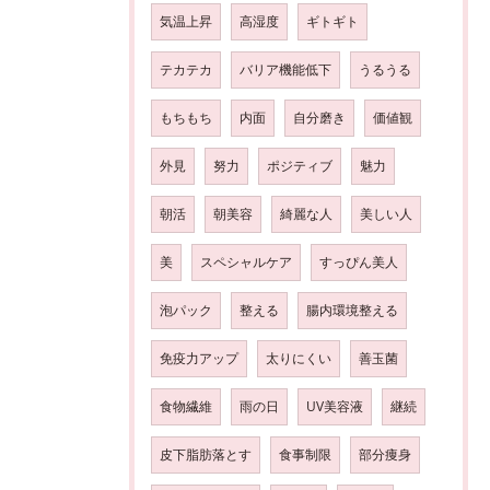
気温上昇
高湿度
ギトギト
テカテカ
バリア機能低下
うるうる
もちもち
内面
自分磨き
価値観
外見
努力
ポジティブ
魅力
朝活
朝美容
綺麗な人
美しい人
美
スペシャルケア
すっぴん美人
泡パック
整える
腸内環境整える
免疫力アップ
太りにくい
善玉菌
食物繊維
雨の日
UV美容液
継続
皮下脂肪落とす
食事制限
部分痩身