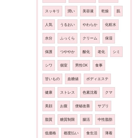
スッキリ
潤い
美容液
乾燥
肌
人気
うるおい
やわらか
化粧水
水分
ふっくら
クリーム
保湿
保護
つややか
酸化
老化
シミ
シワ
個室
男性OK
食事
甘いもの
血糖値
ボディエステ
健康
ストレス
色素沈着
クマ
美顔
お腹
便秘改善
サプリ
脂質
糖質制限
腸活
中性脂肪
低価格
都度払い
食生活
薄着