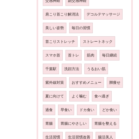
交感神経
副交感神経
肩こり首こり解消法
デコルテマッサージ
美しい姿勢
毎日の習慣
首こりストレッチ
ストレートネック
スマホ首
首トレ
筋肉
毎日継続
千葉駅
洗顔方法
うるおい肌
紫外線対策
おすすめメニュー
脚痩せ
夏に向けて
よく噛む
食べ過ぎ
過食
早食い
ドカ食い
どか食い
胃腸
胃腸にやさしい
胃腸を整える
生活習慣
生活習慣改善
腸活美人