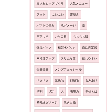
愛されヒップづくり
人気メニュー
フォト
ふわふわ
形整え
バストの悩み
肌ダメージ
夏
ザラつき
いちご鼻
もちもち肌
保湿パック
精製水パック
自己肯定感
幸福度アップ
スリムな体
疲れやすい
全身痩身
メンズフェイシャル
ベタベタ
髭脱毛
顔脱毛
もみあげ
学割
U24
人
表現力
幸せとは
紫外線ダメージ
吹き出物