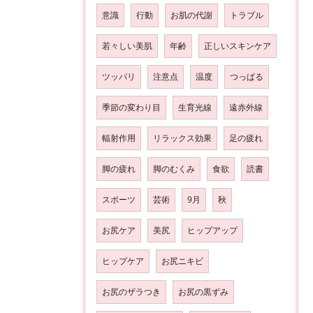
意識
行動
お肌の代謝
トラブル
若々しい美肌
年齢
正しいスキンケア
ツッパリ
注意点
温度
つっぱる
季節の変わり目
生育光線
遠赤外線
輻射作用
リラックス効果
足の疲れ
脚の疲れ
脚のむくみ
食欲
読書
スポーツ
芸術
9月
秋
お尻ケア
美尻
ヒップアップ
ヒップケア
お尻ニキビ
お尻のザラつき
お尻の黒ずみ