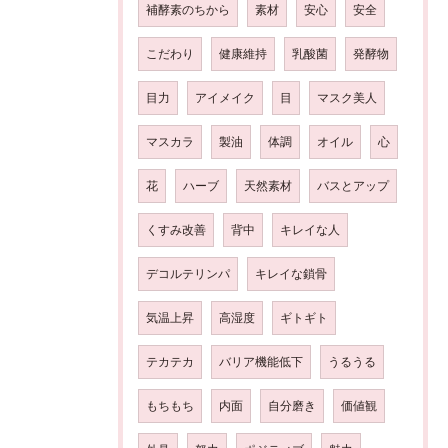
補酵素のちから
素材
安心
安全
こだわり
健康維持
乳酸菌
発酵物
目力
アイメイク
目
マスク美人
マスカラ
製油
体調
オイル
心
花
ハーブ
天然素材
バスとアップ
くすみ改善
背中
キレイな人
デコルテリンパ
キレイな鎖骨
気温上昇
高湿度
ギトギト
テカテカ
バリア機能低下
うるうる
もちもち
内面
自分磨き
価値観