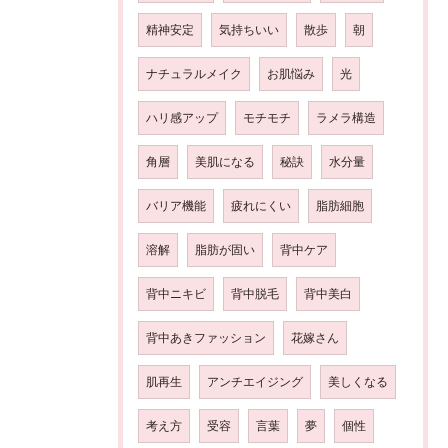
精神安定
気持ちいい
散歩
朝
ナチュラルメイク
お肌悩み
光
ハリ感アップ
モチモチ
ラメラ構造
角層
美肌になる
秘訣
水分量
バリア機能
疲れにくい
脂肪細胞
溶解
脂肪が固い
背中ケア
背中ニキビ
背中脱毛
背中美白
背中あきファッション
花嫁さん
肌再生
アンチエイジング
美しくなる
考え方
受容
言葉
夢
個性