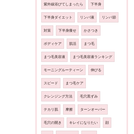
紫外線浴びてしまったら
下半身
下半身ダイエット
リンパ液
リンパ節
対策
下半身痩せ
かさつき
ボディケア
肌活
まつ毛
まつ毛美容液
まつ毛美容液ランキング
モーニングルーティーン
伸びる
スピード
まつ毛ケア
クレンジング方法
毛穴黒ずみ
テカリ肌
摩擦
ターンオーバー
毛穴の開き
キレイになりたい
顔