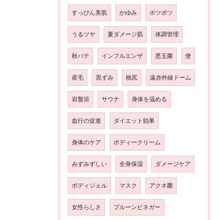
すっぴん美肌
かゆみ
ポツポツ
うるツヤ
夏ダメージ肌
体調管理
秋バテ
インフルエンザ
悪玉菌
便
産毛
黒ずみ
桃尻
遠赤外線ドーム
岩盤浴
サウナ
身体を温める
血行の促進
ダイエット効果
身体のケア
ボディークリーム
みずみずしい
全身保湿
ダメージケア
ボディジェル
マスク
アクネ菌
女性らしさ
プルーンビネガー