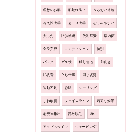
理想のお肌
肌荒れ防止
うるおい補給
冷え性改善
肩こり改善
むくみやすい
太った
脂肪燃焼
代謝酵素
腸内菌
全身美容
コンディション
特別
パック
ゲル状
触り心地
前向き
肌改善
立ち仕事
同じ姿勢
運動不足
静脈
シーリング
しわ改善
フェイスライン
若返り効果
老廃物排出
部分脱毛
速い
アップスタイル
シェービング