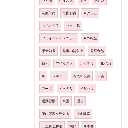
バイ菌
ウイルス
丁寧
正しい
洗顔前に
毎回お得
サクッと
スベスベ肌
たまご肌
フェイシャルメニュー
冬の乾燥
相乗効果
睡眠の質向上
発酵食品
目元
アイマスク
パッチリ
抵抗力
冬
フルーツ
冷えの改善
生姜
ブーツ
すっきり
メリハリ
運動習慣
綺麗
理想
腸内環境を整える
消化酵素
二重あご解消
横顔
冬本番