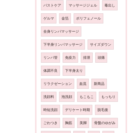
バストケア
マッサージジェル
毒出し
ゲルマ
金箔
ポリフェノール
全身リンパマッサージ
下半身リンパマッサージ
サイズダウン
リンパ管
免疫力
排泄
頭痛
体調不良
下半身太り
リラクゼーション
血流
新商品
洗顔料
泡洗顔
もこもこ
もっちり
時短洗顔
デリケート時期
脱毛後
ごわつき
胸筋
美脚
骨盤のゆがみ