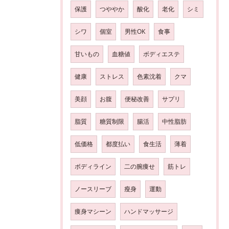
保護
つややか
酸化
老化
シミ
シワ
個室
男性OK
食事
甘いもの
血糖値
ボディエステ
健康
ストレス
色素沈着
クマ
美顔
お腹
便秘改善
サプリ
脂質
糖質制限
腸活
中性脂肪
低価格
都度払い
食生活
薄着
ボディライン
二の腕痩せ
筋トレ
ノースリーブ
瘦身
運動
痩身マシーン
ハンドマッサージ