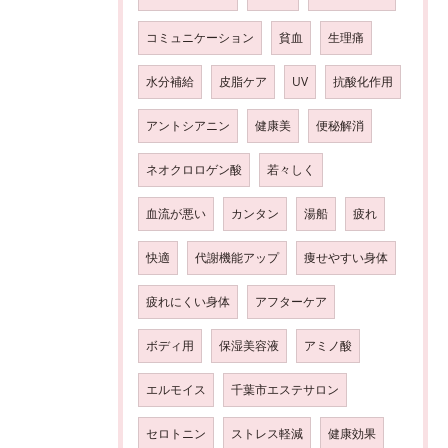
コミュニケーション
貧血
生理痛
水分補給
皮脂ケア
UV
抗酸化作用
アントシアニン
健康美
便秘解消
ネオクロロゲン酸
若々しく
血流が悪い
カンタン
湯船
疲れ
快適
代謝機能アップ
痩せやすい身体
疲れにくい身体
アフターケア
ボディ用
保湿美容液
アミノ酸
エルモイス
千葉市エステサロン
セロトニン
ストレス軽減
健康効果