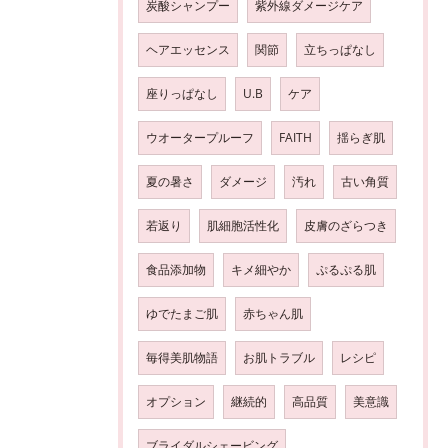
炭酸シャンプー
紫外線ダメージケア
ヘアエッセンス
関節
立ちっぱなし
座りっぱなし
U.B
ケア
ウオータープルーフ
FAITH
揺らぎ肌
夏の暑さ
ダメージ
汚れ
古い角質
若返り
肌細胞活性化
皮膚のざらつき
食品添加物
キメ細やか
ぷるぷる肌
ゆでたまご肌
赤ちゃん肌
毎得美肌物語
お肌トラブル
レシピ
オプション
継続的
高品質
美意識
ブライダルシェービング