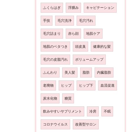
ふくらはぎ
浮腫み
キャビテーション
手技
毛穴洗浄
毛穴汚れ
毛穴詰まり
赤ら顔
地肌ケア
地肌のベタつき
頭皮臭
健康的な髪
毛穴の皮脂汚れ
ボリュームアップ
ふんわり
美人髪
脂肪
内臓脂肪
老廃物
ヒップ
ヒップ下
血流促進
炭水化物
糖質
飲みやすいサプリメント
冷房
不眠
コロナウイルス
改善型サロン