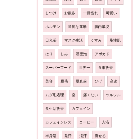
しつけ
お散歩
一目惚れ
可愛い
ホルモン
適度な運動
腸内環境
日光浴
マスク生活
くすみ
脂性肌
はり
しみ
濃密泡
アボカド
スーパーフード
世界一
食事改善
美容
脱毛
夏直前
ひげ
高速
ムダ毛処理
楽
痛くない
ツルツル
食生活改善
カフェイン
カフェインレス
コーヒー
入浴
半身浴
発汗
滝汗
痩せる