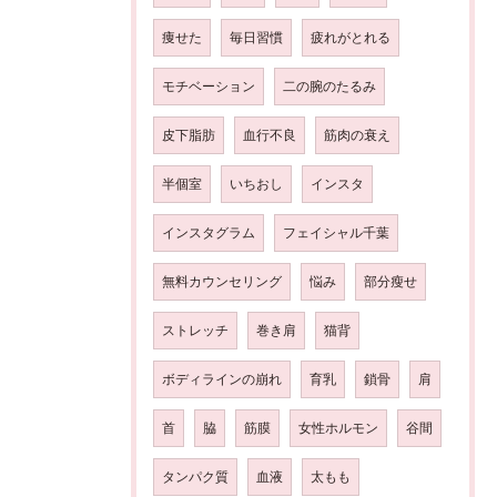
痩せた
毎日習慣
疲れがとれる
モチベーション
二の腕のたるみ
皮下脂肪
血行不良
筋肉の衰え
半個室
いちおし
インスタ
インスタグラム
フェイシャル千葉
無料カウンセリング
悩み
部分瘦せ
ストレッチ
巻き肩
猫背
ボディラインの崩れ
育乳
鎖骨
肩
首
脇
筋膜
女性ホルモン
谷間
タンパク質
血液
太もも