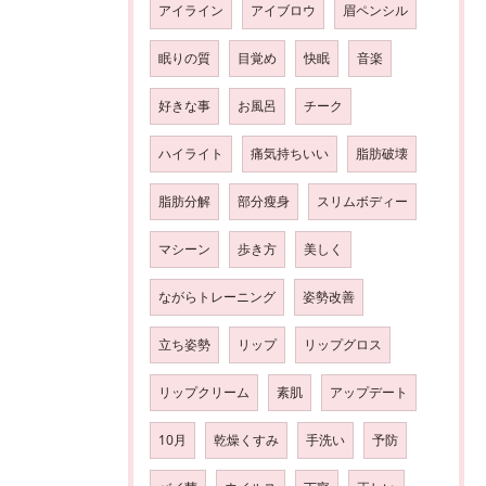
アイライン
アイブロウ
眉ペンシル
眠りの質
目覚め
快眠
音楽
好きな事
お風呂
チーク
ハイライト
痛気持ちいい
脂肪破壊
脂肪分解
部分瘦身
スリムボディー
マシーン
歩き方
美しく
ながらトレーニング
姿勢改善
立ち姿勢
リップ
リップグロス
リップクリーム
素肌
アップデート
10月
乾燥くすみ
手洗い
予防