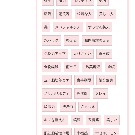
外見
努力
ポジティブ
魅力
朝活
朝美容
綺麗な人
美しい人
美
スペシャルケア
すっぴん美人
泡パック
整える
腸内環境整える
免疫力アップ
太りにくい
善玉菌
食物繊維
雨の日
UV美容液
継続
皮下脂肪落とす
食事制限
部分痩身
メリハリボディ
泥洗顔
クレイ
吸着力
洗浄力
ざらつき
キメを整える
笑顔
表情筋
美しい
肌細胞活性作用
幸福感
幸せホルモン