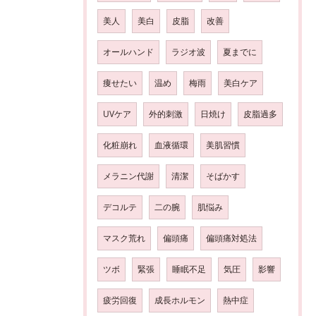
美人
美白
皮脂
改善
オールハンド
ラジオ波
夏までに
痩せたい
温め
梅雨
美白ケア
UVケア
外的刺激
日焼け
皮脂過多
化粧崩れ
血液循環
美肌習慣
メラニン代謝
清潔
そばかす
デコルテ
二の腕
肌悩み
マスク荒れ
偏頭痛
偏頭痛対処法
ツボ
緊張
睡眠不足
気圧
影響
疲労回復
成長ホルモン
熱中症