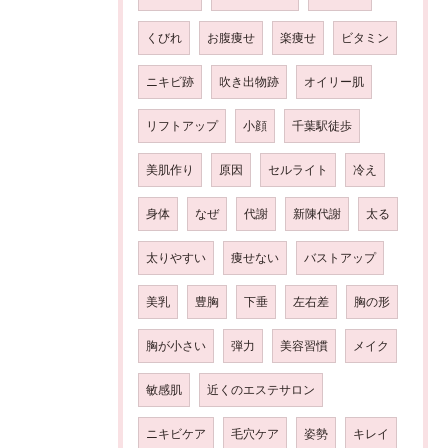
くびれ
お腹痩せ
楽痩せ
ビタミン
ニキビ跡
吹き出物跡
オイリー肌
リフトアップ
小顔
千葉駅徒歩
美肌作り
原因
セルライト
冷え
身体
なぜ
代謝
新陳代謝
太る
太りやすい
痩せない
バストアップ
美乳
豊胸
下垂
左右差
胸の形
胸が小さい
弾力
美容習慣
メイク
敏感肌
近くのエステサロン
ニキビケア
毛穴ケア
姿勢
キレイ