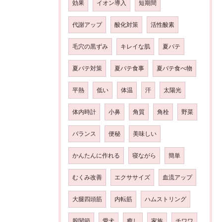
効果
イオン導入
短期間
代謝アップ
酸化対策
活性酸素
毛穴の黒ずみ
キレイな肌
夏バテ
夏バテ対策
夏バテ食事
夏バテ食べ物
平熱
低い
体温
汗
太陽光
体内時計
小鼻
角質
角栓
野菜
バランス
便秘
美味しい
かんたんに作れる
寝ながら
簡単
むくみ改善
エクササイズ
血流アップ
大腿四頭筋
内転筋
ハムストリング
股関節
愛犬
癒し
家族
チワワ