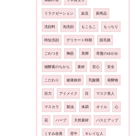
リラクゼーション
血流
新商品
洗顔料
泡洗顔
もこもこ
もっちり
時短洗顔
デリケート時期
脱毛後
ごわつき
胸筋
美脚
骨盤のゆがみ
補酵素のちから
素材
安心
安全
こだわり
健康維持
乳酸菌
発酵物
目力
アイメイク
目
マスク美人
マスカラ
製油
体調
オイル
心
花
ハーブ
天然素材
バスとアップ
くすみ改善
背中
キレイな人