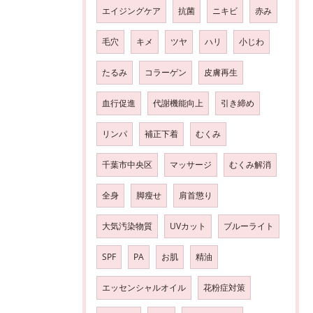
エイジングケア
抗菌
ニキビ
赤み
毛穴
キメ
ツヤ
ハリ
小じわ
たるみ
コラーゲン
皮膚再生
血行促進
代謝機能向上
引き締め
リンパ
補正下着
むくみ
千葉市中央区
マッサージ
むくみ解消
全身
脚瘦せ
肩首懲り
大気汚染物質
UVカット
ブルーライト
SPF
PA
お肌
精油
エッセンシャルオイル
花粉症対策