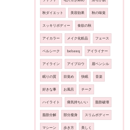
秋ダイエット
美容効果
秋の味覚
スッキリボディー
食欲の秋
アイカラー
メイク化粧品
フェース
ベルシーク
belseeq
アイライナー
アイライン
アイブロウ
眉ペンシル
眠りの質
目覚め
快眠
音楽
好きな事
お風呂
チーク
ハイライト
痛気持ちいい
脂肪破壊
脂肪分解
部分瘦身
スリムボディー
マシーン
歩き方
美しく