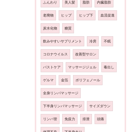
ふんわり
美人髪
脂肪
内臓脂肪
老廃物
ヒップ
ヒップ下
血流促進
炭水化物
糖質
飲みやすいサプリメント
冷房
不眠
コロナウイルス
改善型サロン
バストケア
マッサージジェル
毒出し
ゲルマ
金箔
ポリフェノール
全身リンパマッサージ
下半身リンパマッサージ
サイズダウン
リンパ管
免疫力
排泄
頭痛
体調不良
下半身太り