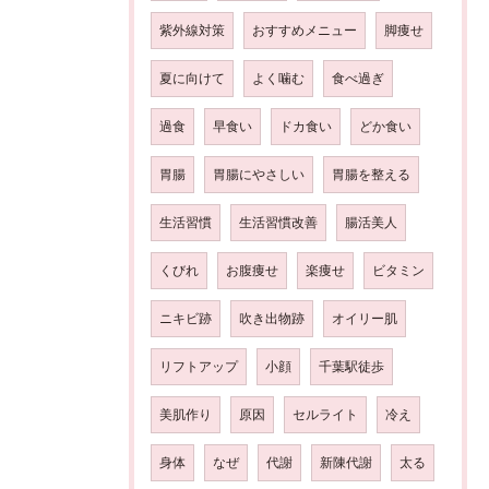
紫外線対策
おすすめメニュー
脚痩せ
夏に向けて
よく噛む
食べ過ぎ
過食
早食い
ドカ食い
どか食い
胃腸
胃腸にやさしい
胃腸を整える
生活習慣
生活習慣改善
腸活美人
くびれ
お腹痩せ
楽痩せ
ビタミン
ニキビ跡
吹き出物跡
オイリー肌
リフトアップ
小顔
千葉駅徒歩
美肌作り
原因
セルライト
冷え
身体
なぜ
代謝
新陳代謝
太る