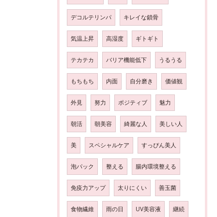
デコルテリンパ
キレイな鎖骨
気温上昇
高湿度
ギトギト
テカテカ
バリア機能低下
うるうる
もちもち
内面
自分磨き
価値観
外見
努力
ポジティブ
魅力
朝活
朝美容
綺麗な人
美しい人
美
スペシャルケア
すっぴん美人
泡パック
整える
腸内環境整える
免疫力アップ
太りにくい
善玉菌
食物繊維
雨の日
UV美容液
継続