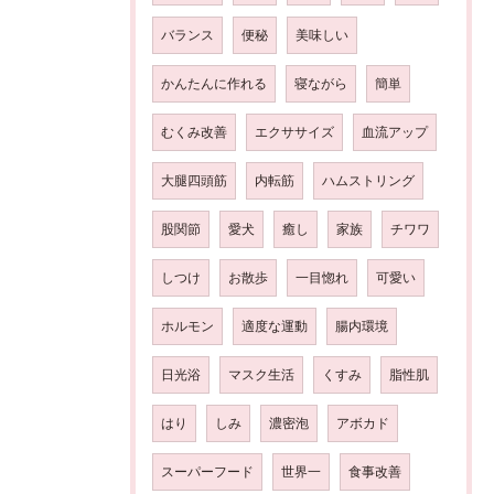
バランス
便秘
美味しい
かんたんに作れる
寝ながら
簡単
むくみ改善
エクササイズ
血流アップ
大腿四頭筋
内転筋
ハムストリング
股関節
愛犬
癒し
家族
チワワ
しつけ
お散歩
一目惚れ
可愛い
ホルモン
適度な運動
腸内環境
日光浴
マスク生活
くすみ
脂性肌
はり
しみ
濃密泡
アボカド
スーパーフード
世界一
食事改善