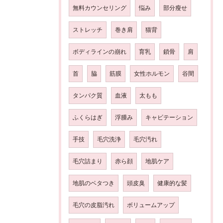
無料カウンセリング
悩み
部分瘦せ
ストレッチ
巻き肩
猫背
ボディラインの崩れ
育乳
鎖骨
肩
首
脇
筋膜
女性ホルモン
谷間
タンパク質
血液
太もも
ふくらはぎ
浮腫み
キャビテーション
手技
毛穴洗浄
毛穴汚れ
毛穴詰まり
赤ら顔
地肌ケア
地肌のベタつき
頭皮臭
健康的な髪
毛穴の皮脂汚れ
ボリュームアップ