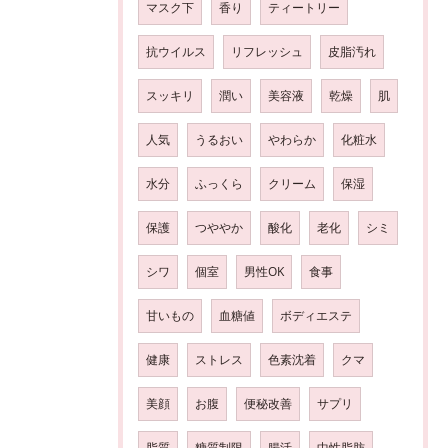
マスク下
香り
ティートリー
抗ウイルス
リフレッシュ
皮脂汚れ
スッキリ
潤い
美容液
乾燥
肌
人気
うるおい
やわらか
化粧水
水分
ふっくら
クリーム
保湿
保護
つややか
酸化
老化
シミ
シワ
個室
男性OK
食事
甘いもの
血糖値
ボディエステ
健康
ストレス
色素沈着
クマ
美顔
お腹
便秘改善
サプリ
脂質
糖質制限
腸活
中性脂肪