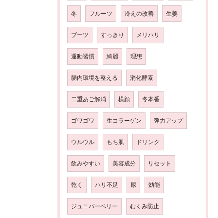
冬
フルーツ
冷えの改善
生姜
ブーツ
すっきり
メリハリ
運動習慣
綺麗
理想
腸内環境を整える
消化酵素
二重あご解消
横顔
冬本番
ゴワゴワ
生コラーゲン
弾力アップ
ウルウル
もち肌
ドリンク
飲みやすい
美容成分
リセット
乾く
ハリ不足
尿
効能
ジュニパーベリー
むくみ防止