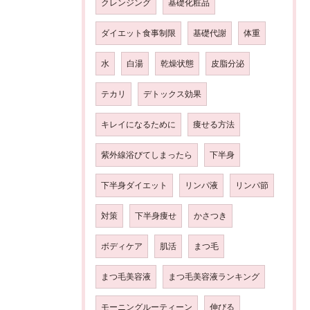
クレンジング
基礎化粧品
ダイエット食事制限
基礎代謝
体重
水
白湯
乾燥状態
皮脂分泌
テカリ
デトックス効果
キレイになるために
痩せる方法
紫外線浴びてしまったら
下半身
下半身ダイエット
リンパ液
リンパ節
対策
下半身痩せ
かさつき
ボディケア
肌活
まつ毛
まつ毛美容液
まつ毛美容液ランキング
モーニングルーティーン
伸びる