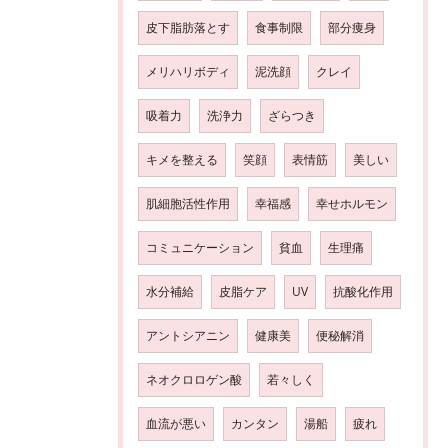
皮下脂肪落とす
食事制限
部分痩身
メリハリボディ
泥洗顔
クレイ
吸着力
洗浄力
ざらつき
キメを整える
笑顔
表情筋
美しい
肌細胞活性作用
幸福感
幸せホルモン
コミュニケーション
貧血
生理痛
水分補給
皮脂ケア
UV
抗酸化作用
アントシアニン
健康美
便秘解消
ネオクロロゲン酸
若々しく
血流が悪い
カンタン
湯船
疲れ