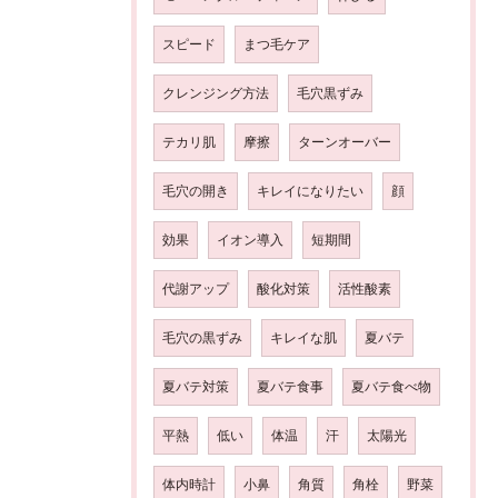
スピード
まつ毛ケア
クレンジング方法
毛穴黒ずみ
テカリ肌
摩擦
ターンオーバー
毛穴の開き
キレイになりたい
顔
効果
イオン導入
短期間
代謝アップ
酸化対策
活性酸素
毛穴の黒ずみ
キレイな肌
夏バテ
夏バテ対策
夏バテ食事
夏バテ食べ物
平熱
低い
体温
汗
太陽光
体内時計
小鼻
角質
角栓
野菜