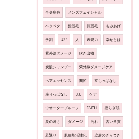
全身痩身
メンズフェイシャル
ベタベタ
髭脱毛
顔脱毛
もみあげ
学割
U24
人
表現力
幸せとは
紫外線ダメージ
吹き出物
炭酸シャンプー
紫外線ダメージケア
ヘアエッセンス
関節
立ちっぱなし
座りっぱなし
U.B
ケア
ウオータープルーフ
FAITH
揺らぎ肌
夏の暑さ
ダメージ
汚れ
古い角質
若返り
肌細胞活性化
皮膚のざらつき