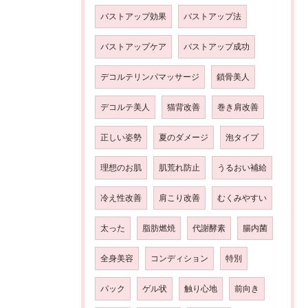
バストアップ効果
バストアップ法
バストアップケア
バストアップ成功
デコルテリンパマッサージ
鎖骨美人
デコルテ美人
猫背改善
巻き肩改善
正しい姿勢
夏のダメージ
泡タイプ
理想のお肌
肌荒れ防止
うるおい補給
冷え性改善
肩こり改善
むくみやすい
太った
脂肪燃焼
代謝酵素
腸内菌
全身美容
コンディション
特別
パック
ゲル状
触り心地
前向き