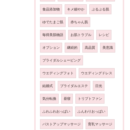
食品添加物
キメ細やか
ぷるぷる肌
ゆでたまご肌
赤ちゃん肌
毎得美肌物語
お肌トラブル
レシピ
オプション
継続的
高品質
美意識
ブライダルシェービング
ウエディングフォト
ウエディングドレス
結婚式
ブライダルエステ
日光
気分転換
昼寝
トリプトファン
ふわふわおっぱい
ふんわりおっぱい
バストアップマッサージ
育乳マッサージ