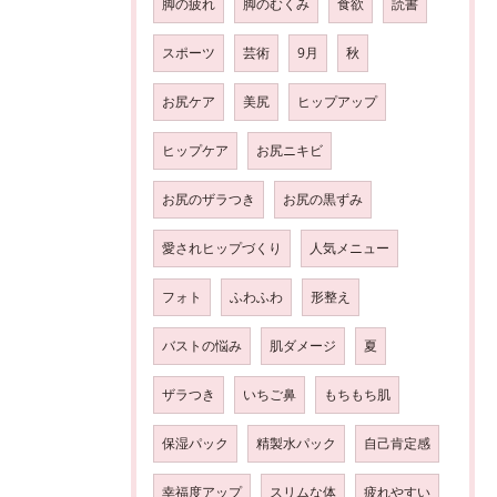
脚の疲れ
脚のむくみ
食欲
読書
スポーツ
芸術
9月
秋
お尻ケア
美尻
ヒップアップ
ヒップケア
お尻ニキビ
お尻のザラつき
お尻の黒ずみ
愛されヒップづくり
人気メニュー
フォト
ふわふわ
形整え
バストの悩み
肌ダメージ
夏
ザラつき
いちご鼻
もちもち肌
保湿パック
精製水パック
自己肯定感
幸福度アップ
スリムな体
疲れやすい