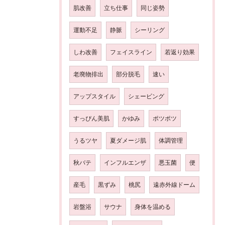
肌改善
立ち仕事
同じ姿勢
運動不足
静脈
シーリング
しわ改善
フェイスライン
若返り効果
老廃物排出
部分脱毛
速い
アップスタイル
シェービング
すっぴん美肌
かゆみ
ポツポツ
うるツヤ
夏ダメージ肌
体調管理
秋バテ
インフルエンザ
悪玉菌
便
産毛
黒ずみ
桃尻
遠赤外線ドーム
岩盤浴
サウナ
身体を温める