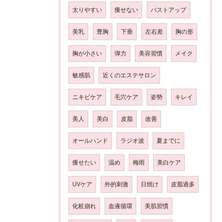
太りやすい
痩せない
バストアップ
美乳
豊胸
下垂
左右差
胸の形
胸が小さい
弾力
美容習慣
メイク
敏感肌
近くのエステサロン
ニキビケア
毛穴ケア
姿勢
キレイ
美人
美白
皮脂
改善
オールハンド
ラジオ波
夏までに
痩せたい
温め
梅雨
美白ケア
UVケア
外的刺激
日焼け
皮脂過多
化粧崩れ
血液循環
美肌習慣