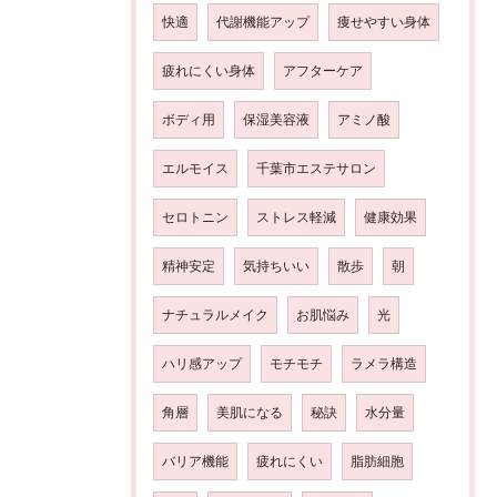
快適
代謝機能アップ
痩せやすい身体
疲れにくい身体
アフターケア
ボディ用
保湿美容液
アミノ酸
エルモイス
千葉市エステサロン
セロトニン
ストレス軽減
健康効果
精神安定
気持ちいい
散歩
朝
ナチュラルメイク
お肌悩み
光
ハリ感アップ
モチモチ
ラメラ構造
角層
美肌になる
秘訣
水分量
バリア機能
疲れにくい
脂肪細胞