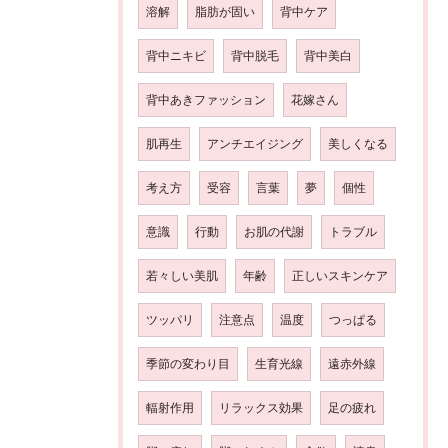
溶解
脂肪が固い
背中ケア
背中ニキビ
背中脱毛
背中美白
背中あきファッション
花嫁さん
肌再生
アンチエイジング
美しくなる
考え方
受容
言葉
夢
個性
意識
行動
お肌の代謝
トラブル
若々しい美肌
年齢
正しいスキンケア
ツッパリ
注意点
温度
つっぱる
季節の変わり目
生育光線
遠赤外線
輻射作用
リラックス効果
足の疲れ