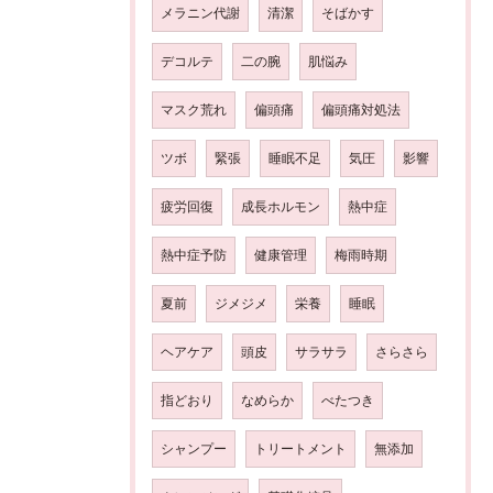
メラニン代謝
清潔
そばかす
デコルテ
二の腕
肌悩み
マスク荒れ
偏頭痛
偏頭痛対処法
ツボ
緊張
睡眠不足
気圧
影響
疲労回復
成長ホルモン
熱中症
熱中症予防
健康管理
梅雨時期
夏前
ジメジメ
栄養
睡眠
ヘアケア
頭皮
サラサラ
さらさら
指どおり
なめらか
べたつき
シャンプー
トリートメント
無添加