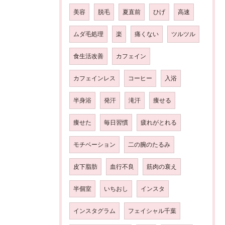
美容
脱毛
夏直前
ひげ
高速
ムダ毛処理
楽
痛くない
ツルツル
食生活改善
カフェイン
カフェインレス
コーヒー
入浴
半身浴
発汗
滝汗
痩せる
痩せた
毎日習慣
疲れがとれる
モチベーション
二の腕のたるみ
皮下脂肪
血行不良
筋肉の衰え
半個室
いちおし
インスタ
インスタグラム
フェイシャル千葉